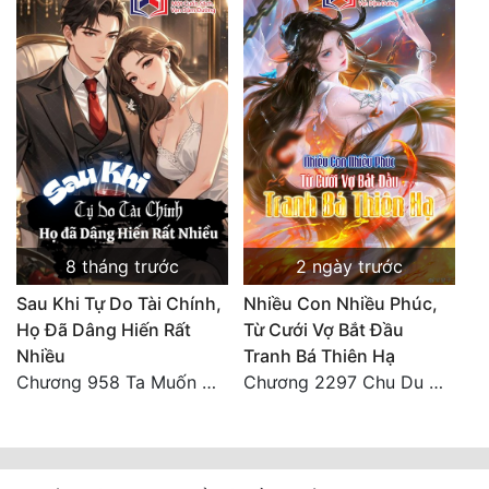
8 tháng trước
2 ngày trước
Sau Khi Tự Do Tài Chính,
Nhiều Con Nhiều Phúc,
Họ Đã Dâng Hiến Rất
Từ Cưới Vợ Bắt Đầu
Nhiều
Tranh Bá Thiên Hạ
Chương 958 Ta Muốn Cùng Các Cô Vĩnh Viễn Ở Bên Nhau (2) Hết
Chương 2297 Chu Du Du mang thai