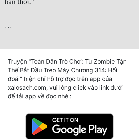
bản thôi."
Hài Hước
Hệ Thống
…
Học Đường
Khoa Huyễn
Khoa Huyễn Không Gian
Truyện "Toàn Dân Trò Chơi: Từ Zombie Tận
Kinh Dị
Thế Bắt Đầu Treo Máy Chương 314: Hối
Kiếm Hiệp
đoái" hiện chỉ hỗ trợ đọc trên app của
xalosach.com, vui lòng click vào link dưới
Kỳ Huyễn
để tải app về đọc nhé :
Kỳ Ảo
Linh Dị
Làm Giàu
Lịch Sử