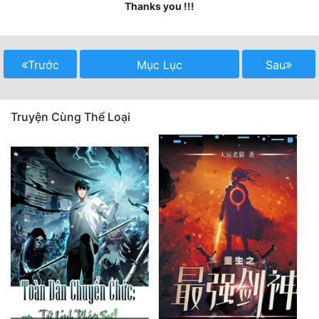
Thanks you !!!
Quân Sự
Sảng Văn
Trước
Mục Lục
Sau
Sắc
Sủng
Truyện Cùng Thể Loại
Thanh Xuân
Tiên Hiệp
Tiểu Thuyết
Trinh Thám
Triều Đấu
Trùng Sinh
Trọng Sinh