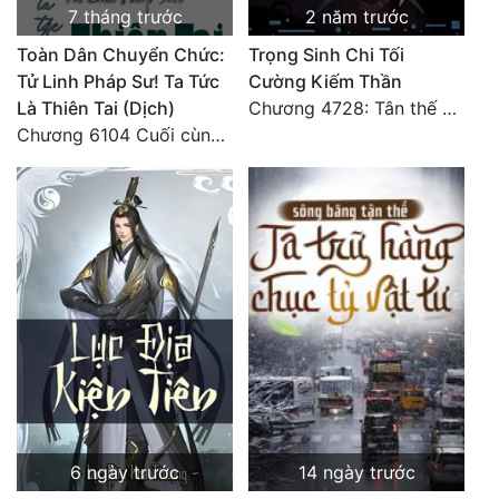
7 tháng trước
2 năm trước
Tu Chân
Toàn Dân Chuyển Chức:
Trọng Sinh Chi Tối
Tu Tiên
Tử Linh Pháp Sư! Ta Tức
Cường Kiếm Thần
Là Thiên Tai (Dịch)
Chương 4728: Tân thế giới (đại kết cục) (10)
Tội Phạm
Chương 6104 Cuối cùng (HẾT)
Vô Địch
Võ Hiệp
Võng Du
Xuyên Không
Xuyên Nhanh
Xuyên Sách
Xuyên Thư
Điền Văn
6 ngày trước
14 ngày trước