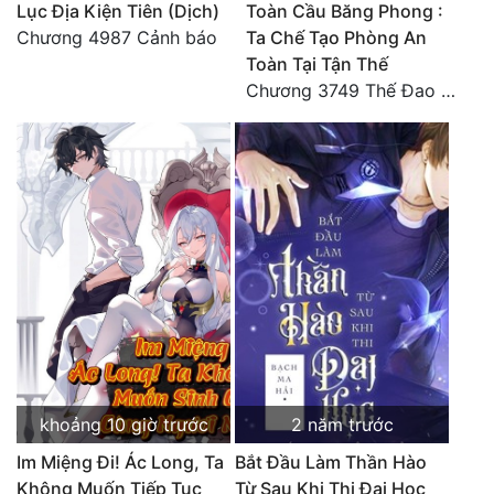
Lục Địa Kiện Tiên (Dịch)
Toàn Cầu Băng Phong :
Đô Thị
Chương 4987 Cảnh báo
Ta Chế Tạo Phòng An
Đông Phương
Toàn Tại Tận Thế
Chương 3749 Thế Đao xuất kích
Đông Phương Huyền Huyễn
Đồng Nhân
Cẩu Đạo Trường Sinh
Ngự Thú
Truyện Nam
Truyện Nữ
Vô Địch Lưu
khoảng 10 giờ trước
2 năm trước
Xây Dựng Thế Lực
Im Miệng Đi! Ác Long, Ta
Bắt Đầu Làm Thần Hào
Không Muốn Tiếp Tục
Từ Sau Khi Thi Đại Học
Đam Mỹ