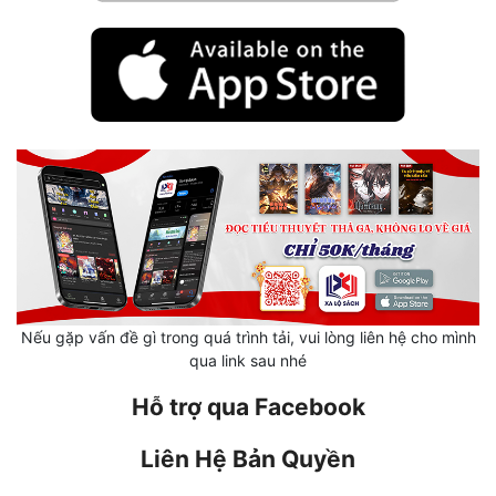
Mưu Mô
Mạt Thế
Mỹ Thực
Ngôn Tình
Ngược
Nữ Cường
Nữ Phụ
Nếu gặp vấn đề gì trong quá trình tải, vui lòng liên hệ cho mình
Phong Thủy - Tâm Linh
qua link sau nhé
Phương Tây
Hỗ trợ qua Facebook
Phản Phái
Liên Hệ Bản Quyền
Quan Trường