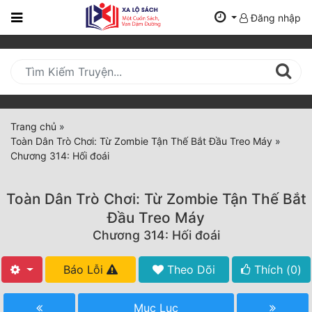
Đăng nhập
Trang
Chủ
Mới
Cập
Nhật
Trang chủ
»
(current)
Toàn Dân Trò Chơi: Từ Zombie Tận Thế Bắt Đầu Treo Máy
»
BXH
Chương 314: Hối đoái
Thể Loại
Toàn Dân Trò Chơi: Từ Zombie Tận Thế Bắt
Đầu Treo Máy
Tất Cả
Chương 314: Hối đoái
Truyện Mới Ra
Báo Lỗi
Theo Dõi
Thích (
0
)
Hoàn Thành
Mục Lục