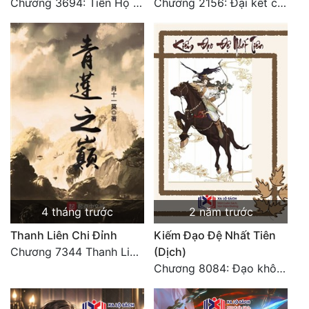
Chương 3694: Tiễn Họ Đoạn Đường Cuối - Hoàn
Chương 2156: Đại kết cục!!!
4 tháng trước
2 năm trước
Thanh Liên Chi Đỉnh
Kiếm Đạo Đệ Nhất Tiên
Chương 7344 Thanh Liên đỉnh (Đại kết cục) (2) HẾT.
(Dịch)
Chương 8084: Đạo không bờ bến (Đại kết cục) (10)