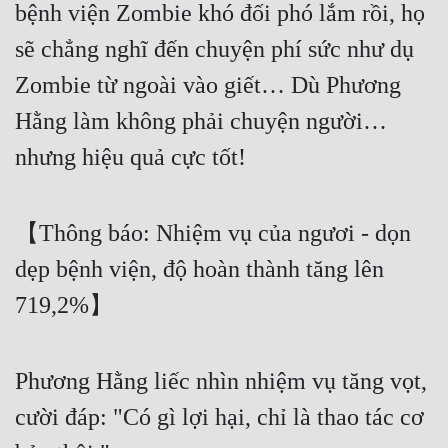
bệnh viện Zombie khó đối phó lắm rồi, họ
Cổ Đại
sẽ chẳng nghĩ đến chuyện phí sức như dụ
Du Hí
Zombie từ ngoài vào giết… Dù Phương
Dã Sử
Hằng làm không phải chuyện người…
Dị Giới
nhưng hiệu quả cực tốt!
Dị Năng
Gia Đấu
【Thông báo: Nhiệm vụ của ngươi - dọn
Góc Nhìn Nam
dẹp bệnh viện, độ hoàn thành tăng lên
Góc Nhìn Nữ
719,2%】
Huyền Huyễn
Huyền Nghi
Phương Hằng liếc nhìn nhiệm vụ tăng vọt,
cười đáp: "Có gì lợi hại, chỉ là thao tác cơ
Huyền Ảo