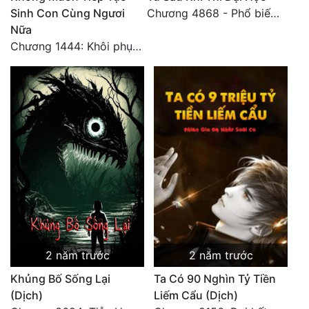
Sinh Con Cùng Ngươi
Chương 4868 - Phổ biến Hạ Quốc tệ!
Đẹp
Nữa
Chương 1444: Khôi phục quỹ đạo
Đẹp Hiệp
Tính Cách Nhân Vật :
Cơ Trí
Sát Phạt Quyết Đoán
Vô Sỉ
Điềm Đạm
2 năm trước
2 năm trước
Khủng Bố Sống Lại
Ta Có 90 Nghìn Tỷ Tiền
(Dịch)
Liếm Cẩu (Dịch)