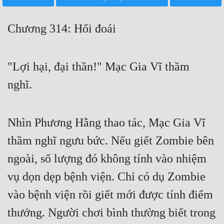
Free
Chương 314: Hối đoái
Hậu Cung
Truyện Convert
"Lợi hại, đại thần!" Mạc Gia Vĩ thầm
Truyện Dịch
nghĩ.
Truyện Nhập Môn
Truyện ngắn
Nhìn Phương Hằng thao tác, Mạc Gia Vĩ
Xa Lộ Dịch
thầm nghĩ ngưu bức. Nếu giết Zombie bên
ngoài, số lượng đó không tính vào nhiệm
Cung Đấu
vụ dọn dẹp bệnh viện. Chỉ có dụ Zombie
Cạnh Kỹ
vào bệnh viện rồi giết mới được tính điểm
thưởng. Người chơi bình thường biết trong
Cổ Tiên Hiệp