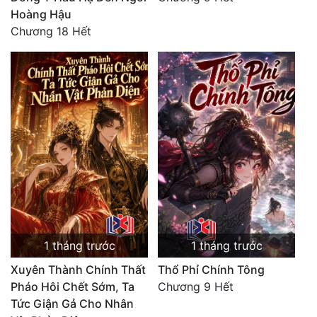
Hoàng Hậu
Tu Chân
Chương 18 Hết
Tu Tiên
Tội Phạm
Vô Địch
Võ Hiệp
Võng Du
Xuyên Không
Xuyên Nhanh
Xuyên Sách
1 tháng trước
1 tháng trước
Xuyên Thành Chính Thất
Thổ Phỉ Chính Tông
Xuyên Thư
Pháo Hôi Chết Sớm, Ta
Chương 9 Hết
Điền Văn
Tức Giận Gả Cho Nhân