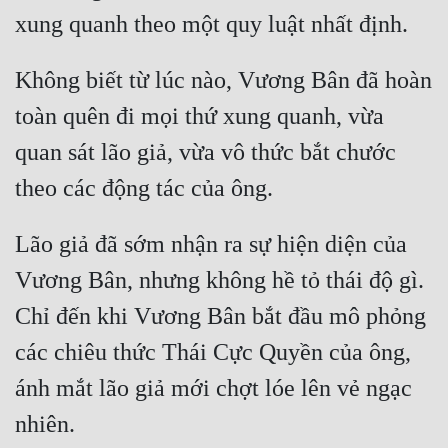
Mưu Mô
Không biết từ lúc nào, Vương Bân đã hoàn 
Mạt Thế
toàn quên đi mọi thứ xung quanh, vừa 
Mỹ Thực
quan sát lão giả, vừa vô thức bắt chước 
Ngôn Tình
Ngược
Nữ Cường
Lão giả đã sớm nhận ra sự hiện diện của 
Vương Bân, nhưng không hề tỏ thái độ gì. 
Nữ Phụ
Chỉ đến khi Vương Bân bắt đầu mô phỏng 
Phong Thủy - Tâm Linh
các chiêu thức Thái Cực Quyền của ông, 
Phương Tây
ánh mắt lão giả mới chợt lóe lên vẻ ngạc 
Phản Phái
Quan Trường