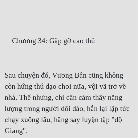
Free
Hậu Cung
Truyện Convert
Truyện Dịch
Truyện Nhập Môn
Truyện ngắn
Sau chuyện đó, Vương Bân cũng không 
Xa Lộ Dịch
còn hứng thú dạo chơi nữa, vội vã trở về 
nhà. Thế nhưng, chỉ cần cảm thấy năng 
Cung Đấu
lượng trong người dồi dào, hắn lại lập tức 
Cạnh Kỹ
chạy xuống lầu, hăng say luyện tập "độ 
Cổ Tiên Hiệp