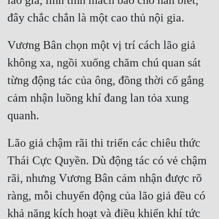
lão giả, linh tính mách bảo cho hắn biết, 
Hài Hước
Hệ Thống
Học Đường
Vương Bân chọn một vị trí cách lão giả 
không xa, ngồi xuống chăm chú quan sát 
Khoa Huyễn
từng động tác của ông, đồng thời cố gắng 
Khoa Huyễn Không Gian
cảm nhận luồng khí đang lan tỏa xung 
Kinh Dị
Kiếm Hiệp
Kỳ Huyễn
Lão giả chậm rãi thi triển các chiêu thức 
Thái Cực Quyền. Dù động tác có vẻ chậm 
Kỳ Ảo
rãi, nhưng Vương Bân cảm nhận được rõ 
Linh Dị
ràng, mỗi chuyển động của lão giả đều có 
Làm Giàu
khả năng kích hoạt và điều khiển khí tức 
Lịch Sử