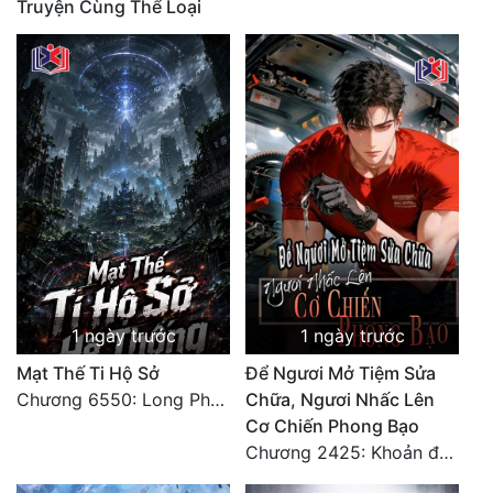
Truyện Cùng Thể Loại
1 ngày trước
1 ngày trước
Mạt Thế Ti Hộ Sở
Để Ngươi Mở Tiệm Sửa
Chương 6550: Long Phượng Thần Trận
Chữa, Ngươi Nhấc Lên
Cơ Chiến Phong Bạo
Chương 2425: Khoản đầu tư của Tượng Chủ!! Nỗi nghi hoặc của Tô Bạch!