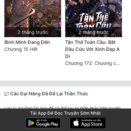
2 tháng trước
2 tháng trước
Bình Minh Đang Đến
Tận Thế Toàn Cầu: Bắt
Chương 15 Hết
Đầu Cứu Vớt Xinh Đẹp A
Di
Chương 172: Chương cuối cùng, dọn dẹp Nữ Vương
Các Đại Năng Đã Để Lại Thần Thức
Lưu ý: Vui lòng tải app để có thể lưu lại thần thức trên truyện
Tải App Để Đọc Truyện Sớm Nhất
này