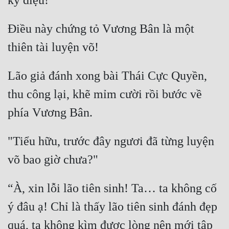
Tu Chân
Điều này chứng tỏ Vương Bân là một 
Tu Tiên
Tội Phạm
Vô Địch
Lão giả đánh xong bài Thái Cực Quyền, 
thu công lại, khẽ mỉm cười rồi bước về 
Võ Hiệp
Võng Du
Xuyên Không
"Tiểu hữu, trước đây ngươi đã từng luyện 
Xuyên Nhanh
Xuyên Sách
“À, xin lỗi lão tiên sinh! Ta… ta không cố 
Xuyên Thư
ý đâu ạ! Chỉ là thấy lão tiên sinh đánh đẹp 
Điền Văn
quá, ta không kìm được lòng nên mới tập 