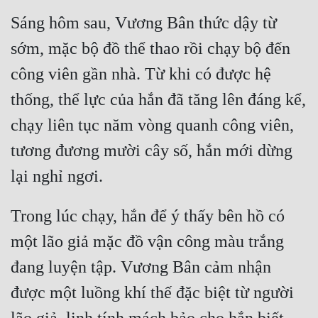
Cổ Đại
Sáng hôm sau, Vương Bân thức dậy từ 
Du Hí
sớm, mặc bộ đồ thể thao rồi chạy bộ đến 
Dã Sử
công viên gần nhà. Từ khi có được hệ 
Dị Giới
thống, thể lực của hắn đã tăng lên đáng kể, 
chạy liên tục năm vòng quanh công viên, 
Dị Năng
tương đương mười cây số, hắn mới dừng 
Gia Đấu
Góc Nhìn Nam
Góc Nhìn Nữ
Trong lúc chạy, hắn để ý thấy bên hồ có 
Huyền Huyễn
một lão giả mặc đồ vận công màu trắng 
đang luyện tập. Vương Bân cảm nhận 
Huyền Nghi
được một luồng khí thế đặc biệt từ người 
Huyền Ảo