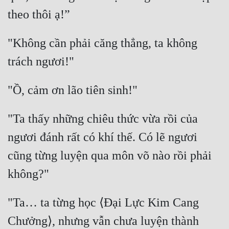
Đô Thị
Đông Phương
"Không cần phải căng thẳng, ta không 
Đông Phương Huyền Huyễn
Đồng Nhân
Cẩu Đạo Trường Sinh
"Ta thấy những chiêu thức vừa rồi của 
Ngự Thú
ngươi đánh rất có khí thế. Có lẽ ngươi 
Truyện Nam
cũng từng luyện qua môn võ nào rồi phải 
Truyện Nữ
Vô Địch Lưu
"Ta… ta từng học ⟨Đại Lực Kim Cang 
Xây Dựng Thế Lực
Chưởng⟩, nhưng vẫn chưa luyện thành 
Đam Mỹ