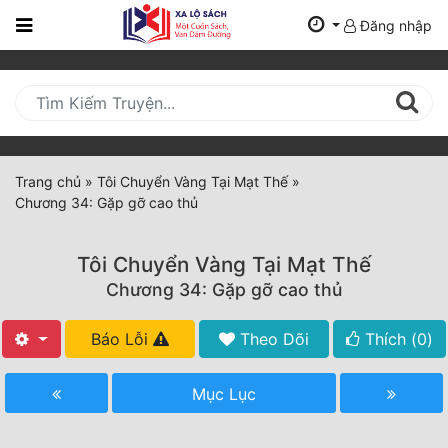
Đăng nhập
Trang
Chủ
Mới
Cập
Nhật
Trang chủ
»
Tôi Chuyển Vàng Tại Mạt Thế
»
(current)
Chương 34: Gặp gỡ cao thủ
BXH
Thể Loại
Tôi Chuyển Vàng Tại Mạt Thế
Chương 34: Gặp gỡ cao thủ
Tất Cả
Báo Lỗi
Theo Dõi
Thích (
0
)
Truyện Mới Ra
Mục Lục
Hoàn Thành