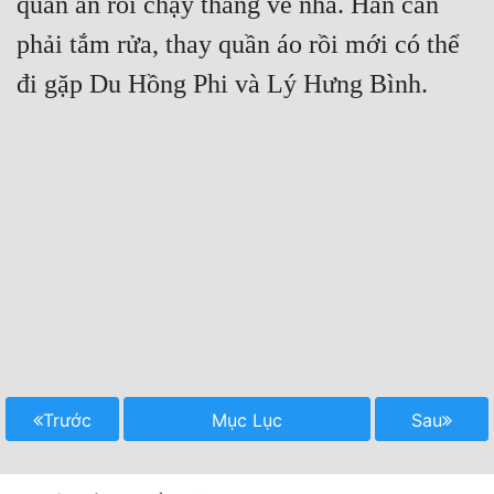
quán ăn rồi chạy thẳng về nhà. Hắn cần 
phải tắm rửa, thay quần áo rồi mới có thể 
Trước
Mục Lục
Sau