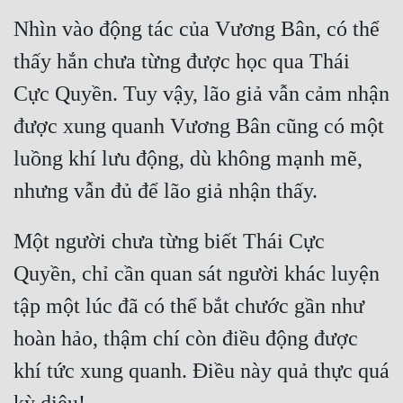
Nhìn vào động tác của Vương Bân, có thể 
Quân Sự
thấy hắn chưa từng được học qua Thái 
Sảng Văn
Cực Quyền. Tuy vậy, lão giả vẫn cảm nhận 
Sắc
được xung quanh Vương Bân cũng có một 
Sủng
luồng khí lưu động, dù không mạnh mẽ, 
Thanh Xuân
Tiên Hiệp
Một người chưa từng biết Thái Cực 
Tiểu Thuyết
Quyền, chỉ cần quan sát người khác luyện 
Trinh Thám
tập một lúc đã có thể bắt chước gần như 
Triều Đấu
hoàn hảo, thậm chí còn điều động được 
Trùng Sinh
khí tức xung quanh. Điều này quả thực quá 
Trọng Sinh