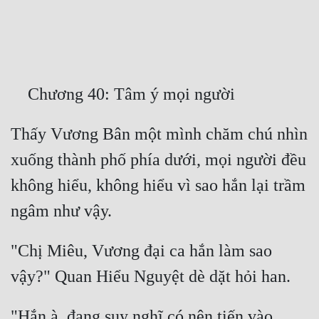
Free
Hậu Cung
Truyện Convert
Truyện Dịch
Thấy Vương Bân một mình chăm chú nhìn 
Truyện Nhập Môn
xuống thành phố phía dưới, mọi người đều 
Truyện ngắn
không hiểu, không hiểu vì sao hắn lại trầm 
Xa Lộ Dịch
Cung Đấu
"Chị Miêu, Vương đại ca hắn làm sao 
Cạnh Kỹ
Cổ Tiên Hiệp
"Hắn à, đang suy nghĩ có nên tiến vào 