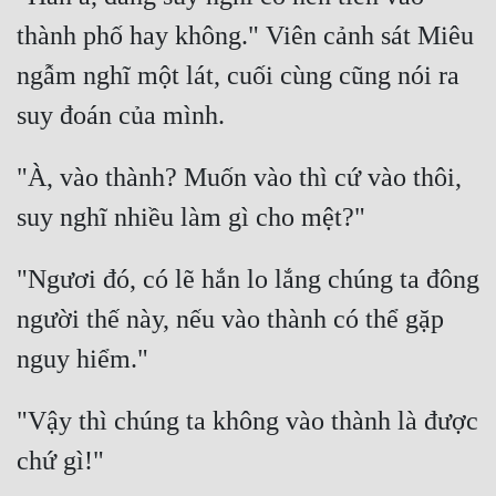
Cổ Đại
thành phố hay không." Viên cảnh sát Miêu 
Du Hí
ngẫm nghĩ một lát, cuối cùng cũng nói ra 
Dã Sử
Dị Giới
"À, vào thành? Muốn vào thì cứ vào thôi, 
Dị Năng
Gia Đấu
"Ngươi đó, có lẽ hắn lo lắng chúng ta đông 
Góc Nhìn Nam
người thế này, nếu vào thành có thể gặp 
Góc Nhìn Nữ
Huyền Huyễn
Huyền Nghi
"Vậy thì chúng ta không vào thành là được 
Huyền Ảo