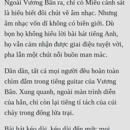
Ngoài Vương Bân ra, chỉ có Miêu cảnh sát 
là hiểu biết đôi chút về âm nhạc. Nhưng 
âm nhạc vốn dĩ không có biên giới. Dù 
bọn họ không hiểu lời bài hát tiếng Anh, 
họ vẫn cảm nhận được giai điệu tuyệt vời, 
Dần dần, tất cả mọi người đều hoàn toàn 
chìm đắm trong tiếng guitar của Vương 
Bân. Xung quanh, ngoài màn trình diễn 
của hắn, chỉ còn lại tiếng tí tách của củi 
Bài hát kéo dài, kéo dài đến mức mọi 