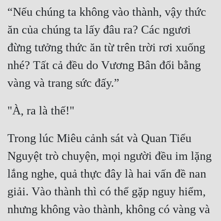
Hài Hước
“Nếu chúng ta không vào thành, vậy thức 
Hệ Thống
ăn của chúng ta lấy đâu ra? Các ngươi 
Học Đường
đừng tưởng thức ăn từ trên trời rơi xuống 
Khoa Huyễn
nhé? Tất cả đều do Vương Bân đổi bằng 
Khoa Huyễn Không Gian
Kinh Dị
Kiếm Hiệp
Trong lúc Miêu cảnh sát và Quan Tiểu 
Kỳ Huyễn
Nguyệt trò chuyện, mọi người đều im lặng 
Kỳ Ảo
lắng nghe, quả thực đây là hai vấn đề nan 
Linh Dị
giải. Vào thành thì có thể gặp nguy hiểm, 
Làm Giàu
nhưng không vào thành, không có vàng và 
Lịch Sử