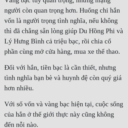
Vàng bạc tuy quan trọng, nhưng mạng 
Đô Thị
người còn quan trọng hơn. Huống chi hắn 
Đông Phương
vốn là người trọng tình nghĩa, nếu không 
Đông Phương Huyền Huyễn
thì đã chẳng sẵn lòng giúp Du Hồng Phi và 
Đồng Nhân
Lý Hưng Bình cả triệu bạc, rồi chia cổ 
Cẩu Đạo Trường Sinh
Đối với hắn, tiền bạc là cần thiết, nhưng 
Ngự Thú
tình nghĩa bạn bè và huynh đệ còn quý giá 
Truyện Nam
Truyện Nữ
Với số vốn và vàng bạc hiện tại, cuộc sống 
Vô Địch Lưu
của hắn ở thế giới thực này cũng không 
Xây Dựng Thế Lực
Đam Mỹ