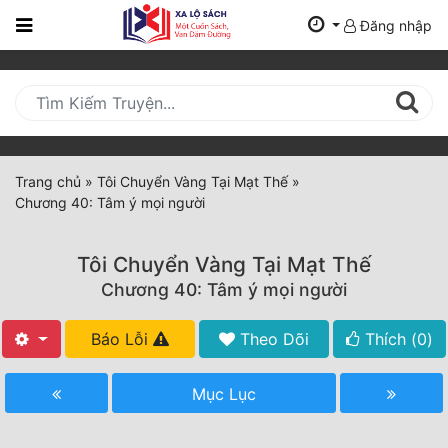
Đăng nhập
Trang
Chủ
Mới
Cập
Nhật
Trang chủ
»
Tôi Chuyển Vàng Tại Mạt Thế
»
(current)
Chương 40: Tâm ý mọi người
BXH
Thể Loại
Tôi Chuyển Vàng Tại Mạt Thế
Chương 40: Tâm ý mọi người
Tất Cả
Báo Lỗi
Theo Dõi
Thích (
0
)
Truyện Mới Ra
Mục Lục
Hoàn Thành