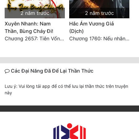
2 năm trước
2 năm trước
Xuyên Nhanh: Nam
Hắc Ám Vương Giả
Thần, Bùng Cháy Đi!
(Dịch)
Chương 2657: Tiên Vốn Vô Lương (15). HẾT.
Chương 1760: Nếu nhân sinh như lần đầu gặp gỡ
Các Đại Năng Đã Để Lại Thần Thức
Lưu ý: Vui lòng tải app để có thể lưu lại thần thức trên truyện
này