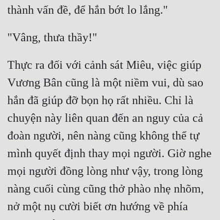
Quân Sự
Sảng Văn
Sắc
Thực ra đối với cảnh sát Miêu, việc giúp 
Sủng
Vương Bân cũng là một niềm vui, dù sao 
Thanh Xuân
hắn đã giúp đỡ bọn họ rất nhiều. Chỉ là 
Tiên Hiệp
chuyện này liên quan đến an nguy của cả 
Tiểu Thuyết
đoàn người, nên nàng cũng không thể tự 
mình quyết định thay mọi người. Giờ nghe 
Trinh Thám
mọi người đồng lòng như vậy, trong lòng 
Triều Đấu
nàng cuối cùng cũng thở phào nhẹ nhõm, 
Trùng Sinh
nở một nụ cười biết ơn hướng về phía 
Trọng Sinh