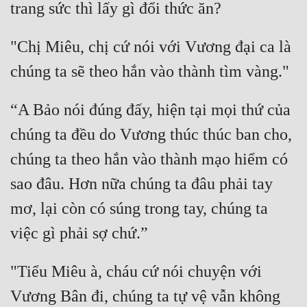
Mưu Mô
"Chị Miêu, chị cứ nói với Vương đại ca là 
Mạt Thế
Mỹ Thực
“A Bảo nói đúng đấy, hiện tại mọi thứ của 
Ngôn Tình
chúng ta đều do Vương thúc thúc ban cho, 
Ngược
chúng ta theo hắn vào thành mạo hiểm có 
Nữ Cường
sao đâu. Hơn nữa chúng ta đâu phải tay 
Nữ Phụ
mơ, lại còn có súng trong tay, chúng ta 
Phong Thủy - Tâm Linh
Phương Tây
"Tiểu Miêu à, cháu cứ nói chuyện với 
Phản Phái
Vương Bân đi, chúng ta tự vệ vẫn không 
Quan Trường