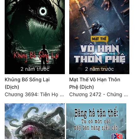
2 năm trước
2 năm trước
Khủng Bố Sống Lại
Mạt Thế Vô Hạn Thôn
(Dịch)
Phệ (Dịch)
Chương 3694: Tiễn Họ Đoạn Đường Cuối - Hoàn
Chương 2472 - Chứng đạo vĩnh hằng! (Đại kết cục) (4)