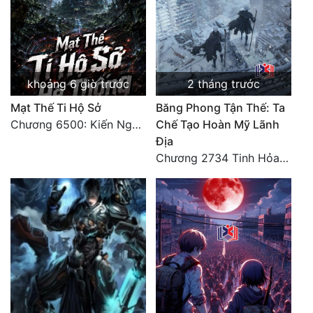
khoảng 6 giờ trước
2 tháng trước
Mạt Thế Ti Hộ Sở
Băng Phong Tận Thế: Ta
Chương 6500: Kiến Nghị Của Vân Lục
Chế Tạo Hoàn Mỹ Lãnh
Địa
Chương 2734 Tinh Hỏa (Đại kết cục) (2)