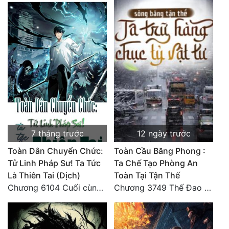
7 tháng trước
12 ngày trước
Toàn Dân Chuyển Chức:
Toàn Cầu Băng Phong :
Tử Linh Pháp Sư! Ta Tức
Ta Chế Tạo Phòng An
Là Thiên Tai (Dịch)
Toàn Tại Tận Thế
Chương 6104 Cuối cùng (HẾT)
Chương 3749 Thế Đao xuất kích