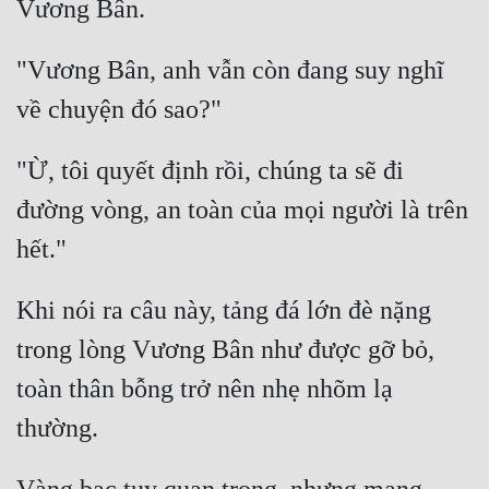
Tu Chân
"Vương Bân, anh vẫn còn đang suy nghĩ 
Tu Tiên
Tội Phạm
Vô Địch
"Ừ, tôi quyết định rồi, chúng ta sẽ đi 
Võ Hiệp
đường vòng, an toàn của mọi người là trên 
Võng Du
Xuyên Không
Khi nói ra câu này, tảng đá lớn đè nặng 
Xuyên Nhanh
trong lòng Vương Bân như được gỡ bỏ, 
Xuyên Sách
toàn thân bỗng trở nên nhẹ nhõm lạ 
Xuyên Thư
Điền Văn