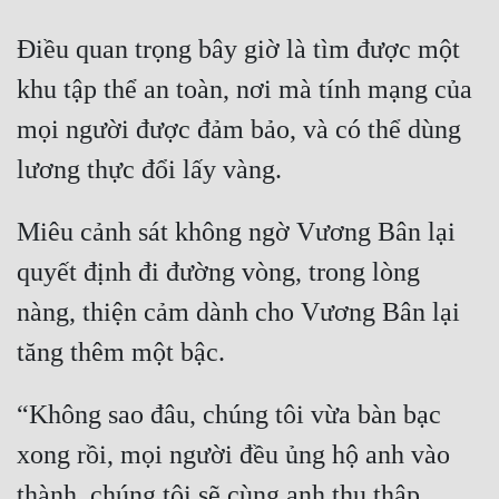
Đẹp
Điều quan trọng bây giờ là tìm được một 
khu tập thể an toàn, nơi mà tính mạng của 
Đẹp Hiệp
mọi người được đảm bảo, và có thể dùng 
Tính Cách Nhân Vật :
Cơ Trí
Miêu cảnh sát không ngờ Vương Bân lại 
Sát Phạt Quyết Đoán
quyết định đi đường vòng, trong lòng 
Vô Sỉ
nàng, thiện cảm dành cho Vương Bân lại 
Điềm Đạm
“Không sao đâu, chúng tôi vừa bàn bạc 
xong rồi, mọi người đều ủng hộ anh vào 
thành, chúng tôi sẽ cùng anh thu thập 