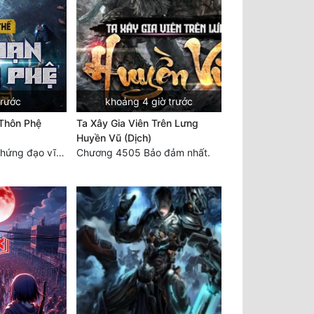
trước
khoảng 4 giờ trước
Thôn Phệ
Ta Xây Gia Viên Trên Lưng
Huyền Vũ (Dịch)
Chương 2472 - Chứng đạo vĩnh hằng! (Đại kết cục) (4)
Chương 4505 Bảo đảm nhất.