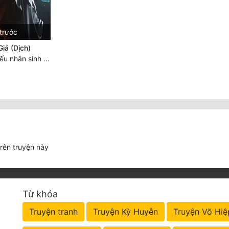
trước
iả (Dịch)
Chương 1760: Nếu nhân sinh như lần đầu gặp gỡ
trên truyện này
Từ khóa
Truyện tranh
Truyện Kỳ Huyễn
Truyện Võ Hiệ