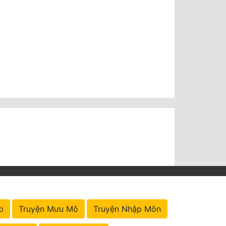
p
Truyện Mưu Mô
Truyện Nhập Môn