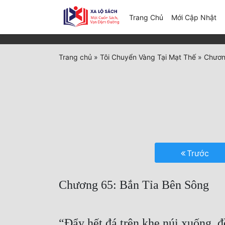
(c
Trang Chủ
Mới Cập Nhật
Trang chủ
»
Tôi Chuyển Vàng Tại Mạt Thế
»
Chươn
Trước
Chương 65: Bắn Tỉa Bên Sông
“Đẩy hết đá trên khe núi xuống, 