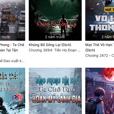
 trước
2 năm trước
2 năm 
Phong : Ta Chế
Khủng Bố Sống Lại (Dịch)
Mạt Thế Vô Hạn 
àn Tại Tận
Chương 3694: Tiễn Họ Đoạn Đường Cuối - Hoàn
(Dịch)
Chương 3749 Thế Đao xuất kích