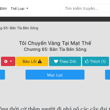
urrent)
BXH
Thể Loại
g 65: Bắn Tỉa Bên Sông
Tôi Chuyển Vàng Tại Mạt Thế
Chương 65: Bắn Tỉa Bên Sông
Báo Lỗi
Theo Dõi
Thích (
1
)
Mục Lục
đồng thời cử thêm người đi phá nổ các cây đại