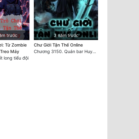
ăm trước
3 năm trước
ơi: Từ Zombie
Chư Giới Tận Thế Online
 Treo Máy
Chương 3150. Quán bar Huyết Hải. Hết
 long tiểu đội