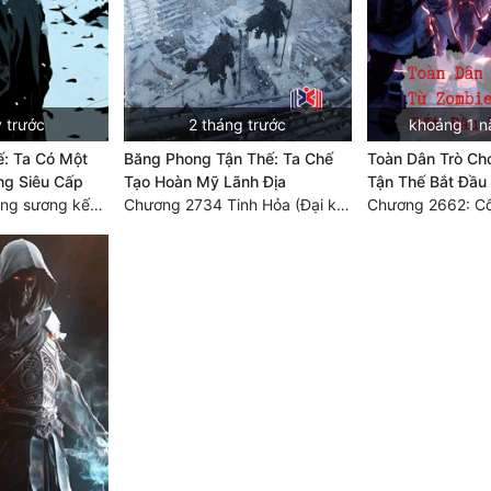
 trước
2 tháng trước
khoảng 1 n
: Ta Có Một
Băng Phong Tận Thế: Ta Chế
Toàn Dân Trò Ch
ng Siêu Cấp
Tạo Hoàn Mỹ Lãnh Địa
Tận Thế Bắt Đầu
Chương 1877 Băng sương kết giới
Chương 2734 Tinh Hỏa (Đại kết cục) (2)
Chương 2662: Cốt