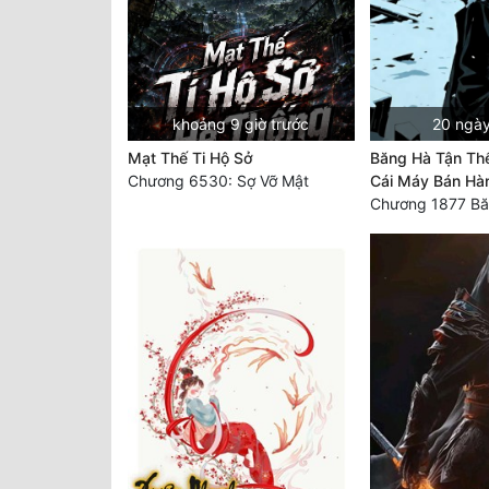
khoảng 9 giờ trước
20 ngày
Mạt Thế Ti Hộ Sở
Băng Hà Tận Thế
Chương 6530: Sợ Vỡ Mật
Cái Máy Bán Hà