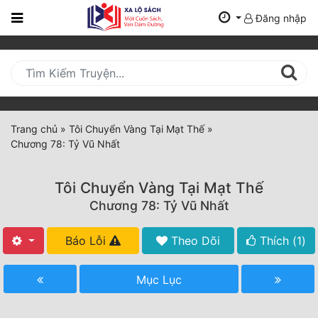
Đăng nhập
Trang
Chủ
Mới
Cập
Nhật
Trang chủ
»
Tôi Chuyển Vàng Tại Mạt Thế
»
(current)
Chương 78: Tỷ Vũ Nhất
BXH
Thể Loại
Tôi Chuyển Vàng Tại Mạt Thế
Chương 78: Tỷ Vũ Nhất
Tất Cả
Báo Lỗi
Theo Dõi
Thích (
1
)
Truyện Mới Ra
Mục Lục
Hoàn Thành