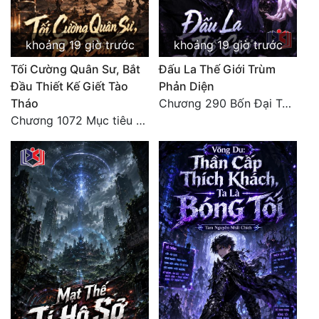
Quân Sự
khoảng 19 giờ trước
khoảng 19 giờ trước
Sảng Văn
Tối Cường Quân Sư, Bắt
Đấu La Thế Giới Trùm
Sắc
Đầu Thiết Kế Giết Tào
Phản Diện
Tháo
Chương 290 Bốn Đại Tông Môn Đơn Thuộc Tính Vô Cùng Thê Lương
Sủng
Chương 1072 Mục tiêu của chúng ta là biển sao trời (2/2)
Thanh Xuân
Tiên Hiệp
Tiểu Thuyết
Trinh Thám
Triều Đấu
Trùng Sinh
Trọng Sinh