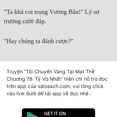
Cổ Đại
"Ta khá coi trọng Vương Bân!" Lý sư
Du Hí
trưởng cười đáp.
Dã Sử
Dị Giới
"Hay chúng ta đánh cược?"
Dị Năng
Gia Đấu
Góc Nhìn Nam
Truyện "Tôi Chuyển Vàng Tại Mạt Thế
Góc Nhìn Nữ
Chương 78: Tỷ Vũ Nhất" hiện chỉ hỗ trợ đọc
trên app của xalosach.com, vui lòng click
Huyền Huyễn
vào link dưới để tải app về đọc nhé :
Huyền Nghi
Huyền Ảo