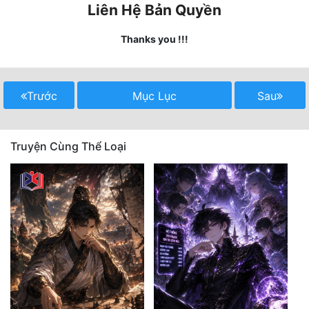
Liên Hệ Bản Quyền
Mưu Mô
Thanks you !!!
Mạt Thế
Mỹ Thực
Trước
Mục Lục
Sau
Ngôn Tình
Ngược
Truyện Cùng Thể Loại
Nữ Cường
Nữ Phụ
Phong Thủy - Tâm Linh
Phương Tây
Phản Phái
Quan Trường