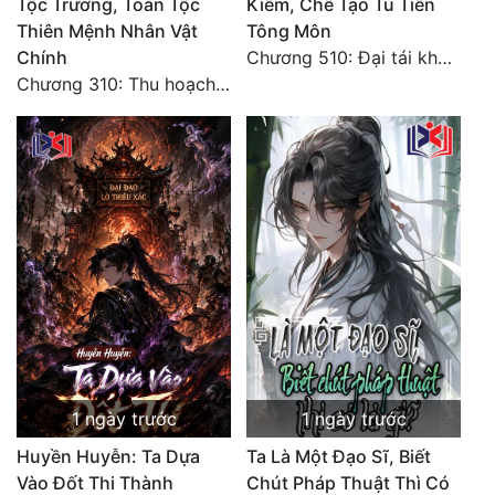
Tộc Trưởng, Toàn Tộc
Kiếm, Chế Tạo Tu Tiên
Thiên Mệnh Nhân Vật
Tông Môn
Đẹp
Chính
Chương 510: Đại tái khai màn, quyết đấu khốc liệt
Chương 310: Thu hoạch ngoài ý muốn, ưu thế tuyệt đối.
Đẹp Hiệp
Tính Cách Nhân Vật :
Cơ Trí
Sát Phạt Quyết Đoán
Vô Sỉ
Điềm Đạm
1 ngày trước
1 ngày trước
Huyền Huyễn: Ta Dựa
Ta Là Một Đạo Sĩ, Biết
Vào Đốt Thi Thành
Chút Pháp Thuật Thì Có