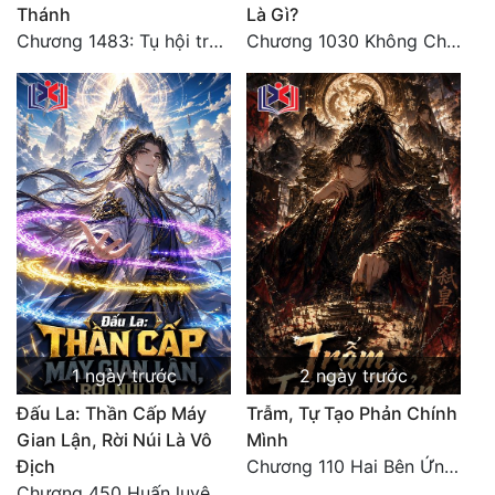
Thánh
Là Gì?
Chương 1483: Tụ hội trước đại chiến
Chương 1030 Không Chi Hoàng Nguyên Đại Hư
1 ngày trước
2 ngày trước
Đấu La: Thần Cấp Máy
Trẫm, Tự Tạo Phản Chính
Gian Lận, Rời Núi Là Vô
Mình
Địch
Chương 110 Hai Bên Ứng Phó
Chương 450 Huấn luyện thực chiến, Long Linh Cơ đối chiến bốn người Cổ Nguyệt và Vũ Lân!