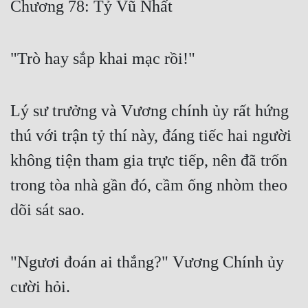
Chương 78: Tỷ Vũ Nhất
Free
Hậu Cung
"Trò hay sắp khai mạc rồi!"
Truyện Convert
Truyện Dịch
Lý sư trưởng và Vương chính ủy rất hứng
Truyện Nhập Môn
thú với trận tỷ thí này, đáng tiếc hai người
không tiện tham gia trực tiếp, nên đã trốn
Truyện ngắn
trong tòa nhà gần đó, cầm ống nhòm theo
Xa Lộ Dịch
dõi sát sao.
Cung Đấu
"Ngươi đoán ai thắng?" Vương Chính ủy
Cạnh Kỹ
cười hỏi.
Cổ Tiên Hiệp