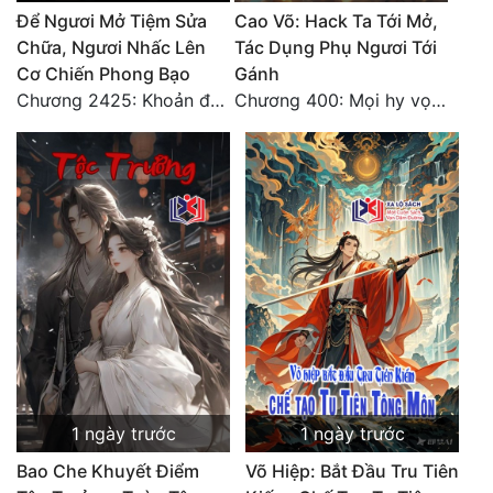
Đô Thị
Để Ngươi Mở Tiệm Sửa
Cao Võ: Hack Ta Tới Mở,
Chữa, Ngươi Nhấc Lên
Tác Dụng Phụ Ngươi Tới
Đông Phương
Cơ Chiến Phong Bạo
Gánh
Chương 2425: Khoản đầu tư của Tượng Chủ!! Nỗi nghi hoặc của Tô Bạch!
Chương 400: Mọi hy vọng đặt trên Tô Mặc!
Đông Phương Huyền Huyễn
Đồng Nhân
Cẩu Đạo Trường Sinh
Ngự Thú
Truyện Nam
Truyện Nữ
Vô Địch Lưu
1 ngày trước
1 ngày trước
Xây Dựng Thế Lực
Bao Che Khuyết Điểm
Võ Hiệp: Bắt Đầu Tru Tiên
Đam Mỹ