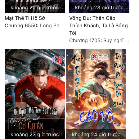
Tu Chân
khoảng 20 giờ trước
khoảng 23 giờ trước
Mạt Thế Ti Hộ Sở
Võng Du: Thần Cấp
Tu Tiên
Chương 6550: Long Phượng Thần Trận
Thích Khách, Ta Là Bóng
Tội Phạm
Tối
Chương 1705: Suy nghĩ sinh tồn của Vô Danh Tuyết!
Vô Địch
Võ Hiệp
Võng Du
Xuyên Không
Xuyên Nhanh
Xuyên Sách
Xuyên Thư
Điền Văn
khoảng 23 giờ trước
khoảng 24 giờ trước