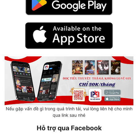
Hài Hước
Hệ Thống
Học Đường
Khoa Huyễn
Khoa Huyễn Không Gian
Kinh Dị
Kiếm Hiệp
Kỳ Huyễn
Kỳ Ảo
Nếu gặp vấn đề gì trong quá trình tải, vui lòng liên hệ cho mình
Linh Dị
qua link sau nhé
Làm Giàu
Hỗ trợ qua Facebook
Lịch Sử