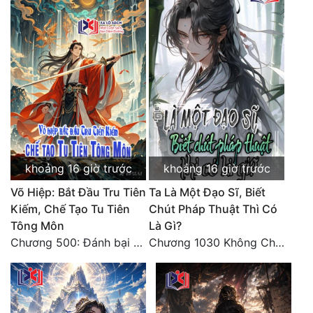
Đẹp
Đẹp Hiệp
Tính Cách Nhân Vật :
Cơ Trí
Sát Phạt Quyết Đoán
khoảng 16 giờ trước
khoảng 16 giờ trước
Vô Sỉ
Võ Hiệp: Bắt Đầu Tru Tiên
Ta Là Một Đạo Sĩ, Biết
Điềm Đạm
Kiếm, Chế Tạo Tu Tiên
Chút Pháp Thuật Thì Có
Tông Môn
Là Gì?
Chương 500: Đánh bại Quái Ngư, tiến nhập Hồng Thụ lâm
Chương 1030 Không Chi Hoàng Nguyên Đại Hư