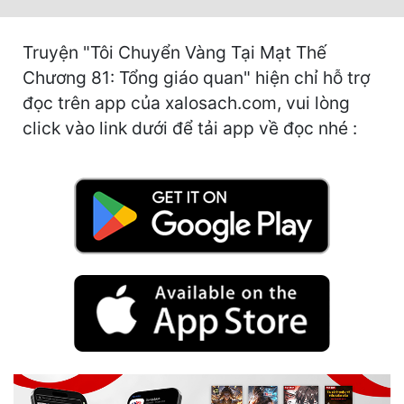
Mưu Mô
Truyện "Tôi Chuyển Vàng Tại Mạt Thế
Mạt Thế
Chương 81: Tổng giáo quan" hiện chỉ hỗ trợ
đọc trên app của xalosach.com, vui lòng
Mỹ Thực
click vào link dưới để tải app về đọc nhé :
Ngôn Tình
Ngược
Nữ Cường
Nữ Phụ
Phong Thủy - Tâm Linh
Phương Tây
Phản Phái
Quan Trường