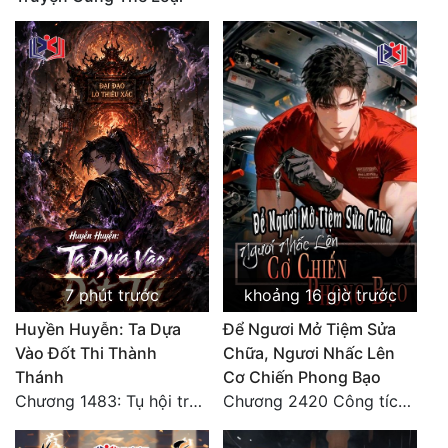
Tu Chân
Tu Tiên
Tội Phạm
Vô Địch
Võ Hiệp
Võng Du
Xuyên Không
7 phút trước
khoảng 16 giờ trước
Xuyên Nhanh
Huyền Huyễn: Ta Dựa
Để Ngươi Mở Tiệm Sửa
Xuyên Sách
Vào Đốt Thi Thành
Chữa, Ngươi Nhấc Lên
Thánh
Cơ Chiến Phong Bạo
Xuyên Thư
Chương 1483: Tụ hội trước đại chiến
Chương 2420 Công tích vĩ đại!! Cơ Tu Chi Thần?!
Điền Văn