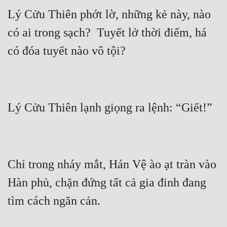
Cổ Đại
Lý Cửu Thiên phớt lờ, những kẻ này, nào 
Du Hí
có ai trong sạch?  Tuyết lở thời điểm, há 
Dã Sử
Dị Giới
Dị Năng
Gia Đấu
Góc Nhìn Nam
Góc Nhìn Nữ
Chỉ trong nháy mắt, Hán Vệ ào ạt tràn vào 
Huyền Huyễn
Hàn phủ, chặn đứng tất cả gia đinh đang 
Huyền Nghi
Huyền Ảo