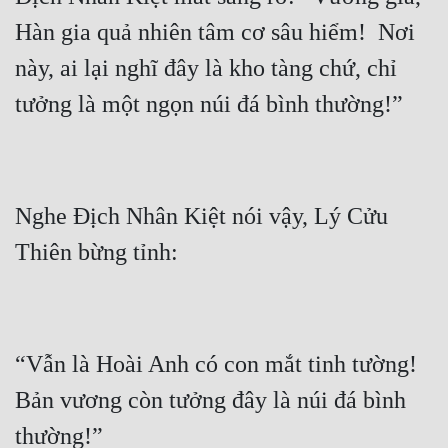
Hàn gia quả nhiên tâm cơ sâu hiểm!  Nơi 
Đẹp
này, ai lại nghĩ đây là kho tàng chứ, chỉ 
Đẹp Hiệp
Tính Cách Nhân Vật :
Cơ Trí
Nghe Địch Nhân Kiệt nói vậy, Lý Cửu 
Sát Phạt Quyết Đoán
Vô Sỉ
Điềm Đạm
“Vẫn là Hoài Anh có con mắt tinh tường! 
Bản vương còn tưởng đây là núi đá bình 