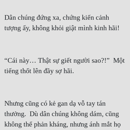
Hài Hước
Hệ Thống
Dân chúng đứng xa, chứng kiến cảnh 
Học Đường
Khoa Huyễn
Khoa Huyễn Không Gian
“Cái này… Thật sự giết người sao?!”  Một 
Kinh Dị
Kiếm Hiệp
Kỳ Huyễn
Kỳ Ảo
Nhưng cũng có kẻ gan dạ vỗ tay tán 
Linh Dị
thưởng.  Dù dân chúng không dám, cũng 
Làm Giàu
không thể phản kháng, nhưng ánh mắt họ 
Lịch Sử