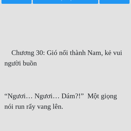
Free
Hậu Cung
Truyện Convert
Truyện Dịch
    Chương 30: Gió nổi thành Nam, kẻ vui 
Truyện Nhập Môn
Truyện ngắn
Xa Lộ Dịch
“Ngươi… Ngươi… Dám?!”  Một giọng 
Cung Đấu
Cạnh Kỹ
Cổ Tiên Hiệp