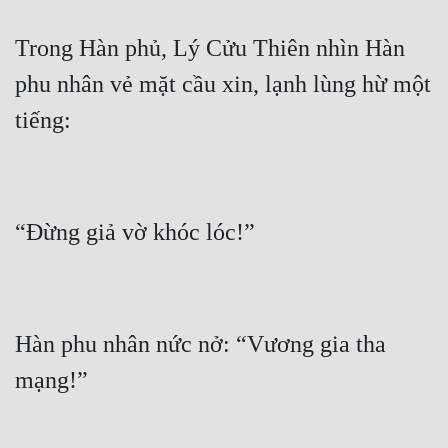
Quân Sự
Trong Hàn phủ, Lý Cửu Thiên nhìn Hàn 
Sảng Văn
phu nhân vẻ mặt cầu xin, lạnh lùng hừ một 
Sắc
Sủng
Thanh Xuân
Tiên Hiệp
Tiểu Thuyết
Trinh Thám
Hàn phu nhân nức nở: “Vương gia tha 
Triều Đấu
Trùng Sinh
Trọng Sinh