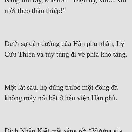
Nàng run rẩy, khẽ nói: “Điện hạ, xin… xin 
Đô Thị
Đông Phương
Đông Phương Huyền Huyễn
Đồng Nhân
Dưới sự dẫn đường của Hàn phu nhân, Lý 
Cẩu Đạo Trường Sinh
Ngự Thú
Truyện Nam
Một lát sau, họ dừng trước một đống đá 
Truyện Nữ
Vô Địch Lưu
Xây Dựng Thế Lực
Địch Nhân Kiệt mắt sáng rỡ: “Vương gia, 
Đam Mỹ