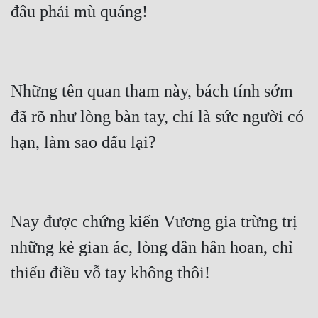
Mưu Mô
Mạt Thế
Mỹ Thực
Những tên quan tham này, bách tính sớm 
Ngôn Tình
đã rõ như lòng bàn tay, chỉ là sức người có 
Ngược
Nữ Cường
Nữ Phụ
Nay được chứng kiến Vương gia trừng trị 
Phong Thủy - Tâm Linh
những kẻ gian ác, lòng dân hân hoan, chỉ 
Phương Tây
Phản Phái
Quan Trường