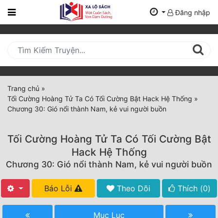
Đăng nhập
Trang
Chủ
Mới
Cập
Nhật
Trang chủ
»
(current)
Tối Cường Hoàng Tử Ta Có Tối Cường Bật Hack Hệ Thống
»
BXH
Chương 30: Gió nổi thành Nam, kẻ vui người buồn
Thể Loại
Tối Cường Hoàng Tử Ta Có Tối Cường Bật
Hack Hệ Thống
Tất Cả
Chương 30: Gió nổi thành Nam, kẻ vui người buồn
Truyện Mới Ra
Báo Lỗi
Theo Dõi
Thích (
0
)
Hoàn Thành
Mục Lục