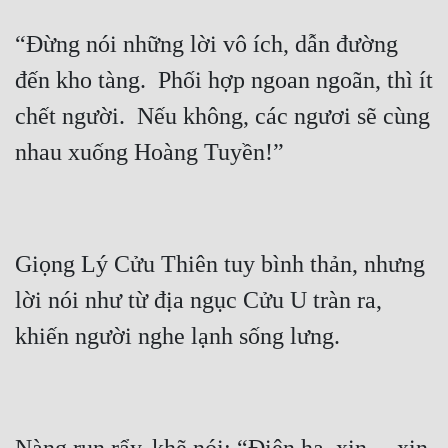
Tu Chân
“Đừng nói những lời vô ích, dẫn đường 
Tu Tiên
đến kho tàng.  Phối hợp ngoan ngoãn, thì ít 
Tội Phạm
chết người.  Nếu không, các ngươi sẽ cùng 
Vô Địch
Võ Hiệp
Võng Du
Giọng Lý Cửu Thiên tuy bình thản, nhưng 
Xuyên Không
lời nói như từ địa ngục Cửu U tràn ra, 
Xuyên Nhanh
Xuyên Sách
Xuyên Thư
Điền Văn