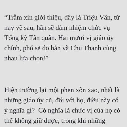
Đô Thị
Đông Phương
“Trẫm xin giới thiệu, đây là Triệu Vân, từ 
nay về sau, hắn sẽ đảm nhiệm chức vụ 
Đông Phương Huyền Huyễn
Tổng kỳ Tân quân. Hai mươi vị giáo úy 
Đồng Nhân
chính, phó sẽ do hắn và Chu Thanh cùng 
Cẩu Đạo Trường Sinh
Ngự Thú
Truyện Nam
Hiện trường lại một phen xôn xao, nhất là 
Truyện Nữ
những giáo úy cũ, đối với họ, điều này có 
Vô Địch Lưu
ý nghĩa gì?  Có nghĩa là chức vị của họ có 
Xây Dựng Thế Lực
thể không giữ được, trong khi những 
Đam Mỹ