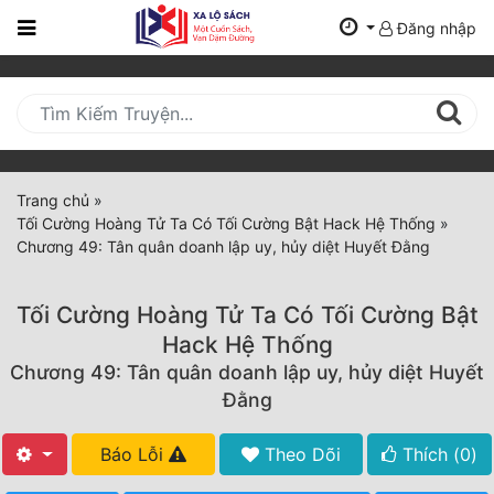
Đăng nhập
Trang
Chủ
Mới
Cập
Nhật
Trang chủ
»
(current)
Tối Cường Hoàng Tử Ta Có Tối Cường Bật Hack Hệ Thống
»
BXH
Chương 49: Tân quân doanh lập uy, hủy diệt Huyết Đằng
Thể Loại
Tối Cường Hoàng Tử Ta Có Tối Cường Bật
Hack Hệ Thống
Tất Cả
Chương 49: Tân quân doanh lập uy, hủy diệt Huyết
Đằng
Truyện Mới Ra
Hoàn Thành
Báo Lỗi
Theo Dõi
Thích (
0
)