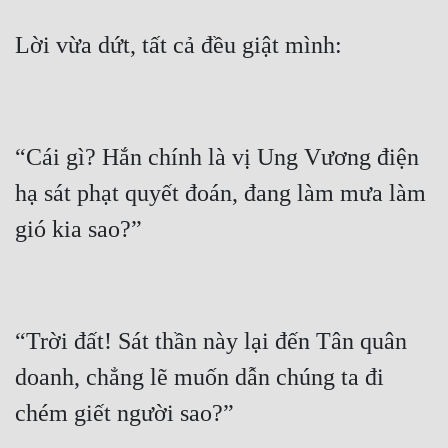
Hài Hước
Hệ Thống
Học Đường
Khoa Huyễn
“Cái gì? Hắn chính là vị Ung Vương điện 
Khoa Huyễn Không Gian
hạ sát phạt quyết đoán, đang làm mưa làm 
Kinh Dị
Kiếm Hiệp
Kỳ Huyễn
Kỳ Ảo
“Trời đất! Sát thần này lại đến Tân quân 
Linh Dị
doanh, chẳng lẽ muốn dẫn chúng ta đi 
Làm Giàu
Lịch Sử