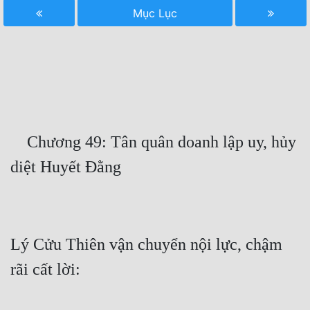
Mục Lục
Free
Hậu Cung
Truyện Convert
Truyện Dịch
Truyện Nhập Môn
    Chương 49: Tân quân doanh lập uy, hủy 
Truyện ngắn
Xa Lộ Dịch
Cung Đấu
Lý Cửu Thiên vận chuyển nội lực, chậm 
Cạnh Kỹ
Cổ Tiên Hiệp