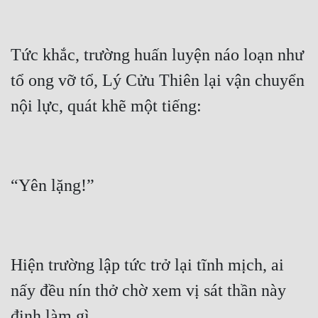
Mưu Mô
Tức khắc, trường huấn luyện náo loạn như 
Mạt Thế
tổ ong vỡ tổ, Lý Cửu Thiên lại vận chuyển 
Mỹ Thực
Ngôn Tình
Ngược
Nữ Cường
Nữ Phụ
Phong Thủy - Tâm Linh
Phương Tây
Hiện trường lập tức trở lại tĩnh mịch, ai 
Phản Phái
nấy đều nín thở chờ xem vị sát thần này 
Quan Trường