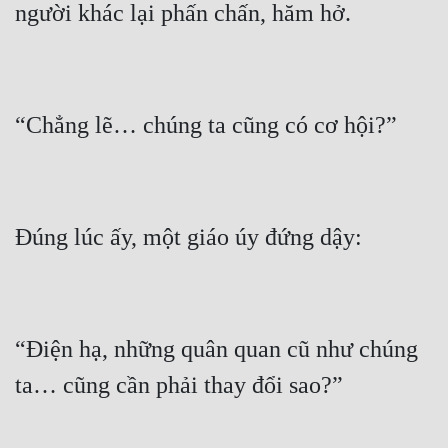
Đẹp
Đẹp Hiệp
Tính Cách Nhân Vật :
Cơ Trí
Sát Phạt Quyết Đoán
Vô Sỉ
Điềm Đạm
“Điện hạ, những quân quan cũ như chúng 