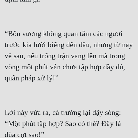
Quân Sự
Sảng Văn
“Bổn vương không quan tâm các ngươi 
Sắc
trước kia lười biếng đến đâu, nhưng từ nay 
Sủng
về sau, nếu trống trận vang lên mà trong 
Thanh Xuân
vòng một phút vẫn chưa tập hợp đầy đủ, 
Tiên Hiệp
Tiểu Thuyết
Trinh Thám
Triều Đấu
Lời này vừa ra, cả trường lại dậy sóng: 
Trùng Sinh
“Một phút tập hợp? Sao có thể? Đây là 
Trọng Sinh