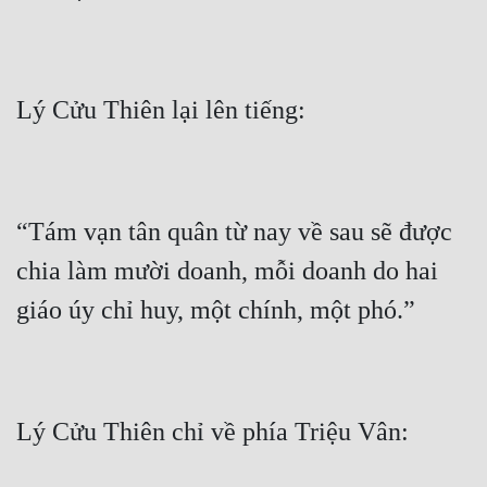
Tu Chân
Tu Tiên
Tội Phạm
Vô Địch
Võ Hiệp
“Tám vạn tân quân từ nay về sau sẽ được 
Võng Du
chia làm mười doanh, mỗi doanh do hai 
Xuyên Không
Xuyên Nhanh
Xuyên Sách
Xuyên Thư
Điền Văn