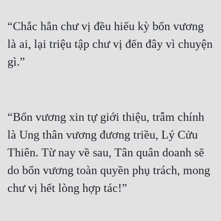
Cổ Đại
“Chắc hẳn chư vị đều hiếu kỳ bổn vương 
Du Hí
là ai, lại triệu tập chư vị đến đây vì chuyện 
Dã Sử
Dị Giới
Dị Năng
Gia Đấu
“Bổn vương xin tự giới thiệu, trẫm chính 
Góc Nhìn Nam
là Ung thân vương đương triều, Lý Cửu 
Góc Nhìn Nữ
Thiên. Từ nay về sau, Tân quân doanh sẽ 
Huyền Huyễn
do bổn vương toàn quyền phụ trách, mong 
Huyền Nghi
Huyền Ảo