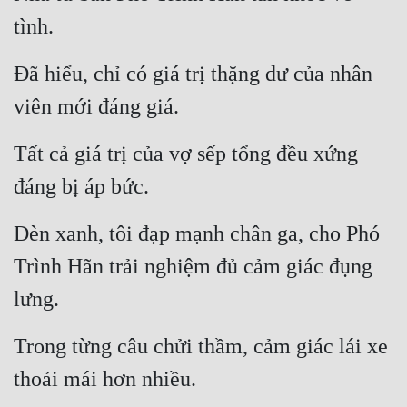
Hài Hước
tình.
Hệ Thống
Đã hiểu, chỉ có giá trị thặng dư của nhân 
Học Đường
viên mới đáng giá.
Khoa Huyễn
Tất cả giá trị của vợ sếp tổng đều xứng 
Khoa Huyễn Không Gian
đáng bị áp bức.
Kinh Dị
Kiếm Hiệp
Đèn xanh, tôi đạp mạnh chân ga, cho Phó 
Kỳ Huyễn
Trình Hãn trải nghiệm đủ cảm giác đụng 
lưng.
Kỳ Ảo
Linh Dị
Trong từng câu chửi thầm, cảm giác lái xe 
Làm Giàu
thoải mái hơn nhiều.
Lịch Sử