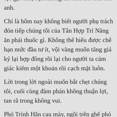
anh.
Đẹp
Chỉ là hôm nay không biết người phụ trách 
Đẹp Hiệp
đón tiếp chúng tôi của Tân Hợp Trí Năng 
Tính Cách Nhân Vật :
ăn phải thuốc gì. Không thể hiểu được chê 
Cơ Trí
hạn mức đầu tư ít, vội vàng muốn tăng giá 
Sát Phạt Quyết Đoán
ký lại hợp đồng rồi lại cho người ta cảm 
Vô Sỉ
giác kiếm một khoản rồi cạch mặt luôn.
Điềm Đạm
Lời trong lời ngoài muốn bắt chẹt chúng 
tôi, cuối cùng đàm phán không thuận lợi, 
tan rã trong không vui.
Phó Trình Hãn cau mày, ngồi trên ghế phó 