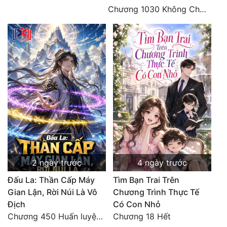
Chương 1030 Không Chi Hoàng Nguyên Đại Hư
2 ngày trước
4 ngày trước
Đấu La: Thần Cấp Máy
Tìm Bạn Trai Trên
Gian Lận, Rời Núi Là Vô
Chương Trình Thực Tế
Địch
Có Con Nhỏ
Chương 450 Huấn luyện thực chiến, Long Linh Cơ đối chiến bốn người Cổ Nguyệt và Vũ Lân!
Chương 18 Hết