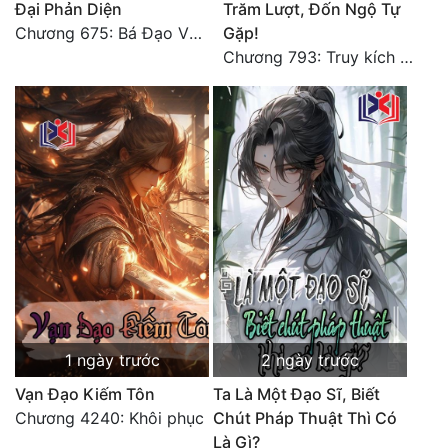
Đại Phản Diện
Trăm Lượt, Đốn Ngộ Tự
Chương 675: Bá Đạo Vương Gia
Gặp!
Chương 793: Truy kích (2)
1 ngày trước
2 ngày trước
Vạn Đạo Kiếm Tôn
Ta Là Một Đạo Sĩ, Biết
Chương 4240: Khôi phục
Chút Pháp Thuật Thì Có
Là Gì?