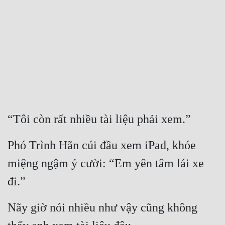
Free
Hậu Cung
Truyện Convert
Truyện Dịch
Truyện Nhập Môn
Truyện ngắn
“Tôi còn rất nhiều tài liệu phải xem.”
Xa Lộ Dịch
Phó Trình Hãn cúi đầu xem iPad, khóe 
miệng ngậm ý cười: “Em yên tâm lái xe 
Cung Đấu
đi.”
Cạnh Kỹ
Nãy giờ nói nhiều như vậy cũng không 
Cổ Tiên Hiệp