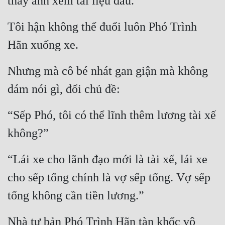
thấy anh xem tài liệu đâu.
Cổ Đại
Tôi hận không thể đuổi luôn Phó Trình 
Du Hí
Hãn xuống xe.
Dã Sử
Dị Giới
Nhưng mà cô bé nhát gan giận mà không 
dám nói gì, đổi chủ đề:
Dị Năng
Gia Đấu
“Sếp Phó, tôi có thể lĩnh thêm lương tài xế 
Góc Nhìn Nam
không?”
Góc Nhìn Nữ
“Lái xe cho lãnh đạo mới là tài xế, lái xe 
Huyền Huyễn
cho sếp tổng chính là vợ sếp tổng. Vợ sếp 
Huyền Nghi
tổng không cần tiền lương.”
Huyền Ảo
Nhà tư bản Phó Trình Hãn tàn khốc vô 