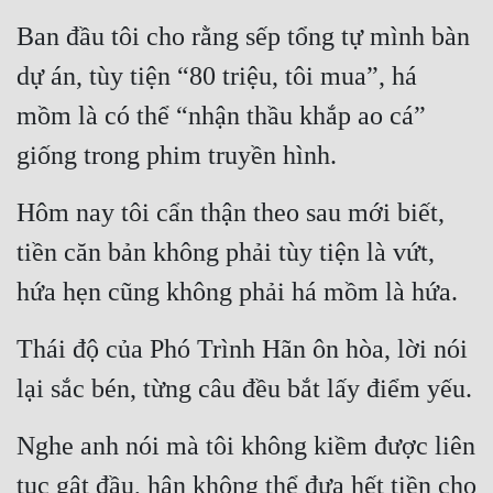
Đô Thị
Ban đầu tôi cho rằng sếp tổng tự mình bàn 
Đông Phương
dự án, tùy tiện “80 triệu, tôi mua”, há 
Đông Phương Huyền Huyễn
mồm là có thể “nhận thầu khắp ao cá” 
Đồng Nhân
giống trong phim truyền hình.
Hôm nay tôi cẩn thận theo sau mới biết, 
Cẩu Đạo Trường Sinh
tiền căn bản không phải tùy tiện là vứt, 
Ngự Thú
hứa hẹn cũng không phải há mồm là hứa.
Truyện Nam
Thái độ của Phó Trình Hãn ôn hòa, lời nói 
Truyện Nữ
lại sắc bén, từng câu đều bắt lấy điểm yếu.
Vô Địch Lưu
Nghe anh nói mà tôi không kiềm được liên 
Xây Dựng Thế Lực
tục gật đầu, hận không thể đưa hết tiền cho 
Đam Mỹ