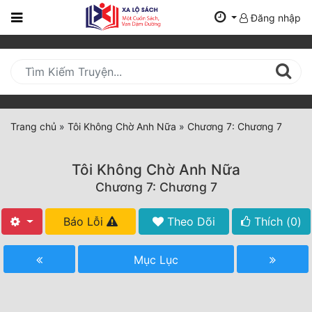
Đăng nhập
Trang
Chủ
Mới
Cập
Nhật
Trang chủ
»
Tôi Không Chờ Anh Nữa
»
Chương 7: Chương 7
(current)
BXH
Tôi Không Chờ Anh Nữa
Thể Loại
Chương 7: Chương 7
Báo Lỗi
Theo Dõi
Thích (
0
)
Tất Cả
Truyện Mới Ra
Mục Lục
Hoàn Thành