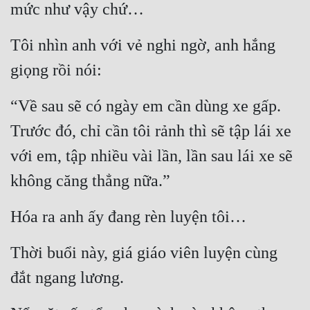
mức như vậy chứ…
Quân Sự
Tôi nhìn anh với vẻ nghi ngờ, anh hắng 
Sảng Văn
giọng rồi nói:
Sắc
“Về sau sẽ có ngày em cần dùng xe gấp. 
Sủng
Trước đó, chỉ cần tôi rảnh thì sẽ tập lái xe 
Thanh Xuân
với em, tập nhiều vài lần, lần sau lái xe sẽ 
Tiên Hiệp
không căng thẳng nữa.”
Tiểu Thuyết
Hóa ra anh ấy đang rèn luyện tôi…
Trinh Thám
Triều Đấu
Thời buổi này, giá giáo viên luyện cùng 
Trùng Sinh
đắt ngang lương.
Trọng Sinh