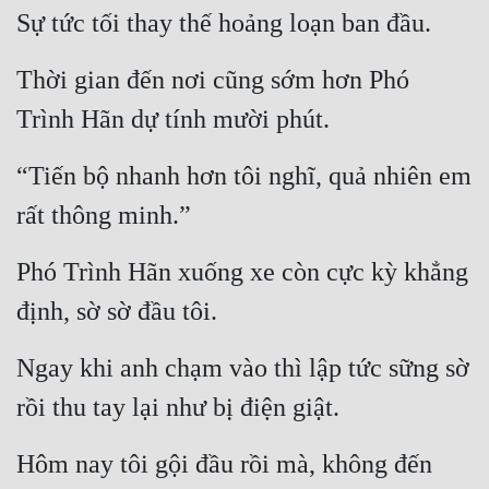
Sự tức tối thay thế hoảng loạn ban đầu.
Mưu Mô
Thời gian đến nơi cũng sớm hơn Phó 
Mạt Thế
Trình Hãn dự tính mười phút.
Mỹ Thực
“Tiến bộ nhanh hơn tôi nghĩ, quả nhiên em 
Ngôn Tình
rất thông minh.”
Ngược
Nữ Cường
Phó Trình Hãn xuống xe còn cực kỳ khẳng 
Nữ Phụ
định, sờ sờ đầu tôi.
Phong Thủy - Tâm Linh
Ngay khi anh chạm vào thì lập tức sững sờ 
Phương Tây
rồi thu tay lại như bị điện giật.
Phản Phái
Hôm nay tôi gội đầu rồi mà, không đến 
Quan Trường