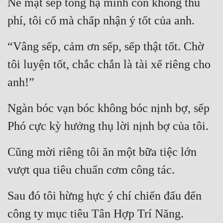
Nể mặt sếp tổng hạ mình còn không thu 
Tu Chân
phí, tôi cố mà chấp nhận ý tốt của anh.
Tu Tiên
“Vâng sếp, cảm ơn sếp, sếp thật tốt. Chờ 
Tội Phạm
tôi luyện tốt, chắc chắn là tài xế riêng cho 
Vô Địch
anh!”
Võ Hiệp
Ngàn bóc vạn bóc không bóc nịnh bợ, sếp 
Võng Du
Phó cực kỳ hưởng thụ lời nịnh bợ của tôi.
Xuyên Không
Cũng mời riêng tôi ăn một bữa tiệc lớn 
Xuyên Nhanh
vượt qua tiêu chuẩn cơm công tác.
Xuyên Sách
Xuyên Thư
Sau đó tôi hừng hực ý chí chiến đấu đến 
Điền Văn
công ty mục tiêu Tân Hợp Trí Năng.