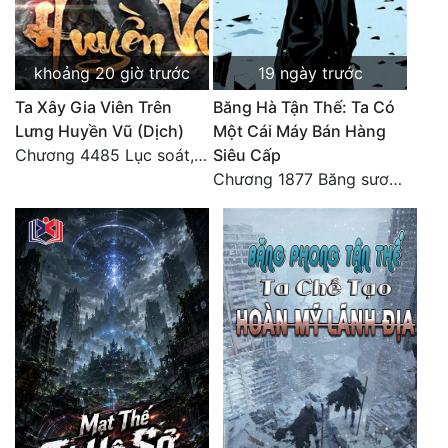
khoảng 20 giờ trước
19 ngày trước
Ta Xây Gia Viên Trên
Băng Hà Tận Thế: Ta Có
Lưng Huyền Vũ (Dịch)
Một Cái Máy Bán Hàng
Chương 4485 Lục soát, nhất định muốn tìm tới bọn họ.
Siêu Cấp
Chương 1877 Băng sương kết giới