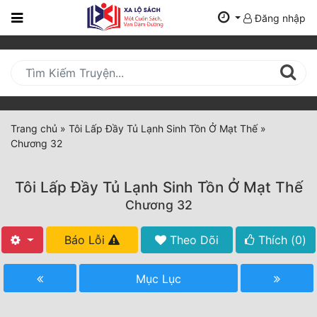
Đăng nhập
Trang
Chủ
Mới
Cập
Nhật
Trang chủ
»
Tôi Lấp Đầy Tủ Lạnh Sinh Tồn Ở Mạt Thế
»
(current)
Chương 32
BXH
Thể Loại
Tôi Lấp Đầy Tủ Lạnh Sinh Tồn Ở Mạt Thế
Chương 32
Tất Cả
Báo Lỗi
Theo Dõi
Thích (
0
)
Truyện Mới Ra
Mục Lục
Hoàn Thành