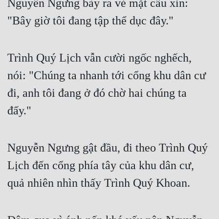
Nguyễn Ngưng bày ra vẻ mặt cầu xin: 
Tu Chân
"Bây giờ tôi đang tập thể dục đây."
Tu Tiên
Tội Phạm
Trình Quý Lịch vẫn cười ngốc nghếch, 
Vô Địch
nói: "Chúng ta nhanh tới cổng khu dân cư 
Võ Hiệp
đi, anh tôi đang ở đó chờ hai chúng ta 
đấy."
Võng Du
Xuyên Không
Nguyễn Ngưng gật đầu, đi theo Trình Quý 
Xuyên Nhanh
Lịch đến cổng phía tây của khu dân cư, 
Xuyên Sách
quả nhiên nhìn thấy Trình Quý Khoan.
Xuyên Thư
Điền Văn