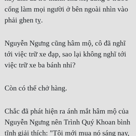
cổng làm mọi người ở bên ngoài nhìn vào 
Đẹp
phải ghen tỵ.
Đẹp Hiệp
Tính Cách Nhân Vật :
Nguyễn Ngưng cũng hâm mộ, cô đã nghĩ 
Cơ Trí
tới việc trữ xe đạp, sao lại không nghĩ tới 
việc trữ xe ba bánh nhỉ?
Sát Phạt Quyết Đoán
Vô Sỉ
Còn có thể chở hàng.
Điềm Đạm
Chắc đã phát hiện ra ánh mắt hâm mộ của 
Nguyễn Ngưng nên Trình Quý Khoan bình 
tĩnh giải thích: "Tôi mới mua nó sáng nay, 