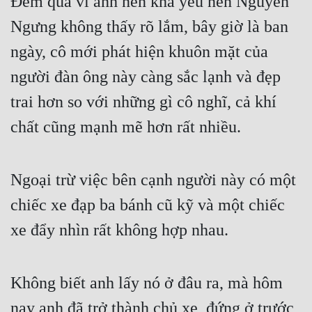
Đêm qua vì ánh nến khá yếu nên Nguyễn 
Đô Thị
Ngưng không thấy rõ lắm, bây giờ là ban 
Đông Phương
ngày, cô mới phát hiện khuôn mặt của 
Đông Phương Huyền Huyễn
người đàn ông này càng sắc lạnh và đẹp 
Đồng Nhân
trai hơn so với những gì cô nghĩ, cả khí 
chất cũng mạnh mẽ hơn rất nhiều.
Cẩu Đạo Trường Sinh
Ngự Thú
Ngoại trừ việc bên cạnh người này có một 
Truyện Nam
chiếc xe đạp ba bánh cũ kỹ và một chiếc 
xe đẩy nhìn rất không hợp nhau.
Truyện Nữ
Vô Địch Lưu
Không biết anh lấy nó ở đâu ra, mà hôm 
Xây Dựng Thế Lực
nay anh đã trở thành chủ xe, đứng ở trước 
Đam Mỹ