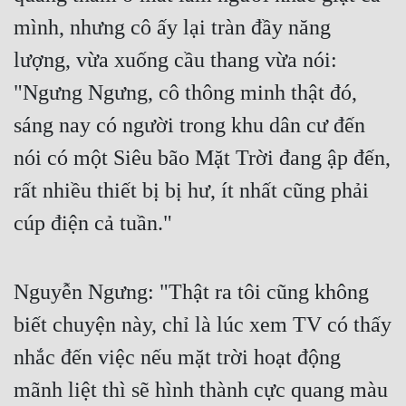
Cổ Đại
mình, nhưng cô ấy lại tràn đầy năng 
Du Hí
lượng, vừa xuống cầu thang vừa nói: 
Dã Sử
"Ngưng Ngưng, cô thông minh thật đó, 
sáng nay có người trong khu dân cư đến 
Dị Giới
nói có một Siêu bão Mặt Trời đang ập đến, 
Dị Năng
rất nhiều thiết bị bị hư, ít nhất cũng phải 
Gia Đấu
cúp điện cả tuần."
Góc Nhìn Nam
Góc Nhìn Nữ
Nguyễn Ngưng: "Thật ra tôi cũng không 
Huyền Huyễn
biết chuyện này, chỉ là lúc xem TV có thấy 
Huyền Nghi
nhắc đến việc nếu mặt trời hoạt động 
Huyền Ảo
mãnh liệt thì sẽ hình thành cực quang màu 