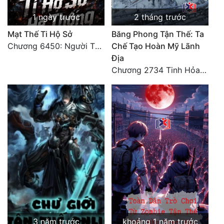
1 ngày trước
2 tháng trước
Mạt Thế Ti Hộ Sở
Băng Phong Tận Thế: Ta
Chương 6450: Người Thái Diễn Sơn Tuyệt Không Khuất Phục
Chế Tạo Hoàn Mỹ Lãnh
Địa
Chương 2734 Tinh Hỏa (Đại kết cục) (2)
3 năm trước
khoảng 1 năm trước