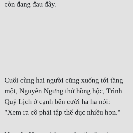
còn đang đau đây.
Quân Sự
Sảng Văn
Sắc
Sủng
Thanh Xuân
Tiên Hiệp
Cuối cùng hai người cũng xuống tới tầng 
Tiểu Thuyết
một, Nguyễn Ngưng thở hồng hộc, Trình 
Trinh Thám
Quý Lịch ở cạnh bên cười ha ha nói: 
Triều Đấu
"Xem ra cô phải tập thể dục nhiều hơn."
Trùng Sinh
Trọng Sinh