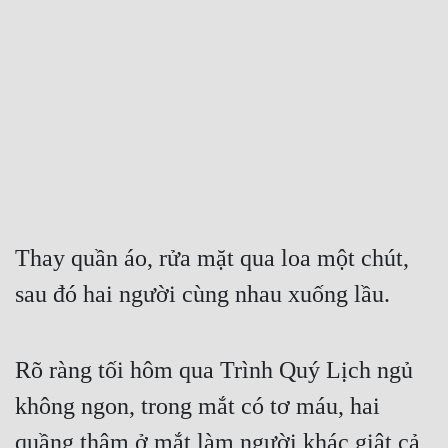
Free
Hậu Cung
Truyện Convert
Truyện Dịch
Truyện Nhập Môn
Truyện ngắn
Thay quần áo, rửa mặt qua loa một chút, 
Xa Lộ Dịch
sau đó hai người cùng nhau xuống lầu.
Cung Đấu
Rõ ràng tối hôm qua Trình Quý Lịch ngủ 
Cạnh Kỹ
không ngon, trong mắt có tơ máu, hai 
Cổ Tiên Hiệp
quầng thâm ở mắt làm người khác giật cả 