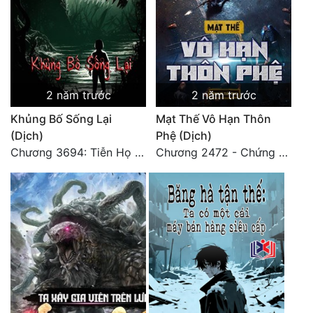
2 năm trước
2 năm trước
Khủng Bố Sống Lại
Mạt Thế Vô Hạn Thôn
(Dịch)
Phệ (Dịch)
Chương 3694: Tiễn Họ Đoạn Đường Cuối - Hoàn
Chương 2472 - Chứng đạo vĩnh hằng! (Đại kết cục) (4)