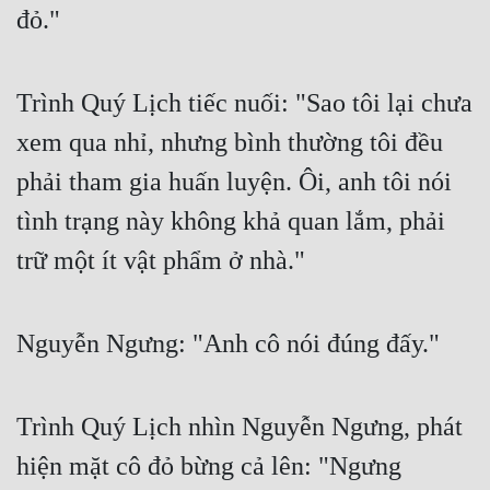
Hài Hước
đỏ."
Hệ Thống
Học Đường
Trình Quý Lịch tiếc nuối: "Sao tôi lại chưa 
xem qua nhỉ, nhưng bình thường tôi đều 
Khoa Huyễn
phải tham gia huấn luyện. Ôi, anh tôi nói 
Khoa Huyễn Không Gian
tình trạng này không khả quan lắm, phải 
Kinh Dị
trữ một ít vật phẩm ở nhà."
Kiếm Hiệp
Kỳ Huyễn
Nguyễn Ngưng: "Anh cô nói đúng đấy."
Kỳ Ảo
Linh Dị
Trình Quý Lịch nhìn Nguyễn Ngưng, phát 
Làm Giàu
hiện mặt cô đỏ bừng cả lên: "Ngưng 
Lịch Sử