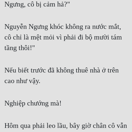
Ngưng, cô bị cảm hả?"
Mưu Mô
Mạt Thế
Nguyễn Ngưng khóc không ra nước mắt, 
Mỹ Thực
cô chỉ là mệt mỏi vì phải đi bộ mười tám 
tầng thôi!"
Ngôn Tình
Ngược
Nếu biết trước đã không thuê nhà ở trên 
Nữ Cường
cao như vậy.
Nữ Phụ
Phong Thủy - Tâm Linh
Nghiệp chướng mà!
Phương Tây
Phản Phái
Hôm qua phải leo lầu, bây giờ chân cô vẫn 
Quan Trường