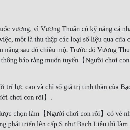
uốc vương, vì Vương Thuấn có kỹ năng cá nhân
iệc, một là thu thập các loại số liệu qua cửa c
m năng sau đó chiêu mộ. Trước đó Vương Thuấ
hội thông báo rằng muốn tuyển【Người chơi c
 trí lực cao và chỉ số giá trị tinh thần của Bạc
 được chọn làm【Người chơi con rối】có vẻ như