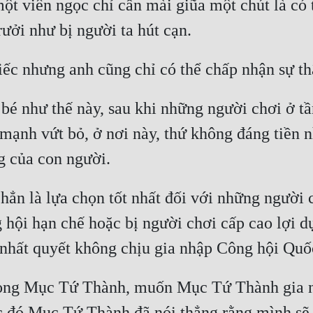
một viên ngọc chỉ cần mài giũa một chút là có 
bé như thế này, sau khi những người chơi ở tần
 mạnh vứt bỏ, ở nơi này, thứ không đáng tiền n
ẳn là lựa chọn tốt nhất đối với những người 
ng hội hạn chế hoặc bị người chơi cấp cao lợi
trọng Mục Tứ Thành, muốn Mục Tứ Thành gia 
 đó Mục Tứ Thành đã nói thẳng rằng mình sẽ k