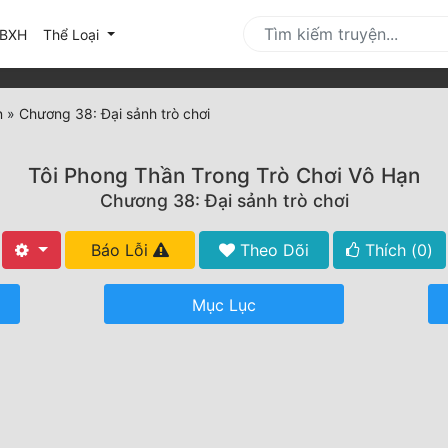
urrent)
BXH
Thể Loại
n
»
Chương 38: Đại sảnh trò chơi
Tôi Phong Thần Trong Trò Chơi Vô Hạn
Chương 38: Đại sảnh trò chơi
Báo Lỗi
Theo Dõi
Thích (
0
)
Mục Lục