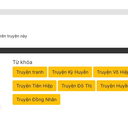
trên truyện này
Từ khóa
Truyện tranh
Truyện Kỳ Huyễn
Truyện Võ Hiệ
Truyện Tiên Hiệp
Truyện Đô Thị
Truyện Huyề
Truyện Đồng Nhân
t