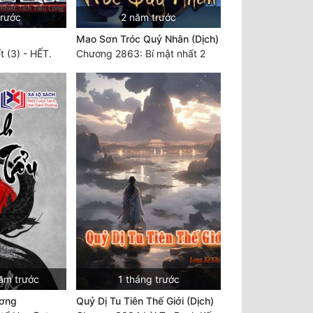
trước
2 năm trước
Mao Sơn Tróc Quỷ Nhân (Dịch)
 (3) - HẾT.
Chương 2863: Bí mật nhất 2
ăm trước
1 tháng trước
ơng
Quỷ Dị Tu Tiên Thế Giới (Dịch)