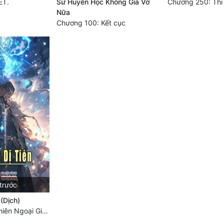
ẾT.
Sư Huyền Học Không Giả Vờ
Chương 250: Thi 
Nữa
Chương 100: Kết cục
trước
(Dịch)
Chương 1557: Phiên Ngoại Gia Cát Uyên 27