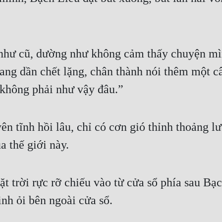
 như cũ, dường như không cảm thấy chuyện mì
ng dần chết lặng, chân thành nói thêm một câ
 không phải như vậy đâu.”
ên tĩnh hồi lâu, chỉ có cơn gió thỉnh thoảng l
ủa thế giới này.
t trời rực rỡ chiếu vào từ cửa sổ phía sau Bạ
 inh ỏi bên ngoài cửa sổ.