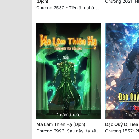
(Dịch)
Chương 2621: H
Chương 2530 - Tiền âm phủ (2)
2 năm trước
2 năm 
Ma Lâm Thiên Hạ (Dịch)
Đạo Quỷ Dị Tiên 
Chương 2993: Sau này, ta sẽ ăn món vịt quay (Đại Kết Cục)