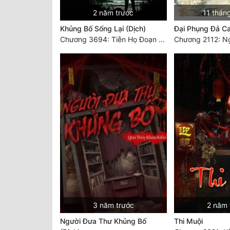
2 năm trước
11 thán
Khủng Bố Sống Lại (Dịch)
Đại Phụng Đả C
Chương 3694: Tiễn Họ Đoạn Đường Cuối - Hoàn
3 năm trước
2 năm 
Người Đưa Thư Khủng Bố
Thi Muội