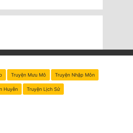
p
Truyện Mưu Mô
Truyện Nhập Môn
n Huyễn
Truyện Lịch Sử