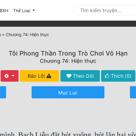
urrent)
BXH
Thể Loại
n
»
Chương 74: Hiện thực
Tôi Phong Thần Trong Trò Chơi Vô Hạn
Chương 74: Hiện thực
Báo Lỗi
Theo Dõi
Thích (
0
)
Mục Lục
mình, Bạch Liễu đặt bút xuống, bút lăn hai vò