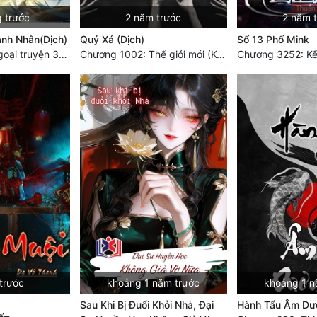
g trước
2 năm trước
2 năm 
anh Nhân(Dịch)
Quỷ Xá (Dịch)
Số 13 Phố Mink
Chương 2112: Ngoại truyện 3 - Tiệc mừng công
Chương 1002: Thế giới mới (Kết thúc)
Chương 3252: Kết
trước
khoảng 1 năm trước
khoảng 1 n
Sau Khi Bị Đuổi Khỏi Nhà, Đại
Hành Tẩu Âm Dư