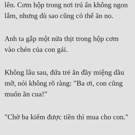
Hài Hước
lên. Cơm hộp trong nơi trú ẩn không ngon 
Hệ Thống
lắm, nhưng dù sao cũng có thể ăn no.
Học Đường
Anh ta gắp một nửa thịt trong hộp cơm 
Khoa Huyễn
vào chén của con gái.
Khoa Huyễn Không Gian
Kinh Dị
Không lâu sau, đứa trẻ ăn đầy miệng dầu 
Kiếm Hiệp
mỡ, nói không rõ ràng: "Ba ơi, con cũng 
Kỳ Huyễn
muốn ăn cua!"
Kỳ Ảo
Linh Dị
"Chờ ba kiếm được tiền thì mua cho con."
Làm Giàu
Lịch Sử