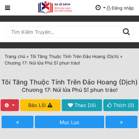
Đăng nhập
Trang
Chủ
Mới
Cập
Nhật
Trang chủ
»
Tôi Tăng Thuộc Tính Trên Đảo Hoang (Dịch)
»
(current)
Chương 17: Núi lửa Phú Sĩ phun trào!
BXH
Thể Loại
Tôi Tăng Thuộc Tính Trên Đảo Hoang (Dịch)
Chương 17: Núi lửa Phú Sĩ phun trào!
Tất Cả
Báo Lỗi
Theo Dõi
Thích (
0
)
Truyện Mới Ra
Mục Lục
Hoàn Thành