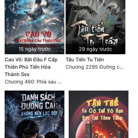
15 ngày trước
29 ngày trước
Cao Võ: Bắt Đầu F Cấp
Tẩu Tiến Tu Tiên
Thiên Phú Tiến Hóa
Chương 2295 Đường còn rất dài đâu 【 đại kết cục 】
Thành Sss
Chương 490: Phía sau màn hắc thủ!