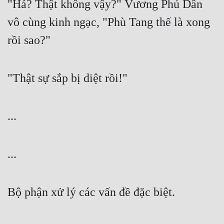
"Hả? Thật không vậy?" Vương Phú Dân 
Đô Thị
vô cùng kinh ngạc, "Phù Tang thế là xong 
Đông Phương
rồi sao?"
Đông Phương Huyền Huyễn
Đồng Nhân
"Thật sự sắp bị diệt rồi!"
Cẩu Đạo Trường Sinh
...
Ngự Thú
Truyện Nam
...
Truyện Nữ
Vô Địch Lưu
Bộ phận xử lý các vấn đề đặc biệt.
Xây Dựng Thế Lực
Đam Mỹ