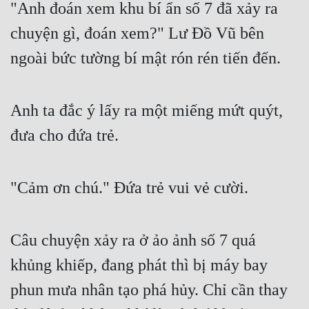
"Anh đoán xem khu bí ẩn số 7 đã xảy ra 
Quân Sự
chuyện gì, đoán xem?" Lư Đồ Vũ bên 
Sảng Văn
ngoài bức tường bí mật rón rén tiến đến.
Sắc
Sủng
Anh ta đắc ý lấy ra một miếng mứt quýt, 
Thanh Xuân
đưa cho đứa trẻ.
Tiên Hiệp
"Cảm ơn chú." Đứa trẻ vui vẻ cười.
Tiểu Thuyết
Trinh Thám
Câu chuyện xảy ra ở ảo ảnh số 7 quá 
Triều Đấu
khủng khiếp, đang phát thì bị máy bay 
Trùng Sinh
phun mưa nhân tạo phá hủy. Chỉ cần thay 
Trọng Sinh