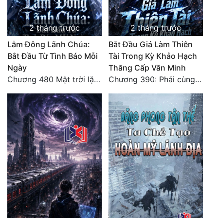
2 tháng trước
2 tháng trước
Lẫm Đông Lãnh Chúa:
Bắt Đầu Giả Làm Thiên
Bắt Đầu Từ Tình Báo Mỗi
Tài Trong Kỳ Khảo Hạch
Ngày
Thăng Cấp Văn Minh
Chương 480 Mặt trời lặn núi (Đại kết cục)
Chương 390: Phải cùng nhau gánh