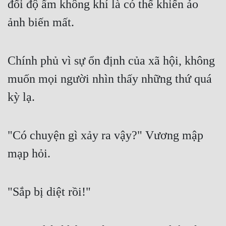
đổi độ ẩm không khí là có thể khiến ảo 
Tu Chân
ảnh biến mất.
Tu Tiên
Tội Phạm
Chính phủ vì sự ổn định của xã hội, không 
Vô Địch
muốn mọi người nhìn thấy những thứ quá 
Võ Hiệp
kỳ lạ.
Võng Du
Xuyên Không
"Có chuyện gì xảy ra vậy?" Vương mập 
mạp hỏi.
Xuyên Nhanh
Xuyên Sách
"Sắp bị diệt rồi!"
Xuyên Thư
Điền Văn