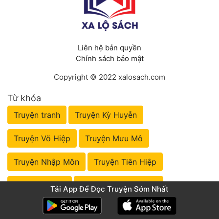
Liên hệ bản quyền
Chính sách bảo mật
Copyright © 2022 xalosach.com
Từ khóa
Truyện tranh
Truyện Kỳ Huyễn
Truyện Võ Hiệp
Truyện Mưu Mô
Truyện Nhập Môn
Truyện Tiên Hiệp
Truyện Đô Thị
Truyện Huyền Huyễn
Tải App Để Đọc Truyện Sớm Nhất
Truyện Lịch Sử
Truyện Đồng Nhân