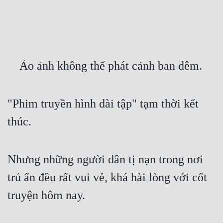
Free
Hậu Cung
Truyện Convert
    Ảo ảnh không thể phát cảnh ban đêm.
Truyện Dịch
Truyện Nhập Môn
"Phim truyền hình dài tập" tạm thời kết 
Truyện ngắn
thúc.
Xa Lộ Dịch
Nhưng những người dân tị nạn trong nơi 
Cung Đấu
trú ẩn đều rất vui vẻ, khá hài lòng với cốt 
Cạnh Kỹ
truyện hôm nay.
Cổ Tiên Hiệp