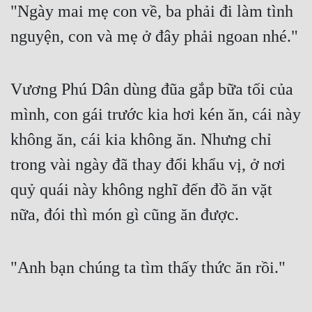
"Ngày mai mẹ con về, ba phải đi làm tình 
Mưu Mô
nguyện, con và mẹ ở đây phải ngoan nhé."
Mạt Thế
Mỹ Thực
Vương Phú Dân dùng đũa gắp bữa tối của 
Ngôn Tình
mình, con gái trước kia hơi kén ăn, cái này 
không ăn, cái kia không ăn. Nhưng chỉ 
Ngược
trong vài ngày đã thay đổi khẩu vị, ở nơi 
Nữ Cường
quỷ quái này không nghĩ đến đồ ăn vặt 
Nữ Phụ
nữa, đói thì món gì cũng ăn được.
Phong Thủy - Tâm Linh
Phương Tây
"Anh bạn chúng ta tìm thấy thức ăn rồi."
Phản Phái
Quan Trường