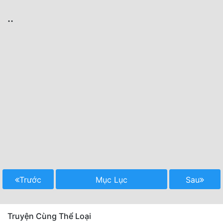
..
Trước
Mục Lục
Sau
Truyện Cùng Thể Loại