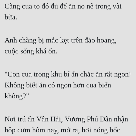
Cổ Đại
Càng cua to đó đủ để ăn no nê trong vài 
bữa.
Du Hí
Dã Sử
Anh chàng bị mắc kẹt trên đảo hoang, 
Dị Giới
cuộc sống khá ổn.
Dị Năng
Gia Đấu
"Con cua trong khu bí ẩn chắc ăn rất ngon! 
Góc Nhìn Nam
Không biết ăn có ngon hơn cua biển 
Góc Nhìn Nữ
không?"
Huyền Huyễn
Huyền Nghi
Nơi trú ẩn Vân Hải, Vương Phú Dân nhận 
Huyền Ảo
hộp cơm hôm nay, mở ra, hơi nóng bốc 