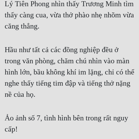
Lý Tiên Phong nhìn thấy Trương Minh tìm 
Đẹp
thấy càng cua, vừa thở phào nhẹ nhõm vừa 
Đẹp Hiệp
căng thẳng.
Tính Cách Nhân Vật :
Hầu như tất cả các đồng nghiệp đều ở 
Cơ Trí
trong văn phòng, chăm chú nhìn vào màn 
Sát Phạt Quyết Đoán
hình lớn, bầu không khí im lặng, chỉ có thể 
Vô Sỉ
nghe thấy tiếng tim đập và tiếng thở nặng 
Điềm Đạm
nề của họ.
Ảo ảnh số 7, tình hình bên trong rất nguy 
cấp!