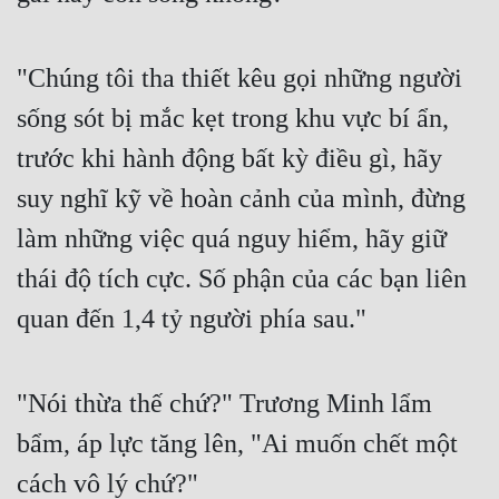
Đô Thị
Đông Phương
"Chúng tôi tha thiết kêu gọi những người 
Đông Phương Huyền Huyễn
sống sót bị mắc kẹt trong khu vực bí ẩn, 
Đồng Nhân
trước khi hành động bất kỳ điều gì, hãy 
suy nghĩ kỹ về hoàn cảnh của mình, đừng 
Cẩu Đạo Trường Sinh
làm những việc quá nguy hiểm, hãy giữ 
thái độ tích cực. Số phận của các bạn liên 
Ngự Thú
quan đến 1,4 tỷ người phía sau."
Truyện Nam
Truyện Nữ
"Nói thừa thế chứ?" Trương Minh lẩm 
Vô Địch Lưu
bẩm, áp lực tăng lên, "Ai muốn chết một 
Xây Dựng Thế Lực
cách vô lý chứ?"
Đam Mỹ