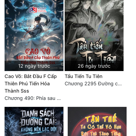
12 ngày trước
26 ngày trước
Cao Võ: Bắt Đầu F Cấp
Tẩu Tiến Tu Tiên
Thiên Phú Tiến Hóa
Chương 2295 Đường còn rất dài đâu 【 đại kết cục 】
Thành Sss
Chương 490: Phía sau màn hắc thủ!