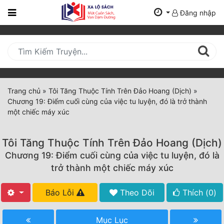
Đăng nhập
Trang
Chủ
Mới
Cập
Nhật
Trang chủ
»
Tôi Tăng Thuộc Tính Trên Đảo Hoang (Dịch)
»
(current)
Chương 19: Điểm cuối cùng của việc tu luyện, đó là trở thành
BXH
một chiếc máy xúc
Thể Loại
Tôi Tăng Thuộc Tính Trên Đảo Hoang (Dịch)
Chương 19: Điểm cuối cùng của việc tu luyện, đó là
Tất Cả
trở thành một chiếc máy xúc
Truyện Mới Ra
Báo Lỗi
Theo Dõi
Thích (
0
)
Hoàn Thành
Mục Lục