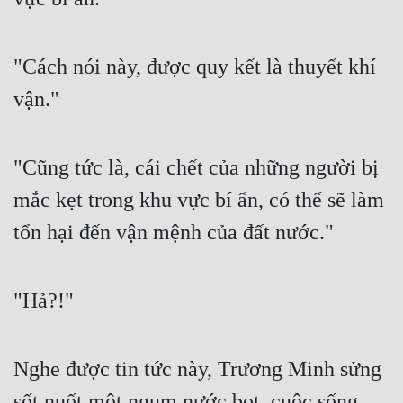
Quân Sự
"Cách nói này, được quy kết là thuyết khí 
Sảng Văn
vận."
Sắc
Sủng
"Cũng tức là, cái chết của những người bị 
Thanh Xuân
mắc kẹt trong khu vực bí ẩn, có thể sẽ làm 
Tiên Hiệp
tổn hại đến vận mệnh của đất nước."
Tiểu Thuyết
Trinh Thám
"Hả?!"
Triều Đấu
Trùng Sinh
Nghe được tin tức này, Trương Minh sửng 
Trọng Sinh
sốt nuốt một ngụm nước bọt, cuộc sống 