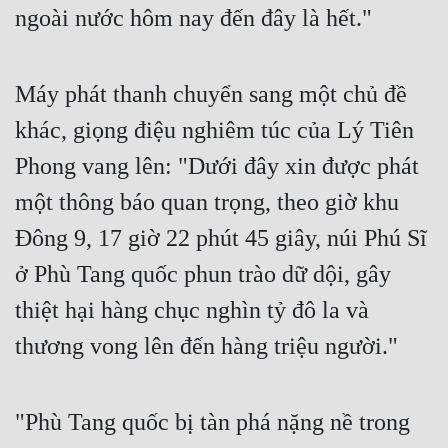
Hài Hước
ngoài nước hôm nay đến đây là hết."
Hệ Thống
Học Đường
Máy phát thanh chuyển sang một chủ đề 
khác, giọng điệu nghiêm túc của Lý Tiên 
Khoa Huyễn
Phong vang lên: "Dưới đây xin được phát 
Khoa Huyễn Không Gian
một thông báo quan trọng, theo giờ khu 
Kinh Dị
Đông 9, 17 giờ 22 phút 45 giây, núi Phú Sĩ 
Kiếm Hiệp
ở Phù Tang quốc phun trào dữ dội, gây 
Kỳ Huyễn
thiệt hại hàng chục nghìn tỷ đô la và 
Kỳ Ảo
thương vong lên đến hàng triệu người."
Linh Dị
Làm Giàu
"Phù Tang quốc bị tàn phá nặng nề trong 
Lịch Sử