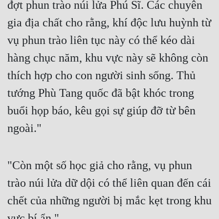
đợt phun trào núi lửa Phú Sĩ. Các chuyên 
Mưu Mô
gia địa chất cho rằng, khí độc lưu huỳnh từ 
vụ phun trào liên tục này có thể kéo dài 
Mạt Thế
hàng chục năm, khu vực này sẽ không còn 
Mỹ Thực
thích hợp cho con người sinh sống. Thủ 
Ngôn Tình
tướng Phù Tang quốc đã bật khóc trong 
Ngược
buổi họp báo, kêu gọi sự giúp đỡ từ bên 
Nữ Cường
ngoài."
Nữ Phụ
Phong Thủy - Tâm Linh
"Còn một số học giả cho rằng, vụ phun 
Phương Tây
trào núi lửa dữ dội có thể liên quan đến cái 
Phản Phái
chết của những người bị mắc kẹt trong khu 
Quan Trường
vực bí ẩn."