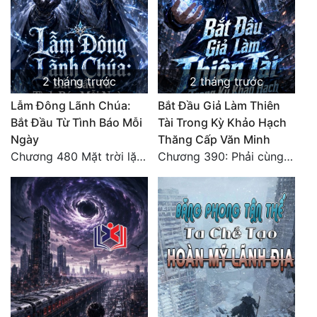
2 tháng trước
2 tháng trước
Lẫm Đông Lãnh Chúa:
Bắt Đầu Giả Làm Thiên
Bắt Đầu Từ Tình Báo Mỗi
Tài Trong Kỳ Khảo Hạch
Ngày
Thăng Cấp Văn Minh
Chương 480 Mặt trời lặn núi (Đại kết cục)
Chương 390: Phải cùng nhau gánh