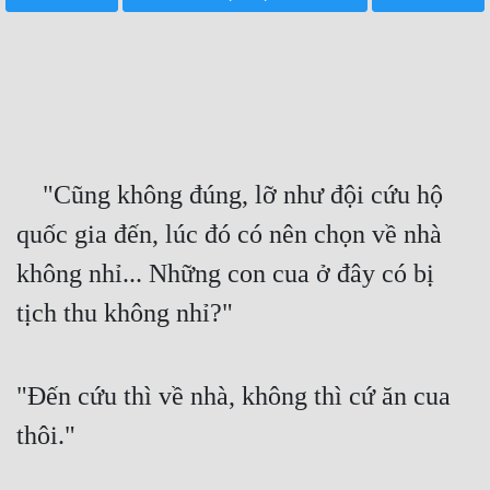
Free
Hậu Cung
Truyện Convert
Truyện Dịch
    "Cũng không đúng, lỡ như đội cứu hộ 
Truyện Nhập Môn
quốc gia đến, lúc đó có nên chọn về nhà 
Truyện ngắn
không nhỉ... Những con cua ở đây có bị 
Xa Lộ Dịch
tịch thu không nhỉ?"
Cung Đấu
"Đến cứu thì về nhà, không thì cứ ăn cua 
Cạnh Kỹ
thôi."
Cổ Tiên Hiệp