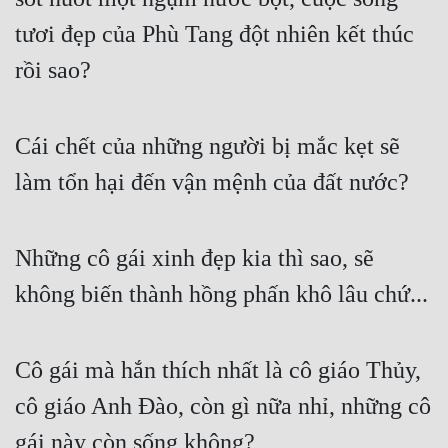
Tu Chân
tươi đẹp của Phù Tang đột nhiên kết thúc 
Tu Tiên
rồi sao?
Tội Phạm
Cái chết của những người bị mắc kẹt sẽ 
Vô Địch
làm tổn hại đến vận mệnh của đất nước?
Võ Hiệp
Võng Du
Những cô gái xinh đẹp kia thì sao, sẽ 
Xuyên Không
không biến thành hồng phấn khô lâu chứ...
Xuyên Nhanh
Xuyên Sách
Cô gái mà hắn thích nhất là cô giáo Thủy, 
Xuyên Thư
cô giáo Anh Đào, còn gì nữa nhỉ, những cô 
Điền Văn
gái này còn sống không?