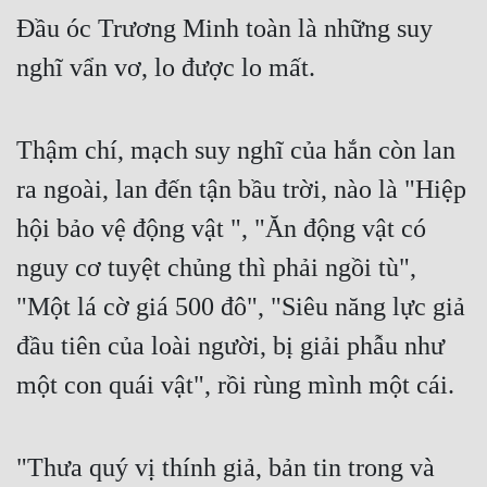
Cổ Đại
Đầu óc Trương Minh toàn là những suy 
Du Hí
nghĩ vẩn vơ, lo được lo mất.
Dã Sử
Thậm chí, mạch suy nghĩ của hắn còn lan 
Dị Giới
ra ngoài, lan đến tận bầu trời, nào là "Hiệp 
Dị Năng
hội bảo vệ động vật ", "Ăn động vật có 
Gia Đấu
nguy cơ tuyệt chủng thì phải ngồi tù", 
Góc Nhìn Nam
"Một lá cờ giá 500 đô", "Siêu năng lực giả 
Góc Nhìn Nữ
đầu tiên của loài người, bị giải phẫu như 
Huyền Huyễn
một con quái vật", rồi rùng mình một cái.
Huyền Nghi
Huyền Ảo
"Thưa quý vị thính giả, bản tin trong và 