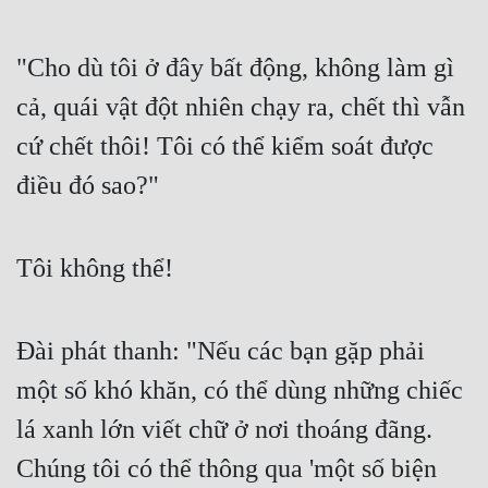
Đẹp
"Cho dù tôi ở đây bất động, không làm gì 
Đẹp Hiệp
cả, quái vật đột nhiên chạy ra, chết thì vẫn 
cứ chết thôi! Tôi có thể kiểm soát được 
Tính Cách Nhân Vật :
điều đó sao?"
Cơ Trí
Sát Phạt Quyết Đoán
Tôi không thể!
Vô Sỉ
Điềm Đạm
Đài phát thanh: "Nếu các bạn gặp phải 
một số khó khăn, có thể dùng những chiếc 
lá xanh lớn viết chữ ở nơi thoáng đãng. 
Chúng tôi có thể thông qua 'một số biện 