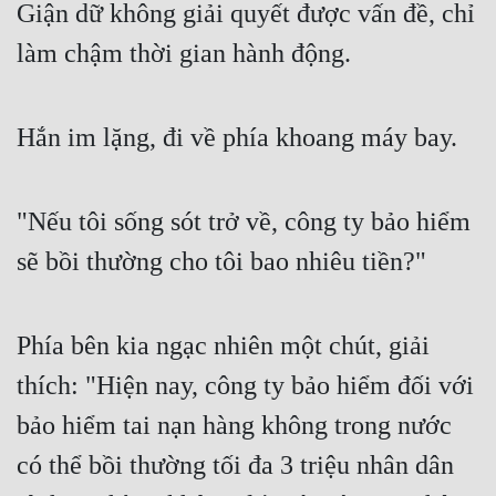
Giận dữ không giải quyết được vấn đề, chỉ 
Quân Sự
làm chậm thời gian hành động.
Sảng Văn
Sắc
Hắn im lặng, đi về phía khoang máy bay.
Sủng
Thanh Xuân
"Nếu tôi sống sót trở về, công ty bảo hiểm 
Tiên Hiệp
sẽ bồi thường cho tôi bao nhiêu tiền?"
Tiểu Thuyết
Phía bên kia ngạc nhiên một chút, giải 
Trinh Thám
thích: "Hiện nay, công ty bảo hiểm đối với 
Triều Đấu
bảo hiểm tai nạn hàng không trong nước 
Trùng Sinh
có thể bồi thường tối đa 3 triệu nhân dân 
Trọng Sinh