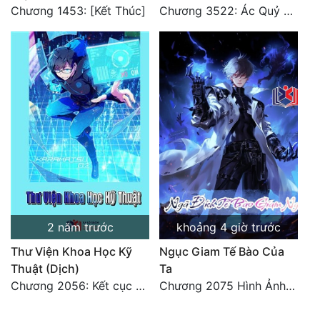
Chương 1453: [Kết Thúc]
Chương 3522: Ác Quỷ Và Yêu Nghiệt
2 năm trước
khoảng 4 giờ trước
Thư Viện Khoa Học Kỹ
Ngục Giam Tế Bào Của
Thuật (Dịch)
Ta
Chương 2056: Kết cục + Lời tác giả
Chương 2075 Hình Ảnh Màu Xám