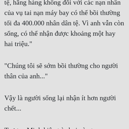
tệ, hãng hàng không đối với các nạn nhân 
Tu Chân
của vụ tai nạn máy bay có thể bồi thường 
Tu Tiên
tối đa 400.000 nhân dân tệ. Vì anh vẫn còn 
Tội Phạm
sống, có thể nhận được khoảng một hay 
Vô Địch
hai triệu."
Võ Hiệp
Võng Du
"Chúng tôi sẽ sớm bồi thường cho người 
thân của anh..."
Xuyên Không
Xuyên Nhanh
Vậy là người sống lại nhận ít hơn người 
Xuyên Sách
chết...
Xuyên Thư
Điền Văn