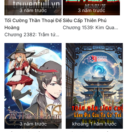
3 năm trước
3 năm trước
Tối Cường Thần Thoại Đế
Siêu Cấp Thiên Phú
Hoàng
Chương 1539: Kim Quang Kiếm Tôn
Chương 2382: Trẫm tức hết thảy (*Đại Kết Cục) (2)
3 năm trước
khoảng 1 năm trước