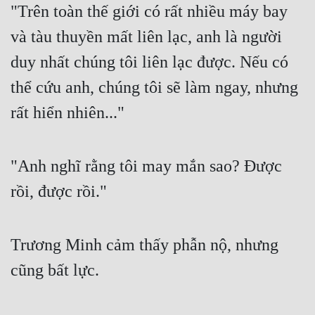
"Trên toàn thế giới có rất nhiều máy bay 
Mưu Mô
và tàu thuyền mất liên lạc, anh là người 
Mạt Thế
duy nhất chúng tôi liên lạc được. Nếu có 
Mỹ Thực
thể cứu anh, chúng tôi sẽ làm ngay, nhưng 
rất hiển nhiên..."
Ngôn Tình
Ngược
"Anh nghĩ rằng tôi may mắn sao? Được 
Nữ Cường
rồi, được rồi."
Nữ Phụ
Phong Thủy - Tâm Linh
Trương Minh cảm thấy phẫn nộ, nhưng 
Phương Tây
cũng bất lực.
Phản Phái
Quan Trường