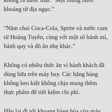
không ra nước mắt: "Một thùng nước 
khoáng từ địa ngục."
Đẹp
Đẹp Hiệp
"Năm chai Coca-Cola, Sprite và nước cam 
Tính Cách Nhân Vật :
từ Hoàng Tuyền, cùng với một số bánh mì, 
Cơ Trí
bánh quy và đồ ăn nhẹ khác."
Sát Phạt Quyết Đoán
Vô Sỉ
Không có nhiều thức ăn vì hành khách đã 
dùng bữa trên máy bay. Các hãng hàng 
Điềm Đạm
không keo kiệt không chịu mang thêm 
thực phẩm để tiết kiệm chi phí.
Hắn lại đi tới khoang hàng hóa của máy 