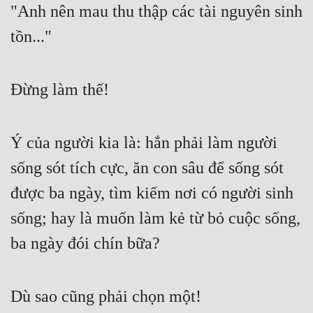
"Anh nên mau thu thập các tài nguyên sinh 
Cổ Đại
tồn..."
Du Hí
Dã Sử
Đừng làm thế!
Dị Giới
Dị Năng
Ý của người kia là: hắn phải làm người 
Gia Đấu
sống sót tích cực, ăn con sâu để sống sót 
Góc Nhìn Nam
được ba ngày, tìm kiếm nơi có người sinh 
Góc Nhìn Nữ
sống; hay là muốn làm kẻ từ bỏ cuộc sống, 
Huyền Huyễn
ba ngày đói chín bữa?
Huyền Nghi
Huyền Ảo
Dù sao cũng phải chọn một!