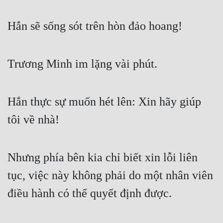
Hài Hước
Hệ Thống
Hắn sẽ sống sót trên hòn đảo hoang!
Học Đường
Trương Minh im lặng vài phút.
Khoa Huyễn
Khoa Huyễn Không Gian
Hắn thực sự muốn hét lên: Xin hãy giúp 
Kinh Dị
tôi về nhà!
Kiếm Hiệp
Kỳ Huyễn
Nhưng phía bên kia chỉ biết xin lỗi liên 
Kỳ Ảo
tục, việc này không phải do một nhân viên 
Linh Dị
điều hành có thể quyết định được.
Làm Giàu
Lịch Sử