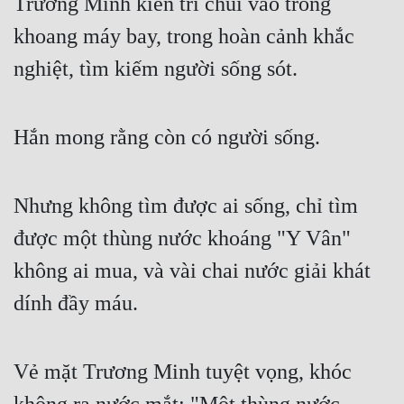
Trương Minh kiên trì chui vào trong 
Đô Thị
khoang máy bay, trong hoàn cảnh khắc 
Đông Phương
nghiệt, tìm kiếm người sống sót.
Đông Phương Huyền Huyễn
Đồng Nhân
Hắn mong rằng còn có người sống.
Cẩu Đạo Trường Sinh
Nhưng không tìm được ai sống, chỉ tìm 
Ngự Thú
được một thùng nước khoáng "Y Vân" 
Truyện Nam
không ai mua, và vài chai nước giải khát 
Truyện Nữ
dính đầy máu.
Vô Địch Lưu
Xây Dựng Thế Lực
Vẻ mặt Trương Minh tuyệt vọng, khóc 
Đam Mỹ