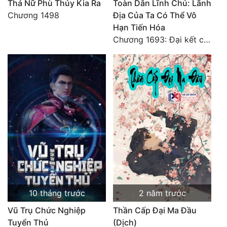
Thả Nữ Phù Thủy Kia Ra
Toàn Dân Lĩnh Chủ: Lãnh
Chương 1498
Địa Của Ta Có Thể Vô
Hạn Tiến Hóa
Chương 1693: Đại kết cục
10 tháng trước
2 năm trước
Vũ Trụ Chức Nghiệp
Thần Cấp Đại Ma Đầu
Tuyển Thủ
(Dịch)