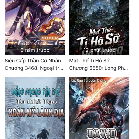
3 năm trước
12 phút trước
Siêu Cấp Thần Cơ Nhân
Mạt Thế Ti Hộ Sở
Chương 3468. Ngoại truyện 2: Vũ trụ của ta ở đó (2)
Chương 6550: Long Phượng Thần Trận