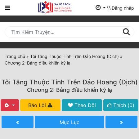
Đăng nhập
Trang
Chủ
Mới
Cập
Nhật
Trang chủ
»
Tôi Tăng Thuộc Tính Trên Đảo Hoang (Dịch)
»
(current)
Chương 2: Bảng điều khiển kỳ lạ
BXH
Thể Loại
Tôi Tăng Thuộc Tính Trên Đảo Hoang (Dịch)
Chương 2: Bảng điều khiển kỳ lạ
Tất Cả
Báo Lỗi
Theo Dõi
Thích (
0
)
Truyện Mới Ra
Mục Lục
Hoàn Thành