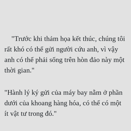
Free
Hậu Cung
Truyện Convert
    "Trước khi thảm họa kết thúc, chúng tôi 
Truyện Dịch
rất khó có thể gửi người cứu anh, vì vậy 
Truyện Nhập Môn
anh có thể phải sống trên hòn đảo này một 
Truyện ngắn
thời gian."
Xa Lộ Dịch
"Hành lý ký gửi của máy bay nằm ở phần 
Cung Đấu
dưới của khoang hàng hóa, có thể có một 
Cạnh Kỹ
ít vật tư trong đó."
Cổ Tiên Hiệp