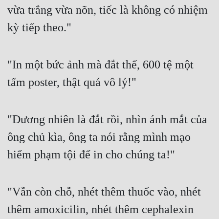
vừa trắng vừa nõn, tiếc là không có nhiệm 
Đẹp
kỳ tiếp theo."
Đẹp Hiệp
"In một bức ảnh mà đắt thế, 600 tệ một 
Tính Cách Nhân Vật :
tấm poster, thật quá vô lý!"
Cơ Trí
Sát Phạt Quyết Đoán
"Đương nhiên là đắt rồi, nhìn ánh mắt của 
Vô Sỉ
ông chủ kìa, ông ta nói rằng mình mạo 
Điềm Đạm
hiểm phạm tội để in cho chúng ta!"
"Vẫn còn chỗ, nhét thêm thuốc vào, nhét 
thêm amoxicilin, nhét thêm cephalexin 