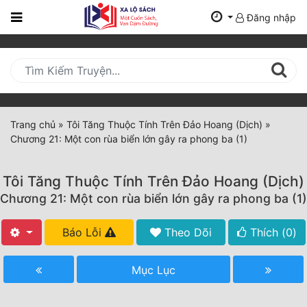
Đăng nhập
Trang
Chủ
Mới
Cập
Nhật
Trang chủ
»
Tôi Tăng Thuộc Tính Trên Đảo Hoang (Dịch)
»
(current)
Chương 21: Một con rùa biển lớn gây ra phong ba (1)
BXH
Thể Loại
Tôi Tăng Thuộc Tính Trên Đảo Hoang (Dịch)
Chương 21: Một con rùa biển lớn gây ra phong ba (1)
Tất Cả
Báo Lỗi
Theo Dõi
Thích (
0
)
Truyện Mới Ra
Mục Lục
Hoàn Thành