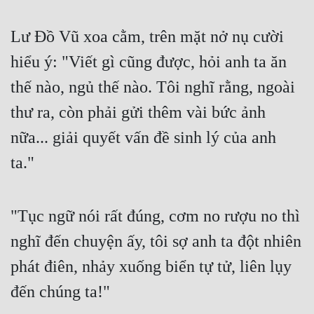
Hài Hước
Hệ Thống
Lư Đồ Vũ xoa cằm, trên mặt nở nụ cười 
hiểu ý: "Viết gì cũng được, hỏi anh ta ăn 
Học Đường
thế nào, ngủ thế nào. Tôi nghĩ rằng, ngoài 
Khoa Huyễn
thư ra, còn phải gửi thêm vài bức ảnh 
Khoa Huyễn Không Gian
nữa... giải quyết vấn đề sinh lý của anh 
Kinh Dị
ta."
Kiếm Hiệp
Kỳ Huyễn
"Tục ngữ nói rất đúng, cơm no rượu no thì 
Kỳ Ảo
nghĩ đến chuyện ấy, tôi sợ anh ta đột nhiên 
Linh Dị
phát điên, nhảy xuống biển tự tử, liên lụy 
Làm Giàu
đến chúng ta!"
Lịch Sử