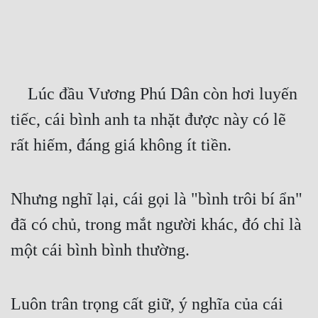
Free
Hậu Cung
Truyện Convert
    Lúc đầu Vương Phú Dân còn hơi luyến 
Truyện Dịch
tiếc, cái bình anh ta nhặt được này có lẽ 
Truyện Nhập Môn
rất hiếm, đáng giá không ít tiền.
Truyện ngắn
Xa Lộ Dịch
Nhưng nghĩ lại, cái gọi là "bình trôi bí ẩn" 
đã có chủ, trong mắt người khác, đó chỉ là 
Cung Đấu
một cái bình bình thường.
Cạnh Kỹ
Cổ Tiên Hiệp
Luôn trân trọng cất giữ, ý nghĩa của cái 