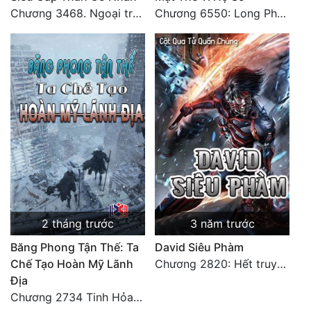
Chương 3468. Ngoại truyện 2: Vũ trụ của ta ở đó (2)
Chương 6550: Long Phượng Thần Trận
2 tháng trước
3 năm trước
Băng Phong Tận Thế: Ta
David Siêu Phàm
Chế Tạo Hoàn Mỹ Lãnh
Chương 2820: Hết truyện (3)
Địa
Chương 2734 Tinh Hỏa (Đại kết cục) (2)