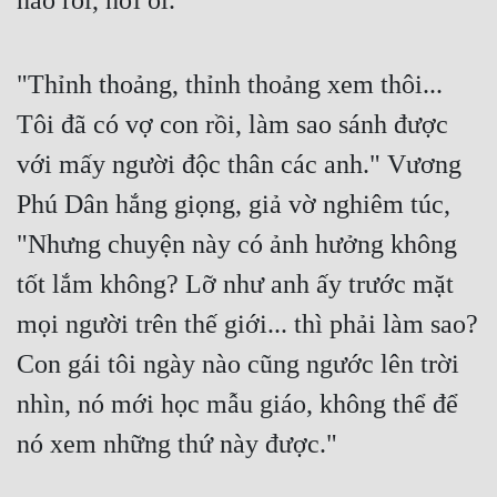
nào rồi, hỡi ôi."
Quân Sự
Sảng Văn
"Thỉnh thoảng, thỉnh thoảng xem thôi... 
Tôi đã có vợ con rồi, làm sao sánh được 
Sắc
với mấy người độc thân các anh." Vương 
Sủng
Phú Dân hắng giọng, giả vờ nghiêm túc, 
Thanh Xuân
"Nhưng chuyện này có ảnh hưởng không 
Tiên Hiệp
tốt lắm không? Lỡ như anh ấy trước mặt 
Tiểu Thuyết
mọi người trên thế giới... thì phải làm sao? 
Trinh Thám
Con gái tôi ngày nào cũng ngước lên trời 
Triều Đấu
nhìn, nó mới học mẫu giáo, không thể để 
Trùng Sinh
nó xem những thứ này được."
Trọng Sinh