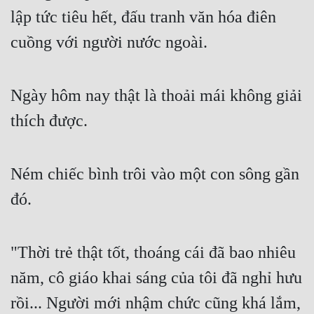
Đô Thị
lập tức tiêu hết, đấu tranh văn hóa điên 
Đông Phương
cuồng với người nước ngoài.
Đông Phương Huyền Huyễn
Ngày hôm nay thật là thoải mái không giải 
Đồng Nhân
thích được.
Cẩu Đạo Trường Sinh
Ném chiếc bình trôi vào một con sông gần 
Ngự Thú
đó.
Truyện Nam
Truyện Nữ
"Thời trẻ thật tốt, thoáng cái đã bao nhiêu 
Vô Địch Lưu
năm, cô giáo khai sáng của tôi đã nghỉ hưu 
Xây Dựng Thế Lực
rồi... Người mới nhậm chức cũng khá lắm, 
Đam Mỹ