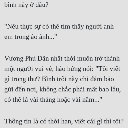
bình này ở đâu?
Cổ Đại
Du Hí
"Nếu thực sự có thể tìm thấy người anh 
Dã Sử
em trong ảo ảnh..."
Dị Giới
Dị Năng
Vương Phú Dân nhất thời muốn trở thành 
Gia Đấu
một người vui vẻ, hào hứng nói: "Tôi viết 
Góc Nhìn Nam
gì trong thư? Bình trôi này chỉ đảm bảo 
Góc Nhìn Nữ
gửi đến nơi, không chắc phải mất bao lâu, 
Huyền Huyễn
có thể là vài tháng hoặc vài năm..."
Huyền Nghi
Huyền Ảo
Thông tin là có thời hạn, viết cái gì thì tốt?