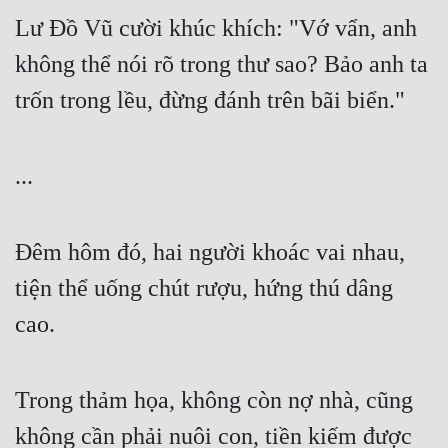
Tu Chân
Lư Đồ Vũ cười khúc khích: "Vớ vẩn, anh 
không thể nói rõ trong thư sao? Bảo anh ta 
Tu Tiên
trốn trong lều, đừng đánh trên bãi biển."
Tội Phạm
Vô Địch
...
Võ Hiệp
Võng Du
Đêm hôm đó, hai người khoác vai nhau, 
Xuyên Không
tiện thể uống chút rượu, hứng thú dâng 
Xuyên Nhanh
cao.
Xuyên Sách
Xuyên Thư
Trong thảm họa, không còn nợ nhà, cũng 
Điền Văn
không cần phải nuôi con, tiền kiếm được 