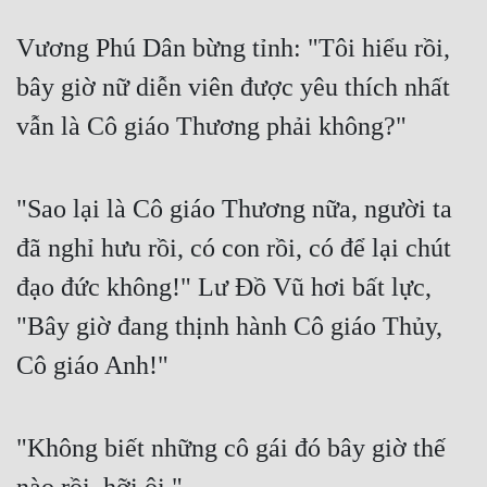
Mưu Mô
Vương Phú Dân bừng tỉnh: "Tôi hiểu rồi, 
bây giờ nữ diễn viên được yêu thích nhất 
Mạt Thế
vẫn là Cô giáo Thương phải không?"
Mỹ Thực
Ngôn Tình
"Sao lại là Cô giáo Thương nữa, người ta 
Ngược
đã nghỉ hưu rồi, có con rồi, có để lại chút 
Nữ Cường
đạo đức không!" Lư Đồ Vũ hơi bất lực, 
Nữ Phụ
"Bây giờ đang thịnh hành Cô giáo Thủy, 
Phong Thủy - Tâm Linh
Cô giáo Anh!"
Phương Tây
Phản Phái
"Không biết những cô gái đó bây giờ thế 
Quan Trường