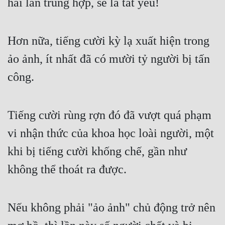
hai lần trùng hợp, sẽ là tất yếu!
Cổ Đại
Du Hí
Hơn nữa, tiếng cười kỳ lạ xuất hiện trong 
Dã Sử
ảo ảnh, ít nhất đã có mười tỷ người bị tấn 
Dị Giới
công.
Dị Năng
Gia Đấu
Tiếng cười rùng rợn đó đã vượt quá phạm 
Góc Nhìn Nam
vi nhận thức của khoa học loài người, một 
Góc Nhìn Nữ
khi bị tiếng cười khống chế, gần như 
không thể thoát ra được.
Huyền Huyễn
Huyền Nghi
Nếu không phải "ảo ảnh" chủ động trở nên 
Huyền Ảo