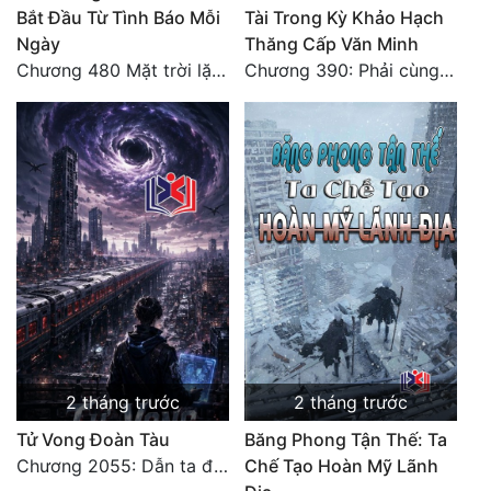
Bắt Đầu Từ Tình Báo Mỗi
Tài Trong Kỳ Khảo Hạch
Ngày
Thăng Cấp Văn Minh
Chương 480 Mặt trời lặn núi (Đại kết cục)
Chương 390: Phải cùng nhau gánh
2 tháng trước
2 tháng trước
Tử Vong Đoàn Tàu
Băng Phong Tận Thế: Ta
Chương 2055: Dẫn ta đi đại kết cục
Chế Tạo Hoàn Mỹ Lãnh