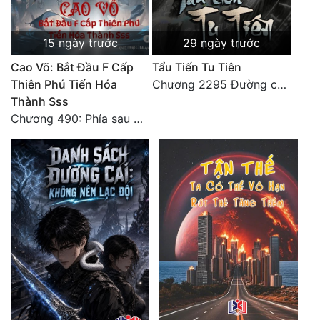
15 ngày trước
29 ngày trước
Cao Võ: Bắt Đầu F Cấp
Tẩu Tiến Tu Tiên
Thiên Phú Tiến Hóa
Chương 2295 Đường còn rất dài đâu 【 đại kết cục 】
Thành Sss
Chương 490: Phía sau màn hắc thủ!