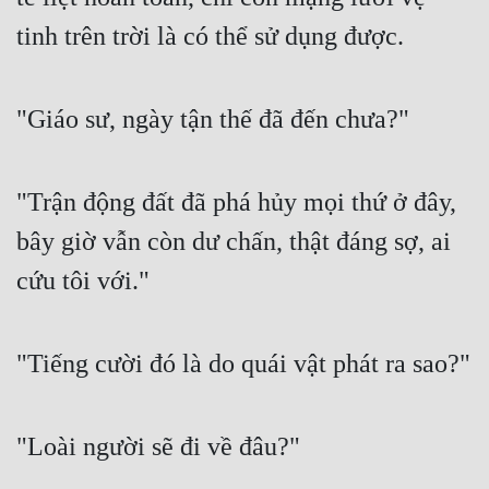
tinh trên trời là có thể sử dụng được.
Mưu Mô
Mạt Thế
"Giáo sư, ngày tận thế đã đến chưa?"
Mỹ Thực
Ngôn Tình
"Trận động đất đã phá hủy mọi thứ ở đây, 
Ngược
bây giờ vẫn còn dư chấn, thật đáng sợ, ai 
Nữ Cường
cứu tôi với."
Nữ Phụ
Phong Thủy - Tâm Linh
"Tiếng cười đó là do quái vật phát ra sao?"
Phương Tây
Phản Phái
"Loài người sẽ đi về đâu?"
Quan Trường