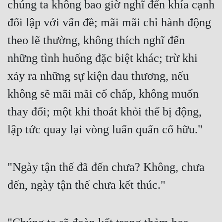
chúng ta không bao giờ nghĩ đến khía cạnh 
Đẹp
đối lập với vấn đề; mãi mãi chỉ hành động 
theo lẽ thường, không thích nghĩ đến 
Đẹp Hiệp
những tình huống đặc biệt khác; trừ khi 
Tính Cách Nhân Vật :
xảy ra những sự kiện đau thương, nếu 
Cơ Trí
không sẽ mãi mãi cố chấp, không muốn 
Sát Phạt Quyết Đoán
thay đổi; một khi thoát khỏi thế bị động, 
Vô Sỉ
lập tức quay lại vòng luẩn quẩn cố hữu."
Điềm Đạm
"Ngày tận thế đã đến chưa? Không, chưa 
đến, ngày tận thế chưa kết thúc."