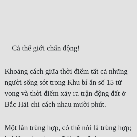
Free
Hậu Cung
Truyện Convert
Truyện Dịch
    Cả thế giới chấn động!
Truyện Nhập Môn
Khoảng cách giữa thời điểm tất cả những 
Truyện ngắn
người sống sót trong Khu bí ẩn số 15 tử 
Xa Lộ Dịch
vong và thời điểm xảy ra trận động đất ở 
Bắc Hải chỉ cách nhau mười phút.
Cung Đấu
Cạnh Kỹ
Một lần trùng hợp, có thể nói là trùng hợp; 
Cổ Tiên Hiệp