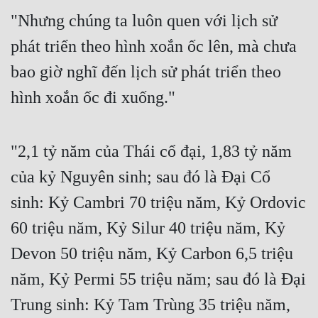
Tu Chân
"Nhưng chúng ta luôn quen với lịch sử 
phát triển theo hình xoắn ốc lên, mà chưa 
Tu Tiên
bao giờ nghĩ đến lịch sử phát triển theo 
Tội Phạm
hình xoắn ốc đi xuống."
Vô Địch
Võ Hiệp
"2,1 tỷ năm của Thái cổ đại, 1,83 tỷ năm 
Võng Du
của kỷ Nguyên sinh; sau đó là Đại Cổ 
Xuyên Không
sinh: Kỷ Cambri 70 triệu năm, Kỷ Ordovic 
Xuyên Nhanh
60 triệu năm, Kỷ Silur 40 triệu năm, Kỷ 
Xuyên Sách
Devon 50 triệu năm, Kỷ Carbon 6,5 triệu 
Xuyên Thư
năm, Kỷ Permi 55 triệu năm; sau đó là Đại 
Điền Văn
Trung sinh: Kỷ Tam Trùng 35 triệu năm, 