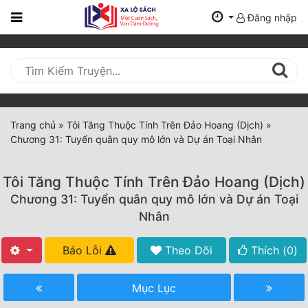
Đăng nhập
Trang
Chủ
Mới
Cập
Nhật
Trang chủ
»
Tôi Tăng Thuộc Tính Trên Đảo Hoang (Dịch)
»
(current)
Chương 31: Tuyển quân quy mô lớn và Dự án Toại Nhân
BXH
Thể Loại
Tôi Tăng Thuộc Tính Trên Đảo Hoang (Dịch)
Chương 31: Tuyển quân quy mô lớn và Dự án Toại
Nhân
Tất Cả
Báo Lỗi
Theo Dõi
Thích (
0
)
Truyện Mới Ra
Hoàn Thành
Mục Lục