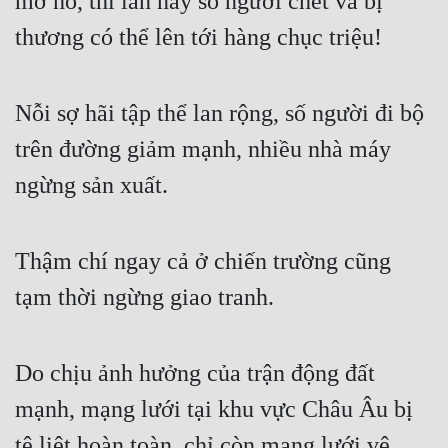
mơ hồ, thì lần này số người chết và bị 
Hài Hước
thương có thể lên tới hàng chục triệu!
Hệ Thống
Học Đường
Nỗi sợ hãi tập thể lan rộng, số người đi bộ 
Khoa Huyễn
trên đường giảm mạnh, nhiều nhà máy 
Khoa Huyễn Không Gian
ngừng sản xuất.
Kinh Dị
Kiếm Hiệp
Thậm chí ngay cả ở chiến trường cũng 
Kỳ Huyễn
tạm thời ngừng giao tranh.
Kỳ Ảo
Linh Dị
Do chịu ảnh hưởng của trận động đất 
mạnh, mạng lưới tại khu vực Châu Âu bị 
Làm Giàu
tê liệt hoàn toàn, chỉ còn mạng lưới vệ 
Lịch Sử