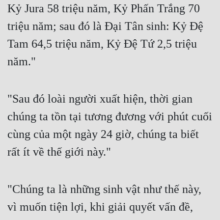
Kỷ Jura 58 triệu năm, Kỷ Phấn Trắng 70 
Đô Thị
triệu năm; sau đó là Đại Tân sinh: Kỷ Đệ 
Đông Phương
Tam 64,5 triệu năm, Kỷ Đệ Tứ 2,5 triệu 
Đông Phương Huyền Huyễn
năm."
Đồng Nhân
"Sau đó loài người xuất hiện, thời gian 
Cẩu Đạo Trường Sinh
chúng ta tồn tại tương đương với phút cuối 
Ngự Thú
cùng của một ngày 24 giờ, chúng ta biết 
Truyện Nam
rất ít về thế giới này."
Truyện Nữ
Vô Địch Lưu
"Chúng ta là những sinh vật như thế này, 
Xây Dựng Thế Lực
vì muốn tiện lợi, khi giải quyết vấn đề, 
Đam Mỹ