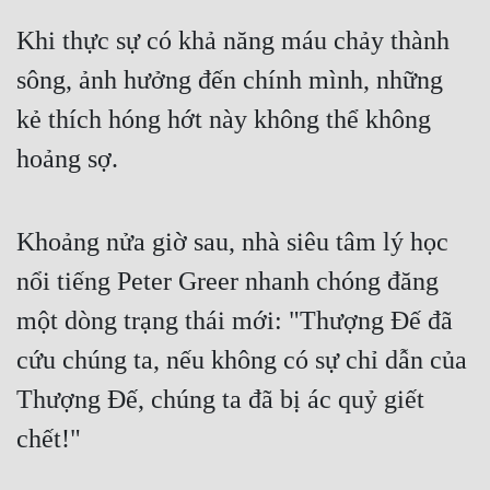
Quân Sự
Khi thực sự có khả năng máu chảy thành 
sông, ảnh hưởng đến chính mình, những 
Sảng Văn
kẻ thích hóng hớt này không thể không 
Sắc
hoảng sợ.
Sủng
Thanh Xuân
Khoảng nửa giờ sau, nhà siêu tâm lý học 
Tiên Hiệp
nổi tiếng Peter Greer nhanh chóng đăng 
Tiểu Thuyết
một dòng trạng thái mới: "Thượng Đế đã 
Trinh Thám
cứu chúng ta, nếu không có sự chỉ dẫn của 
Triều Đấu
Thượng Đế, chúng ta đã bị ác quỷ giết 
Trùng Sinh
chết!"
Trọng Sinh