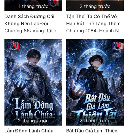
1 tháng trước
2 tháng trước
Danh Sách Đường Cái:
Tận Thế: Ta Có Thể Vô
Không Nên Lạc Đội
Hạn Rút Thẻ Tăng Thêm
Chương 86: Vùng đất không cửa
Chương 1084: Hoành Nhập Vi Quan
2 tháng trước
2 tháng trước
Lẫm Đông Lãnh Chúa:
Bắt Đầu Giả Làm Thiên