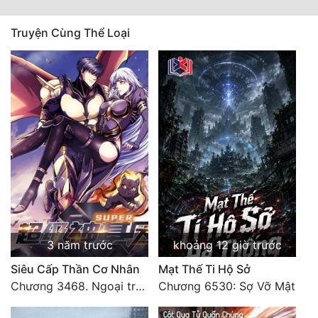
Truyện Cùng Thể Loại
3 năm trước
khoảng 12 giờ trước
Siêu Cấp Thần Cơ Nhân
Mạt Thế Ti Hộ Sở
Chương 3468. Ngoại truyện 2: Vũ trụ của ta ở đó (2)
Chương 6530: Sợ Vỡ Mật