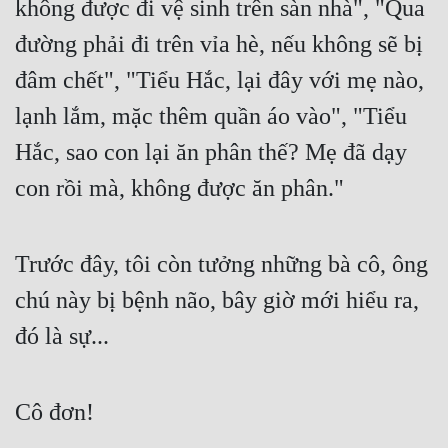
không được đi vệ sinh trên sàn nhà", "Qua 
Hài Hước
đường phải đi trên vỉa hè, nếu không sẽ bị 
Hệ Thống
đâm chết", "Tiểu Hắc, lại đây với mẹ nào, 
Học Đường
lạnh lắm, mặc thêm quần áo vào", "Tiểu 
Khoa Huyễn
Hắc, sao con lại ăn phân thế? Mẹ đã dạy 
Khoa Huyễn Không Gian
con rồi mà, không được ăn phân."
Kinh Dị
Kiếm Hiệp
Trước đây, tôi còn tưởng những bà cô, ông 
Kỳ Huyễn
chú này bị bệnh não, bây giờ mới hiểu ra, 
Kỳ Ảo
đó là sự...
Linh Dị
Làm Giàu
Cô đơn!
Lịch Sử