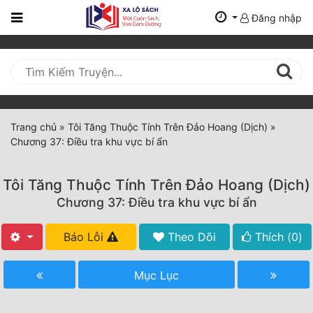
Đăng nhập
Trang
Chủ
Mới
Cập
Nhật
Trang chủ
»
Tôi Tăng Thuộc Tính Trên Đảo Hoang (Dịch)
»
(current)
Chương 37: Điều tra khu vực bí ẩn
BXH
Thể Loại
Tôi Tăng Thuộc Tính Trên Đảo Hoang (Dịch)
Chương 37: Điều tra khu vực bí ẩn
Tất Cả
Báo Lỗi
Theo Dõi
Thích (
0
)
Truyện Mới Ra
Mục Lục
Hoàn Thành