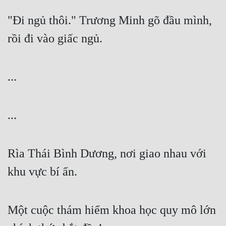
"Đi ngủ thôi." Trương Minh gõ đầu mình, 
Mưu Mô
rồi đi vào giấc ngủ.
Mạt Thế
Mỹ Thực
...
Ngôn Tình
Ngược
...
Nữ Cường
Nữ Phụ
Rìa Thái Bình Dương, nơi giao nhau với 
Phong Thủy - Tâm Linh
khu vực bí ẩn.
Phương Tây
Phản Phái
Một cuộc thám hiểm khoa học quy mô lớn 
Quan Trường