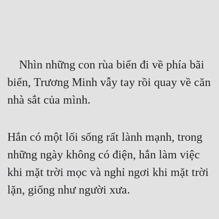
Free
Hậu Cung
Truyện Convert
    Nhìn những con rùa biển đi về phía bãi 
Truyện Dịch
biển, Trương Minh vẫy tay rồi quay về căn 
Truyện Nhập Môn
nhà sắt của mình.
Truyện ngắn
Xa Lộ Dịch
Hắn có một lối sống rất lành mạnh, trong 
những ngày không có điện, hắn làm việc 
Cung Đấu
khi mặt trời mọc và nghỉ ngơi khi mặt trời 
Cạnh Kỹ
lặn, giống như người xưa.
Cổ Tiên Hiệp