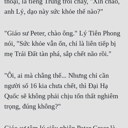
thoại, là tiếng Trung trôi chảy, "Xin chào, 
anh Lý, dạo này sức khỏe thế nào?"
"Giáo sư Peter, chào ông." Lý Tiên Phong 
nói, "Sức khỏe vẫn ổn, chỉ là liên tiếp bị 
mẹ Trái Đất tàn phá, sắp chết não rồi."
"Ôi, ai mà chẳng thế... Nhưng chỉ cần 
người số 16 kia chưa chết, thì Đại Hạ 
Quốc sẽ không phải chịu tổn thất nghiêm 
trọng, đúng không?"