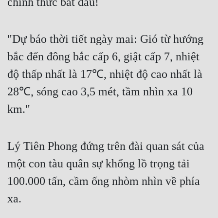
chính thức bắt đầu!
Quân Sự
Sảng Văn
"Dự báo thời tiết ngày mai: Gió từ hướng 
Sắc
bắc đến đông bắc cấp 6, giật cấp 7, nhiệt 
độ thấp nhất là 17℃, nhiệt độ cao nhất là 
Sủng
28℃, sóng cao 3,5 mét, tầm nhìn xa 10 
Thanh Xuân
km."
Tiên Hiệp
Tiểu Thuyết
Lý Tiên Phong đứng trên đài quan sát của 
Trinh Thám
một con tàu quân sự khổng lồ trọng tải 
Triều Đấu
100.000 tấn, cầm ống nhòm nhìn về phía 
Trùng Sinh
xa.
Trọng Sinh