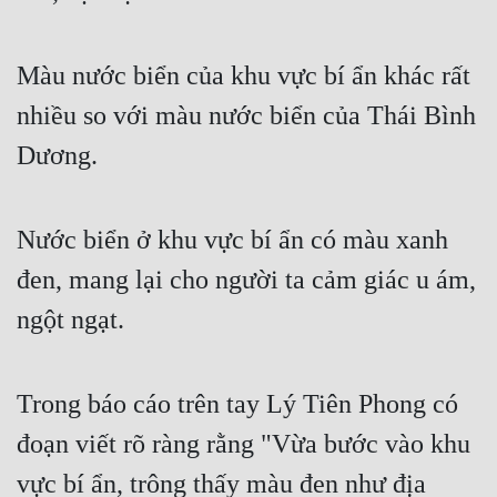
Đô Thị
Đông Phương
Màu nước biển của khu vực bí ẩn khác rất 
Đông Phương Huyền Huyễn
nhiều so với màu nước biển của Thái Bình 
Đồng Nhân
Dương.
Cẩu Đạo Trường Sinh
Nước biển ở khu vực bí ẩn có màu xanh 
Ngự Thú
đen, mang lại cho người ta cảm giác u ám, 
ngột ngạt.
Truyện Nam
Truyện Nữ
Trong báo cáo trên tay Lý Tiên Phong có 
Vô Địch Lưu
đoạn viết rõ ràng rằng "Vừa bước vào khu 
Xây Dựng Thế Lực
vực bí ẩn, trông thấy màu đen như địa 
Đam Mỹ