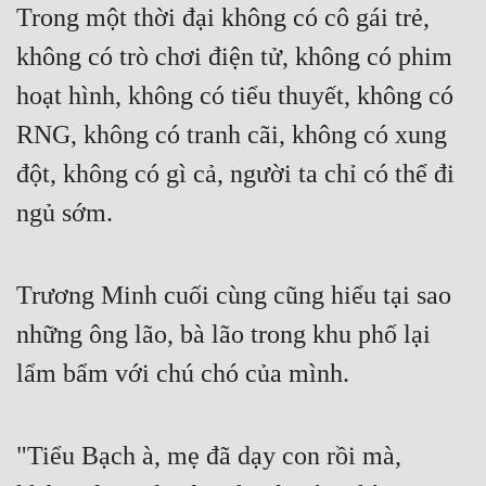
Trong một thời đại không có cô gái trẻ, 
Cổ Đại
không có trò chơi điện tử, không có phim 
Du Hí
hoạt hình, không có tiểu thuyết, không có 
Dã Sử
RNG, không có tranh cãi, không có xung 
Dị Giới
đột, không có gì cả, người ta chỉ có thể đi 
Dị Năng
ngủ sớm.
Gia Đấu
Góc Nhìn Nam
Trương Minh cuối cùng cũng hiểu tại sao 
Góc Nhìn Nữ
những ông lão, bà lão trong khu phố lại 
Huyền Huyễn
lẩm bẩm với chú chó của mình.
Huyền Nghi
Huyền Ảo
"Tiểu Bạch à, mẹ đã dạy con rồi mà, 