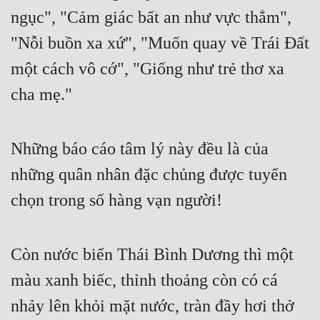
ngục", "Cảm giác bất an như vực thẳm", 
Đẹp
"Nỗi buồn xa xứ", "Muốn quay về Trái Đất 
Đẹp Hiệp
một cách vô cớ", "Giống như trẻ thơ xa 
cha mẹ."
Tính Cách Nhân Vật :
Cơ Trí
Những báo cáo tâm lý này đều là của 
Sát Phạt Quyết Đoán
những quân nhân đặc chủng được tuyển 
Vô Sỉ
chọn trong số hàng vạn người!
Điềm Đạm
Còn nước biển Thái Bình Dương thì một 
màu xanh biếc, thỉnh thoảng còn có cá 
nhảy lên khỏi mặt nước, tràn đầy hơi thở 