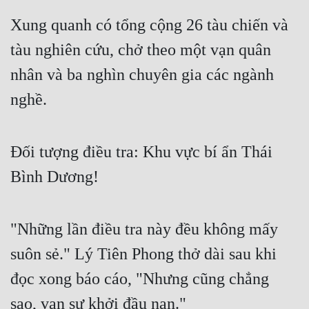
Tu Chân
Xung quanh có tổng cộng 26 tàu chiến và 
Tu Tiên
tàu nghiên cứu, chở theo một vạn quân 
Tội Phạm
nhân và ba nghìn chuyên gia các ngành 
nghề.
Vô Địch
Võ Hiệp
Đối tượng điều tra: Khu vực bí ẩn Thái 
Võng Du
Bình Dương!
Xuyên Không
Xuyên Nhanh
"Những lần điều tra này đều không mấy 
Xuyên Sách
suôn sẻ." Lý Tiên Phong thở dài sau khi 
Xuyên Thư
đọc xong báo cáo, "Nhưng cũng chẳng 
Điền Văn
sao, vạn sự khởi đầu nan."