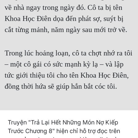
Cổ Đại
về nhà ngay trong ngày đó. Cô ta bị tên
Du Hí
Khoa Học Điên dọa đến phát sợ, suýt bị
cắt từng mảnh, năm ngày sau mới trở về.
Dã Sử
Dị Giới
Trong lúc hoảng loạn, cô ta chợt nhớ ra tôi
Dị Năng
– một cô gái có sức mạnh kỳ lạ – và lập
Gia Đấu
tức giới thiệu tôi cho tên Khoa Học Điên,
Góc Nhìn Nam
đồng thời hứa sẽ giúp hắn bắt cóc tôi.
Góc Nhìn Nữ
Huyền Huyễn
Huyền Nghi
Truyện "Trả Lại Hết Những Món Nợ Kiếp
Huyền Ảo
Trước Chương 8" hiện chỉ hỗ trợ đọc trên