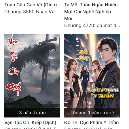
Toàn Cầu Cao Võ (Dịch)
Ta Mỗi Tuần Ngẫu Nhiên
Chương 3560 Nhân Vương trở về - END
Một Cái Nghề Nghiệp
Mới
Chương 4720: da mặt dày
3 năm trước
khoảng 1 năm trước
Vạn Tộc Chi Kiếp (Dịch)
Đô Thị Cực Phẩm Y Thần