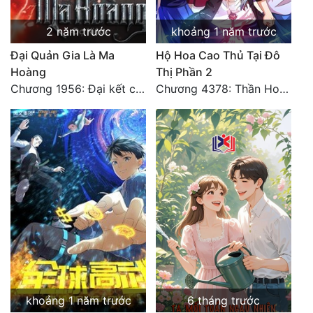
Đẹp
2 năm trước
khoảng 1 năm trước
Đại Quản Gia Là Ma
Hộ Hoa Cao Thủ Tại Đô
Đẹp Hiệp
Hoàng
Thị Phần 2
Chương 1956: Đại kết cục
Chương 4378: Thần Hoàng Hạ Thiên (Đại kết cục) (03)
Tính Cách Nhân Vật :
Cơ Trí
Sát Phạt Quyết Đoán
Vô Sỉ
Điềm Đạm
khoảng 1 năm trước
6 tháng trước