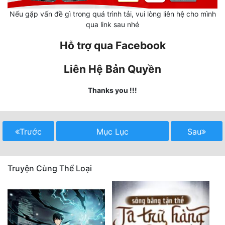
Nếu gặp vấn đề gì trong quá trình tải, vui lòng liên hệ cho mình
Mưu Mô
qua link sau nhé
Mạt Thế
Hỗ trợ qua Facebook
Mỹ Thực
Liên Hệ Bản Quyền
Ngôn Tình
Thanks you !!!
Ngược
Nữ Cường
Trước
Mục Lục
Sau
Nữ Phụ
Phong Thủy - Tâm Linh
Truyện Cùng Thể Loại
Phương Tây
Phản Phái
Quan Trường