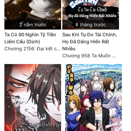
Đô Thị
Đông Phương
2 năm trước
8 tháng trước
Đông Phương Huyền Huyễn
Ta Có 90 Nghìn Tỷ Tiền
Sau Khi Tự Do Tài Chính,
Đồng Nhân
Liếm Cẩu (Dịch)
Họ Đã Dâng Hiến Rất
Chương 2156: Đại kết cục!!!
Nhiều
Chương 958 Ta Muốn Cùng Các Cô Vĩnh Viễn Ở Bên Nhau (2) Hết
Cẩu Đạo Trường Sinh
Ngự Thú
Truyện Nam
Truyện Nữ
Vô Địch Lưu
Xây Dựng Thế Lực
Đam Mỹ