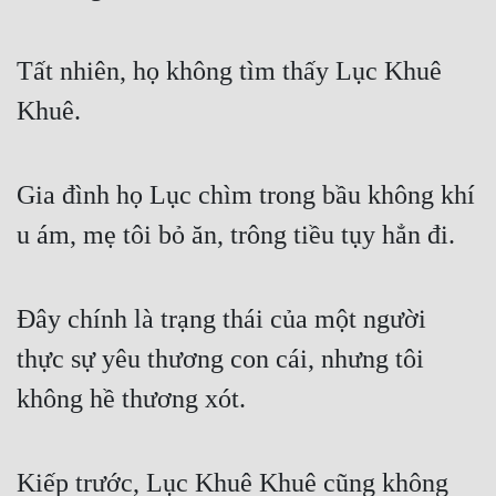
Free
Tất nhiên, họ không tìm thấy Lục Khuê
Hậu Cung
Khuê.
Truyện Convert
Truyện Dịch
Gia đình họ Lục chìm trong bầu không khí
Truyện Nhập Môn
u ám, mẹ tôi bỏ ăn, trông tiều tụy hẳn đi.
Truyện ngắn
Xa Lộ Dịch
Đây chính là trạng thái của một người
thực sự yêu thương con cái, nhưng tôi
Cung Đấu
không hề thương xót.
Cạnh Kỹ
Cổ Tiên Hiệp
Kiếp trước, Lục Khuê Khuê cũng không