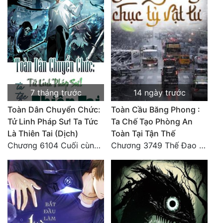
Quân Sự
Sảng Văn
Sắc
Sủng
7 tháng trước
14 ngày trước
Thanh Xuân
Toàn Dân Chuyển Chức:
Toàn Cầu Băng Phong :
Tiên Hiệp
Tử Linh Pháp Sư! Ta Tức
Ta Chế Tạo Phòng An
Là Thiên Tai (Dịch)
Toàn Tại Tận Thế
Tiểu Thuyết
Chương 6104 Cuối cùng (HẾT)
Chương 3749 Thế Đao xuất kích
Trinh Thám
Triều Đấu
Trùng Sinh
Trọng Sinh