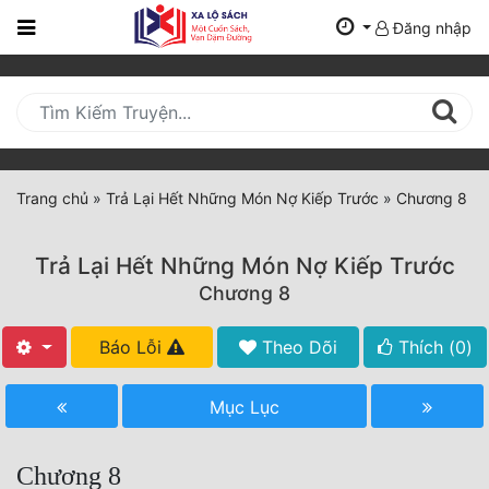
Đăng nhập
Trang
Chủ
Mới
Cập
Nhật
Trang chủ
»
Trả Lại Hết Những Món Nợ Kiếp Trước
»
Chương 8
(current)
BXH
Trả Lại Hết Những Món Nợ Kiếp Trước
Thể Loại
Chương 8
Báo Lỗi
Theo Dõi
Thích (
0
)
Tất Cả
Truyện Mới Ra
Mục Lục
Hoàn Thành
Chương 8