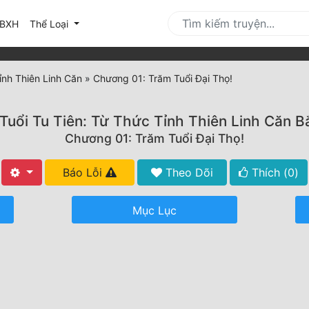
urrent)
BXH
Thể Loại
ỉnh Thiên Linh Căn
»
Chương 01: Trăm Tuổi Đại Thọ!
Tuổi Tu Tiên: Từ Thức Tỉnh Thiên Linh Căn B
Chương 01: Trăm Tuổi Đại Thọ!
Báo Lỗi
Theo Dõi
Thích (
0
)
Mục Lục