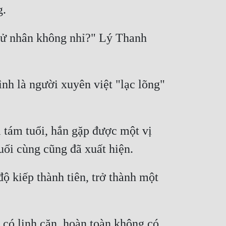
cử nhân không nhỉ?" Lý Thanh 
nh là người xuyên việt "lạc lõng" 
tám tuổi, hắn gặp được một vị 
ộ kiếp thành tiên, trở thành một 
có linh căn, hoàn toàn không có 