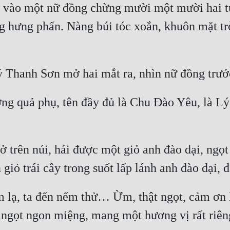
y vào một nữ đồng chừng mười một mười hai tu
g hưng phấn. Nàng búi tóc xoắn, khuôn mặt tròn
ng quả phụ, tên đầy đủ là Chu Đào Yêu, là Lý
 trên núi, hái được một giỏ anh đào dại, ngọ
m lạ, ta đến nếm thử… Ừm, thật ngọt, cảm ơn
 ngọt ngon miệng, mang một hương vị rất riêng