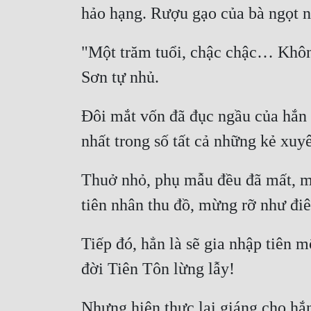
"Một trăm tuổi, chậc chậc… Khôn
Đôi mắt vốn đã đục ngầu của hắn n
Thuở nhỏ, phụ mẫu đều đã mất, mộ
Tiếp đó, hẳn là sẽ gia nhập tiên m
Nhưng hiện thực lại giáng cho hắn