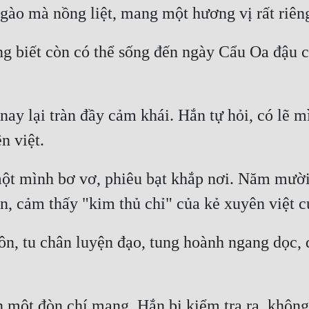
g biết còn có thể sống đến ngày Cẩu Oa đậu 
ay lại tràn đầy cảm khái. Hắn tự hỏi, có lẽ mì
t mình bơ vơ, phiêu bạt khắp nơi. Năm mười 
ôn, tu chân luyện đạo, tung hoành ngang dọc, đ
 một đòn chí mạng. Hắn bị kiểm tra ra, không 