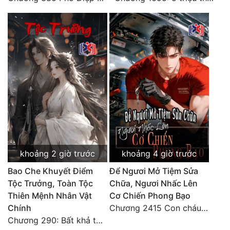
khoảng 2 giờ trước
khoảng 4 giờ trước
Bao Che Khuyết Điểm
Để Ngươi Mở Tiệm Sửa
Tộc Trưởng, Toàn Tộc
Chữa, Ngươi Nhấc Lên
Thiên Mệnh Nhân Vật
Cơ Chiến Phong Bạo
Chính
Chương 2415 Con cháu bất hiếu!! Mời cùng lên đường!!
Chương 290: Bất khả tư nghị, giữa cao thủ va chạm