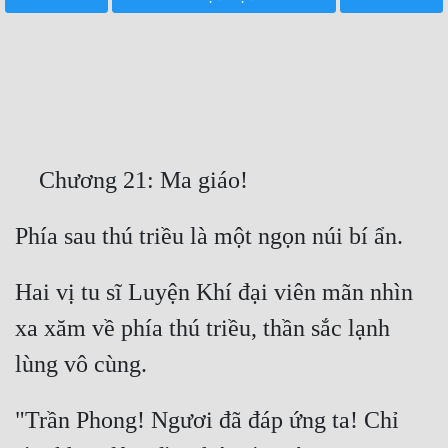
Free
Hậu Cung
Truyện Convert
Truyện Dịch
Truyện Nhập Môn
Truyện ngắn
Xa Lộ Dịch
Hai vị tu sĩ Luyện Khí đại viên mãn nhìn 
xa xăm về phía thú triều, thần sắc lạnh 
Cung Đấu
Cạnh Kỹ
"Trần Phong! Ngươi đã đáp ứng ta! Chỉ 
Cổ Tiên Hiệp