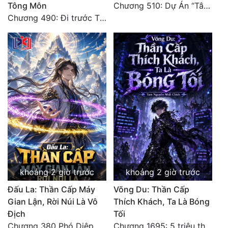
Tông Môn
Chương 510: Dự Án “Tân Bạch Nương Tử” Và “Tinh Thám” Xà Yêu
Chương 490: Đi trước Thương trường Địa Hạ, thắng lợi trở về.
khoảng 2 giờ trước
khoảng 2 giờ trước
Đấu La: Thần Cấp Máy
Võng Du: Thần Cấp
Gian Lận, Rời Núi Là Vô
Thích Khách, Ta Là Bóng
Địch
Tối
Chương 380 Phó Diệp dẫn toàn tộc Hồn Thú di chuyển đến Sâm La Tinh, chúng thần Thần Giới kinh ngạc!
Chương 1695: 5 triệu thế giới bản gốc, cũng không thể giết chết ta!