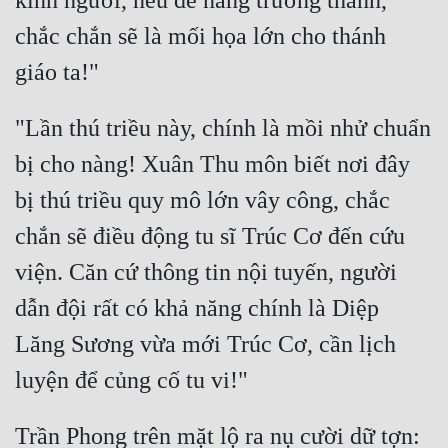
kinh người, nếu để nàng trưởng thành, 
Tu Chân
chắc chắn sẽ là mối họa lớn cho thánh 
Tu Tiên
Tội Phạm
"Lần thú triều này, chính là mồi nhử chuẩn 
Vô Địch
bị cho nàng! Xuân Thu môn biết nơi đây 
Võ Hiệp
bị thú triều quy mô lớn vây công, chắc 
Võng Du
chắn sẽ điều động tu sĩ Trúc Cơ đến cứu 
Xuyên Không
viện. Căn cứ thông tin nội tuyến, người 
Xuyên Nhanh
dẫn đội rất có khả năng chính là Diệp 
Lăng Sương vừa mới Trúc Cơ, cần lịch 
Xuyên Sách
Xuyên Thư
Điền Văn
Trần Phong trên mặt lộ ra nụ cười dữ tợn: 