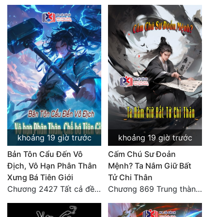
khoảng 19 giờ trước
khoảng 19 giờ trước
Bản Tôn Cẩu Đến Vô
Cấm Chú Sư Đoản
Địch, Vô Hạn Phân Thân
Mệnh? Ta Nắm Giữ Bất
Xưng Bá Tiên Giới
Tử Chi Thân
Chương 2427 Tất cả đều nhờ nỗ lực! Mời Đế vào Thiên!
Chương 869 Trung thành tuyệt đối