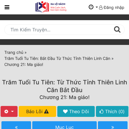
Đăng nhập
Trang
Chủ
Mới
Cập
Nhật
Trang chủ
»
(current)
Trăm Tuổi Tu Tiên: Bắt Đầu Từ Thức Tỉnh Thiên Linh Căn
»
BXH
Chương 21: Ma giáo!
Thể Loại
Trăm Tuổi Tu Tiên: Từ Thức Tỉnh Thiên Linh
Căn Bắt Đầu
Tất Cả
Chương 21: Ma giáo!
Truyện Mới Ra
Báo Lỗi
Theo Dõi
Thích (
0
)
Hoàn Thành
Mục Lục