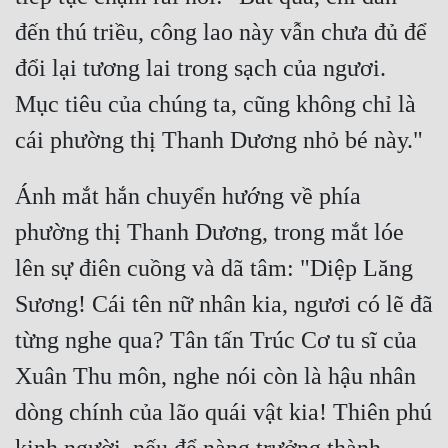
đến thú triều, công lao này vẫn chưa đủ để 
Quân Sự
đổi lại tương lai trong sạch của ngươi. 
Sảng Văn
Mục tiêu của chúng ta, cũng không chỉ là 
Sắc
Sủng
Thanh Xuân
Ánh mắt hắn chuyển hướng về phía 
phường thị Thanh Dương, trong mắt lóe 
Tiên Hiệp
lên sự điên cuồng và dã tâm: "Diệp Lăng 
Tiểu Thuyết
Sương! Cái tên nữ nhân kia, ngươi có lẽ đã 
Trinh Thám
từng nghe qua? Tân tấn Trúc Cơ tu sĩ của 
Triều Đấu
Xuân Thu môn, nghe nói còn là hậu nhân 
Trùng Sinh
dòng chính của lão quái vật kia! Thiên phú 
Trọng Sinh