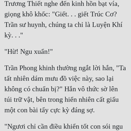
Trương Thiết nghe đến kinh hồn bạt vía, 
Đẹp
giọng khô khốc: "Giết. . . giết Trúc Cơ? 
Đẹp Hiệp
Trần sư huynh, chúng ta chỉ là Luyện Khí 
Tính Cách Nhân Vật :
Cơ Trí
Sát Phạt Quyết Đoán
Trần Phong khinh thường ngắt lời hắn, "Ta 
Vô Sỉ
tất nhiên dám mưu đồ việc này, sao lại 
Điềm Đạm
không có chuẩn bị?" Hắn vô thức sờ lên 
túi trữ vật, bên trong hiển nhiên cất giấu 
"Ngươi chỉ cần điều khiển tốt con sói ngu 