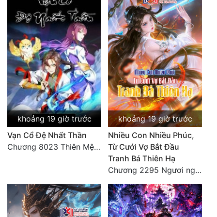
khoảng 19 giờ trước
khoảng 19 giờ trước
Vạn Cổ Đệ Nhất Thần
Nhiều Con Nhiều Phúc,
Chương 8023 Thiên Mệnh cương đồ
Từ Cưới Vợ Bắt Đầu
Tranh Bá Thiên Hạ
Chương 2295 Ngươi nghĩ chuyện Đại Viêm tiên triều làm có thể giấu được thiên hạ sao?