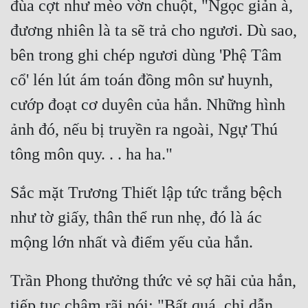
đùa cợt như mèo vờn chuột, "Ngọc giản à, 
Mưu Mô
đương nhiên là ta sẽ trả cho ngươi. Dù sao, 
bên trong ghi chép ngươi dùng 'Phệ Tâm 
Mạt Thế
cổ' lén lút ám toán đồng môn sư huynh, 
Mỹ Thực
cướp đoạt cơ duyên của hắn. Những hình 
Ngôn Tình
ảnh đó, nếu bị truyền ra ngoài, Ngự Thú 
Ngược
Nữ Cường
Sắc mặt Trương Thiết lập tức trắng bệch 
Nữ Phụ
như tờ giấy, thân thể run nhẹ, đó là ác 
Phong Thủy - Tâm Linh
Phương Tây
Phản Phái
Trần Phong thưởng thức vẻ sợ hãi của hắn, 
Quan Trường
tiếp tục chậm rãi nói: "Bất quá, chỉ dẫn 