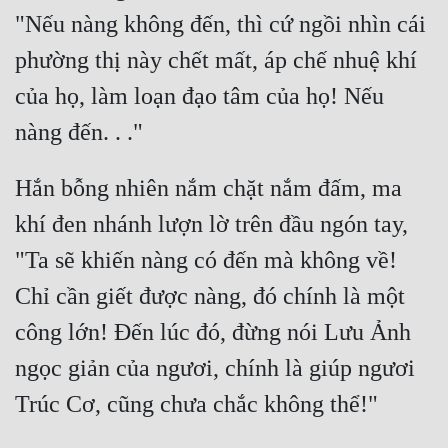
Đô Thị
"Nếu nàng không đến, thì cứ ngồi nhìn cái 
Đông Phương
phường thị này chết mất, áp chế nhuệ khí 
của họ, làm loạn đạo tâm của họ! Nếu 
Đông Phương Huyền Huyễn
Đồng Nhân
Hắn bỗng nhiên nắm chặt nắm đấm, ma 
Cẩu Đạo Trường Sinh
khí đen nhánh lượn lờ trên đầu ngón tay, 
Ngự Thú
"Ta sẽ khiến nàng có đến mà không về! 
Truyện Nam
Chỉ cần giết được nàng, đó chính là một 
Truyện Nữ
công lớn! Đến lúc đó, đừng nói Lưu Ảnh 
ngọc giản của ngươi, chính là giúp ngươi 
Vô Địch Lưu
Xây Dựng Thế Lực
Đam Mỹ