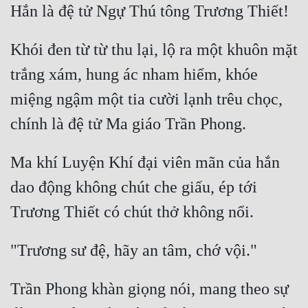
Hài Hước
Hệ Thống
Khói đen từ từ thu lại, lộ ra một khuôn mặt 
Học Đường
trắng xám, hung ác nham hiểm, khóe 
Khoa Huyễn
miệng ngậm một tia cười lạnh trêu chọc, 
Khoa Huyễn Không Gian
Kinh Dị
Ma khí Luyện Khí đại viên mãn của hắn 
Kiếm Hiệp
dao động không chút che giấu, ép tới 
Kỳ Huyễn
Kỳ Ảo
Linh Dị
Làm Giàu
Trần Phong khàn giọng nói, mang theo sự 
Lịch Sử