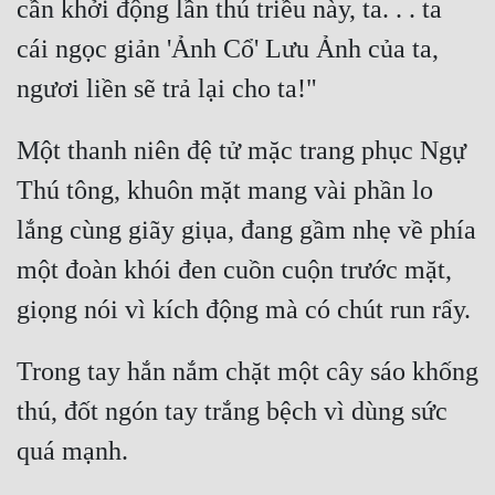
cần khởi động lần thú triều này, ta. . . ta 
Cổ Đại
cái ngọc giản 'Ảnh Cổ' Lưu Ảnh của ta, 
Du Hí
Dã Sử
Một thanh niên đệ tử mặc trang phục Ngự 
Dị Giới
Thú tông, khuôn mặt mang vài phần lo 
Dị Năng
lắng cùng giãy giụa, đang gầm nhẹ về phía 
Gia Đấu
một đoàn khói đen cuồn cuộn trước mặt, 
Góc Nhìn Nam
Góc Nhìn Nữ
Trong tay hắn nắm chặt một cây sáo khống 
Huyền Huyễn
thú, đốt ngón tay trắng bệch vì dùng sức 
Huyền Nghi
Huyền Ảo