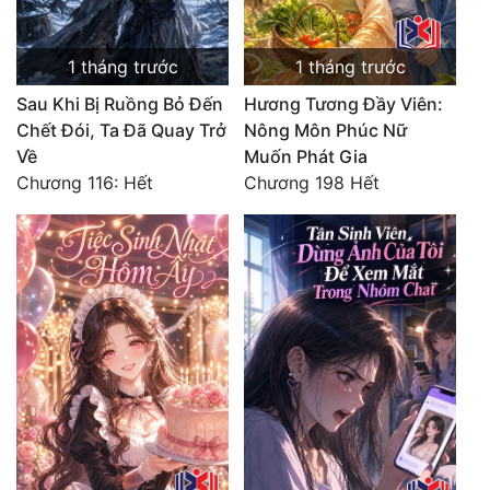
1 tháng trước
1 tháng trước
Sau Khi Bị Ruồng Bỏ Đến
Hương Tương Đầy Viên:
Chết Đói, Ta Đã Quay Trở
Nông Môn Phúc Nữ
Về
Muốn Phát Gia
Chương 116: Hết
Chương 198 Hết