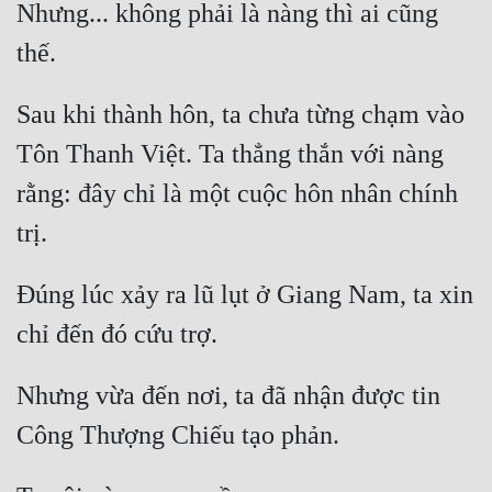
Nhưng... không phải là nàng thì ai cũng 
Tu Chân
thế.
Tu Tiên
Sau khi thành hôn, ta chưa từng chạm vào 
Tội Phạm
Tôn Thanh Việt. Ta thẳng thắn với nàng 
Vô Địch
rằng: đây chỉ là một cuộc hôn nhân chính 
Võ Hiệp
trị.
Võng Du
Xuyên Không
Đúng lúc xảy ra lũ lụt ở Giang Nam, ta xin 
chỉ đến đó cứu trợ.
Xuyên Nhanh
Xuyên Sách
Nhưng vừa đến nơi, ta đã nhận được tin 
Xuyên Thư
Công Thượng Chiếu tạo phản.
Điền Văn