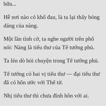
bữa...
Cổ Đại
Du Hí
Hễ nơi nào có khổ đau, là ta lại thấy bóng 
Dã Sử
dáng của nàng.
Dị Giới
Một lần tình cờ, ta nghe người trên phố 
Dị Năng
nói: Nàng là tiểu thư của Tể tướng phủ.
Gia Đấu
Ta lén dò hỏi chuyện trong Tể tướng phủ.
Góc Nhìn Nam
Góc Nhìn Nữ
Tể tướng có hai vị tiểu thư — đại tiểu thư 
Huyền Huyễn
đã có hôn ước với Thế tử.
Huyền Nghi
Nhị tiểu thư thì chưa đính hôn với ai.
Huyền Ảo