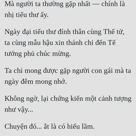
Hài Hước
Mà người ta thường gặp nhất — chính là 
nhị tiểu thư ấy.
Hệ Thống
Học Đường
Ngày đại tiểu thư đính thân cùng Thế tử, 
Khoa Huyễn
ta cùng mẫu hậu xin thánh chỉ đến Tể 
Khoa Huyễn Không Gian
tướng phủ chúc mừng.
Kinh Dị
Ta chỉ mong được gặp người con gái mà ta 
Kiếm Hiệp
ngày đêm mong nhớ.
Kỳ Huyễn
Không ngờ, lại chứng kiến một cảnh tượng 
Kỳ Ảo
như vậy...
Linh Dị
Làm Giàu
Chuyện đó... ắt là có hiểu lầm.
Lịch Sử