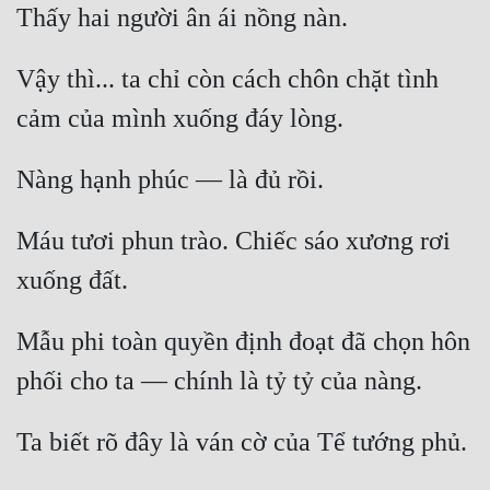
Thấy hai người ân ái nồng nàn.
Quân Sự
Vậy thì... ta chỉ còn cách chôn chặt tình 
Sảng Văn
cảm của mình xuống đáy lòng.
Sắc
Sủng
Nàng hạnh phúc — là đủ rồi.
Thanh Xuân
Máu tươi phun trào. Chiếc sáo xương rơi 
Tiên Hiệp
xuống đất.
Tiểu Thuyết
Mẫu phi toàn quyền định đoạt đã chọn hôn 
Trinh Thám
phối cho ta — chính là tỷ tỷ của nàng.
Triều Đấu
Trùng Sinh
Ta biết rõ đây là ván cờ của Tể tướng phủ.
Trọng Sinh