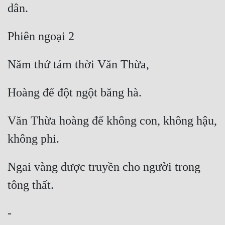
dân.
Đẹp
Phiên ngoại 2
Đẹp Hiệp
Năm thứ tám thời Văn Thừa,
Tính Cách Nhân Vật :
Cơ Trí
Hoàng đế đột ngột băng hà.
Sát Phạt Quyết Đoán
Văn Thừa hoàng đế không con, không hậu, 
Vô Sỉ
không phi.
Điềm Đạm
Ngai vàng được truyền cho người trong 
tông thất.
-