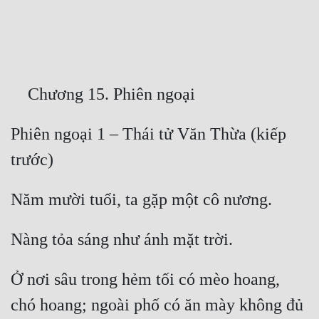
Free
Hậu Cung
Truyện Convert
    Chương 15. Phiên ngoại
Truyện Dịch
Phiên ngoại 1 – Thái tử Văn Thừa (kiếp 
Truyện Nhập Môn
trước)
Truyện ngắn
Xa Lộ Dịch
Năm mười tuổi, ta gặp một cô nương.
Nàng tỏa sáng như ánh mặt trời.
Cung Đấu
Cạnh Kỹ
Ở nơi sâu trong hẻm tối có mèo hoang, 
Cổ Tiên Hiệp
chó hoang; ngoài phố có ăn mày không đủ 