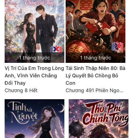
1 tháng trước
1 tháng trước
Vị Trí Của Em Trong Lòng
Tái Sinh Thập Niên 80: Bà
Anh, Vĩnh Viễn Chẳng
Lý Quyết Bỏ Chồng Bỏ
Đổi Thay
Con
Chương 8 Hết
Chương 491 Phiên Ngoại Đào Hoa - Quả Báo Cuối Đời, Chết Trong Cô Độc (hết)