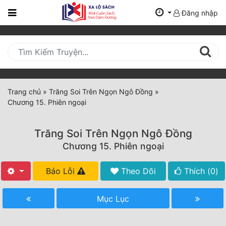
Đăng nhập
Trang
Chủ
Mới
Cập
Nhật
Trang chủ
»
Trăng Soi Trên Ngọn Ngô Đồng
»
(current)
Chương 15. Phiên ngoại
BXH
Thể Loại
Trăng Soi Trên Ngọn Ngô Đồng
Chương 15. Phiên ngoại
Tất Cả
Báo Lỗi
Theo Dõi
Thích (
0
)
Truyện Mới Ra
Mục Lục
Hoàn Thành