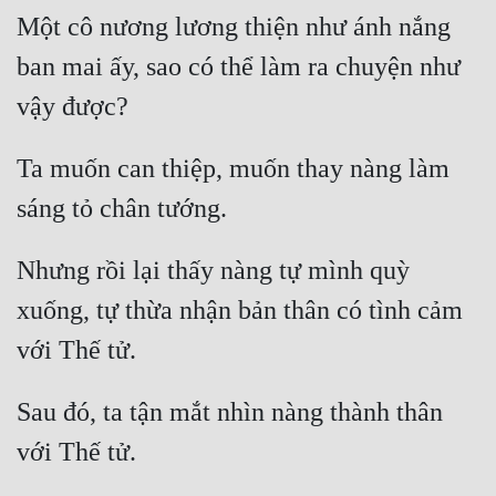
Một cô nương lương thiện như ánh nắng 
Mưu Mô
ban mai ấy, sao có thể làm ra chuyện như 
Mạt Thế
vậy được?
Mỹ Thực
Ta muốn can thiệp, muốn thay nàng làm 
Ngôn Tình
sáng tỏ chân tướng.
Ngược
Nữ Cường
Nhưng rồi lại thấy nàng tự mình quỳ 
xuống, tự thừa nhận bản thân có tình cảm 
Nữ Phụ
với Thế tử.
Phong Thủy - Tâm Linh
Phương Tây
Sau đó, ta tận mắt nhìn nàng thành thân 
Phản Phái
với Thế tử.
Quan Trường