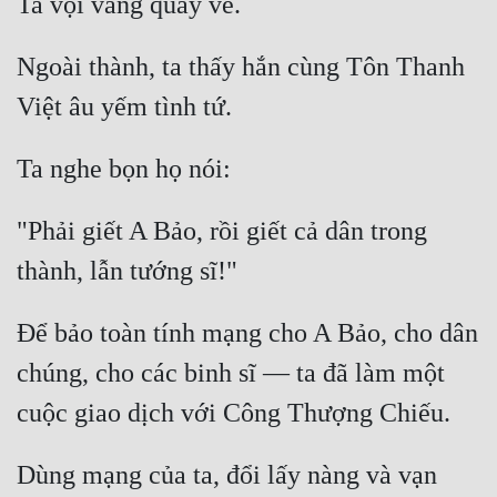
Ta vội vàng quay về.
Đô Thị
Đông Phương
Ngoài thành, ta thấy hắn cùng Tôn Thanh 
Việt âu yếm tình tứ.
Đông Phương Huyền Huyễn
Đồng Nhân
Ta nghe bọn họ nói:
"Phải giết A Bảo, rồi giết cả dân trong 
Cẩu Đạo Trường Sinh
thành, lẫn tướng sĩ!"
Ngự Thú
Truyện Nam
Để bảo toàn tính mạng cho A Bảo, cho dân 
Truyện Nữ
chúng, cho các binh sĩ — ta đã làm một 
Vô Địch Lưu
cuộc giao dịch với Công Thượng Chiếu.
Xây Dựng Thế Lực
Dùng mạng của ta, đổi lấy nàng và vạn 
Đam Mỹ