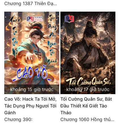
Chương 1387 Thiên Đạo đắc ý
khoảng 15 giờ trước
khoảng 17 giờ trước
Cao Võ: Hack Ta Tới Mở,
Tối Cường Quân Sư, Bắt
Tác Dụng Phụ Ngươi Tới
Đầu Thiết Kế Giết Tào
Gánh
Tháo
Chương 390:
Chương 1060 Hồng thủy ngập trời, thời khắc tuyệt vọng (2/2)