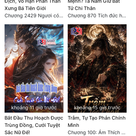
Địch, Vô Hạn Phân Thân
Mệnh? Ta Nắm Giữ Bất
Xưng Bá Tiên Giới
Tử Chi Thân
Chương 2429 Ngươi có tuệ nhãn? Ta có...
Chương 870 Tích đức hành thiện
khoảng 11 giờ trước
khoảng 15 giờ trước
Bắt Đầu Thu Hoạch Được
Trẫm, Tự Tạo Phản Chính
Trùng Đồng, Cưới Tuyệt
Mình
Sắc Nữ Đế!
Chương 100: Ám Thích Trên Vân Sơn