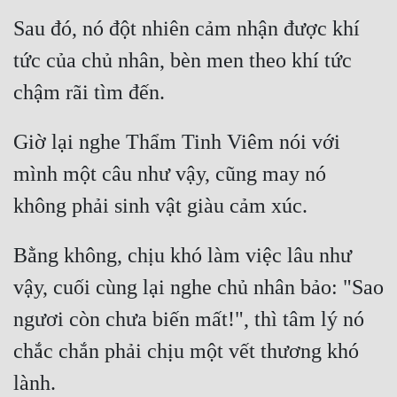
Hài Hước
Sau đó, nó đột nhiên cảm nhận được khí 
Hệ Thống
tức của chủ nhân, bèn men theo khí tức 
Học Đường
Khoa Huyễn
Giờ lại nghe Thẩm Tinh Viêm nói với 
Khoa Huyễn Không Gian
mình một câu như vậy, cũng may nó 
Kinh Dị
Kiếm Hiệp
Bằng không, chịu khó làm việc lâu như 
Kỳ Huyễn
vậy, cuối cùng lại nghe chủ nhân bảo: "Sao 
Kỳ Ảo
ngươi còn chưa biến mất!", thì tâm lý nó 
Linh Dị
chắc chắn phải chịu một vết thương khó 
Làm Giàu
Lịch Sử