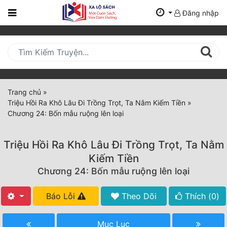
Đăng nhập
Trang
Chủ
Mới
Cập
Nhật
Trang chủ
»
(current)
Triệu Hồi Ra Khô Lâu Đi Trồng Trọt, Ta Nằm Kiếm Tiền
»
BXH
Chương 24: Bốn mẫu ruộng lên loại
Thể Loại
Triệu Hồi Ra Khô Lâu Đi Trồng Trọt, Ta Nằm
Kiếm Tiền
Tất Cả
Chương 24: Bốn mẫu ruộng lên loại
Truyện Mới Ra
Báo Lỗi
Theo Dõi
Thích (
0
)
Hoàn Thành
Mục Lục