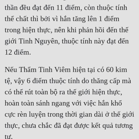
Cổ Đại
thần đều đạt đến 11 điểm, còn thuộc tính 
Du Hí
thể chất thì bởi vì hắn tăng lên 1 điểm 
trong hiện thực, nên khi phản hồi đến thế 
Dã Sử
giới Tinh Nguyên, thuộc tính này đạt đến 
Dị Giới
Dị Năng
Gia Đấu
Nếu Thẩm Tinh Viêm hiện tại có 60 kim 
Góc Nhìn Nam
tệ, vậy 6 điểm thuộc tính do thăng cấp mà 
có thể rút toàn bộ ra thế giới hiện thực, 
Góc Nhìn Nữ
hoàn toàn sánh ngang với việc hắn khổ 
Huyền Huyễn
cực rèn luyện trong thời gian dài ở thế giới 
Huyền Nghi
thực, chưa chắc đã đạt được kết quả tương 
Huyền Ảo