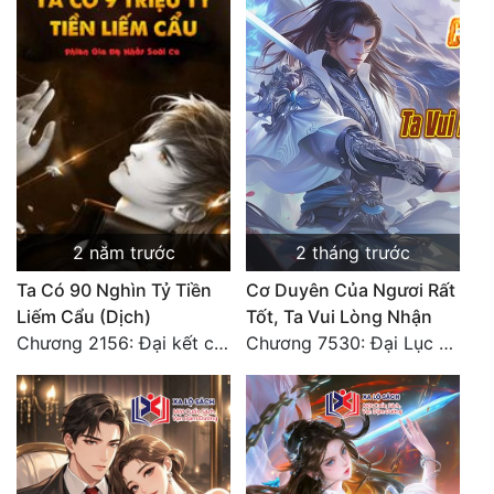
2 năm trước
2 tháng trước
Ta Có 90 Nghìn Tỷ Tiền
Cơ Duyên Của Ngươi Rất
Liếm Cẩu (Dịch)
Tốt, Ta Vui Lòng Nhận
Chương 2156: Đại kết cục!!!
Chương 7530: Đại Lục Khởi Nguyên – Kiến Thành 71