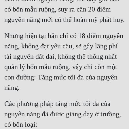
Tu Chân
có bốn mẫu ruộng, suy ra cần 20 điểm 
Tu Tiên
Tội Phạm
Nhưng hiện tại hắn chỉ có 18 điểm nguyên 
Vô Địch
năng, không đạt yêu cầu, sẽ gây lãng phí 
Võ Hiệp
tài nguyên đất đai, không thể thống nhất 
Võng Du
quản lý bốn mẫu ruộng, vậy chỉ còn một 
Xuyên Không
con đường: Tăng mức tối đa của nguyên 
Xuyên Nhanh
Xuyên Sách
Các phương pháp tăng mức tối đa của 
Xuyên Thư
nguyên năng đã được giảng dạy ở trường, 
Điền Văn