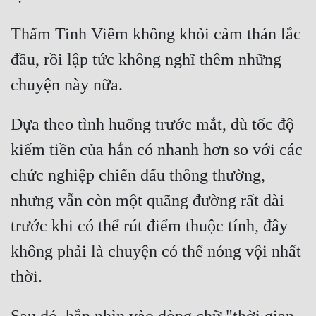
Hài Hước
Thẩm Tinh Viêm không khỏi cảm thán lắc 
Hệ Thống
đầu, rồi lập tức không nghĩ thêm những 
Học Đường
Khoa Huyễn
Khoa Huyễn Không Gian
Dựa theo tình huống trước mắt, dù tốc độ 
Kinh Dị
kiếm tiền của hắn có nhanh hơn so với các 
chức nghiệp chiến đấu thông thường, 
Kiếm Hiệp
nhưng vẫn còn một quãng đường rất dài 
Kỳ Huyễn
trước khi có thể rút điểm thuộc tính, đây 
Kỳ Ảo
không phải là chuyện có thể nóng vội nhất 
Linh Dị
Làm Giàu
Lịch Sử