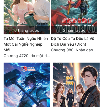
6 tháng trước
2 năm trước
Ta Mỗi Tuần Ngẫu Nhiên
Đệ Tử Của Ta Đều Là Vô
Một Cái Nghề Nghiệp
Địch Đại Yêu (Dịch)
Mới
Chương 980: Nhân đạo thành Thánh (4). HẾT.
Chương 4720: da mặt dày