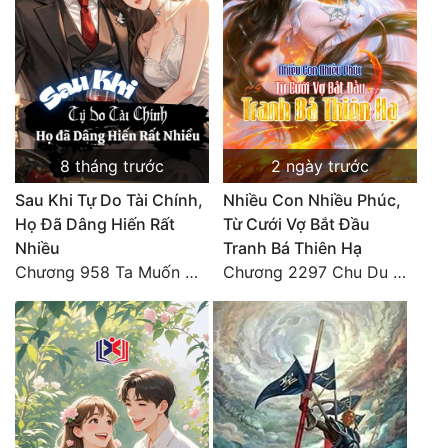
8 tháng trước
2 ngày trước
Sau Khi Tự Do Tài Chính,
Nhiều Con Nhiều Phúc,
Họ Đã Dâng Hiến Rất
Từ Cưới Vợ Bắt Đầu
Nhiều
Tranh Bá Thiên Hạ
Chương 958 Ta Muốn Cùng Các Cô Vĩnh Viễn Ở Bên Nhau (2) Hết
Chương 2297 Chu Du Du mang thai