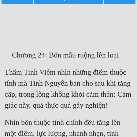
Free
Hậu Cung
Truyện Convert
Truyện Dịch
Truyện Nhập Môn
Truyện ngắn
Thẩm Tinh Viêm nhìn những điểm thuộc 
tính mà Tinh Nguyên ban cho sau khi tăng 
Xa Lộ Dịch
cấp, trong lòng không khỏi cảm thán: Cảm 
Cung Đấu
Cạnh Kỹ
Nhìn bốn thuộc tính chính đều tăng lên 
Cổ Tiên Hiệp
một điểm, lực lượng, nhanh nhẹn, tinh 