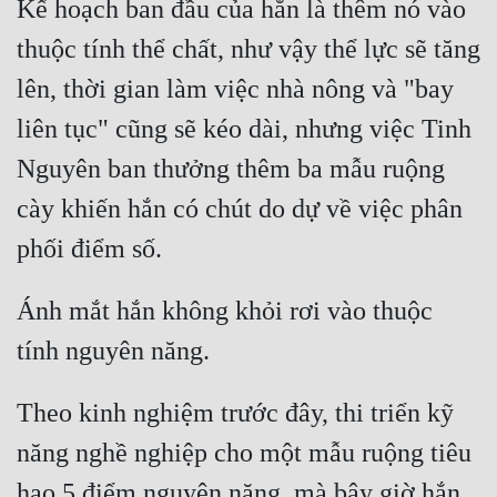
Kế hoạch ban đầu của hắn là thêm nó vào 
Quân Sự
thuộc tính thể chất, như vậy thể lực sẽ tăng 
Sảng Văn
lên, thời gian làm việc nhà nông và "bay 
Sắc
liên tục" cũng sẽ kéo dài, nhưng việc Tinh 
Nguyên ban thưởng thêm ba mẫu ruộng 
Sủng
cày khiến hắn có chút do dự về việc phân 
Thanh Xuân
Tiên Hiệp
Tiểu Thuyết
Ánh mắt hắn không khỏi rơi vào thuộc 
Trinh Thám
Triều Đấu
Theo kinh nghiệm trước đây, thi triển kỹ 
Trùng Sinh
năng nghề nghiệp cho một mẫu ruộng tiêu 
Trọng Sinh
hao 5 điểm nguyên năng, mà bây giờ hắn 