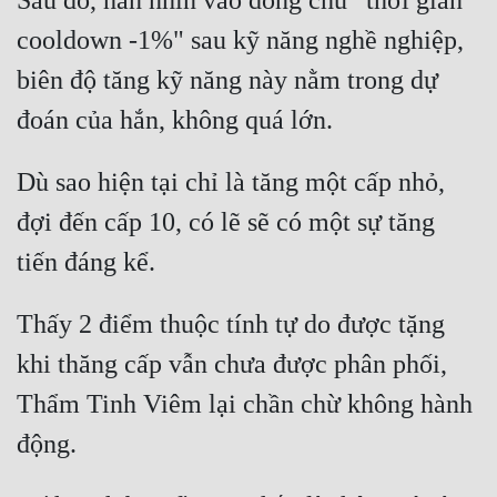
Sau đó, hắn nhìn vào dòng chữ "thời gian 
cooldown -1%" sau kỹ năng nghề nghiệp, 
Mưu Mô
biên độ tăng kỹ năng này nằm trong dự 
Mạt Thế
Mỹ Thực
Ngôn Tình
Dù sao hiện tại chỉ là tăng một cấp nhỏ, 
đợi đến cấp 10, có lẽ sẽ có một sự tăng 
Ngược
Nữ Cường
Nữ Phụ
Thấy 2 điểm thuộc tính tự do được tặng 
Phong Thủy - Tâm Linh
khi thăng cấp vẫn chưa được phân phối, 
Phương Tây
Thẩm Tinh Viêm lại chần chừ không hành 
Phản Phái
Quan Trường