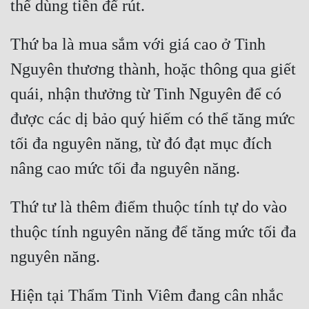
Đẹp
Thứ ba là mua sắm với giá cao ở Tinh 
Đẹp Hiệp
Nguyên thương thành, hoặc thông qua giết 
quái, nhận thưởng từ Tinh Nguyên để có 
Tính Cách Nhân Vật :
được các dị bảo quý hiếm có thể tăng mức 
Cơ Trí
tối đa nguyên năng, từ đó đạt mục đích 
Sát Phạt Quyết Đoán
Vô Sỉ
Điềm Đạm
Thứ tư là thêm điểm thuộc tính tự do vào 
thuộc tính nguyên năng để tăng mức tối đa 
Hiện tại Thẩm Tinh Viêm đang cân nhắc 