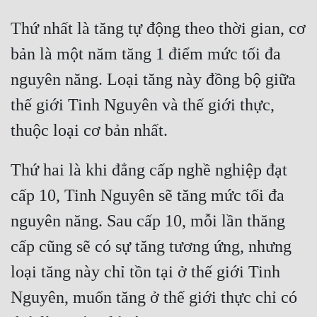
Đô Thị
Thứ nhất là tăng tự động theo thời gian, cơ 
Đông Phương
bản là một năm tăng 1 điểm mức tối đa 
Đông Phương Huyền Huyễn
nguyên năng. Loại tăng này đồng bộ giữa 
Đồng Nhân
thế giới Tinh Nguyên và thế giới thực, 
Cẩu Đạo Trường Sinh
Thứ hai là khi đẳng cấp nghề nghiệp đạt 
Ngự Thú
cấp 10, Tinh Nguyên sẽ tăng mức tối đa 
Truyện Nam
nguyên năng. Sau cấp 10, mỗi lần thăng 
Truyện Nữ
cấp cũng sẽ có sự tăng tương ứng, nhưng 
Vô Địch Lưu
loại tăng này chỉ tồn tại ở thế giới Tinh 
Xây Dựng Thế Lực
Nguyên, muốn tăng ở thế giới thực chỉ có 
Đam Mỹ