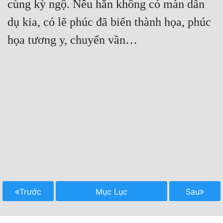
cùng kỳ ngộ. Nếu hắn không có màn dẫn 
dụ kia, có lẽ phúc đã biến thành họa, phúc 
Trước
Mục Lục
Sau