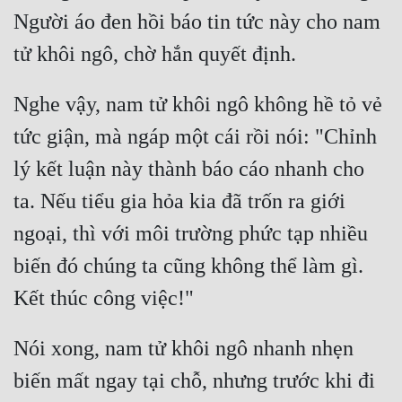
Người áo đen hồi báo tin tức này cho nam 
Quân Sự
Sảng Văn
Sắc
Nghe vậy, nam tử khôi ngô không hề tỏ vẻ 
tức giận, mà ngáp một cái rồi nói: "Chỉnh 
Sủng
lý kết luận này thành báo cáo nhanh cho 
Thanh Xuân
ta. Nếu tiểu gia hỏa kia đã trốn ra giới 
Tiên Hiệp
ngoại, thì với môi trường phức tạp nhiều 
Tiểu Thuyết
biến đó chúng ta cũng không thể làm gì. 
Trinh Thám
Triều Đấu
Nói xong, nam tử khôi ngô nhanh nhẹn 
Trùng Sinh
biến mất ngay tại chỗ, nhưng trước khi đi 
Trọng Sinh