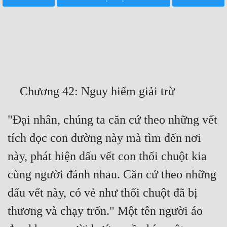
Free
Hậu Cung
Truyện Convert
Truyện Dịch
Truyện Nhập Môn
Truyện ngắn
"Đại nhân, chúng ta căn cứ theo những vết 
tích dọc con đường này mà tìm đến nơi 
Xa Lộ Dịch
này, phát hiện dấu vết con thối chuột kia 
cùng người đánh nhau. Căn cứ theo những 
Cung Đấu
dấu vết này, có vẻ như thối chuột đã bị 
Cạnh Kỹ
thương và chạy trốn." Một tên người áo 
Cổ Tiên Hiệp