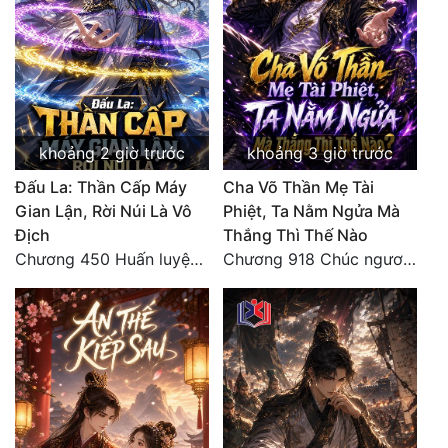
khoảng 2 giờ trước
khoảng 3 giờ trước
Đấu La: Thần Cấp Máy
Cha Võ Thần Mẹ Tài
Gian Lận, Rời Núi Là Vô
Phiệt, Ta Nằm Ngửa Mà
Địch
Thắng Thì Thế Nào
Chương 450 Huấn luyện thực chiến, Long Linh Cơ đối chiến bốn người Cổ Nguyệt và Vũ Lân!
Chương 918 Chúc ngươi may mắn! Ca môn cũng là sắt thép thẳng nam!