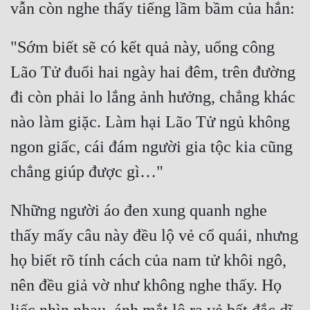
Tu Chân
Tu Tiên
"Sớm biết sẽ có kết quả này, uổng công 
Lão Tử đuổi hai ngày hai đêm, trên đường 
Tội Phạm
đi còn phải lo lắng ảnh hưởng, chẳng khác 
Vô Địch
nào làm giặc. Làm hại Lão Tử ngủ không 
Võ Hiệp
ngon giấc, cái đám người gia tộc kia cũng 
Võng Du
Xuyên Không
Những người áo đen xung quanh nghe 
Xuyên Nhanh
thấy mấy câu này đều lộ vẻ cổ quái, nhưng 
Xuyên Sách
họ biết rõ tính cách của nam tử khôi ngô, 
Xuyên Thư
nên đều giả vờ như không nghe thấy. Họ 
Điền Văn