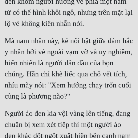
đen khom người hướng về phía một nam 
Cổ Đại
tử có thể hình khôi ngô, nhưng trên mặt lại 
Du Hí
Dã Sử
Mà nam nhân này, kẻ nổi bật giữa đám hắc 
Dị Giới
y nhân bởi vẻ ngoài vạm vỡ và uy nghiêm, 
Dị Năng
hiển nhiên là người dẫn đầu của bọn 
Gia Đấu
chúng. Hắn chỉ khẽ liếc qua chỗ vết tích, 
Góc Nhìn Nam
nhíu mày nói: "Xem hướng chạy trốn cuối 
Góc Nhìn Nữ
Huyền Huyễn
Người áo đen kia vội vàng lên tiếng, đang 
Huyền Nghi
chuẩn bị xem xét tiếp thì một người áo 
Huyền Ảo
đen khác đột ngột xuất hiện bên cạnh nam 