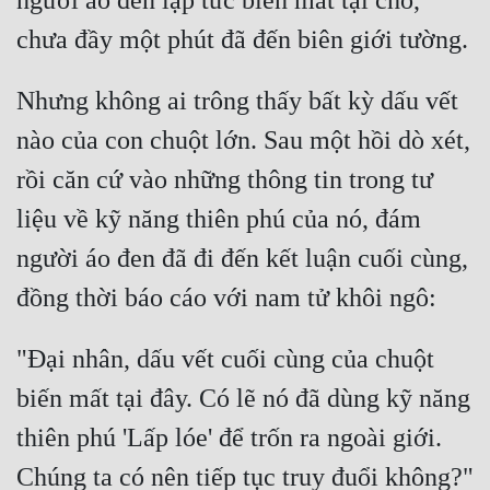
người áo đen lập tức biến mất tại chỗ, 
Mưu Mô
Mạt Thế
Nhưng không ai trông thấy bất kỳ dấu vết 
Mỹ Thực
nào của con chuột lớn. Sau một hồi dò xét, 
Ngôn Tình
rồi căn cứ vào những thông tin trong tư 
liệu về kỹ năng thiên phú của nó, đám 
Ngược
người áo đen đã đi đến kết luận cuối cùng, 
Nữ Cường
Nữ Phụ
Phong Thủy - Tâm Linh
"Đại nhân, dấu vết cuối cùng của chuột 
Phương Tây
biến mất tại đây. Có lẽ nó đã dùng kỹ năng 
thiên phú 'Lấp lóe' để trốn ra ngoài giới. 
Phản Phái
Chúng ta có nên tiếp tục truy đuổi không?" 
Quan Trường