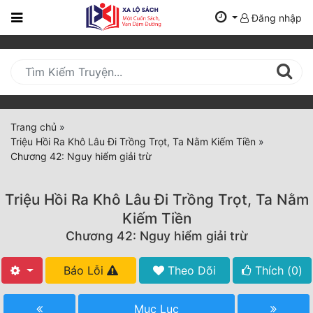
Đăng nhập
Trang
Chủ
Mới
Cập
Nhật
Trang chủ
»
(current)
Triệu Hồi Ra Khô Lâu Đi Trồng Trọt, Ta Nằm Kiếm Tiền
»
BXH
Chương 42: Nguy hiểm giải trừ
Thể Loại
Triệu Hồi Ra Khô Lâu Đi Trồng Trọt, Ta Nằm
Kiếm Tiền
Tất Cả
Chương 42: Nguy hiểm giải trừ
Truyện Mới Ra
Báo Lỗi
Theo Dõi
Thích (
0
)
Hoàn Thành
Mục Lục