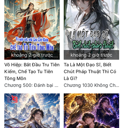
khoảng 2 giờ trước
khoảng 2 giờ trước
Võ Hiệp: Bắt Đầu Tru Tiên
Ta Là Một Đạo Sĩ, Biết
Kiếm, Chế Tạo Tu Tiên
Chút Pháp Thuật Thì Có
Tông Môn
Là Gì?
Chương 500: Đánh bại Quái Ngư, tiến nhập Hồng Thụ lâm
Chương 1030 Không Chi Hoàng Nguyên Đại Hư