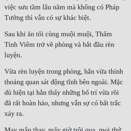
việc sưu tầm lâu năm mà không có Pháp 
Đẹp
Đẹp Hiệp
Sau khi ăn tối cùng muội muội, Thẩm 
Tính Cách Nhân Vật :
Tinh Viêm trở về phòng và bắt đầu rèn 
Cơ Trí
Sát Phạt Quyết Đoán
Vừa rèn luyện trong phòng, hắn vừa thỉnh 
Vô Sỉ
thoảng quan sát động tĩnh bên ngoài. Mặc 
Điềm Đạm
dù hiện tại hắn thấy những bố trí vừa rồi 
đã rất hoàn hảo, nhưng vẫn sợ có bất trắc 
May mắn thay, mấy giờ trôi qua, mọi thứ 