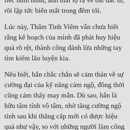
liếc nhìn nhau, ánh mắt lộ ra vẻ bất đắc dĩ, 
Đô Thị
Đông Phương
Lúc này, Thẩm Tinh Viêm vẫn chưa biết 
Đông Phương Huyền Huyễn
rằng kế hoạch của mình đã phát huy hiệu 
Đồng Nhân
quả rõ rệt, thành công đánh lừa những tay 
Cẩu Đạo Trường Sinh
Ngự Thú
Nếu biết, hắn chắc chắn sẽ cảm thán về sự 
Truyện Nam
cường đại của kỹ năng cảm ngộ, đồng thời 
cũng cảm thấy may mắn. Dù sao, hắn là 
Truyện Nữ
hữu tâm tính vô tâm, nhờ tăng cường ngộ 
Vô Địch Lưu
tính sau khi thăng cấp mới có được hiệu 
Xây Dựng Thế Lực
quả như vậy, so với những người làm công 
Đam Mỹ