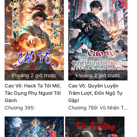
khoảng 2 giờ trước
khoảng 2 giờ trước
Cao Võ: Hack Ta Tới Mở,
Cao Võ: Quyền Luyện
Tác Dụng Phụ Ngươi Tới
Trăm Lượt, Đốn Ngộ Tự
Gánh
Gặp!
Chương 395:
Chương 789: Vũ Nhân Tộc niềm vui ngoài ý muốn (2)