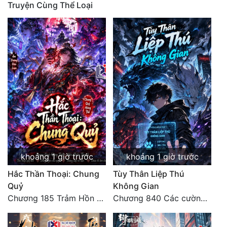
Truyện Cùng Thể Loại
khoảng 1 giờ trước
khoảng 1 giờ trước
Hắc Thần Thoại: Chung
Tùy Thân Liệp Thú
Quỷ
Không Gian
Chương 185 Trảm Hồn Đao Cơ Trương Ngưng Dao
Chương 840 Các cường giả Hằng Tinh cấp khác đâu?