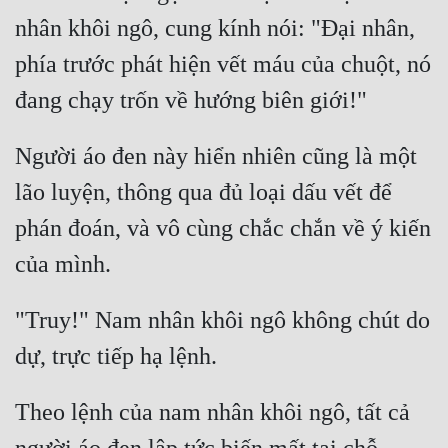
Hài Hước
nhân khôi ngô, cung kính nói: "Đại nhân, 
Hệ Thống
phía trước phát hiện vết máu của chuột, nó 
Học Đường
Khoa Huyễn
Người áo đen này hiển nhiên cũng là một 
Khoa Huyễn Không Gian
lão luyện, thông qua đủ loại dấu vết để 
Kinh Dị
phán đoán, và vô cùng chắc chắn về ý kiến 
Kiếm Hiệp
Kỳ Huyễn
"Truy!" Nam nhân khôi ngô không chút do 
Kỳ Ảo
Linh Dị
Làm Giàu
Theo lệnh của nam nhân khôi ngô, tất cả 
Lịch Sử