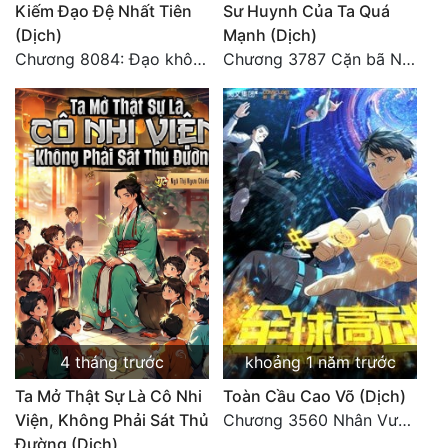
Kiếm Đạo Đệ Nhất Tiên
Sư Huynh Của Ta Quá
(Dịch)
Mạnh (Dịch)
Chương 8084: Đạo không bờ bến (Đại kết cục) (10)
Chương 3787 Cặn bã Nam Thiên Đạo
4 tháng trước
khoảng 1 năm trước
Ta Mở Thật Sự Là Cô Nhi
Toàn Cầu Cao Võ (Dịch)
Viện, Không Phải Sát Thủ
Chương 3560 Nhân Vương trở về - END
Đường (Dịch)