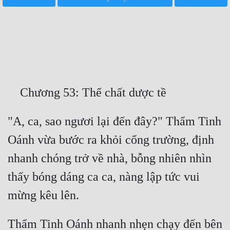
Free
Hậu Cung
Truyện Convert
Truyện Dịch
Truyện Nhập Môn
Truyện ngắn
"A, ca, sao ngươi lại đến đây?" Thẩm Tinh 
Oánh vừa bước ra khỏi cổng trường, định 
Xa Lộ Dịch
nhanh chóng trở về nhà, bỗng nhiên nhìn 
thấy bóng dáng ca ca, nàng lập tức vui 
Cung Đấu
Cạnh Kỹ
Cổ Tiên Hiệp
Thẩm Tinh Oánh nhanh nhẹn chạy đến bên 