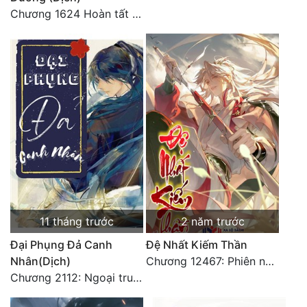
Chương 1624 Hoàn tất cảm nghĩ (2)
11 tháng trước
2 năm trước
Đại Phụng Đả Canh
Đệ Nhất Kiếm Thần
Nhân(Dịch)
Chương 12467: Phiên ngoại 20: Sinh nhật vui vẻ - Hoàn
Chương 2112: Ngoại truyện 3 - Tiệc mừng công