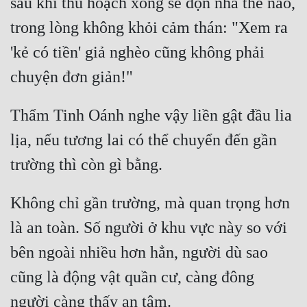
sau khi thu hoạch xong sẽ dọn nhà thế nào, 
Đô Thị
trong lòng không khỏi cảm thán: "Xem ra 
Đông Phương
'kẻ có tiền' giả nghèo cũng không phải 
Đông Phương Huyền Huyễn
Đồng Nhân
Thẩm Tinh Oánh nghe vậy liền gật đầu lia 
lịa, nếu tương lai có thể chuyển đến gần 
Cẩu Đạo Trường Sinh
Ngự Thú
Truyện Nam
Không chỉ gần trường, mà quan trọng hơn 
Truyện Nữ
là an toàn. Số người ở khu vực này so với 
bên ngoài nhiều hơn hẳn, người dù sao 
Vô Địch Lưu
cũng là động vật quần cư, càng đông 
Xây Dựng Thế Lực
Đam Mỹ