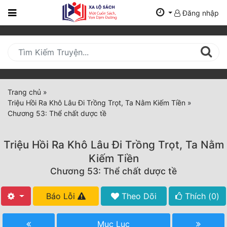
Đăng nhập
Trang
Chủ
Mới
Cập
Nhật
Trang chủ
»
(current)
Triệu Hồi Ra Khô Lâu Đi Trồng Trọt, Ta Nằm Kiếm Tiền
»
BXH
Chương 53: Thể chất dược tề
Thể Loại
Triệu Hồi Ra Khô Lâu Đi Trồng Trọt, Ta Nằm
Kiếm Tiền
Tất Cả
Chương 53: Thể chất dược tề
Truyện Mới Ra
Báo Lỗi
Theo Dõi
Thích (
0
)
Hoàn Thành
Mục Lục