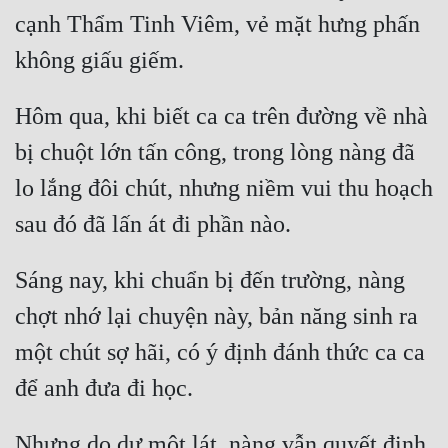
Cổ Đại
cạnh Thẩm Tinh Viêm, vẻ mặt hưng phấn 
Du Hí
Dã Sử
Hôm qua, khi biết ca ca trên đường về nhà 
Dị Giới
bị chuột lớn tấn công, trong lòng nàng đã 
Dị Năng
lo lắng đôi chút, nhưng niềm vui thu hoạch 
Gia Đấu
Góc Nhìn Nam
Sáng nay, khi chuẩn bị đến trường, nàng 
Góc Nhìn Nữ
chợt nhớ lại chuyện này, bản năng sinh ra 
Huyền Huyễn
một chút sợ hãi, có ý định đánh thức ca ca 
Huyền Nghi
Huyền Ảo
Nhưng do dự một lát, nàng vẫn quyết định 