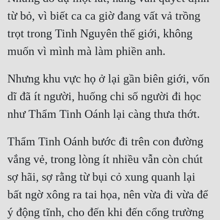
Hài Hước
từ bỏ, vì biết ca ca giờ đang vất vả trồng 
Hệ Thống
trọt trong Tinh Nguyên thế giới, không 
Học Đường
Khoa Huyễn
Nhưng khu vực họ ở lại gần biên giới, vốn 
Khoa Huyễn Không Gian
dĩ đã ít người, huống chi số người đi học 
Kinh Dị
Kiếm Hiệp
Thẩm Tinh Oánh bước đi trên con đường 
Kỳ Huyễn
vắng vẻ, trong lòng ít nhiều vẫn còn chút 
Kỳ Ảo
sợ hãi, sợ rằng từ bụi cỏ xung quanh lại 
Linh Dị
bất ngờ xông ra tai họa, nên vừa đi vừa để 
Làm Giàu
ý động tĩnh, cho đến khi đến cổng trường 
Lịch Sử