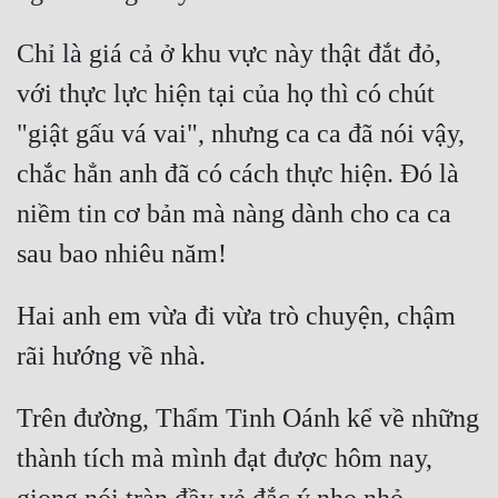
Đẹp
Chỉ là giá cả ở khu vực này thật đắt đỏ, 
Đẹp Hiệp
với thực lực hiện tại của họ thì có chút 
"giật gấu vá vai", nhưng ca ca đã nói vậy, 
Tính Cách Nhân Vật :
chắc hẳn anh đã có cách thực hiện. Đó là 
Cơ Trí
niềm tin cơ bản mà nàng dành cho ca ca 
Sát Phạt Quyết Đoán
Vô Sỉ
Hai anh em vừa đi vừa trò chuyện, chậm 
Điềm Đạm
Trên đường, Thẩm Tinh Oánh kể về những 
thành tích mà mình đạt được hôm nay, 