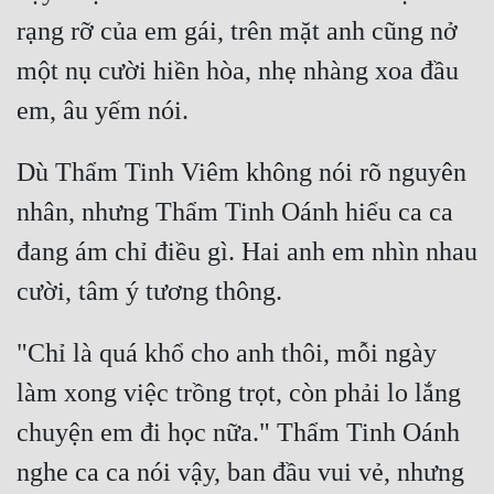
rạng rỡ của em gái, trên mặt anh cũng nở 
Quân Sự
một nụ cười hiền hòa, nhẹ nhàng xoa đầu 
Sảng Văn
Sắc
Sủng
Dù Thẩm Tinh Viêm không nói rõ nguyên 
nhân, nhưng Thẩm Tinh Oánh hiểu ca ca 
Thanh Xuân
đang ám chỉ điều gì. Hai anh em nhìn nhau 
Tiên Hiệp
Tiểu Thuyết
Trinh Thám
"Chỉ là quá khổ cho anh thôi, mỗi ngày 
Triều Đấu
làm xong việc trồng trọt, còn phải lo lắng 
chuyện em đi học nữa." Thẩm Tinh Oánh 
Trùng Sinh
nghe ca ca nói vậy, ban đầu vui vẻ, nhưng 
Trọng Sinh