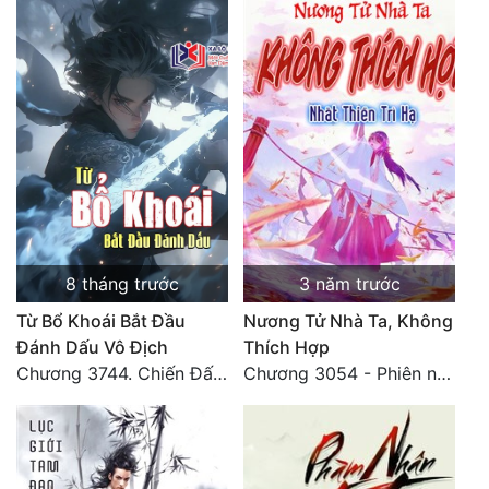
8 tháng trước
3 năm trước
Từ Bổ Khoái Bắt Đầu
Nương Tử Nhà Ta, Không
Đánh Dấu Vô Địch
Thích Hợp
Chương 3744. Chiến Đấu nghiền ép, Cực Thiên Chỉ Chủ (Đại Kết Cục)
Chương 3054 - Phiên ngoại 3: Nhật ký của Tống Như Nguyệt (2)