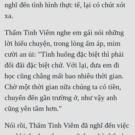
nghĩ đến tình hình thực tế, lại có chút xót 
Tu Chân
Tu Tiên
Tội Phạm
Thẩm Tinh Viêm nghe em gái nói những 
lời hiểu chuyện, trong lòng ấm áp, mỉm 
Vô Địch
cười an ủi: "Tình huống đặc biệt thì phải 
Võ Hiệp
đối đãi đặc biệt chứ. Với lại, đưa em đi 
Võng Du
học cũng chẳng mất bao nhiêu thời gian. 
Xuyên Không
Chờ một thời gian nữa chúng ta có tiền, 
Xuyên Nhanh
chuyển đến gần trường ở, như vậy anh 
Xuyên Sách
Xuyên Thư
Nói rồi, Thẩm Tinh Viêm đã nghĩ đến việc 
Điền Văn