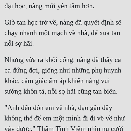
Mưu Mô
Giờ tan học trở về, nàng đã quyết định sẽ 
Mạt Thế
chạy nhanh một mạch về nhà, để xua tan 
Mỹ Thực
Ngôn Tình
Ngược
Nhưng vừa ra khỏi cổng, nàng đã thấy ca 
ca đứng đợi, giống như những phụ huynh 
Nữ Cường
khác, cảm giác ấm áp khiến nàng vui 
Nữ Phụ
Phong Thủy - Tâm Linh
Phương Tây
"Anh đến đón em về nhà, dạo gần đây 
Phản Phái
không thể để em một mình đi đi về về như 
vậy được." Thẩm Tinh Viêm nhìn nụ cười 
Quan Trường