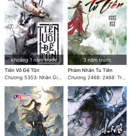
khoảng 1 năm trước
3 năm trước
Tiên Võ Đế Tôn
Phàm Nhân Tu Tiên
Chương 5353: Nhân Gian Đạo (Đại kết cục) (2)
Chương 2468: 2468: Trở Lại Vực Chủ Thành