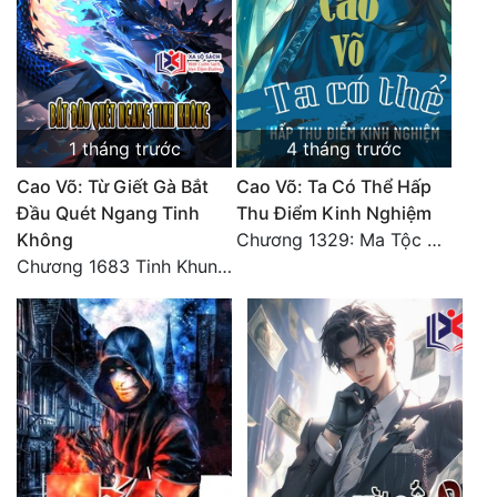
Đẹp
Đẹp Hiệp
1 tháng trước
4 tháng trước
Tính Cách Nhân Vật :
Cao Võ: Từ Giết Gà Bắt
Cao Võ: Ta Có Thể Hấp
Cơ Trí
Đầu Quét Ngang Tinh
Thu Điểm Kinh Nghiệm
Sát Phạt Quyết Đoán
Không
Chương 1329: Ma Tộc đại công chúa Thương Nguyệt
Chương 1683 Tinh Khung Võ Thánh (Hết)
Vô Sỉ
Điềm Đạm