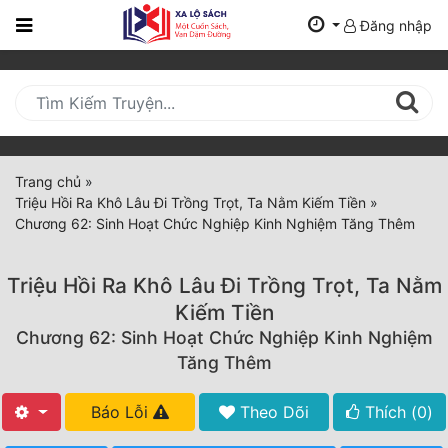
Đăng nhập
Trang
Chủ
Mới
Cập
Nhật
Trang chủ
»
(current)
Triệu Hồi Ra Khô Lâu Đi Trồng Trọt, Ta Nằm Kiếm Tiền
»
BXH
Chương 62: Sinh Hoạt Chức Nghiệp Kinh Nghiệm Tăng Thêm
Thể Loại
Triệu Hồi Ra Khô Lâu Đi Trồng Trọt, Ta Nằm
Kiếm Tiền
Tất Cả
Chương 62: Sinh Hoạt Chức Nghiệp Kinh Nghiệm
Tăng Thêm
Truyện Mới Ra
Hoàn Thành
Báo Lỗi
Theo Dõi
Thích (
0
)