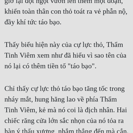
giờ lại đột ngột vươn lên thêm một đoạn,
Cổ Đại
khiến toàn thân con thỏ toát ra vẻ phẫn nộ,
Du Hí
đầy khí tức táo bạo.
Dã Sử
Dị Giới
Thấy biểu hiện này của cự lực thỏ, Thẩm
Dị Năng
Tinh Viêm xem như đã hiểu vì sao tên của
Gia Đấu
nó lại có thêm tiền tố "táo bạo".
Góc Nhìn Nam
Chỉ thấy cự lực thỏ táo bạo tăng tốc trong
Góc Nhìn Nữ
nháy mắt, hung hăng lao về phía Thẩm
Huyền Huyễn
Tinh Viêm, kẻ mà nó coi là địch nhân. Hai
Huyền Nghi
chiếc răng cửa lớn sắc nhọn của nó tỏa ra
Huyền Ảo
hàn ý thấu xương, nhắm thẳng đến mà cắn.