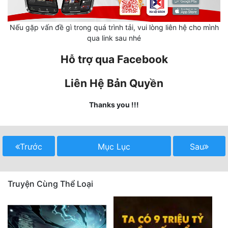
Quân Sự
Nếu gặp vấn đề gì trong quá trình tải, vui lòng liên hệ cho mình
Sảng Văn
qua link sau nhé
Sắc
Hỗ trợ qua Facebook
Sủng
Liên Hệ Bản Quyền
Thanh Xuân
Thanks you !!!
Tiên Hiệp
Tiểu Thuyết
Trước
Mục Lục
Sau
Trinh Thám
Triều Đấu
Truyện Cùng Thể Loại
Trùng Sinh
Trọng Sinh