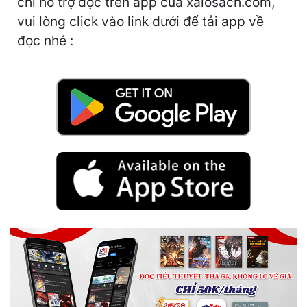
chỉ hỗ trợ đọc trên app của xalosach.com,
vui lòng click vào link dưới để tải app về
Mưu Mô
đọc nhé :
Mạt Thế
Mỹ Thực
Ngôn Tình
Ngược
Nữ Cường
Nữ Phụ
Phong Thủy - Tâm Linh
Phương Tây
Phản Phái
Quan Trường