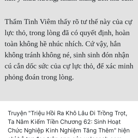
Hài Hước
Hệ Thống
Thẩm Tinh Viêm thấy rõ tư thế này của cự
Học Đường
lực thỏ, trong lòng đã có quyết định, hoàn
Khoa Huyễn
toàn không hề nhúc nhích. Cứ vậy, hắn
Khoa Huyễn Không Gian
không tránh không né, sinh sinh đón nhận
Kinh Dị
cú cắn dốc sức của cự lực thỏ, để xác minh
phỏng đoán trong lòng.
Kiếm Hiệp
Kỳ Huyễn
Kỳ Ảo
Truyện "Triệu Hồi Ra Khô Lâu Đi Trồng Trọt,
Linh Dị
Ta Nằm Kiếm Tiền Chương 62: Sinh Hoạt
Làm Giàu
Chức Nghiệp Kinh Nghiệm Tăng Thêm" hiện
Lịch Sử