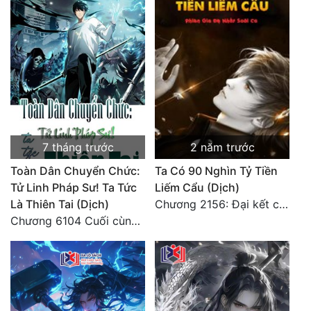
Tu Chân
Tu Tiên
Tội Phạm
Vô Địch
Võ Hiệp
7 tháng trước
2 năm trước
Võng Du
Toàn Dân Chuyển Chức:
Ta Có 90 Nghìn Tỷ Tiền
Xuyên Không
Tử Linh Pháp Sư! Ta Tức
Liếm Cẩu (Dịch)
Là Thiên Tai (Dịch)
Chương 2156: Đại kết cục!!!
Xuyên Nhanh
Chương 6104 Cuối cùng (HẾT)
Xuyên Sách
Xuyên Thư
Điền Văn