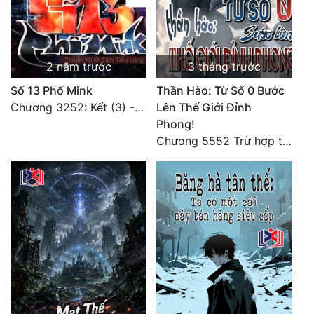
2 năm trước
3 tháng trước
Số 13 Phố Mink
Thần Hào: Từ Số 0 Bước
Chương 3252: Kết (3) - HẾT.
Lên Thế Giới Đỉnh
Phong!
Chương 5552 Trừ hợp tác, không còn cách nào khác!