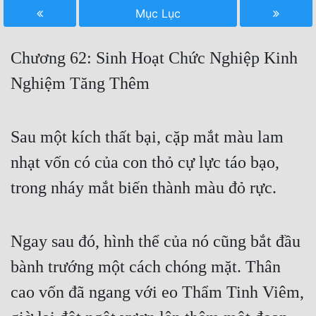
Mục Lục
Free
Hậu Cung
Chương 62: Sinh Hoạt Chức Nghiệp Kinh
Truyện Convert
Nghiệm Tăng Thêm
Truyện Dịch
Truyện Nhập Môn
Sau một kích thất bại, cặp mắt màu lam
nhạt vốn có của con thỏ cự lực táo bạo,
Truyện ngắn
trong nháy mắt biến thành màu đỏ rực.
Xa Lộ Dịch
Ngay sau đó, hình thể của nó cũng bắt đầu
Cung Đấu
bành trướng một cách chóng mặt. Thân
Cạnh Kỹ
cao vốn đã ngang với eo Thẩm Tinh Viêm,
Cổ Tiên Hiệp