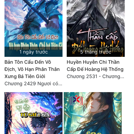
Đô Thị
Đông Phương
Đông Phương Huyền Huyễn
Đồng Nhân
1 ngày trước
5 tháng trước
Bản Tôn Cẩu Đến Vô
Huyền Huyễn Chi Thần
Cẩu Đạo Trường Sinh
Địch, Vô Hạn Phân Thân
Cấp Đế Hoàng Hệ Thống
Ngự Thú
Xưng Bá Tiên Giới
Chương 2531 - Chương cuối
Chương 2429 Ngươi có tuệ nhãn? Ta có...
Truyện Nam
Truyện Nữ
Vô Địch Lưu
Xây Dựng Thế Lực
Đam Mỹ