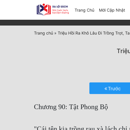
(c
Trang Chủ
Mới Cập Nhật
Trang chủ
»
Triệu Hồi Ra Khô Lâu Đi Trồng Trọt, 
Triệ
Trước
Chương 90: Tật Phong Bộ
"Cái tên kia trồng rau xà lách ch