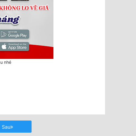
au nhé
Sau