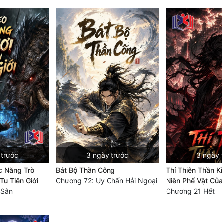
 trước
3 ngày trước
3 ngày 
 Năng Trò
Bát Bộ Thần Công
Thí Thiên Thần K
Tu Tiên Giới
Chương 72: Uy Chấn Hải Ngoại
Niên Phế Vật Củ
 Sân
Chương 21 Hết