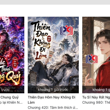
 trước
khoảng 1 giờ trước
khoảng 1 g
: Chung Quỷ
Thiên Đạo Hôm Nay Không Đi
Tu Sĩ Này Rất N
Chương 180: Gặp lại Khiên Nguyên Phượng
Làm
Chương 420: Tâm linh thích ứng (2)