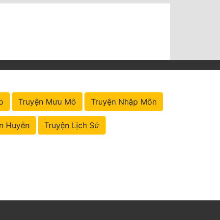
p
Truyện Mưu Mô
Truyện Nhập Môn
n Huyễn
Truyện Lịch Sử