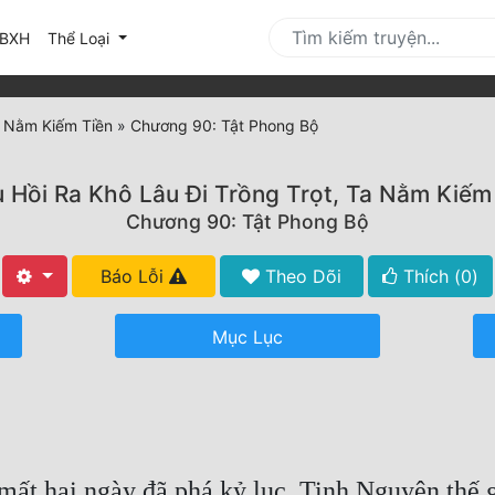
urrent)
BXH
Thể Loại
Ta Nằm Kiếm Tiền
»
Chương 90: Tật Phong Bộ
u Hồi Ra Khô Lâu Đi Trồng Trọt, Ta Nằm Kiếm
Chương 90: Tật Phong Bộ
Báo Lỗi
Theo Dõi
Thích (
0
)
Mục Lục
ỉ mất hai ngày đã phá kỷ lục, Tinh Nguyên thế 