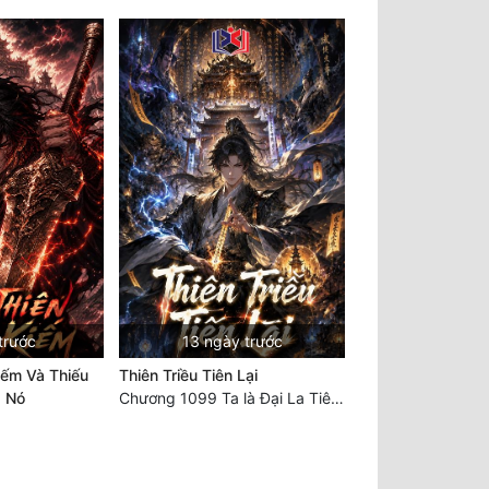
trước
13 ngày trước
iếm Và Thiếu
Thiên Triều Tiên Lại
a Nó
Chương 1099 Ta là Đại La Tiên! Một người đắc đạo, gà chó lên trời (Đại kết cục)