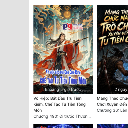
khoảng 5 giờ trước
2 ngày
Võ Hiệp: Bắt Đầu Tru Tiên
Mang Theo Chức
Kiếm, Chế Tạo Tu Tiên Tông
Chơi Xuyên Đến 
Môn
Chương 36: Lên
Chương 490: Đi trước Thương trường Địa Hạ, thắng lợi trở về.