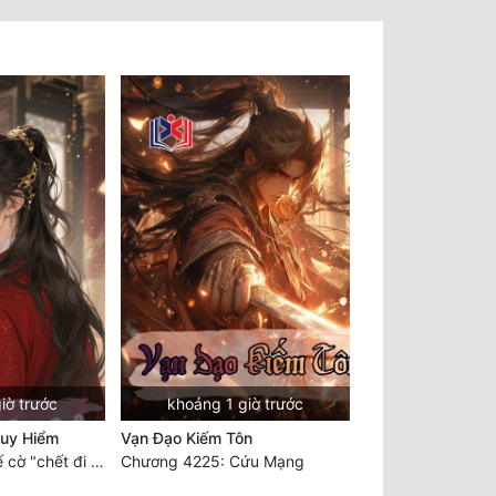
iờ trước
khoảng 1 giờ trước
guy Hiểm
Vạn Đạo Kiếm Tôn
Chương 980: Thế cờ "chết đi sống"
Chương 4225: Cứu Mạng