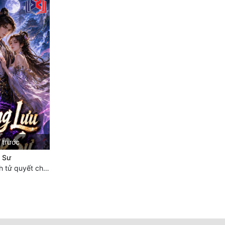
 trước
 Sư
Chương 689 Sinh tử quyết chiến- đại kết cục.