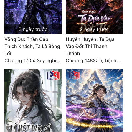
2 ngày trước
2 ngày trước
Võng Du: Thần Cấp
Huyền Huyễn: Ta Dựa
Thích Khách, Ta Là Bóng
Vào Đốt Thi Thành
Tối
Thánh
Chương 1705: Suy nghĩ sinh tồn của Vô Danh Tuyết!
Chương 1483: Tụ hội trước đại chiến