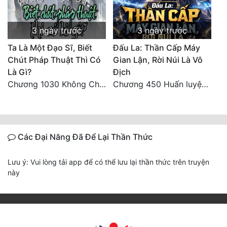
3 ngày trước
3 ngày trước
Ta Là Một Đạo Sĩ, Biết
Đấu La: Thần Cấp Máy
Chút Pháp Thuật Thì Có
Gian Lận, Rời Núi Là Vô
Là Gì?
Địch
Chương 1030 Không Chi Hoàng Nguyên Đại Hư
Chương 450 Huấn luyện thực chiến, Long Linh Cơ đối chiến bốn người Cổ Nguyệt và Vũ Lân!
Các Đại Năng Đã Để Lại Thần Thức
Lưu ý: Vui lòng tải app để có thể lưu lại thần thức trên truyện
này