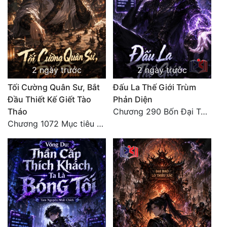
2 ngày trước
2 ngày trước
Tối Cường Quân Sư, Bắt
Đấu La Thế Giới Trùm
Đầu Thiết Kế Giết Tào
Phản Diện
Tháo
Chương 290 Bốn Đại Tông Môn Đơn Thuộc Tính Vô Cùng Thê Lương
Chương 1072 Mục tiêu của chúng ta là biển sao trời (2/2)