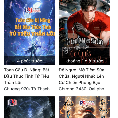
Tu Chân
Tu Tiên
Tội Phạm
Vô Địch
Võ Hiệp
Võng Du
4 phút trước
khoảng 1 giờ trước
Xuyên Không
Toàn Cầu Dị Năng: Bắt
Để Ngươi Mở Tiệm Sửa
Đầu Thức Tỉnh Tử Tiêu
Chữa, Ngươi Nhấc Lên
Xuyên Nhanh
Thần Lôi
Cơ Chiến Phong Bạo
Chương 970: Tô Thanh Li sa vào huyễn tượng! Hôn lễ!
Chương 2430: Oai phong tà khí?! Điều kiện thỏa hiệp?!
Xuyên Sách
Xuyên Thư
Điền Văn