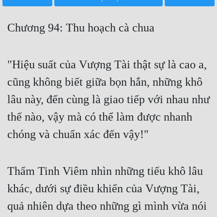
Free
Chương 94: Thu hoạch cà chua
Hậu Cung
Truyện Convert
"Hiệu suất của Vượng Tài thật sự là cao a,
Truyện Dịch
cũng không biết giữa bọn hắn, những khô
Truyện Nhập Môn
lâu này, đến cùng là giao tiếp với nhau như
Truyện ngắn
thế nào, vậy mà có thể làm được nhanh
Xa Lộ Dịch
chóng và chuẩn xác đến vậy!"
Cung Đấu
Thẩm Tinh Viêm nhìn những tiểu khô lâu
Cạnh Kỹ
khác, dưới sự điều khiển của Vượng Tài,
quả nhiên dựa theo những gì mình vừa nói
Cổ Tiên Hiệp