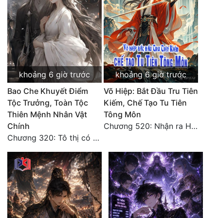
Đẹp
Đẹp Hiệp
Tính Cách Nhân Vật :
khoảng 6 giờ trước
khoảng 6 giờ trước
Cơ Trí
Bao Che Khuyết Điểm
Võ Hiệp: Bắt Đầu Tru Tiên
Tộc Trưởng, Toàn Tộc
Kiếm, Chế Tạo Tu Tiên
Sát Phạt Quyết Đoán
Thiên Mệnh Nhân Vật
Tông Môn
Vô Sỉ
Chính
Chương 520: Nhận ra Hồng Thất Công, mỹ thực mê hoặc
Chương 320: Tô thị có hậu bối, sơ lộ tài năng
Điềm Đạm