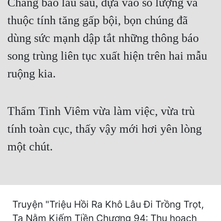
Chẳng bao lâu sau, dựa vào số lượng và
Hài Hước
thuộc tính tăng gấp bội, bọn chúng đã
Hệ Thống
dùng sức mạnh dập tắt những thông báo
Học Đường
song trùng liên tục xuất hiện trên hai mẫu
Khoa Huyễn
ruộng kia.
Khoa Huyễn Không Gian
Kinh Dị
Thẩm Tinh Viêm vừa làm việc, vừa trù
Kiếm Hiệp
tính toàn cục, thấy vậy mới hơi yên lòng
Kỳ Huyễn
một chút.
Kỳ Ảo
Linh Dị
Làm Giàu
Truyện "Triệu Hồi Ra Khô Lâu Đi Trồng Trọt,
Ta Nằm Kiếm Tiền Chương 94: Thu hoạch
Lịch Sử