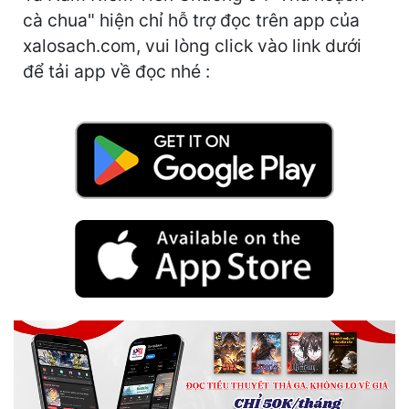
cà chua" hiện chỉ hỗ trợ đọc trên app của
Mưu Mô
xalosach.com, vui lòng click vào link dưới
để tải app về đọc nhé :
Mạt Thế
Mỹ Thực
Ngôn Tình
Ngược
Nữ Cường
Nữ Phụ
Phong Thủy - Tâm Linh
Phương Tây
Phản Phái
Quan Trường