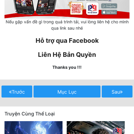
Quân Sự
Sảng Văn
Nếu gặp vấn đề gì trong quá trình tải, vui lòng liên hệ cho mình
qua link sau nhé
Sắc
Hỗ trợ qua Facebook
Sủng
Liên Hệ Bản Quyền
Thanh Xuân
Thanks you !!!
Tiên Hiệp
Tiểu Thuyết
Trước
Mục Lục
Sau
Trinh Thám
Triều Đấu
Truyện Cùng Thể Loại
Trùng Sinh
Trọng Sinh