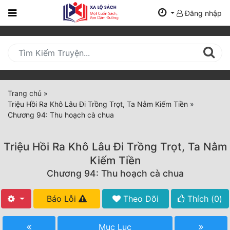
Đăng nhập
Trang
Chủ
Mới
Cập
Nhật
Trang chủ
»
(current)
Triệu Hồi Ra Khô Lâu Đi Trồng Trọt, Ta Nằm Kiếm Tiền
»
BXH
Chương 94: Thu hoạch cà chua
Thể Loại
Triệu Hồi Ra Khô Lâu Đi Trồng Trọt, Ta Nằm
Kiếm Tiền
Tất Cả
Chương 94: Thu hoạch cà chua
Truyện Mới Ra
Báo Lỗi
Theo Dõi
Thích (
0
)
Hoàn Thành
Mục Lục