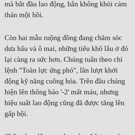
mà bắt đầu lao động, hắn không khỏi cảm
Cổ Đại
thán một hồi.
Du Hí
Dã Sử
Còn hai mẫu ruộng đồng đang chăm sóc
Dị Giới
dưa hấu và ô mai, những tiểu khô lâu ở đó
Dị Năng
lại càng ra sức hơn. Chúng tuân theo chỉ
Gia Đấu
lệnh "Toàn lực ứng phó", lần lượt khởi
Góc Nhìn Nam
động kỹ năng cuồng hóa. Trên đầu chúng
Góc Nhìn Nữ
hiện lên thông báo '-2' mất máu, nhưng
Huyền Huyễn
hiệu suất lao động cũng đã được tăng lên
gấp bội.
Huyền Nghi
Huyền Ảo