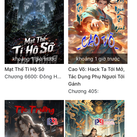
Đô Thị
Đông Phương
Đông Phương Huyền Huyễn
Đồng Nhân
khoảng 1 giờ trước
khoảng 1 giờ trước
Cẩu Đạo Trường Sinh
Mạt Thế Ti Hộ Sở
Cao Võ: Hack Ta Tới Mở,
Ngự Thú
Chương 6600: Đông Hoang Đại Quyết Chiến Thiên Địa Sụp Đổ
Tác Dụng Phụ Ngươi Tới
Gánh
Truyện Nam
Chương 405:
Truyện Nữ
Vô Địch Lưu
Xây Dựng Thế Lực
Đam Mỹ