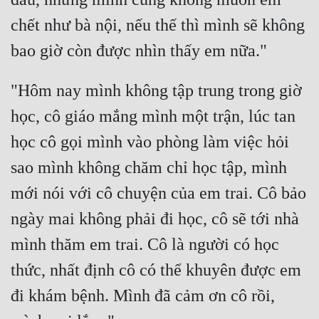
Tu Chân
chết như bà nội, nếu thế thì mình sẽ không 
Tu Tiên
Tội Phạm
"Hôm nay mình không tập trung trong giờ 
Vô Địch
học, cô giáo mắng mình một trận, lúc tan 
Võ Hiệp
học cô gọi mình vào phòng làm việc hỏi 
Võng Du
sao mình không chăm chỉ học tập, mình 
Xuyên Không
mới nói với cô chuyện của em trai. Cô bảo 
Xuyên Nhanh
ngày mai không phải đi học, cô sẽ tới nhà 
mình thăm em trai. Cô là người có học 
Xuyên Sách
thức, nhất định cô có thể khuyên được em 
Xuyên Thư
đi khám bệnh. Mình đã cảm ơn cô rồi, 
Điền Văn