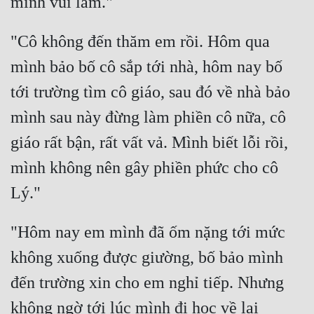
Đô Thị
Đông Phương
"Cô không đến thăm em rồi. Hôm qua 
mình bảo bố cô sắp tới nhà, hôm nay bố 
Đông Phương Huyền Huyễn
tới trường tìm cô giáo, sau đó về nhà bảo 
Đồng Nhân
mình sau này đừng làm phiền cô nữa, cô 
giáo rất bận, rất vất vả. Mình biết lỗi rồi, 
Cẩu Đạo Trường Sinh
mình không nên gây phiền phức cho cô 
Ngự Thú
Truyện Nam
"Hôm nay em mình đã ốm nặng tới mức 
Truyện Nữ
không xuống được giường, bố bảo mình 
Vô Địch Lưu
đến trường xin cho em nghỉ tiếp. Nhưng 
Xây Dựng Thế Lực
không ngờ tới lúc mình đi học về lại 
Đam Mỹ