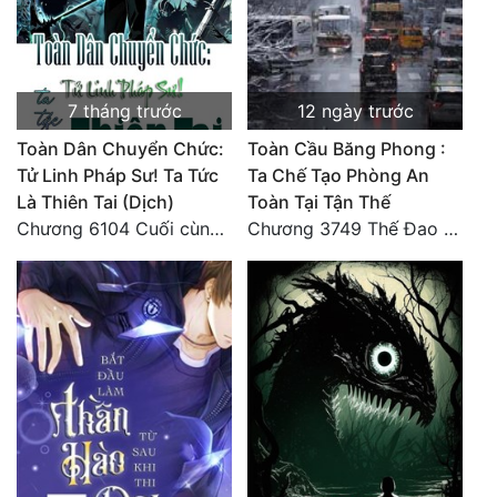
7 tháng trước
12 ngày trước
Toàn Dân Chuyển Chức:
Toàn Cầu Băng Phong :
Tử Linh Pháp Sư! Ta Tức
Ta Chế Tạo Phòng An
Là Thiên Tai (Dịch)
Toàn Tại Tận Thế
Chương 6104 Cuối cùng (HẾT)
Chương 3749 Thế Đao xuất kích