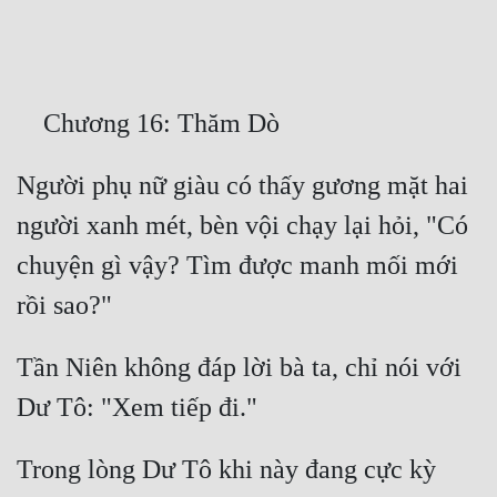
Free
Hậu Cung
Truyện Convert
Truyện Dịch
Người phụ nữ giàu có thấy gương mặt hai 
Truyện Nhập Môn
người xanh mét, bèn vội chạy lại hỏi, "Có 
Truyện ngắn
chuyện gì vậy? Tìm được manh mối mới 
Xa Lộ Dịch
Tần Niên không đáp lời bà ta, chỉ nói với 
Cung Đấu
Cạnh Kỹ
Trong lòng Dư Tô khi này đang cực kỳ 
Cổ Tiên Hiệp