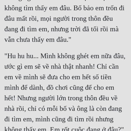
không tìm thấy em đâu. Bố bảo em trốn đi 
Đẹp
đâu mất rồi, mọi người trong thôn đều 
Đẹp Hiệp
đang đi tìm em, nhưng trời đã tối rồi mà 
Tính Cách Nhân Vật :
Cơ Trí
"Hu hu hu... Mình không ghét em nữa đâu, 
Sát Phạt Quyết Đoán
ước gì em sẽ về nhà thật nhanh! Chỉ cần 
Vô Sỉ
em về mình sẽ đưa cho em hết số tiền 
Điềm Đạm
mình để dành, đồ chơi cũng để cho em 
hết! Nhưng người lớn trong thôn đều về 
nhà rồi, chỉ có mỗi bố và ông là còn đang 
đi tìm em, mình cũng đi tìm rồi nhưng 