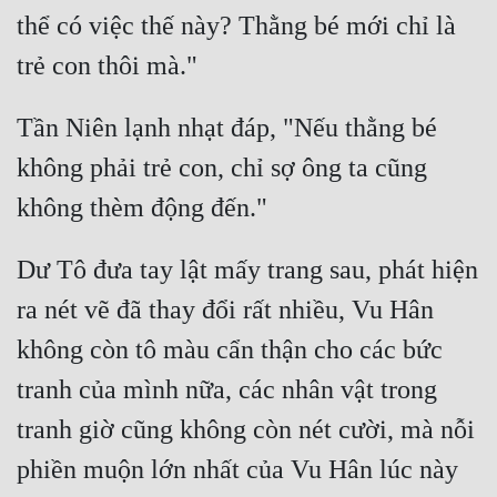
thể có việc thế này? Thằng bé mới chỉ là 
Mưu Mô
Mạt Thế
Tần Niên lạnh nhạt đáp, "Nếu thằng bé 
Mỹ Thực
không phải trẻ con, chỉ sợ ông ta cũng 
Ngôn Tình
Ngược
Nữ Cường
Dư Tô đưa tay lật mấy trang sau, phát hiện 
ra nét vẽ đã thay đổi rất nhiều, Vu Hân 
Nữ Phụ
không còn tô màu cẩn thận cho các bức 
Phong Thủy - Tâm Linh
tranh của mình nữa, các nhân vật trong 
Phương Tây
tranh giờ cũng không còn nét cười, mà nỗi 
Phản Phái
phiền muộn lớn nhất của Vu Hân lúc này 
Quan Trường