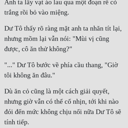
Anh ta lấy vạt áo lau qua một đoạn rễ cỏ 
Dư Tô thấy rõ ràng mặt anh ta nhăn tít lại, 
nhưng mồm lại vẫn nói: "Mùi vị cũng 
"..." Dư Tô bước về phía cầu thang, "Giờ 
Dù ăn cỏ cũng là một cách giải quyết, 
nhưng giờ vẫn có thể cố nhịn, tới khi nào 
đói đến mức không chịu nổi nữa Dư Tô sẽ 