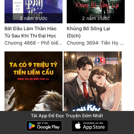
2 năm trước
2 năm trước
Bắt Đầu Làm Thần Hào
Khủng Bố Sống Lại
Từ Sau Khi Thi Đại Học
(Dịch)
Chương 4868 - Phổ biến Hạ Quốc tệ!
Chương 3694: Tiễn Họ Đoạn Đường Cuối - Hoàn
Tải App Để Đọc Truyện Sớm Nhất
2 năm trước
8 tháng trước