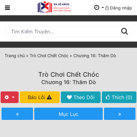
Đăng nhập
Trang
Chủ
Mới
Cập
Nhật
Trang chủ
»
Trò Chơi Chết Chóc
»
Chương 16: Thăm Dò
(current)
BXH
Trò Chơi Chết Chóc
Thể Loại
Chương 16: Thăm Dò
Báo Lỗi
Theo Dõi
Thích (
0
)
Tất Cả
Truyện Mới Ra
Mục Lục
Hoàn Thành