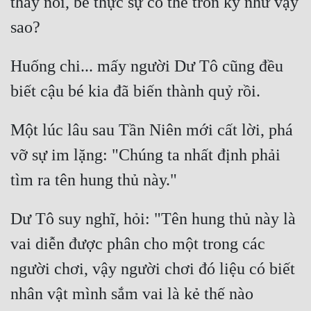
thấy nổi, bé thực sự có thể trốn kỹ như vậy 
Huống chi... mấy người Dư Tô cũng đều 
Một lúc lâu sau Tần Niên mới cất lời, phá 
vỡ sự im lặng: "Chúng ta nhất định phải 
Dư Tô suy nghĩ, hỏi: "Tên hung thủ này là 
vai diễn được phân cho một trong các 
người chơi, vậy người chơi đó liệu có biết 
nhân vật mình sắm vai là kẻ thế nào 