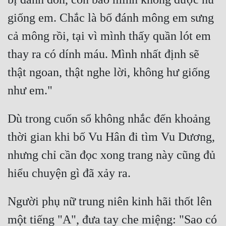
Hài Hước
giống em. Chắc là bố đánh mông em sưng 
Hệ Thống
cả mông rồi, tại vì mình thấy quần lót em 
Học Đường
thay ra có dính máu. Mình nhất định sẽ 
Khoa Huyễn
thật ngoan, thật nghe lời, không hư giống 
Khoa Huyễn Không Gian
Kinh Dị
Dù trong cuốn sổ không nhắc đến khoảng 
Kiếm Hiệp
thời gian khi bố Vu Hân đi tìm Vu Dương, 
Kỳ Huyễn
nhưng chỉ cần đọc xong trang này cũng đủ 
Kỳ Ảo
Linh Dị
Người phụ nữ trung niên kinh hãi thốt lên 
Làm Giàu
một tiếng "A", đưa tay che miệng: "Sao có 
Lịch Sử