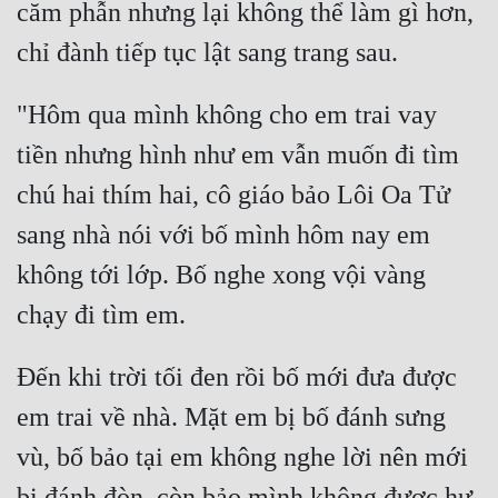
căm phẫn nhưng lại không thể làm gì hơn, 
Cổ Đại
Du Hí
Dã Sử
"Hôm qua mình không cho em trai vay 
Dị Giới
tiền nhưng hình như em vẫn muốn đi tìm 
chú hai thím hai, cô giáo bảo Lôi Oa Tử 
Dị Năng
sang nhà nói với bố mình hôm nay em 
Gia Đấu
không tới lớp. Bố nghe xong vội vàng 
Góc Nhìn Nam
Góc Nhìn Nữ
Huyền Huyễn
Đến khi trời tối đen rồi bố mới đưa được 
em trai về nhà. Mặt em bị bố đánh sưng 
Huyền Nghi
vù, bố bảo tại em không nghe lời nên mới 
Huyền Ảo
bị đánh đòn, còn bảo mình không được hư 