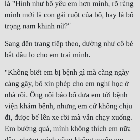
là "Hình như bố yêu em hơn mình, rõ ràng 
Quân Sự
mình mới là con gái ruột của bố, hay là bố 
Sảng Văn
Sắc
Sang đến trang tiếp theo, dường như cô bé 
Sủng
Thanh Xuân
"Không biết em bị bệnh gì mà càng ngày 
Tiên Hiệp
càng gầy, bố xin phép cho em nghỉ học ở 
Tiểu Thuyết
nhà rồi. Ông nội bảo bố đưa em tới bệnh 
Trinh Thám
viện khám bệnh, nhưng em cứ không chịu 
Triều Đấu
đi, được bế lên xe rồi mà vẫn chạy xuống. 
Trùng Sinh
Em bướng quá, mình không thích em nữa 
Trọng Sinh
đâu, nhưng mình cũng không muốn em 