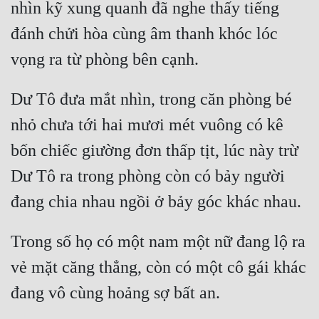
nhìn kỹ xung quanh đã nghe thấy tiếng 
Cổ Đại
đánh chửi hòa cùng âm thanh khóc lóc 
Du Hí
Dã Sử
Dị Giới
Dư Tô đưa mắt nhìn, trong căn phòng bé 
nhỏ chưa tới hai mươi mét vuông có kê 
Dị Năng
bốn chiếc giường đơn thấp tịt, lúc này trừ 
Gia Đấu
Dư Tô ra trong phòng còn có bảy người 
Góc Nhìn Nam
Góc Nhìn Nữ
Huyền Huyễn
Trong số họ có một nam một nữ đang lộ ra 
vẻ mặt căng thẳng, còn có một cô gái khác 
Huyền Nghi
Huyền Ảo