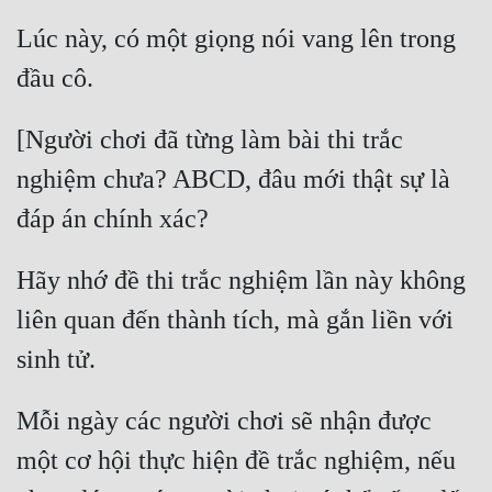
Quân Sự
Lúc này, có một giọng nói vang lên trong 
Sảng Văn
Sắc
[Người chơi đã từng làm bài thi trắc 
Sủng
nghiệm chưa? ABCD, đâu mới thật sự là 
Thanh Xuân
Tiên Hiệp
Hãy nhớ đề thi trắc nghiệm lần này không 
Tiểu Thuyết
liên quan đến thành tích, mà gắn liền với 
Trinh Thám
Triều Đấu
Mỗi ngày các người chơi sẽ nhận được 
Trùng Sinh
một cơ hội thực hiện đề trắc nghiệm, nếu 
Trọng Sinh