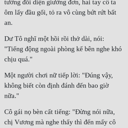
tường đối diện giường đơn, hai tay cô ta 
ôm lấy đầu gối, tỏ ra vô cùng bứt rứt bất 
Đẹp
Đẹp Hiệp
Dư Tô nghĩ một hồi rồi thở dài, nói: 
Tính Cách Nhân Vật :
"Tiếng động ngoài phòng kế bên nghe khó 
Cơ Trí
Sát Phạt Quyết Đoán
Vô Sỉ
Một người chơi nữ tiếp lời: "Đúng vậy, 
Điềm Đạm
không biết còn định đánh đến bao giờ 
Cô gái nọ bèn cất tiếng: "Đừng nói nữa, 
chị Vương mà nghe thấy thì đến mấy cô 