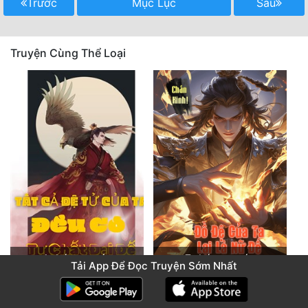
Trước
Mục Lục
Sau
Truyện Cùng Thể Loại
4 tháng trước
7 tháng trước
Tải App Để Đọc Truyện Sớm Nhất
Tất Cả Đệ Tử Của Ta Đều
Chấn Kinh! Đồ Đệ Của Ta
Có Tư Chất Đại Đế (Dịch)
Lại Là Nữ Đế?