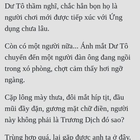
Hài Hước
Dư Tô thầm nghĩ, chắc hẳn bọn họ là 
Hệ Thống
người chơi mới được tiếp xúc với Ứng 
Học Đường
Khoa Huyễn
Còn có một người nữa... Ánh mắt Dư Tô 
Khoa Huyễn Không Gian
chuyển đến một người đàn ông đang ngồi 
Kinh Dị
trong xó phòng, chợt cảm thấy hơi ngỡ 
Kiếm Hiệp
Kỳ Huyễn
Cặp lông mày thưa, đôi mắt híp tịt, đầu 
Kỳ Ảo
mũi đầy đặn, gương mặt chữ điền, người 
Linh Dị
Làm Giàu
Lịch Sử