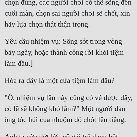
chọn đúng, các người chơi có thể sống đến 
Tu Chân
cuối màn, chọn sai người chơi sẽ chết, xin 
Tu Tiên
Tội Phạm
Yêu cầu nhiệm vụ: Sống sót trong vòng 
Vô Địch
bảy ngày, hoặc thành công rời khỏi tiệm 
Võ Hiệp
Võng Du
Xuyên Không
Xuyên Nhanh
"Ô, nhiệm vụ lần này cũng có vẻ được đấy, 
Xuyên Sách
có lẽ sẽ không khó lắm?" Một người đàn 
Xuyên Thư
Điền Văn
Anh ta vừa dứt lời, cô gái trẻ đang hốt 