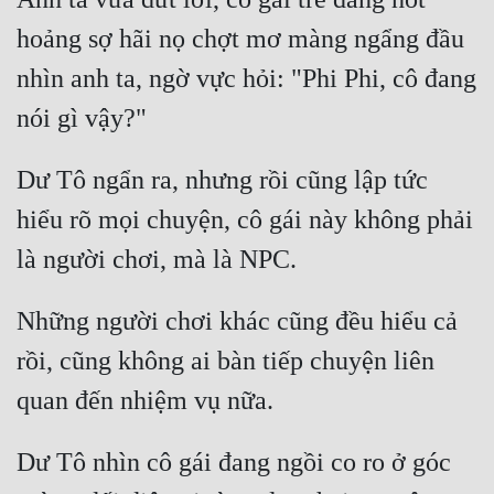
Đô Thị
hoảng sợ hãi nọ chợt mơ màng ngẩng đầu 
Đông Phương
nhìn anh ta, ngờ vực hỏi: "Phi Phi, cô đang 
Đông Phương Huyền Huyễn
Đồng Nhân
Dư Tô ngẩn ra, nhưng rồi cũng lập tức 
hiểu rõ mọi chuyện, cô gái này không phải 
Cẩu Đạo Trường Sinh
Ngự Thú
Những người chơi khác cũng đều hiểu cả 
Truyện Nam
rồi, cũng không ai bàn tiếp chuyện liên 
Truyện Nữ
Vô Địch Lưu
Xây Dựng Thế Lực
Dư Tô nhìn cô gái đang ngồi co ro ở góc 
Đam Mỹ