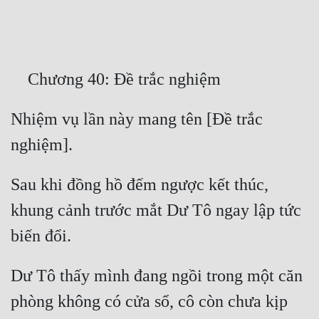
Free
Hậu Cung
Truyện Convert
Truyện Dịch
Nhiệm vụ lần này mang tên [Đề trắc 
Truyện Nhập Môn
Truyện ngắn
Sau khi đồng hồ đếm ngược kết thúc, 
Xa Lộ Dịch
khung cảnh trước mắt Dư Tô ngay lập tức 
Cung Đấu
Cạnh Kỹ
Dư Tô thấy mình đang ngồi trong một căn 
phòng không có cửa sổ, cô còn chưa kịp 
Cổ Tiên Hiệp