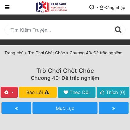
Đăng nhập
Trang
Chủ
Mới
Cập
Nhật
Trang chủ
»
Trò Chơi Chết Chóc
»
Chương 40: Đề trắc nghiệm
(current)
BXH
Trò Chơi Chết Chóc
Thể Loại
Chương 40: Đề trắc nghiệm
Báo Lỗi
Theo Dõi
Thích (
0
)
Tất Cả
Truyện Mới Ra
Mục Lục
Hoàn Thành