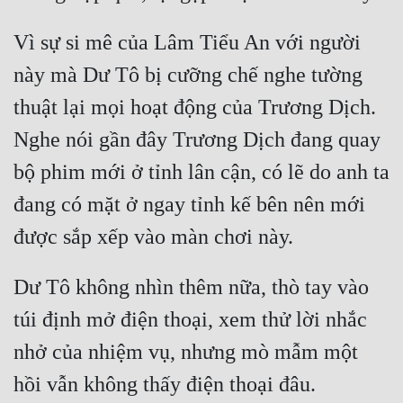
Mưu Mô
Vì sự si mê của Lâm Tiểu An với người 
Mạt Thế
này mà Dư Tô bị cưỡng chế nghe tường 
thuật lại mọi hoạt động của Trương Dịch. 
Mỹ Thực
Nghe nói gần đây Trương Dịch đang quay 
Ngôn Tình
bộ phim mới ở tỉnh lân cận, có lẽ do anh ta 
Ngược
đang có mặt ở ngay tỉnh kế bên nên mới 
Nữ Cường
Nữ Phụ
Dư Tô không nhìn thêm nữa, thò tay vào 
Phong Thủy - Tâm Linh
túi định mở điện thoại, xem thử lời nhắc 
Phương Tây
nhở của nhiệm vụ, nhưng mò mẫm một 
Phản Phái
Quan Trường