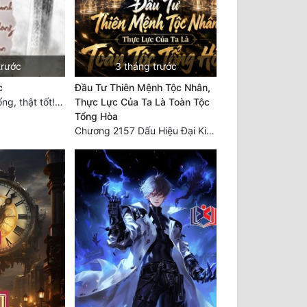
trước
3 tháng trước
c
Đầu Tư Thiên Mệnh Tộc Nhân,
Chương 2806: Sống, thật tốt! (Đại kết cục)
Thực Lực Của Ta Là Toàn Tộc
Tổng Hòa
Chương 2157 Dấu Hiệu Đại Kiếp