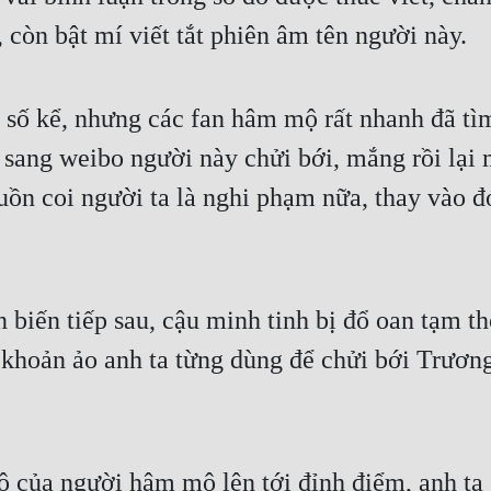
, còn bật mí viết tắt phiên âm tên người này.
số kể, nhưng các fan hâm mộ rất nhanh đã tìm
o sang weibo người này chửi bới, mắng rồi lại
n coi người ta là nghi phạm nữa, thay vào đó
biến tiếp sau, cậu minh tinh bị đổ oan tạm th
i khoản ảo anh ta từng dùng để chửi bới Trươ
ộ của người hâm mộ lên tới đỉnh điểm, anh ta 