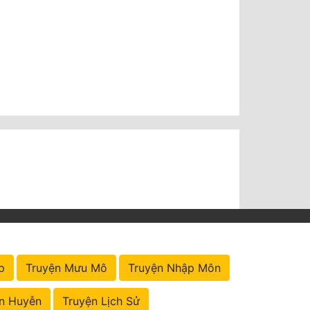
p
Truyện Mưu Mô
Truyện Nhập Môn
n Huyễn
Truyện Lịch Sử