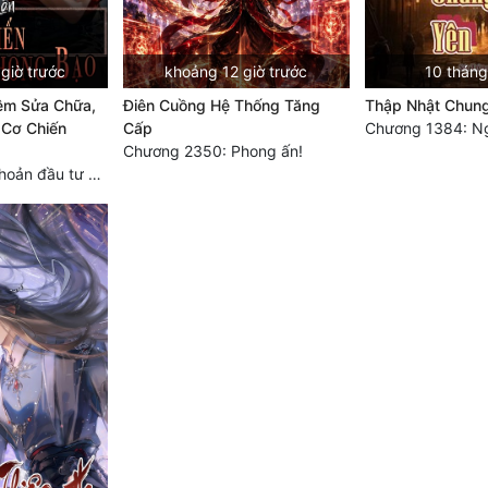
giờ trước
khoảng 12 giờ trước
10 tháng
ệm Sửa Chữa,
Điên Cuồng Hệ Thống Tăng
Thập Nhật Chung
 Cơ Chiến
Cấp
Chương 2350: Phong ấn!
Chương 2425: Khoản đầu tư của Tượng Chủ!! Nỗi nghi hoặc của Tô Bạch!