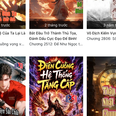
 trước
2 tháng trước
3 năm 
ệ Của Ta Lại Là
Bắt Đầu Trở Thành Thủ Tọa,
Vô Địch Kiếm Vự
Đánh Dấu Cực Đạo Đế Binh!
Chương 2998: Cuồng vọng vốn liếng
Chương 2512: Đế Như Ngọc thỉnh cầu