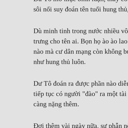
sôi nổi suy đoán tên tuổi hung thủ
Dù minh tinh trong nước nhiều vô 
trưng cho tên ai. Bọn họ ào ào la
nào mà cư dân mạng còn không buồ
như hung thủ luôn.
Dư Tô đoán ra được phần nào diễn 
tiếp tục có người "đào" ra một tà
càng nặng thêm.
Đợi thêm vài ngày nữa, sự phẫn n