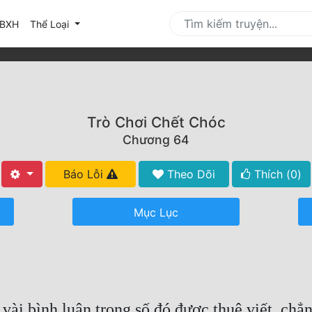
urrent)
BXH
Thể Loại
Trò Chơi Chết Chóc
Chương 64
Báo Lỗi
Theo Dõi
Thích (
0
)
Mục Lục
vài bình luận trong số đó được thuê viết, chẳ