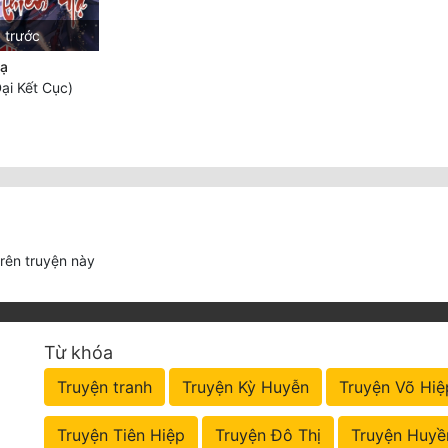
 trước
Hạ
ại Kết Cục)
trên truyện này
Từ khóa
Truyện tranh
Truyện Kỳ Huyễn
Truyện Võ Hiệ
Truyện Tiên Hiệp
Truyện Đô Thị
Truyện Huyề