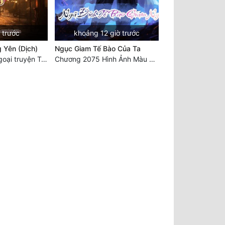
 trước
khoảng 12 giờ trước
 Yên (Dịch)
Ngục Giam Tế Bào Của Ta
Chương 1384: Ngoại truyện Trương Lệ Quyên (cuối cùng)
Chương 2075 Hình Ảnh Màu Xám