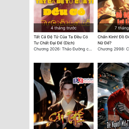
4 tháng trước
7 tháng
Tất Cả Đệ Tử Của Ta Đều Có
Chấn Kinh! Đồ Đ
Tư Chất Đại Đế (Dịch)
Nữ Đế?
Chương 2026: Thảo Đường chi mê, xanh thẳm tinh cầu