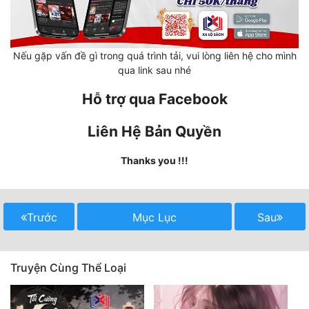
Hài Hước
Hệ Thống
Nếu gặp vấn đề gì trong quá trình tải, vui lòng liên hệ cho mình
Học Đường
qua link sau nhé
Khoa Huyễn
Hỗ trợ qua Facebook
Khoa Huyễn Không Gian
Liên Hệ Bản Quyền
Kinh Dị
Thanks you !!!
Kiếm Hiệp
Kỳ Huyễn
Trước
Mục Lục
Sau
Kỳ Ảo
Linh Dị
Truyện Cùng Thể Loại
Làm Giàu
Lịch Sử