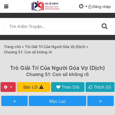
Đăng nhập
Trang
Chủ
Mới
Cập
Nhật
Trang chủ
»
Trò Giải Trí Của Người Góa Vợ (Dịch)
»
(current)
Chương 51: Con số không rõ
BXH
Thể Loại
Trò Giải Trí Của Người Góa Vợ (Dịch)
Chương 51: Con số không rõ
Tất Cả
Báo Lỗi
Theo Dõi
Thích (
0
)
Truyện Mới Ra
Mục Lục
Hoàn Thành