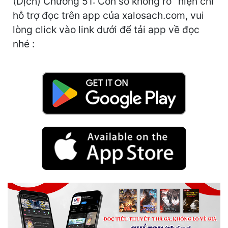
(Dịch) Chương 51: Con số không rõ" hiện chỉ
Cổ Đại
hỗ trợ đọc trên app của xalosach.com, vui
Du Hí
lòng click vào link dưới để tải app về đọc
nhé :
Dã Sử
Dị Giới
Dị Năng
Gia Đấu
Góc Nhìn Nam
Góc Nhìn Nữ
Huyền Huyễn
Huyền Nghi
Huyền Ảo