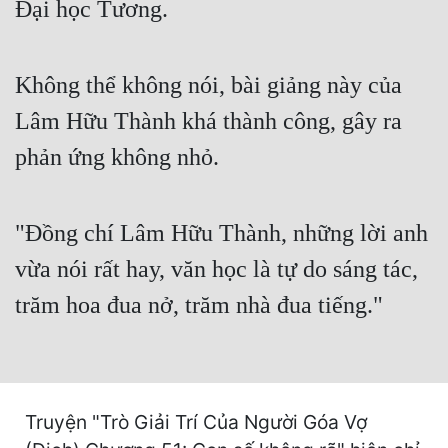
Đại học Tương.
Free
Hậu Cung
Không thể không nói, bài giảng này của
Truyện Convert
Lâm Hữu Thành khá thành công, gây ra
Truyện Dịch
phản ứng không nhỏ.
Truyện Nhập Môn
"Đồng chí Lâm Hữu Thành, những lời anh
Truyện ngắn
vừa nói rất hay, văn học là tự do sáng tác,
Xa Lộ Dịch
trăm hoa đua nở, trăm nhà đua tiếng."
Cung Đấu
Cạnh Kỹ
Truyện "Trò Giải Trí Của Người Góa Vợ
Cổ Tiên Hiệp