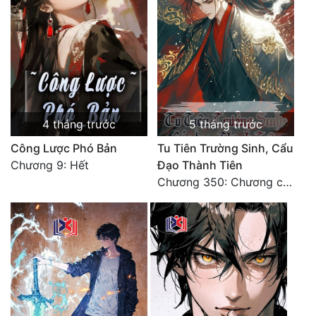
Quân Sự
Sảng Văn
Sắc
Sủng
4 tháng trước
5 tháng trước
Thanh Xuân
Công Lược Phó Bản
Tu Tiên Trường Sinh, Cẩu
Tiên Hiệp
Chương 9: Hết
Đạo Thành Tiên
Chương 350: Chương cuối
Tiểu Thuyết
Trinh Thám
Triều Đấu
Trùng Sinh
Trọng Sinh