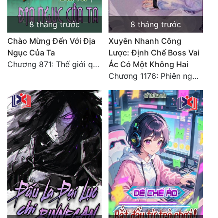
Đô Thị
8 tháng trước
8 tháng trước
Đông Phương
Chào Mừng Đến Với Địa
Xuyên Nhanh Công
Đông Phương Huyền Huyễn
Ngục Của Ta
Lược: Định Chế Boss Vai
Chương 871: Thế giới quái vật · Tài xế điên rồi
Ác Có Một Không Hai
Đồng Nhân
Chương 1176: Phiên ngoại Triều Dương Lâm Nguyệt
Cẩu Đạo Trường Sinh
Ngự Thú
Truyện Nam
Truyện Nữ
Vô Địch Lưu
Xây Dựng Thế Lực
Đam Mỹ