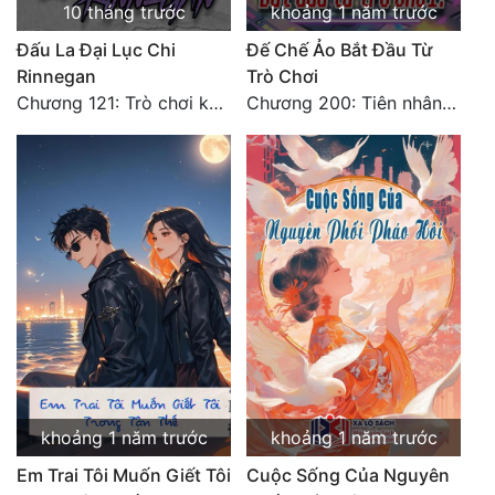
10 tháng trước
khoảng 1 năm trước
Đẹp
Đấu La Đại Lục Chi
Đế Chế Ảo Bắt Đầu Từ
Rinnegan
Trò Chơi
Đẹp Hiệp
Chương 121: Trò chơi kết thúc!
Chương 200: Tiên nhân lựu đạn và kẻ phá cửa sổ
Tính Cách Nhân Vật :
Cơ Trí
Sát Phạt Quyết Đoán
Vô Sỉ
Điềm Đạm
khoảng 1 năm trước
khoảng 1 năm trước
Em Trai Tôi Muốn Giết Tôi
Cuộc Sống Của Nguyên