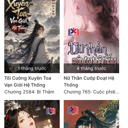
Mưu Mô
Mạt Thế
Mỹ Thực
Ngôn Tình
Ngược
1 tháng trước
4 tháng trước
Nữ Cường
Tối Cường Xuyên Toa
Nữ Thần Cướp Đoạt Hệ
Nữ Phụ
Vạn Giới Hệ Thống
Thống
Phong Thủy - Tâm Linh
Chương 2584: Bi Thảm
Chương 765: Cuộc phiêu lưu cuối cùng (Đại kết cục) [HẾT]
Phương Tây
Phản Phái
Quan Trường