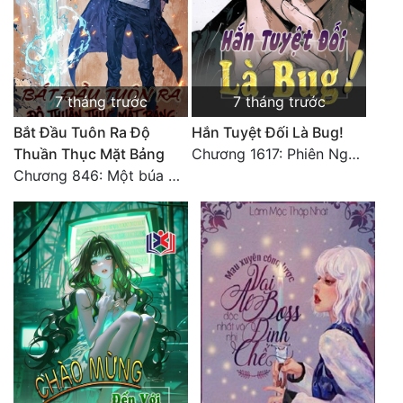
Tu Chân
Tu Tiên
Tội Phạm
7 tháng trước
7 tháng trước
Vô Địch
Bắt Đầu Tuôn Ra Độ
Hắn Tuyệt Đối Là Bug!
Thuần Thục Mặt Bảng
Chương 1617: Phiên Ngoại 11 (6) - Toàn Văn Hoàn
Võ Hiệp
Chương 846: Một búa mở thịnh thế (hết)
Võng Du
Xuyên Không
Xuyên Nhanh
Xuyên Sách
Xuyên Thư
Điền Văn