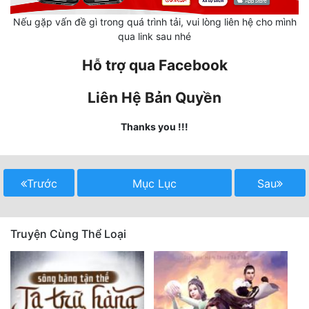
Nếu gặp vấn đề gì trong quá trình tải, vui lòng liên hệ cho mình
Mưu Mô
qua link sau nhé
Mạt Thế
Hỗ trợ qua Facebook
Mỹ Thực
Liên Hệ Bản Quyền
Ngôn Tình
Thanks you !!!
Ngược
Nữ Cường
Trước
Mục Lục
Sau
Nữ Phụ
Phong Thủy - Tâm Linh
Truyện Cùng Thể Loại
Phương Tây
Phản Phái
Quan Trường