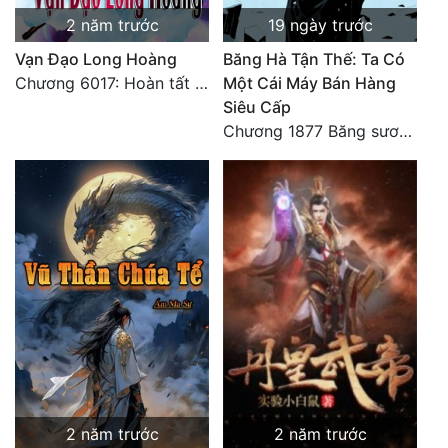
2 năm trước
19 ngày trước
Đẹp
Vạn Đạo Long Hoàng
Băng Hà Tận Thế: Ta Có
Đẹp Hiệp
Chương 6017: Hoàn tất cảm nghĩ của tác giả
Một Cái Máy Bán Hàng
Siêu Cấp
Chương 1877 Băng sương kết giới
Tính Cách Nhân Vật :
Cơ Trí
Sát Phạt Quyết Đoán
Vô Sỉ
Điềm Đạm
2 năm trước
2 năm trước