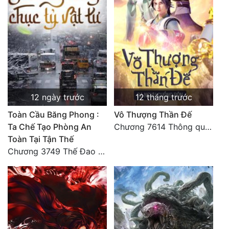
Quân Sự
Sảng Văn
Sắc
Sủng
12 ngày trước
12 tháng trước
Thanh Xuân
Toàn Cầu Băng Phong :
Vô Thượng Thần Đế
Tiên Hiệp
Ta Chế Tạo Phòng An
Chương 7614 Thông quan ban thưởng, Ngục Hải Yên Thần Quang
Tiểu Thuyết
Toàn Tại Tận Thế
Chương 3749 Thế Đao xuất kích
Trinh Thám
Triều Đấu
Trùng Sinh
Trọng Sinh