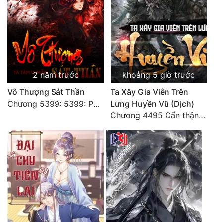
Tu Chân
Tu Tiên
Tội Phạm
Vô Địch
2 năm trước
khoảng 5 giờ trước
Võ Hiệp
Vô Thượng Sát Thần
Ta Xây Gia Viên Trên
Chương 5399: 5399: Phá giải
Lưng Huyền Vũ (Dịch)
Võng Du
Chương 4495 Cẩn thận một chút vẫn là tốt.
Xuyên Không
Xuyên Nhanh
Xuyên Sách
Xuyên Thư
Điền Văn