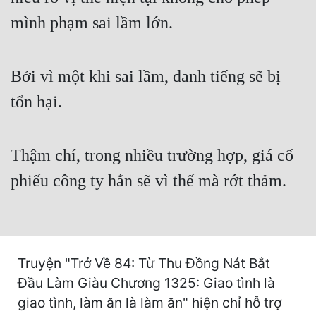
Cổ Đại
mình phạm sai lầm lớn.
Du Hí
Dã Sử
Bởi vì một khi sai lầm, danh tiếng sẽ bị
Dị Giới
tổn hại.
Dị Năng
Gia Đấu
Thậm chí, trong nhiều trường hợp, giá cổ
phiếu công ty hắn sẽ vì thế mà rớt thảm.
Góc Nhìn Nam
Góc Nhìn Nữ
Huyền Huyễn
Truyện "Trở Về 84: Từ Thu Đồng Nát Bắt
Huyền Nghi
Đầu Làm Giàu Chương 1325: Giao tình là
Huyền Ảo
giao tình, làm ăn là làm ăn" hiện chỉ hỗ trợ