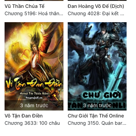
Vũ Thần Chúa Tể
Đan Hoàng Võ Đế (Dịch)
Chương 5196: Hoá thân hắc ám
Chương 4028: Đại kết cục, sau này không gặp lại (2)
3 năm trước
3 năm trước
Vô Tận Đan Điền
Chư Giới Tận Thế Online
Chương 3633: 100 châu
Chương 3150. Quán bar Huyết Hải. Hết