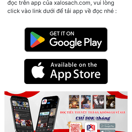
đọc trên app của xalosach.com, vui lòng
Hài Hước
click vào link dưới để tải app về đọc nhé :
Hệ Thống
Học Đường
Khoa Huyễn
Khoa Huyễn Không Gian
Kinh Dị
Kiếm Hiệp
Kỳ Huyễn
Kỳ Ảo
Linh Dị
Làm Giàu
Lịch Sử