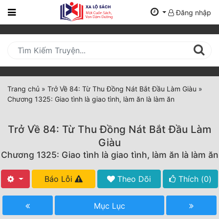
Đăng nhập
Trang
Chủ
Mới
Cập
Nhật
Trang chủ
»
Trở Về 84: Từ Thu Đồng Nát Bắt Đầu Làm Giàu
»
(current)
Chương 1325: Giao tình là giao tình, làm ăn là làm ăn
BXH
Thể Loại
Trở Về 84: Từ Thu Đồng Nát Bắt Đầu Làm
Giàu
Chương 1325: Giao tình là giao tình, làm ăn là làm ăn
Tất Cả
Truyện Mới Ra
Báo Lỗi
Theo Dõi
Thích (
0
)
Hoàn Thành
Mục Lục