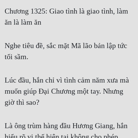
Free
Chương 1325: Giao tình là giao tình, làm
ăn là làm ăn
Hậu Cung
Truyện Convert
Nghe tiêu đề, sắc mặt Mã lão bản lập tức
Truyện Dịch
tối sầm.
Truyện Nhập Môn
Truyện ngắn
Lúc đầu, hắn chỉ vì tình cảm năm xưa mà
Xa Lộ Dịch
muốn giúp Đại Chương một tay. Nhưng
giờ thì sao?
Cung Đấu
Cạnh Kỹ
Là ông trùm hàng đầu Hương Giang, hắn
Cổ Tiên Hiệp
hiểu rõ vị thế hiện tại không cho phép