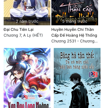
Đô Thị
Đông Phương
2 năm trước
5 tháng trước
Đông Phương Huyền Huyễn
Đại Chu Tiên Lại
Huyền Huyễn Chi Thần
Đồng Nhân
Chương 7, A Ly (HẾT)
Cấp Đế Hoàng Hệ Thống
Chương 2531 - Chương cuối
Cẩu Đạo Trường Sinh
Ngự Thú
Truyện Nam
Truyện Nữ
Vô Địch Lưu
Xây Dựng Thế Lực
Đam Mỹ