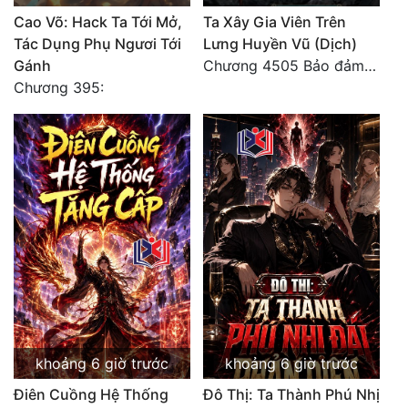
Cao Võ: Hack Ta Tới Mở,
Ta Xây Gia Viên Trên
Đẹp
Tác Dụng Phụ Ngươi Tới
Lưng Huyền Vũ (Dịch)
Gánh
Chương 4505 Bảo đảm nhất.
Đẹp Hiệp
Chương 395:
Tính Cách Nhân Vật :
Cơ Trí
Sát Phạt Quyết Đoán
Vô Sỉ
Điềm Đạm
khoảng 6 giờ trước
khoảng 6 giờ trước
Điên Cuồng Hệ Thống
Đô Thị: Ta Thành Phú Nhị