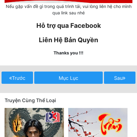
Nếu gặp vấn đề gì trong quá trình tải, vui lòng liên hệ cho mình
Mưu Mô
qua link sau nhé
Mạt Thế
Hỗ trợ qua Facebook
Mỹ Thực
Liên Hệ Bản Quyền
Ngôn Tình
Thanks you !!!
Ngược
Nữ Cường
Trước
Mục Lục
Sau
Nữ Phụ
Phong Thủy - Tâm Linh
Truyện Cùng Thể Loại
Phương Tây
Phản Phái
Quan Trường