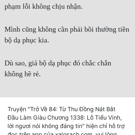
Cổ Đại
phạm lỗi không chịu nhận.
Du Hí
Mình cũng không cần phải bồi thường tiền
Dã Sử
bộ dạ phục kia.
Dị Giới
Dị Năng
Dù sao, giá bộ dạ phục đó chắc chắn
Gia Đấu
không hề rẻ.
Góc Nhìn Nam
Góc Nhìn Nữ
Huyền Huyễn
Truyện "Trở Về 84: Từ Thu Đồng Nát Bắt
Huyền Nghi
Đầu Làm Giàu Chương 1338: Lỗ Tiểu Vinh,
Huyền Ảo
lời ngươi nói không đáng tin" hiện chỉ hỗ trợ
đọc trên app của xalosach.com, vui lòng