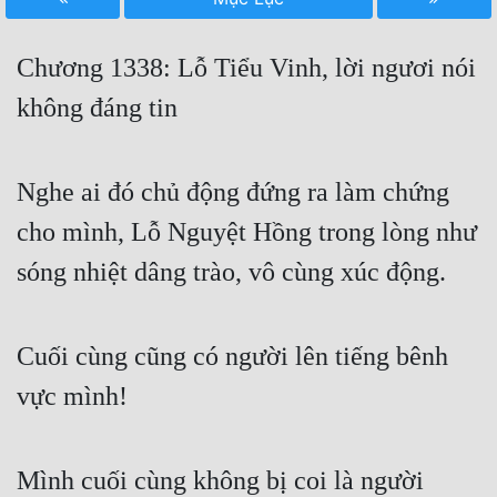
Free
Chương 1338: Lỗ Tiểu Vinh, lời ngươi nói
Hậu Cung
không đáng tin
Truyện Convert
Truyện Dịch
Nghe ai đó chủ động đứng ra làm chứng
Truyện Nhập Môn
cho mình, Lỗ Nguyệt Hồng trong lòng như
Truyện ngắn
sóng nhiệt dâng trào, vô cùng xúc động.
Xa Lộ Dịch
Cuối cùng cũng có người lên tiếng bênh
Cung Đấu
vực mình!
Cạnh Kỹ
Cổ Tiên Hiệp
Mình cuối cùng không bị coi là người