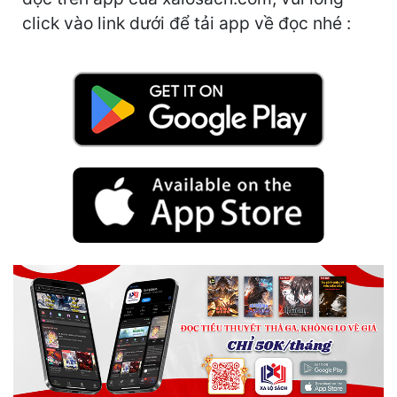
Hài Hước
click vào link dưới để tải app về đọc nhé :
Hệ Thống
Học Đường
Khoa Huyễn
Khoa Huyễn Không Gian
Kinh Dị
Kiếm Hiệp
Kỳ Huyễn
Kỳ Ảo
Linh Dị
Làm Giàu
Lịch Sử