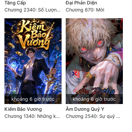
Tăng Cấp
Đại Phản Diện
Chương 2340: Số Lượng Bất Túc!
Chương 670: Mời
khoảng 6 giờ trước
khoảng 6 giờ trước
Kiếm Bảo Vương
Âm Dương Quỷ Y
Chương 1340: Những kẻ cướp có cánh
Chương 2540: Sự quỷ dị của Lý Trường Phong