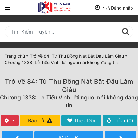
Đăng nhập
Trang
Chủ
Mới
Cập
Nhật
Trang chủ
»
Trở Về 84: Từ Thu Đồng Nát Bắt Đầu Làm Giàu
»
(current)
Chương 1338: Lỗ Tiểu Vinh, lời ngươi nói không đáng tin
BXH
Thể Loại
Trở Về 84: Từ Thu Đồng Nát Bắt Đầu Làm
Giàu
Chương 1338: Lỗ Tiểu Vinh, lời ngươi nói không đáng
Tất Cả
tin
Truyện Mới Ra
Báo Lỗi
Theo Dõi
Thích (
0
)
Hoàn Thành
Mục Lục