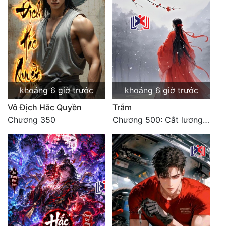
Quân Sự
Sảng Văn
Sắc
Sủng
khoảng 6 giờ trước
khoảng 6 giờ trước
Thanh Xuân
Vô Địch Hắc Quyền
Trẫm
Tiên Hiệp
Chương 350
Chương 500: Cắt lương thực là có thể thu hồi Macao (1)
Tiểu Thuyết
Trinh Thám
Triều Đấu
Trùng Sinh
Trọng Sinh