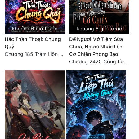
Tu Chân
Tu Tiên
khoảng 6 giờ trước
khoảng 6 giờ trước
Tội Phạm
Hắc Thần Thoại: Chung
Để Ngươi Mở Tiệm Sửa
Vô Địch
Quỷ
Chữa, Ngươi Nhấc Lên
Chương 185 Trảm Hồn Đao Cơ Trương Ngưng Dao
Cơ Chiến Phong Bạo
Võ Hiệp
Chương 2420 Công tích vĩ đại!! Cơ Tu Chi Thần?!
Võng Du
Xuyên Không
Xuyên Nhanh
Xuyên Sách
Xuyên Thư
Điền Văn