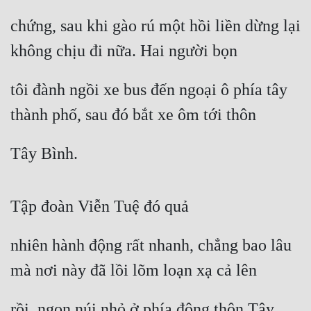
chứng, sau khi gào rú một hồi liền dừng lại 
không chịu đi nữa. Hai người bọn
tôi đành ngồi xe bus đến ngoại ô phía tây 
thành phố, sau đó bắt xe ôm tới thôn
Tây Bình.
Tập đoàn Viễn Tuệ đó quả
nhiên hành động rất nhanh, chẳng bao lâu 
mà nơi này đã lồi lõm loạn xạ cả lên
rồi, ngọn núi nhỏ ở phía đông thôn Tây 