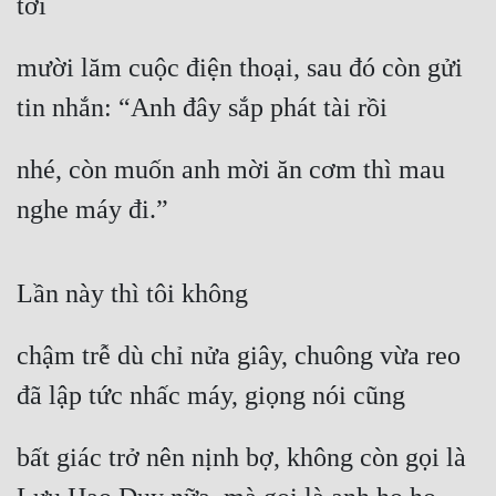
tới
Mưu Mô
mười lăm cuộc điện thoại, sau đó còn gửi 
Mạt Thế
tin nhắn: “Anh đây sắp phát tài rồi
Mỹ Thực
nhé, còn muốn anh mời ăn cơm thì mau 
Ngôn Tình
nghe máy đi.”
Ngược
Nữ Cường
Lần này thì tôi không
Nữ Phụ
chậm trễ dù chỉ nửa giây, chuông vừa reo 
Phong Thủy - Tâm Linh
đã lập tức nhấc máy, giọng nói cũng
Phương Tây
Phản Phái
bất giác trở nên nịnh bợ, không còn gọi là 
Quan Trường