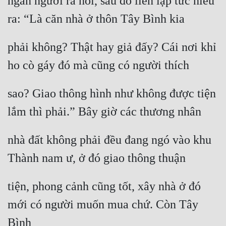
ngẩn người ra hỏi, sau đó liền lập tức hiểu 
Tu Chân
ra: “Là căn nhà ở thôn Tây Bình kia
Tu Tiên
phải không? Thật hay giả đấy? Cái nơi khỉ 
Tội Phạm
ho cò gáy đó mà cũng có người thích
Vô Địch
sao? Giao thông hình như không được tiện 
Võ Hiệp
lắm thì phải.” Bây giờ các thương nhân
Võng Du
Xuyên Không
nhà đất không phải đều đang ngó vào khu 
Xuyên Nhanh
Thành nam ư, ở đó giao thông thuận
Xuyên Sách
tiện, phong cảnh cũng tốt, xây nhà ở đó 
Xuyên Thư
mới có người muốn mua chứ. Còn Tây 
Điền Văn
Bình