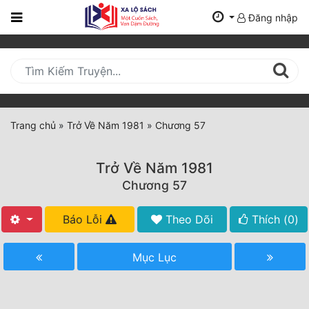
Đăng nhập
Trang
Chủ
Mới
Cập
Nhật
Trang chủ
»
Trở Về Năm 1981
»
Chương 57
(current)
BXH
Trở Về Năm 1981
Thể Loại
Chương 57
Báo Lỗi
Theo Dõi
Thích (
0
)
Tất Cả
Truyện Mới Ra
Mục Lục
Hoàn Thành