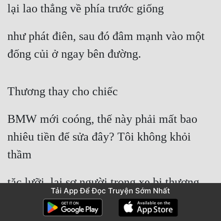
lại lao thẳng về phía trước giống
như phát điên, sau đó đâm mạnh vào một 
đống củi ở ngay bên đường.
Thương thay cho chiếc
BMW mới coóng, thế này phải mất bao 
nhiêu tiền để sửa đây? Tôi không khỏi 
thầm
tặc lưỡi, lại sợ người trong xe bị thương, 
Tải App Để Đọc Truyện Sớm Nhất
liền vội vàng đứng dậy nhìn về phía