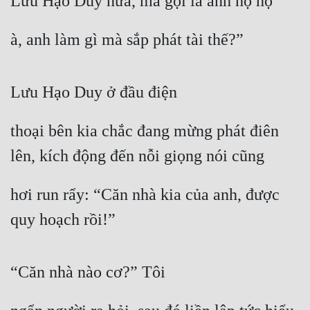
Lưu Hạo Duy nữa, mà gọi là anh họ họ
Quân Sự
à, anh làm gì mà sắp phát tài thế?”
Sảng Văn
Sắc
Lưu Hạo Duy ở đầu điện
Sủng
thoại bên kia chắc đang mừng phát điên 
Thanh Xuân
lên, kích động đến nỗi giọng nói cũng
Tiên Hiệp
Tiểu Thuyết
hơi run rẩy: “Căn nhà kia của anh, được 
Trinh Thám
quy hoạch rồi!”
Triều Đấu
“Căn nhà nào cơ?” Tôi
Trùng Sinh
Trọng Sinh