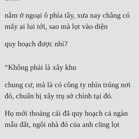
Đô Thị
nằm ở ngoại ô phía tây, xưa nay chẳng có 
Đông Phương
mấy ai lui tới, sao mà lọt vào diện
Đông Phương Huyền Huyễn
Đồng Nhân
quy hoạch được nhỉ?
Cẩu Đạo Trường Sinh
“Không phải là xây khu
Ngự Thú
chung cư, mà là có công ty nhìn trúng nơi 
Truyện Nam
đó, chuẩn bị xây trụ sở chính tại đó.
Truyện Nữ
Họ mới thoáng cái đã quy hoạch cả ngàn 
Vô Địch Lưu
mẫu đất, ngôi nhà đó của anh cũng lọt
Xây Dựng Thế Lực
Đam Mỹ