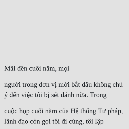
Free
Hậu Cung
Truyện Convert
Truyện Dịch
Truyện Nhập Môn
Truyện ngắn
Mãi đến cuối năm, mọi
Xa Lộ Dịch
người trong đơn vị mới bắt đầu không chú 
ý đến việc tôi bị sét đánh nữa. Trong
Cung Đấu
cuộc họp cuối năm của Hệ thống Tư pháp, 
Cạnh Kỹ
lãnh đạo còn gọi tôi đi cùng, tôi lập
Cổ Tiên Hiệp