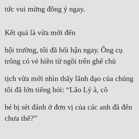
Cổ Đại
tức vui mừng đồng ý ngay.
Du Hí
Dã Sử
Kết quả là vừa mới đến
Dị Giới
hội trường, tôi đã hối hận ngay. Ông cụ 
Dị Năng
trông có vẻ hiền từ ngồi trên ghế chủ
Gia Đấu
tịch vừa mới nhìn thấy lãnh đạo của chúng 
Góc Nhìn Nam
tôi đã lớn tiếng hỏi: “Lão Lý à, cô
Góc Nhìn Nữ
Huyền Huyễn
bé bị sét đánh ở đơn vị của các anh đã đến 
Huyền Nghi
chưa thế?”
Huyền Ảo