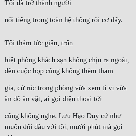
Tôi đã trở thành người
Hài Hước
Hệ Thống
nổi tiếng trong toàn hệ thống rồi cơ đấy.
Học Đường
Khoa Huyễn
Tôi thầm tức giận, trốn
Khoa Huyễn Không Gian
biệt phòng khách sạn không chịu ra ngoài, 
Kinh Dị
đến cuộc họp cũng không thèm tham
Kiếm Hiệp
gia, cứ rúc trong phòng vừa xem ti vi vừa 
Kỳ Huyễn
ăn đồ ăn vặt, ai gọi điện thoại tới
Kỳ Ảo
Linh Dị
cũng không nghe. Lưu Hạo Duy cứ như 
Làm Giàu
muốn đối đầu với tôi, mười phút mà gọi 
Lịch Sử