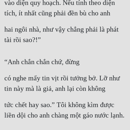
vào diện quy hoạch. Nếu tính theo diện 
Đẹp
tích, ít nhất cũng phải đền bù cho anh
Đẹp Hiệp
hai ngôi nhà, như vậy chẳng phải là phát 
tài rồi sao?!”
Tính Cách Nhân Vật :
Cơ Trí
“Anh chắn chắn chứ, đừng
Sát Phạt Quyết Đoán
Vô Sỉ
có nghe mấy tin vịt rồi tưởng bở. Lỡ như 
Điềm Đạm
tin này mà là giả, anh lại còn không
tức chết hay sao.” Tôi không kìm được 
liền dội cho anh chàng một gáo nước lạnh.