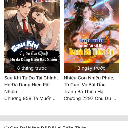
8 tháng trước
3 ngày trước
Sau Khi Tự Do Tài Chính,
Nhiều Con Nhiều Phúc,
Họ Đã Dâng Hiến Rất
Từ Cưới Vợ Bắt Đầu
Nhiều
Tranh Bá Thiên Hạ
Chương 958 Ta Muốn Cùng Các Cô Vĩnh Viễn Ở Bên Nhau (2) Hết
Chương 2297 Chu Du Du mang thai