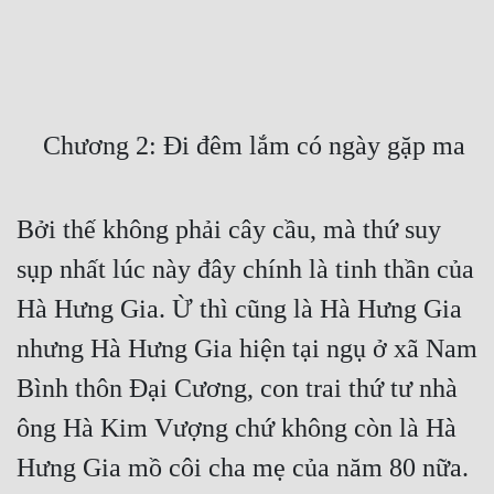
Free
Hậu Cung
Truyện Convert
    Chương 2: Đi đêm lắm có ngày gặp ma
Truyện Dịch
Truyện Nhập Môn
Bởi thế không phải cây cầu, mà thứ suy 
Truyện ngắn
sụp nhất lúc này đây chính là tinh thần của 
Xa Lộ Dịch
Hà Hưng Gia. Ừ thì cũng là Hà Hưng Gia 
nhưng Hà Hưng Gia hiện tại ngụ ở xã Nam 
Cung Đấu
Bình thôn Đại Cương, con trai thứ tư nhà 
Cạnh Kỹ
ông Hà Kim Vượng chứ không còn là Hà 
Hưng Gia mồ côi cha mẹ của năm 80 nữa.
Cổ Tiên Hiệp