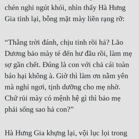
chén nghi ngút khói, nhìn thấy Hà Hưng 
Quân Sự
Gia tỉnh lại, bỗng mặt mày liền rạng rỡ:
Sảng Văn
Sắc
“Thằng trời đánh, chịu tỉnh rồi hả? Lão 
Sủng
Dương bảo mày té đến hư đầu rồi, làm mẹ 
Thanh Xuân
sợ gần chết. Đúng là con với chả cái toàn 
Tiên Hiệp
báo hại không à. Giờ thì làm ơn nằm yên 
Tiểu Thuyết
mà nghỉ ngơi, tịnh dưỡng cho mẹ nhờ. 
Trinh Thám
Chứ rủi mày có mệnh hệ gì thì bảo mẹ 
phải sống sao hả con?”
Triều Đấu
Trùng Sinh
Hà Hưng Gia khựng lại, vội lục lọi trong 
Trọng Sinh