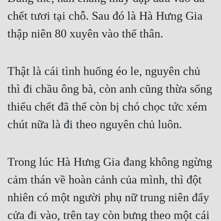
chết tươi tại chỗ. Sau đó là Hà Hưng Gia 
Mưu Mô
thập niên 80 xuyên vào thế thân.
Mạt Thế
Mỹ Thực
Thật là cái tình huống éo le, nguyên chủ 
Ngôn Tình
thì đi chầu ông bà, còn anh cũng thừa sống 
Ngược
thiếu chết đã thế còn bị chó chọc tức xém 
Nữ Cường
chút nữa là đi theo nguyên chủ luôn.
Nữ Phụ
Phong Thủy - Tâm Linh
Trong lúc Hà Hưng Gia đang không ngừng 
Phương Tây
cảm thán về hoàn cảnh của mình, thì đột 
nhiên có một người phụ nữ trung niên đẩy 
Phản Phái
cửa đi vào, trên tay còn bưng theo một cái 
Quan Trường