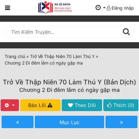
Đăng nhập
Trang
Chủ
Mới
Cập
Nhật
Trang chủ
»
Trở Về Thập Niên 70 Làm Thú Y
»
(current)
Chương 2 Đi đêm lắm có ngày gặp ma
BXH
Thể Loại
Trở Về Thập Niên 70 Làm Thú Y (Bản Dịch)
Chương 2 Đi đêm lắm có ngày gặp ma
Tất Cả
Báo Lỗi
Theo Dõi
Thích (
0
)
Truyện Mới Ra
Mục Lục
Hoàn Thành