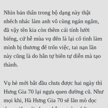
Cổ Đại
Nhìn bản thân trong bộ dạng này thật 
Du Hí
nhếch nhác làm anh vô cùng ngán ngẩm, 
Dã Sử
đã vậy tên kia còn thêm cái tính lười 
Dị Giới
biếng, cứ hễ mùa vụ đến là lại cố tình làm 
Dị Năng
mình bị thương để trốn việc, tai nạn lần 
Gia Đấu
này cũng là do hắn tự biên tự diễn mà tạo 
Góc Nhìn Nam
thành.
Góc Nhìn Nữ
Huyền Huyễn
Vụ hè mới bắt đầu chưa được hai ngày thì 
Huyền Nghi
Hưng Gia 70 lại ngựa quen đường cũ. Như 
mọi khi, Hà Hưng Gia 70 sẽ lần mò dọc 
Huyền Ảo