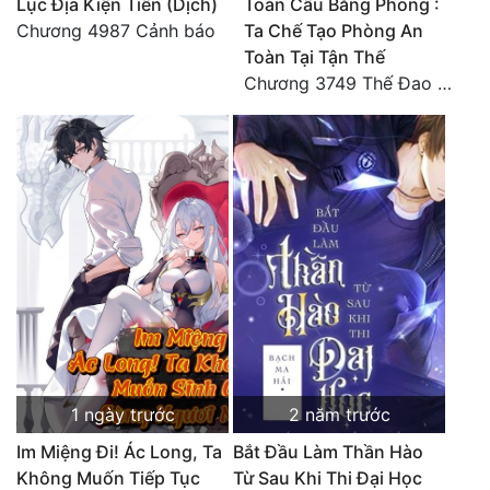
Lục Địa Kiện Tiên (Dịch)
Toàn Cầu Băng Phong :
Chương 4987 Cảnh báo
Ta Chế Tạo Phòng An
Toàn Tại Tận Thế
Chương 3749 Thế Đao xuất kích
1 ngày trước
2 năm trước
Im Miệng Đi! Ác Long, Ta
Bắt Đầu Làm Thần Hào
Không Muốn Tiếp Tục
Từ Sau Khi Thi Đại Học