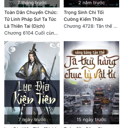
7 tháng trước
2 năm trước
Toàn Dân Chuyển Chức:
Trọng Sinh Chi Tối
Tử Linh Pháp Sư! Ta Tức
Cường Kiếm Thần
Là Thiên Tai (Dịch)
Chương 4728: Tân thế giới (đại kết cục) (10)
Chương 6104 Cuối cùng (HẾT)
7 ngày trước
15 ngày trước