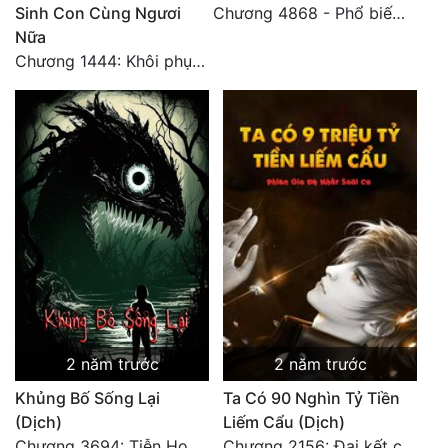
Sinh Con Cùng Ngươi
Chương 4868 - Phổ biến Hạ Quốc tệ!
Nữa
Chương 1444: Khôi phục quỹ đạo
2 năm trước
2 năm trước
Khủng Bố Sống Lại
Ta Có 90 Nghìn Tỷ Tiền
(Dịch)
Liếm Cẩu (Dịch)
Chương 3694: Tiễn Họ Đoạn Đường Cuối - Hoàn
Chương 2156: Đại kết cục!!!