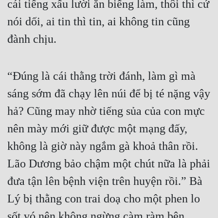
cái tiếng xấu lười ăn biếng làm, thôi thì cứ 
Đô Thị
nói dối, ai tin thì tin, ai không tin cũng 
Đông Phương
đành chịu.
Đông Phương Huyền Huyễn
Đồng Nhân
“Đúng là cái thằng trời đánh, làm gì mà 
sáng sớm đã chạy lên núi để bị té nặng vậy 
Cẩu Đạo Trường Sinh
hả? Cũng may nhờ tiếng sủa của con mực 
Ngự Thú
nên mày mới giữ được một mạng đấy, 
Truyện Nam
không là giờ này ngắm gà khoả thân rồi. 
Truyện Nữ
Lão Dương bảo chậm một chút nữa là phải 
Vô Địch Lưu
đưa tận lên bệnh viện trên huyện rồi.” Bà 
Lý bị thằng con trai doạ cho một phen lo 
Xây Dựng Thế Lực
sốt vó nên không ngừng càm ràm bên 
Đam Mỹ