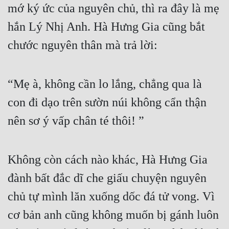
mớ ký ức của nguyên chủ, thì ra đây là mẹ 
Tu Chân
hắn Lý Nhị Anh. Hà Hưng Gia cũng bắt 
Tu Tiên
chước nguyên thân mà trả lời:
Tội Phạm
Vô Địch
“Mẹ à, không cần lo lắng, chẳng qua là 
Võ Hiệp
con đi dạo trên sườn núi không cẩn thận 
Võng Du
nên sơ ý vấp chân té thôi! ”
Xuyên Không
Xuyên Nhanh
Không còn cách nào khác, Hà Hưng Gia 
Xuyên Sách
đành bất đắc dĩ che giấu chuyện nguyên 
chủ tự mình lăn xuống dốc đá tử vong. Vì 
Xuyên Thư
cơ bản anh cũng không muốn bị gánh luôn 
Điền Văn