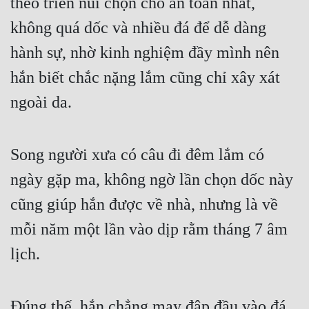
theo triền núi chọn chỗ an toàn nhất, 
Hài Hước
không quá dốc và nhiều đá để dễ dàng 
Hệ Thống
hành sự, nhờ kinh nghiệm đầy mình nên 
Học Đường
hắn biết chắc nặng lắm cũng chỉ xây xát 
Khoa Huyễn
ngoài da.
Khoa Huyễn Không Gian
Kinh Dị
Song người xưa có câu đi đêm lắm có 
Kiếm Hiệp
ngày gặp ma, không ngờ lần chọn dốc này 
Kỳ Huyễn
cũng giúp hắn được về nhà, nhưng là về 
Kỳ Ảo
mỗi năm một lần vào dịp rằm tháng 7 âm 
lịch.
Linh Dị
Làm Giàu
Đúng thế, hắn chẳng may đập đầu vào đá 
Lịch Sử