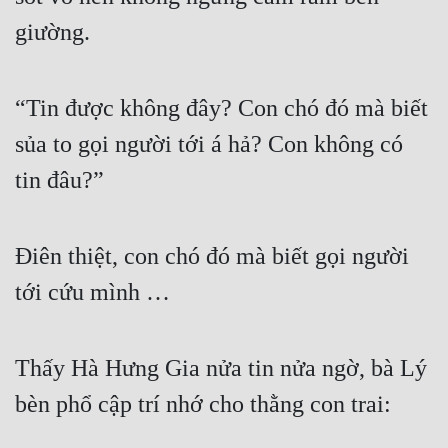
giường.
Đẹp
Đẹp Hiệp
“Tin được không đây? Con chó đó mà biết 
Tính Cách Nhân Vật :
sủa to gọi người tới á hả? Con không có 
Cơ Trí
tin đâu?”
Sát Phạt Quyết Đoán
Điên thiệt, con chó đó mà biết gọi người 
Vô Sỉ
tới cứu mình …
Điềm Đạm
Thấy Hà Hưng Gia nửa tin nửa ngờ, bà Lý 
bèn phổ cập trí nhớ cho thằng con trai: