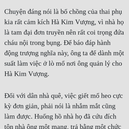
Hài Hước
Chuyện đáng nói là bố chồng của thai phụ 
Hệ Thống
kia rất cảm kích Hà Kim Vượng, vì nhà họ 
Học Đường
là tam đại đơn truyền nên rất coi trọng đứa 
Khoa Huyễn
cháu nội trong bụng. Để báo đáp hành 
Khoa Huyễn Không Gian
động trượng nghĩa này, ông ta để dành một 
Kinh Dị
suất làm việc ở lò mổ nơi ông quản lý cho 
Kiếm Hiệp
Hà Kim Vượng.
Kỳ Huyễn
Kỳ Ảo
Đối với dân nhà quê, việc giết mổ heo cực 
kỳ đơn giản, phải nói là nhắm mắt cũng 
Linh Dị
làm được. Huống hồ nhà họ đã cứu đích 
Làm Giàu
tôn nhà ông một mạng, trả bằng một chức 
Lịch Sử