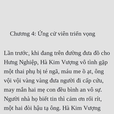
Free
Hậu Cung
Truyện Convert
    Chương 4: Ứng cử viên triển vọng
Truyện Dịch
Truyện Nhập Môn
Lần trước, khi đang trên đường đưa đồ cho 
Truyện ngắn
Hưng Nghiệp, Hà Kim Vượng vô tình gặp 
Xa Lộ Dịch
một thai phụ bị té ngã, máu me ồ ạt, ông 
vội vội vàng vàng đưa người đi cấp cứu, 
Cung Đấu
may mắn hai mẹ con đều bình an vô sự. 
Cạnh Kỹ
Người nhà họ biết tin thì cảm ơn rối rít, 
một hai đòi hậu tạ ông. Hà Kim Vượng 
Cổ Tiên Hiệp