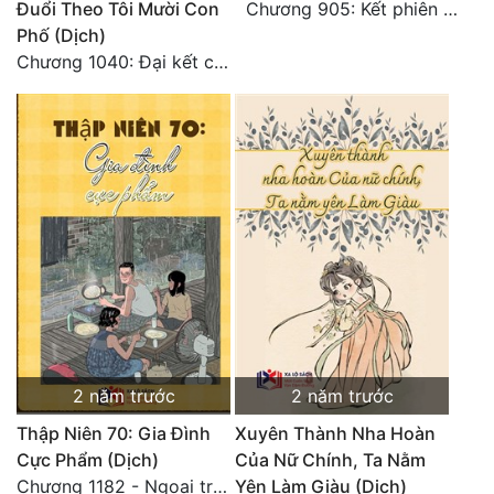
Đuổi Theo Tôi Mười Con
Chương 905: Kết phiên ngoại 7-toàn văn hoàn
Phố (Dịch)
Chương 1040: Đại kết cục
2 năm trước
2 năm trước
Thập Niên 70: Gia Đình
Xuyên Thành Nha Hoàn
Cực Phẩm (Dịch)
Của Nữ Chính, Ta Nằm
Chương 1182 - Ngoại truyện 4
Yên Làm Giàu (Dịch)