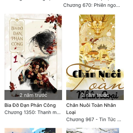
Chương 670: Phiên ngoại 16. HẾT.
2 năm trước
2 năm trước
Bia Đỡ Đạn Phản Công
Chăn Nuôi Toàn Nhân
Chương 1350: Thanh mai trúc mã 18 end
Loại
Chương 967 - Tin Tức Đáng Sợ 2