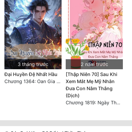
3 tháng trước
2 năm trước
Đại Huyền Đệ Nhất Hầu
[Thập Niên 70] Sau Khi
Chương 1364: Oan Gia Ngõ Hẹp
Xem Mắt Mẹ Mỹ Nhân
Đưa Con Nằm Thắng
(Dịch)
Chương 1819: Ngày Thứ Hai Trăm Lẻ Sáu Xuyên Không 4