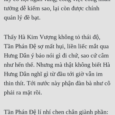
tưởng dễ kiếm sao, lại còn được chính 
Đẹp
quản lý đề bạt.
Đẹp Hiệp
Tính Cách Nhân Vật :
Thấy Hà Kim Vượng không tỏ thái độ, 
Cơ Trí
Tần Phán Đệ sợ mất hụi, liền liếc mắt qua 
Hưng Dân ý bảo nói gì đi chứ, sao cứ câm 
Sát Phạt Quyết Đoán
như hến thế. Nhưng mà thật không biết Hà 
Vô Sỉ
Hưng Dân nghĩ gì từ đầu tới giờ vẫn im 
Điềm Đạm
thin thít. Tới nước này phận đàn bà như cô 
phải ra mặt rồi.
Tần Phán Đệ lí nhí chen chân giành phần: 