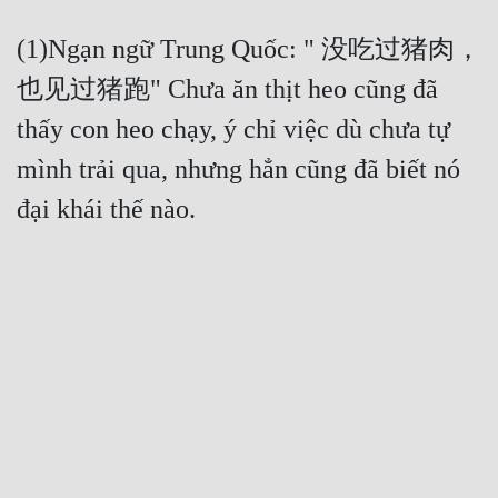
(1)Ngạn ngữ Trung Quốc: " 没吃过猪肉， 
也见过猪跑" Chưa ăn thịt heo cũng đã 
thấy con heo chạy, ý chỉ việc dù chưa tự 
mình trải qua, nhưng hẳn cũng đã biết nó 
đại khái thế nào.