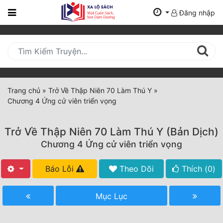
Đăng nhập
Trang
Chủ
Mới
Cập
Nhật
Trang chủ
»
Trở Về Thập Niên 70 Làm Thú Y
»
(current)
Chương 4 Ứng cử viên triển vọng
BXH
Thể Loại
Trở Về Thập Niên 70 Làm Thú Y (Bản Dịch)
Chương 4 Ứng cử viên triển vọng
Tất Cả
Báo Lỗi
Theo Dõi
Thích (
0
)
Truyện Mới Ra
Mục Lục
Hoàn Thành