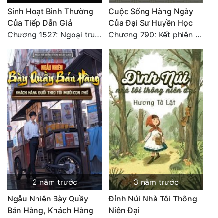
Sinh Hoạt Bình Thường
Cuộc Sống Hàng Ngày
Của Tiếp Dẫn Giả
Của Đại Sư Huyền Học
Chương 1527: Ngoại truyện 57: Mau Mau Lớn Lên. HẾT.
Chương 790: Kết phiên ngoại
2 năm trước
3 năm trước
Ngẫu Nhiên Bày Quầy
Đỉnh Núi Nhà Tôi Thông
Bán Hàng, Khách Hàng
Niên Đại