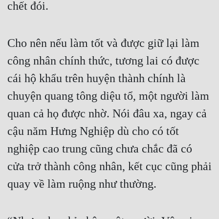
chết đói.
Tu Chân
Tu Tiên
Cho nên nếu làm tốt và được giữ lại làm 
Tội Phạm
công nhân chính thức, tương lai có được 
Vô Địch
cái hộ khẩu trên huyện thành chính là 
Võ Hiệp
chuyện quang tông diệu tổ, một người làm 
Võng Du
quan cả họ được nhờ. Nói đâu xa, ngay cả 
Xuyên Không
cậu năm Hưng Nghiệp dù cho có tốt 
nghiệp cao trung cũng chưa chắc đã có 
Xuyên Nhanh
cửa trở thành công nhân, kết cục cũng phải 
Xuyên Sách
quay về làm ruộng như thường.
Xuyên Thư
Điền Văn