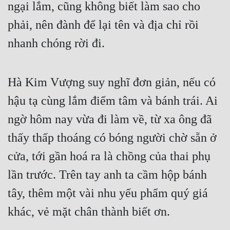
ngại lắm, cũng không biết làm sao cho 
Cổ Đại
phải, nên đành để lại tên và địa chỉ rồi 
Du Hí
nhanh chóng rời đi.
Dã Sử
Dị Giới
Hà Kim Vượng suy nghĩ đơn giản, nếu có 
Dị Năng
hậu tạ cùng lắm điểm tâm và bánh trái. Ai 
Gia Đấu
ngờ hôm nay vừa đi làm về, từ xa ông đã 
Góc Nhìn Nam
thấy thấp thoáng có bóng người chờ sẵn ở 
Góc Nhìn Nữ
cửa, tới gần hoá ra là chồng của thai phụ 
Huyền Huyễn
lần trước. Trên tay anh ta cầm hộp bánh 
tây, thêm một vài nhu yếu phẩm quý giá 
Huyền Nghi
khác, vẻ mặt chân thành biết ơn.
Huyền Ảo