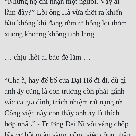
“Nhưng họ chỉ nhận một người. Vậy ai 
Đô Thị
làm đây?” Lời ông Hà vừa thốt ra khiến 
Đông Phương
bầu không khí đang rôm rả bỗng lọt thỏm 
Đông Phương Huyền Huyễn
xuống khoảng không tĩnh lặng…
Đồng Nhân
… chịu thôi ai bảo đẻ lắm …
Cẩu Đạo Trường Sinh
Ngự Thú
“Cha à, hay để bố của Đại Hổ đi đi, dù gì 
Truyện Nam
anh ấy cũng là con trưởng còn phải gánh 
Truyện Nữ
vác cả gia đình, trách nhiệm rất nặng nề. 
Vô Địch Lưu
Công việc này con thấy anh ấy là thích 
hợp nhất.” - Trương Đại Ni vội vàng chộp 
Xây Dựng Thế Lực
lấy cơ hội ngàn vàng, công việc công nhân 
Đam Mỹ