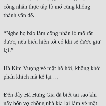
công nhân thực tập lò mổ cũng không 
Mưu Mô
thành vấn để.
Mạt Thế
Mỹ Thực
“Nghe họ bảo làm công nhân lò mổ rất 
Ngôn Tình
được, nếu biểu hiện tốt có khi sẽ được giữ 
Ngược
lại.”
Nữ Cường
Nữ Phụ
Hà Kim Vượng vẻ mặt hồ hởi, không khỏi 
Phong Thủy - Tâm Linh
phấn khích mà kể lại …
Phương Tây
Đến đây Hà Hưng Gia đã biết tại sao khi 
Phản Phái
nãy bốn vợ chồng nhà kia lại làm vẻ mặt 
Quan Trường