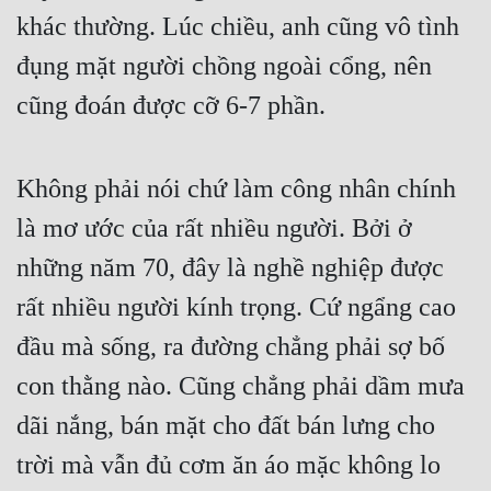
khác thường. Lúc chiều, anh cũng vô tình 
Quân Sự
đụng mặt người chồng ngoài cổng, nên 
Sảng Văn
cũng đoán được cỡ 6-7 phần.
Sắc
Sủng
Không phải nói chứ làm công nhân chính 
Thanh Xuân
là mơ ước của rất nhiều người. Bởi ở 
Tiên Hiệp
những năm 70, đây là nghề nghiệp được 
Tiểu Thuyết
rất nhiều người kính trọng. Cứ ngẩng cao 
Trinh Thám
đầu mà sống, ra đường chẳng phải sợ bố 
con thằng nào. Cũng chẳng phải dầm mưa 
Triều Đấu
dãi nắng, bán mặt cho đất bán lưng cho 
Trùng Sinh
trời mà vẫn đủ cơm ăn áo mặc không lo 
Trọng Sinh