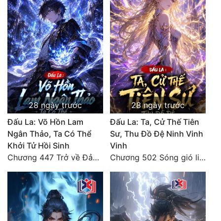
28 ngày trước
28 ngày trước
Đấu La: Võ Hồn Lam
Đấu La: Ta, Cử Thế Tiên
Ngân Thảo, Ta Có Thể
Sư, Thu Đồ Đệ Ninh Vinh
Khởi Tử Hồi Sinh
Vinh
Chương 447 Trở về Đảo Hải Thần
Chương 502 Sóng gió liên hồi, nguy cơ sinh nở của Ninh Vinh Vinh [HẾT]