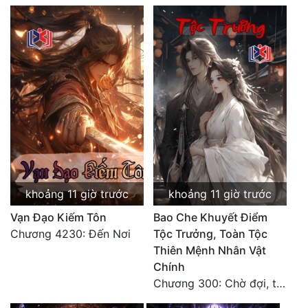
Tu Chân
Tu Tiên
Tội Phạm
Vô Địch
Võ Hiệp
Võng Du
Xuyên Không
khoảng 11 giờ trước
khoảng 11 giờ trước
Xuyên Nhanh
Vạn Đạo Kiếm Tôn
Bao Che Khuyết Điểm
Chương 4230: Đến Nơi
Tộc Trưởng, Toàn Tộc
Xuyên Sách
Thiên Mệnh Nhân Vật
Xuyên Thư
Chính
Chương 300: Chờ đợi, thời khắc truy sát đến gần.
Điền Văn