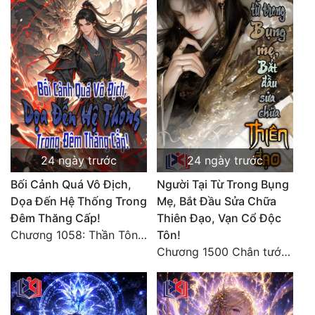
Đẹp
Đẹp Hiệp
Tính Cách Nhân Vật :
Cơ Trí
Sát Phạt Quyết Đoán
24 ngày trước
24 ngày trước
Vô Sỉ
Bối Cảnh Quá Vô Địch,
Người Tại Từ Trong Bụng
Dọa Đến Hệ Thống Trong
Mẹ, Bắt Đầu Sửa Chữa
Điềm Đạm
Đêm Thăng Cấp!
Thiên Đạo, Vạn Cổ Độc
Chương 1058: Thần Tôn vây giết, một kiếm bêu đầu, liều mạng một lần!
Tôn!
Chương 1500 Chân tướng thế giới! Tam thế hợp nhất! (kết thúc) (5)