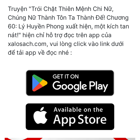
Hài Hước
Truyện "Trói Chặt Thiên Mệnh Chi Nữ,
Hệ Thống
Chúng Nữ Thành Tôn Ta Thành Đế! Chương
60: Lý Huyền Phong xuất hiện, một kích tan
Học Đường
nát!" hiện chỉ hỗ trợ đọc trên app của
Khoa Huyễn
xalosach.com, vui lòng click vào link dưới
để tải app về đọc nhé :
Khoa Huyễn Không Gian
Kinh Dị
Kiếm Hiệp
Kỳ Huyễn
Kỳ Ảo
Linh Dị
Làm Giàu
Lịch Sử