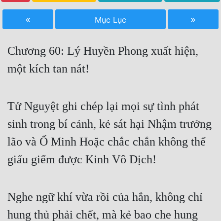
Free
Mục Lục
Hậu Cung
Chương 60: Lý Huyền Phong xuất hiện,
Truyện Convert
một kích tan nát!
Truyện Dịch
Truyện Nhập Môn
Tử Nguyệt ghi chép lại mọi sự tình phát
Truyện ngắn
sinh trong bí cảnh, kẻ sát hại Nhậm trưởng
Xa Lộ Dịch
lão và Ổ Minh Hoặc chắc chắn không thể
giấu giếm được Kinh Vô Dịch!
Cung Đấu
Cạnh Kỹ
Nghe ngữ khí vừa rồi của hắn, không chỉ
Cổ Tiên Hiệp
hung thủ phải chết, mà kẻ bao che hung