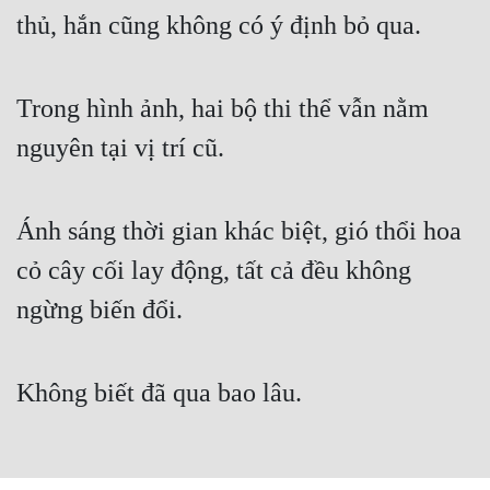
Cổ Đại
thủ, hắn cũng không có ý định bỏ qua.
Du Hí
Dã Sử
Trong hình ảnh, hai bộ thi thể vẫn nằm
nguyên tại vị trí cũ.
Dị Giới
Dị Năng
Ánh sáng thời gian khác biệt, gió thổi hoa
Gia Đấu
cỏ cây cối lay động, tất cả đều không
Góc Nhìn Nam
ngừng biến đổi.
Góc Nhìn Nữ
Huyền Huyễn
Không biết đã qua bao lâu.
Huyền Nghi
Huyền Ảo