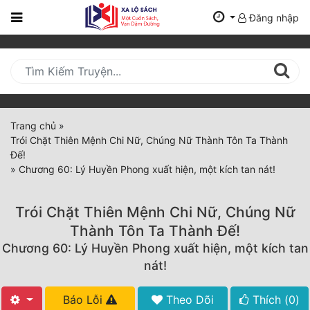
Đăng nhập
Trang
Chủ
Mới
Cập
Nhật
Trang chủ
»
(current)
Trói Chặt Thiên Mệnh Chi Nữ, Chúng Nữ Thành Tôn Ta Thành
BXH
Đế!
»
Chương 60: Lý Huyền Phong xuất hiện, một kích tan nát!
Thể Loại
Trói Chặt Thiên Mệnh Chi Nữ, Chúng Nữ
Tất Cả
Thành Tôn Ta Thành Đế!
Chương 60: Lý Huyền Phong xuất hiện, một kích tan
Truyện Mới Ra
nát!
Hoàn Thành
Báo Lỗi
Theo Dõi
Thích (
0
)