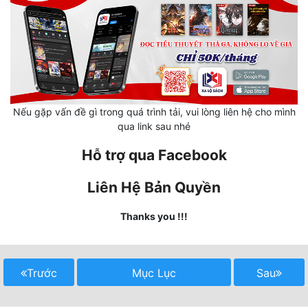
Mưu Mô
Mạt Thế
Mỹ Thực
Ngôn Tình
Nếu gặp vấn đề gì trong quá trình tải, vui lòng liên hệ cho mình
qua link sau nhé
Ngược
Hỗ trợ qua Facebook
Nữ Cường
Liên Hệ Bản Quyền
Nữ Phụ
Thanks you !!!
Phong Thủy - Tâm Linh
Phương Tây
Trước
Mục Lục
Sau
Phản Phái
Quan Trường