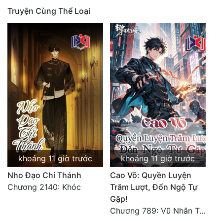
Truyện Cùng Thể Loại
Quân Sự
Sảng Văn
Sắc
Sủng
Thanh Xuân
Tiên Hiệp
Tiểu Thuyết
Trinh Thám
khoảng 11 giờ trước
khoảng 11 giờ trước
Triều Đấu
Nho Đạo Chí Thánh
Cao Võ: Quyền Luyện
Chương 2140: Khóc
Trăm Lượt, Đốn Ngộ Tự
Trùng Sinh
Gặp!
Chương 789: Vũ Nhân Tộc niềm vui ngoài ý muốn (2)
Trọng Sinh