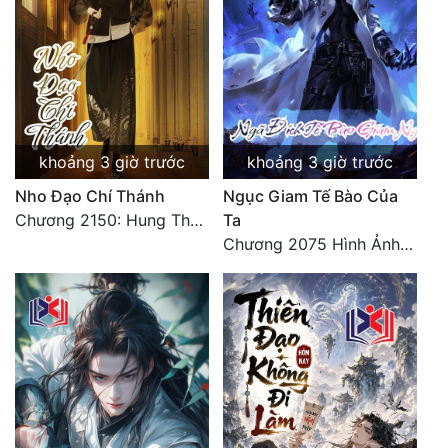
Đẹp
Đẹp Hiệp
Tính Cách Nhân Vật :
khoảng 3 giờ trước
khoảng 3 giờ trước
Cơ Trí
Nho Đạo Chí Thánh
Ngục Giam Tế Bào Của
Sát Phạt Quyết Đoán
Chương 2150: Hung Thụ Nhựa Cây
Ta
Chương 2075 Hình Ảnh Màu Xám
Vô Sỉ
Điềm Đạm