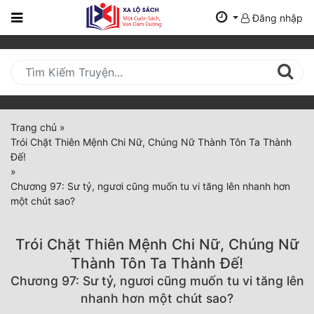
Đăng nhập
Trang
Chủ
Mới
Cập
Nhật
Trang chủ
»
(current)
Trói Chặt Thiên Mệnh Chi Nữ, Chúng Nữ Thành Tôn Ta Thành
BXH
Đế!
»
Thể Loại
Chương 97: Sư tỷ, ngươi cũng muốn tu vi tăng lên nhanh hơn
một chút sao?
Tất Cả
Trói Chặt Thiên Mệnh Chi Nữ, Chúng Nữ
Truyện Mới Ra
Thành Tôn Ta Thành Đế!
Chương 97: Sư tỷ, ngươi cũng muốn tu vi tăng lên
Hoàn Thành
nhanh hơn một chút sao?