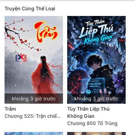
Truyện Cùng Thể Loại
Quân Sự
Sảng Văn
Sắc
Sủng
Thanh Xuân
Tiên Hiệp
Tiểu Thuyết
Trinh Thám
khoảng 3 giờ trước
khoảng 3 giờ trước
Triều Đấu
Trẫm
Tùy Thân Liệp Thú
Chương 525: Trận chiến tấn công phòng thủ Macao (2)
Không Gian
Trùng Sinh
Chương 850 Tổ Trùng
Trọng Sinh