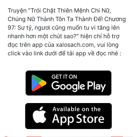
Hài Hước
Truyện "Trói Chặt Thiên Mệnh Chi Nữ,
Hệ Thống
Chúng Nữ Thành Tôn Ta Thành Đế! Chương
Học Đường
97: Sư tỷ, ngươi cũng muốn tu vi tăng lên
nhanh hơn một chút sao?" hiện chỉ hỗ trợ
Khoa Huyễn
đọc trên app của xalosach.com, vui lòng
Khoa Huyễn Không Gian
click vào link dưới để tải app về đọc nhé :
Kinh Dị
Kiếm Hiệp
Kỳ Huyễn
Kỳ Ảo
Linh Dị
Làm Giàu
Lịch Sử