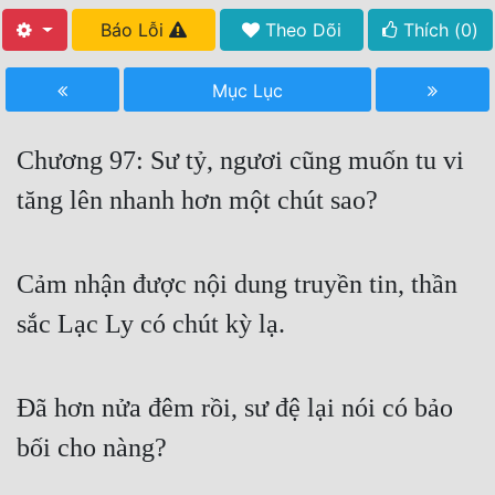
Báo Lỗi
Theo Dõi
Thích (
0
)
Free
Hậu Cung
Mục Lục
Truyện Convert
Chương 97: Sư tỷ, ngươi cũng muốn tu vi
Truyện Dịch
tăng lên nhanh hơn một chút sao?
Truyện Nhập Môn
Truyện ngắn
Cảm nhận được nội dung truyền tin, thần
Xa Lộ Dịch
sắc Lạc Ly có chút kỳ lạ.
Cung Đấu
Đã hơn nửa đêm rồi, sư đệ lại nói có bảo
Cạnh Kỹ
bối cho nàng?
Cổ Tiên Hiệp