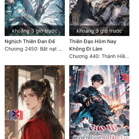
khoảng 3 giờ trước
khoảng 3 giờ trước
Nghịch Thiên Đan Đế
Thiên Đạo Hôm Nay
Chương 2450: Bắt nạt kẻ thật thà
Không Đi Làm
Chương 440: Thánh Hiền tề tụ, cháy Nguyên Hỏa chủng (3)