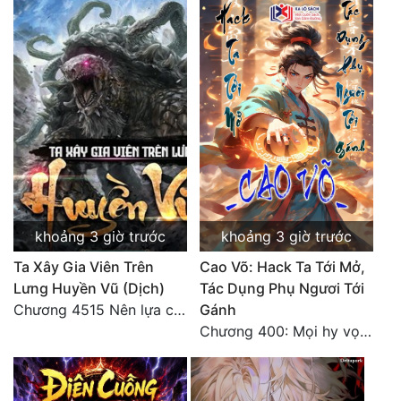
Tu Chân
Tu Tiên
Tội Phạm
Vô Địch
Võ Hiệp
Võng Du
Xuyên Không
khoảng 3 giờ trước
khoảng 3 giờ trước
Ta Xây Gia Viên Trên
Cao Võ: Hack Ta Tới Mở,
Xuyên Nhanh
Lưng Huyền Vũ (Dịch)
Tác Dụng Phụ Ngươi Tới
Xuyên Sách
Chương 4515 Nên lựa chọn như thế nào?
Gánh
Chương 400: Mọi hy vọng đặt trên Tô Mặc!
Xuyên Thư
Điền Văn