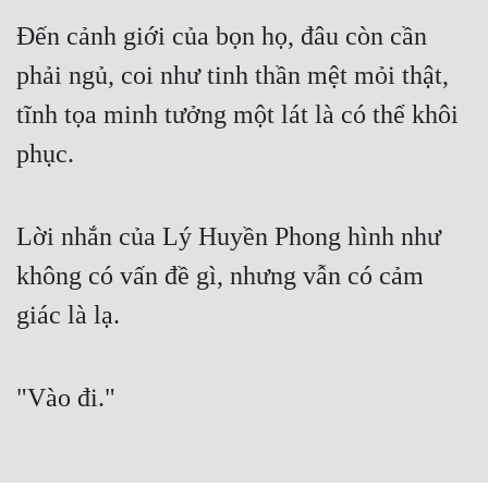
Cổ Đại
Đến cảnh giới của bọn họ, đâu còn cần
Du Hí
phải ngủ, coi như tinh thần mệt mỏi thật,
Dã Sử
tĩnh tọa minh tưởng một lát là có thể khôi
Dị Giới
phục.
Dị Năng
Lời nhắn của Lý Huyền Phong hình như
Gia Đấu
không có vấn đề gì, nhưng vẫn có cảm
Góc Nhìn Nam
giác là lạ.
Góc Nhìn Nữ
Huyền Huyễn
"Vào đi."
Huyền Nghi
Huyền Ảo