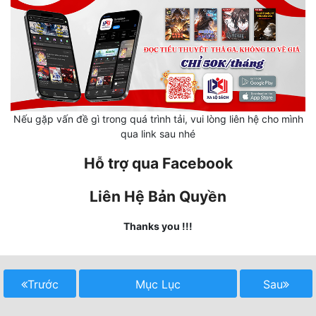
Mưu Mô
Mạt Thế
Mỹ Thực
Ngôn Tình
Nếu gặp vấn đề gì trong quá trình tải, vui lòng liên hệ cho mình
qua link sau nhé
Ngược
Hỗ trợ qua Facebook
Nữ Cường
Liên Hệ Bản Quyền
Nữ Phụ
Phong Thủy - Tâm Linh
Thanks you !!!
Phương Tây
Phản Phái
Trước
Mục Lục
Sau
Quan Trường