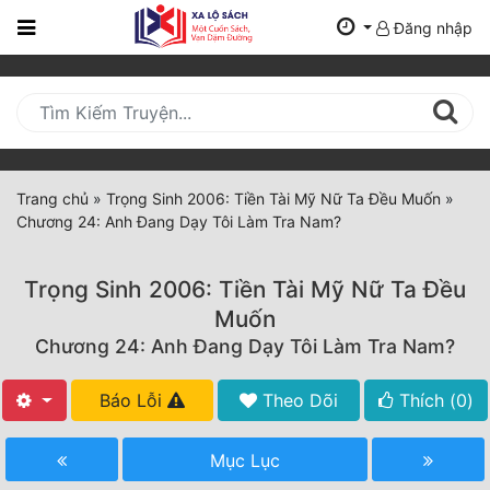
Đăng nhập
Trang
Chủ
Mới
Cập
Nhật
Trang chủ
»
Trọng Sinh 2006: Tiền Tài Mỹ Nữ Ta Đều Muốn
»
(current)
Chương 24: Anh Đang Dạy Tôi Làm Tra Nam?
BXH
Thể Loại
Trọng Sinh 2006: Tiền Tài Mỹ Nữ Ta Đều
Muốn
Chương 24: Anh Đang Dạy Tôi Làm Tra Nam?
Tất Cả
Truyện Mới Ra
Báo Lỗi
Theo Dõi
Thích (
0
)
Hoàn Thành
Mục Lục