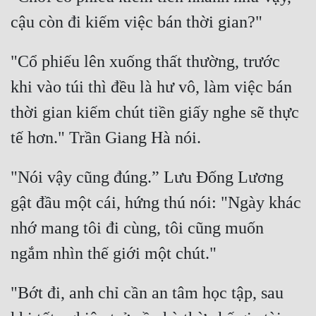
Hài Hước
Hệ Thống
"Cổ phiếu lên xuống thất thường, trước 
Học Đường
khi vào túi thì đều là hư vô, làm việc bán 
Khoa Huyễn
thời gian kiếm chút tiền giấy nghe sẽ thực 
Khoa Huyễn Không Gian
Kinh Dị
Kiếm Hiệp
"Nói vậy cũng đúng.” Lưu Đống Lương 
gật đầu một cái, hứng thú nói: "Ngày khác 
Kỳ Huyễn
nhớ mang tôi đi cùng, tôi cũng muốn 
Kỳ Ảo
Linh Dị
Làm Giàu
"Bớt đi, anh chỉ cần an tâm học tập, sau 
Lịch Sử