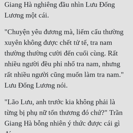
Giang Hà nghiêng đầu nhìn Lưu Đống 
Đẹp
Đẹp Hiệp
"Chuyện yêu đương mà, liếm cẩu thường 
Tính Cách Nhân Vật :
xuyên không được chết tử tế, tra nam 
Cơ Trí
thường thường cười đến cuối cùng. Rất 
nhiều người đều phỉ nhổ tra nam, nhưng 
Sát Phạt Quyết Đoán
rất nhiều người cũng muốn làm tra nam." 
Vô Sỉ
Điềm Đạm
"Lão Lưu, anh trước kia không phải là 
từng bị phụ nữ tổn thương đó chứ?" Trần 
Giang Hà bỗng nhiên ý thức được cái gì 