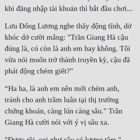
Quân Sự
Sảng Văn
Lưu Đống Lương nghe thấy động tĩnh, dở 
Sắc
khóc dở cười mắng: "Trần Giang Hà cậu 
Sủng
đúng là, có còn là anh em hay không. Tôi 
vừa nói muốn trở thành truyền kỳ, cậu đã 
Thanh Xuân
Tiên Hiệp
Tiểu Thuyết
“Ha ha, là anh em nên mới chém anh, 
Trinh Thám
tránh cho anh trầm luân tại thị trường 
Triều Đấu
chứng khoán, càng lún càng sâu." Trần 
Trùng Sinh
Trọng Sinh
"Được rồi, coi như cậu có lương tâm." 