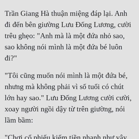
Cổ Đại
Trần Giang Hà thuận miệng đáp lại. Anh 
Du Hí
đi đến bên giường Lưu Đống Lương, cười 
Dã Sử
trêu ghẹo: "Anh mà là một đứa nhỏ sao, 
Dị Giới
sao không nói mình là một đứa bé luôn 
Dị Năng
Gia Đấu
"Tôi cũng muốn nói mình là một đứa bé, 
Góc Nhìn Nam
nhưng mà không phải vì số tuổi có chút 
Góc Nhìn Nữ
lớn hay sao." Lưu Đống Lương cười cười, 
Huyền Huyễn
xoay người ngồi dậy từ trên giường, nói 
Huyền Nghi
Huyền Ảo
"Chơi cổ phiếu kiếm tiền nhanh như vậy, 