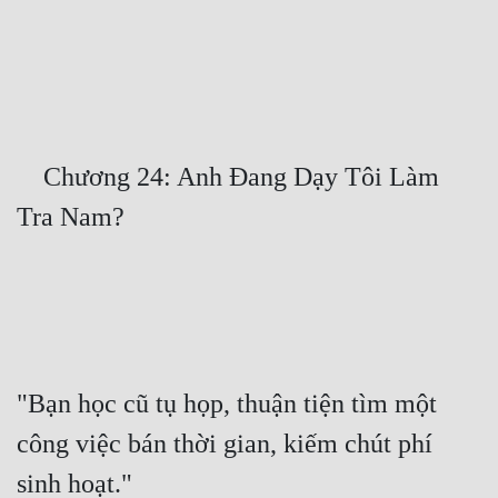
Free
Hậu Cung
Truyện Convert
Truyện Dịch
    Chương 24: Anh Đang Dạy Tôi Làm 
Truyện Nhập Môn
Truyện ngắn
Xa Lộ Dịch
Cung Đấu
"Bạn học cũ tụ họp, thuận tiện tìm một 
Cạnh Kỹ
công việc bán thời gian, kiếm chút phí 
Cổ Tiên Hiệp