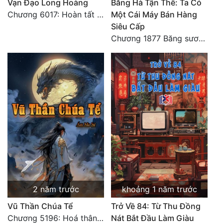
Vạn Đạo Long Hoàng
Băng Hà Tận Thế: Ta Có
Chương 6017: Hoàn tất cảm nghĩ của tác giả
Một Cái Máy Bán Hàng
Siêu Cấp
Chương 1877 Băng sương kết giới
2 năm trước
khoảng 1 năm trước
Vũ Thần Chúa Tể
Trở Về 84: Từ Thu Đồng
Chương 5196: Hoá thân hắc ám
Nát Bắt Đầu Làm Giàu