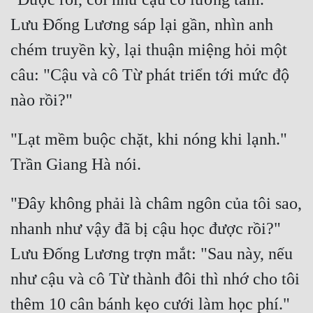
Tu Chân
Lưu Đống Lương sáp lại gần, nhìn anh 
Tu Tiên
chém truyền kỳ, lại thuận miệng hỏi một 
Tội Phạm
câu: "Cậu và cô Từ phát triển tới mức độ 
Vô Địch
Võ Hiệp
"Lạt mềm buộc chặt, khi nóng khi lạnh." 
Võng Du
Xuyên Không
"Đây không phải là châm ngôn của tôi sao, 
Xuyên Nhanh
nhanh như vậy đã bị cậu học được rồi?" 
Xuyên Sách
Lưu Đống Lương trợn mắt: "Sau này, nếu 
Xuyên Thư
như cậu và cô Từ thành đôi thì nhớ cho tôi 
Điền Văn