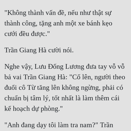
Đô Thị
"Không thành vấn đề, nếu như thật sự 
Đông Phương
thành công, tặng anh một xe bánh kẹo 
Đông Phương Huyền Huyễn
Đồng Nhân
Cẩu Đạo Trường Sinh
Nghe vậy, Lưu Đống Lương đưa tay vỗ vỗ 
Ngự Thú
bả vai Trần Giang Hà: "Cố lên, người theo 
Truyện Nam
đuổi cô Từ tăng lên không ngừng, phải có 
Truyện Nữ
chuẩn bị tâm lý, tốt nhất là làm thêm cái 
Vô Địch Lưu
Xây Dựng Thế Lực
"Anh đang dạy tôi làm tra nam?" Trần 
Đam Mỹ