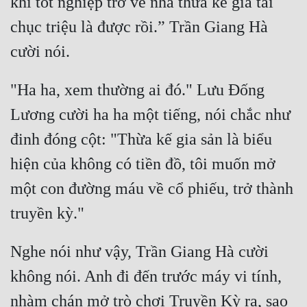
khi tốt nghiệp trở về nhà thừa kế gia tài 
chục triệu là được rồi.” Trần Giang Hà 
Mưu Mô
Mạt Thế
Mỹ Thực
"Ha ha, xem thường ai đó." Lưu Đống 
Ngôn Tình
Lương cười ha ha một tiếng, nói chắc như 
Ngược
đinh đóng cột: "Thừa kế gia sản là biểu 
hiện của không có tiền đồ, tôi muốn mở 
Nữ Cường
một con đường máu về cổ phiếu, trở thành 
Nữ Phụ
Phong Thủy - Tâm Linh
Phương Tây
Nghe nói như vậy, Trần Giang Hà cười 
Phản Phái
không nói. Anh đi đến trước máy vi tính, 
nhàm chán mở trò chơi Truyền Kỳ ra, sao 
Quan Trường