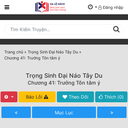
Đăng nhập
Trang
Chủ
Mới
Cập
Nhật
Trang chủ
»
Trọng Sinh Đại Náo Tây Du
»
(current)
Chương 41: Trưởng Tôn tâm ý
BXH
Thể Loại
Trọng Sinh Đại Náo Tây Du
Chương 41: Trưởng Tôn tâm ý
Tất Cả
Báo Lỗi
Theo Dõi
Thích (
0
)
Truyện Mới Ra
Mục Lục
Hoàn Thành