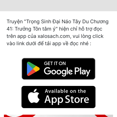
Quân Sự
Sảng Văn
Truyện "Trọng Sinh Đại Náo Tây Du Chương
41: Trưởng Tôn tâm ý" hiện chỉ hỗ trợ đọc
Sắc
trên app của xalosach.com, vui lòng click
Sủng
vào link dưới để tải app về đọc nhé :
Thanh Xuân
Tiên Hiệp
Tiểu Thuyết
Trinh Thám
Triều Đấu
Trùng Sinh
Trọng Sinh