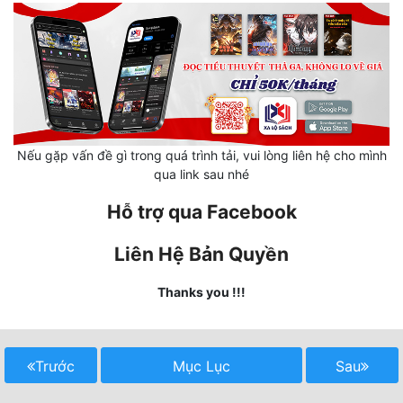
Đô Thị
Đông Phương
Đông Phương Huyền Huyễn
Đồng Nhân
Nếu gặp vấn đề gì trong quá trình tải, vui lòng liên hệ cho mình
qua link sau nhé
Cẩu Đạo Trường Sinh
Hỗ trợ qua Facebook
Ngự Thú
Liên Hệ Bản Quyền
Truyện Nam
Thanks you !!!
Truyện Nữ
Vô Địch Lưu
Trước
Mục Lục
Sau
Xây Dựng Thế Lực
Đam Mỹ