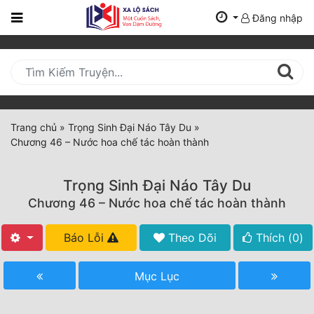
Đăng nhập
Trang
Chủ
Mới
Cập
Nhật
Trang chủ
»
Trọng Sinh Đại Náo Tây Du
»
(current)
Chương 46 – Nước hoa chế tác hoàn thành
BXH
Thể Loại
Trọng Sinh Đại Náo Tây Du
Chương 46 – Nước hoa chế tác hoàn thành
Tất Cả
Báo Lỗi
Theo Dõi
Thích (
0
)
Truyện Mới Ra
Mục Lục
Hoàn Thành