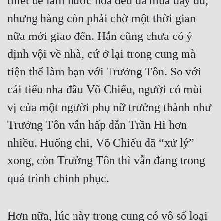
thiết để làm nước hoa đều đã mua đầy đủ,
Cổ Đại
nhưng hàng còn phải chờ một thời gian
Du Hí
nữa mới giao đến. Hắn cũng chưa có ý
Dã Sử
định vội về nhà, cứ ở lại trong cung mà
Dị Giới
tiện thể làm bạn với Trưởng Tôn. So với
Dị Năng
cái tiểu nha đầu Võ Chiếu, người có mùi
vị của một người phụ nữ trưởng thành như
Gia Đấu
Trưởng Tôn vẫn hấp dẫn Trần Hi hơn
Góc Nhìn Nam
nhiều. Huống chi, Võ Chiếu đã “xử lý”
Góc Nhìn Nữ
xong, còn Trưởng Tôn thì vẫn đang trong
Huyền Huyễn
quá trình chinh phục.
Huyền Nghi
Huyền Ảo
Hơn nữa, lúc này trong cung có vô số loại