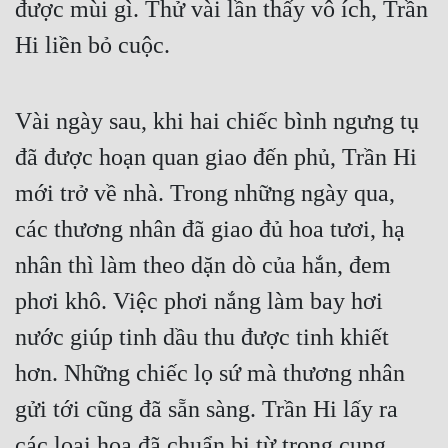
được mùi gì. Thử vài lần thấy vô ích, Trần
Mưu Mô
Hi liền bỏ cuộc.
Mạt Thế
Vài ngày sau, khi hai chiếc bình ngưng tụ
Mỹ Thực
đã được hoạn quan giao đến phủ, Trần Hi
Ngôn Tình
mới trở về nhà. Trong những ngày qua,
Ngược
các thương nhân đã giao đủ hoa tươi, hạ
Nữ Cường
nhân thì làm theo dặn dò của hắn, đem
Nữ Phụ
phơi khô. Việc phơi nắng làm bay hơi
Phong Thủy - Tâm Linh
nước giúp tinh dầu thu được tinh khiết
Phương Tây
hơn. Những chiếc lọ sứ mà thương nhân
Phản Phái
gửi tới cũng đã sẵn sàng. Trần Hi lấy ra
Quan Trường
các loại hoa đã chuẩn bị từ trong cung,