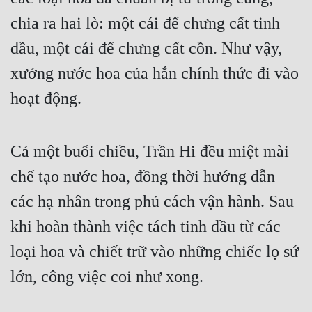
chia ra hai lò: một cái để chưng cất tinh
Quân Sự
dầu, một cái để chưng cất cồn. Như vậy,
Sảng Văn
xưởng nước hoa của hắn chính thức đi vào
Sắc
hoạt động.
Sủng
Thanh Xuân
Cả một buổi chiều, Trần Hi đều miệt mài
Tiên Hiệp
chế tạo nước hoa, đồng thời hướng dẫn
Tiểu Thuyết
các hạ nhân trong phủ cách vận hành. Sau
Trinh Thám
khi hoàn thành việc tách tinh dầu từ các
Triều Đấu
loại hoa và chiết trữ vào những chiếc lọ sứ
Trùng Sinh
lớn, công việc coi như xong.
Trọng Sinh