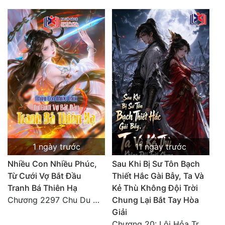
1 ngày trước
11 ngày trước
Nhiều Con Nhiều Phúc,
Sau Khi Bị Sư Tôn Bạch
Từ Cưới Vợ Bắt Đầu
Thiết Hắc Gài Bẫy, Ta Và
Tranh Bá Thiên Hạ
Kẻ Thù Không Đội Trời
Chương 2297 Chu Du Du mang thai
Chung Lại Bắt Tay Hòa
Giải
Chương 20: Lôi Hỏa Trường Minh (Hết)