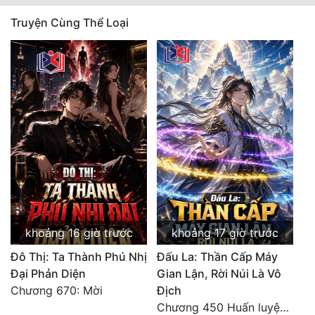
Truyện Cùng Thể Loại
Đẹp
Đẹp Hiệp
Tính Cách Nhân Vật :
Cơ Trí
Sát Phạt Quyết Đoán
Vô Sỉ
Điềm Đạm
khoảng 16 giờ trước
khoảng 17 giờ trước
Đô Thị: Ta Thành Phú Nhị
Đấu La: Thần Cấp Máy
Đại Phản Diện
Gian Lận, Rời Núi Là Vô
Chương 670: Mời
Địch
Chương 450 Huấn luyện thực chiến, Long Linh Cơ đối chiến bốn người Cổ Nguyệt và Vũ Lân!