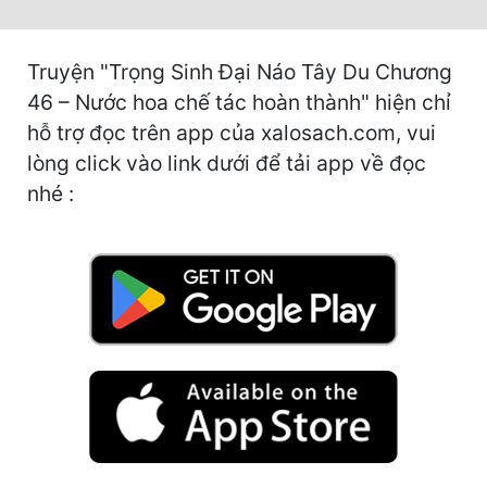
Tu Chân
Tu Tiên
Truyện "Trọng Sinh Đại Náo Tây Du Chương
46 – Nước hoa chế tác hoàn thành" hiện chỉ
Tội Phạm
hỗ trợ đọc trên app của xalosach.com, vui
Vô Địch
lòng click vào link dưới để tải app về đọc
nhé :
Võ Hiệp
Võng Du
Xuyên Không
Xuyên Nhanh
Xuyên Sách
Xuyên Thư
Điền Văn