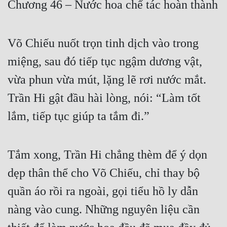
Chương 46 – Nước hoa chế tác hoàn thành
Free
Hậu Cung
Võ Chiếu nuốt trọn tinh dịch vào trong
Truyện Convert
miệng, sau đó tiếp tục ngậm dương vật,
Truyện Dịch
vừa phun vừa mút, lặng lẽ rơi nước mắt.
Trần Hi gật đầu hài lòng, nói: “Làm tốt
Truyện Nhập Môn
lắm, tiếp tục giúp ta tắm đi.”
Truyện ngắn
Xa Lộ Dịch
Tắm xong, Trần Hi chẳng thèm để ý dọn
dẹp thân thể cho Võ Chiếu, chỉ thay bộ
Cung Đấu
quần áo rồi ra ngoài, gọi tiểu hồ ly dẫn
Cạnh Kỹ
nàng vào cung. Những nguyên liệu cần
Cổ Tiên Hiệp