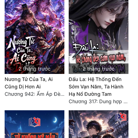
2 tháng trước
2 tháng trước
Nương Tử Của Ta, Ai
Đấu La: Hệ Thống Đến
Cũng Dị Hơn Ai
Sớm Vạn Năm, Ta Hành
Chương 942: Ấm Áp Đèn Trời Đêm Nam Diệp [HẾT TRỌN BỘ]
Hạ Nổ Đường Tam
Chương 317: Dung hợp Kim Long Vương huyết mạch thành tựu Long Thần, vị diện thăng cấp! (Hết)