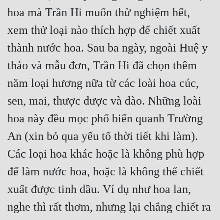
Hài Hước
hoa mà Trần Hi muốn thử nghiệm hết,
Hệ Thống
xem thử loại nào thích hợp để chiết xuất
Học Đường
thành nước hoa. Sau ba ngày, ngoài Huệ y
Khoa Huyễn
thảo và mẫu đơn, Trần Hi đã chọn thêm
năm loại hương nữa từ các loài hoa cúc,
Khoa Huyễn Không Gian
sen, mai, thược dược và đào. Những loài
Kinh Dị
hoa này đều mọc phổ biến quanh Trường
Kiếm Hiệp
An (xin bỏ qua yếu tố thời tiết khi làm).
Kỳ Huyễn
Các loại hoa khác hoặc là không phù hợp
Kỳ Ảo
để làm nước hoa, hoặc là không thể chiết
Linh Dị
xuất được tinh dầu. Ví dụ như hoa lan,
Làm Giàu
nghe thì rất thơm, nhưng lại chẳng chiết ra
Lịch Sử