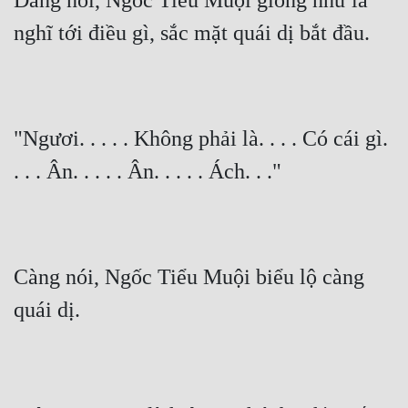
Đang nói, Ngốc Tiểu Muội giống như là 
nghĩ tới điều gì, sắc mặt quái dị bắt đầu.
Đẹp
Đẹp Hiệp
Tính Cách Nhân Vật :
"Ngươi. . . . . Không phải là. . . . Có cái gì. 
Cơ Trí
. . . Ân. . . . . Ân. . . . . Ách. . ."
Sát Phạt Quyết Đoán
Vô Sỉ
Điềm Đạm
Càng nói, Ngốc Tiểu Muội biểu lộ càng 
quái dị.