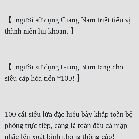
Tu Chân
【  người sử dụng Giang Nam triệt tiêu vị 
Tu Tiên
thành niên lui khoản. 】
Tội Phạm
Vô Địch
Võ Hiệp
【  người sử dụng Giang Nam tặng cho 
Võng Du
siêu cấp hỏa tiễn *100! 】
Xuyên Không
Xuyên Nhanh
Xuyên Sách
100 cái siêu lửa đặc hiệu bày khắp toàn bộ 
Xuyên Thư
phòng trực tiếp, càng là toàn đấu cá mập 
Điền Văn
nhấc lên xoát bình phong thông cáo!