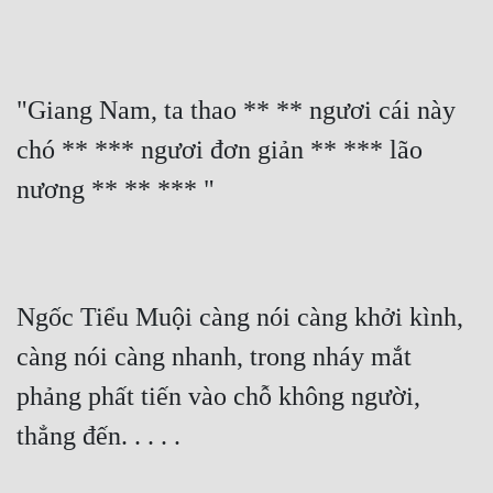
Quân Sự
Sảng Văn
"Giang Nam, ta thao ** ** ngươi cái này 
Sắc
chó ** *** ngươi đơn giản ** *** lão 
Sủng
nương ** ** *** "
Thanh Xuân
Tiên Hiệp
Tiểu Thuyết
Ngốc Tiểu Muội càng nói càng khởi kình, 
Trinh Thám
càng nói càng nhanh, trong nháy mắt 
Triều Đấu
phảng phất tiến vào chỗ không người, 
Trùng Sinh
thẳng đến. . . . .
Trọng Sinh