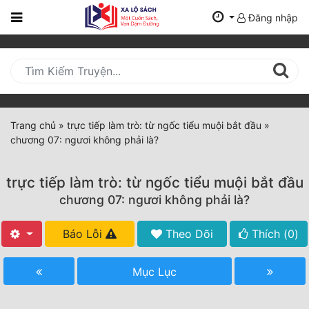
Đăng nhập
Trang
Chủ
Mới
Cập
Nhật
Trang chủ
»
trực tiếp làm trò: từ ngốc tiểu muội bắt đầu
»
(current)
chương 07: ngươi không phải là?
BXH
Thể Loại
trực tiếp làm trò: từ ngốc tiểu muội bắt đầu
chương 07: ngươi không phải là?
Tất Cả
Báo Lỗi
Theo Dõi
Thích (
0
)
Truyện Mới Ra
Mục Lục
Hoàn Thành