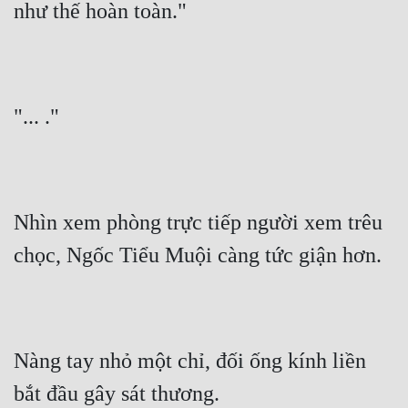
như thế hoàn toàn."
Mưu Mô
Mạt Thế
Mỹ Thực
"... ."
Ngôn Tình
Ngược
Nữ Cường
Nhìn xem phòng trực tiếp người xem trêu 
chọc, Ngốc Tiểu Muội càng tức giận hơn.
Nữ Phụ
Phong Thủy - Tâm Linh
Phương Tây
Nàng tay nhỏ một chỉ, đối ống kính liền 
Phản Phái
bắt đầu gây sát thương.
Quan Trường