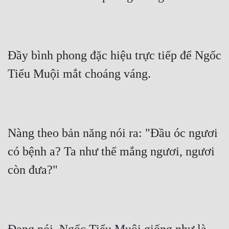
Đô Thị
Đông Phương
Đông Phương Huyền Huyễn
Đầy bình phong đặc hiệu trực tiếp để Ngốc 
Đồng Nhân
Tiểu Muội mắt choáng váng.
Cẩu Đạo Trường Sinh
Ngự Thú
Nàng theo bản năng nói ra: "Đầu óc ngươi 
Truyện Nam
có bệnh a? Ta như thế mắng ngươi, ngươi 
Truyện Nữ
còn đưa?"
Vô Địch Lưu
Xây Dựng Thế Lực
Đam Mỹ