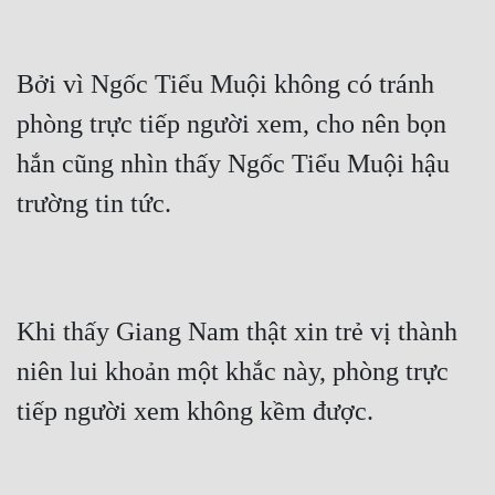
Cổ Đại
Du Hí
Bởi vì Ngốc Tiểu Muội không có tránh 
Dã Sử
phòng trực tiếp người xem, cho nên bọn 
Dị Giới
hắn cũng nhìn thấy Ngốc Tiểu Muội hậu 
Dị Năng
trường tin tức.
Gia Đấu
Góc Nhìn Nam
Góc Nhìn Nữ
Khi thấy Giang Nam thật xin trẻ vị thành 
niên lui khoản một khắc này, phòng trực 
Huyền Huyễn
tiếp người xem không kềm được.
Huyền Nghi
Huyền Ảo