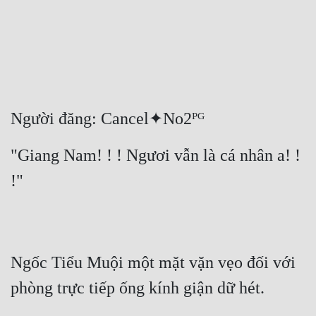
Free
Hậu Cung
Truyện Convert
Truyện Dịch
Người đăng: Cancel✦No2ᴾᴳ
Truyện Nhập Môn
"Giang Nam! ! ! Ngươi vẫn là cá nhân a! ! 
Truyện ngắn
!"
Xa Lộ Dịch
Cung Đấu
Ngốc Tiểu Muội một mặt vặn vẹo đối với 
Cạnh Kỹ
phòng trực tiếp ống kính giận dữ hét.
Cổ Tiên Hiệp