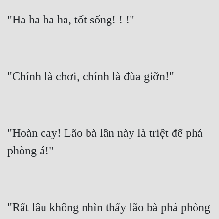
Hài Hước
"Ha ha ha ha, tốt sống! ! !"
Hệ Thống
Học Đường
Khoa Huyễn
"Chính là chơi, chính là đùa giỡn!"
Khoa Huyễn Không Gian
Kinh Dị
Kiếm Hiệp
"Hoàn cay! Lão bà lần này là triệt để phá 
Kỳ Huyễn
phòng á!"
Kỳ Ảo
Linh Dị
Làm Giàu
"Rất lâu không nhìn thấy lão bà phá phòng 
Lịch Sử