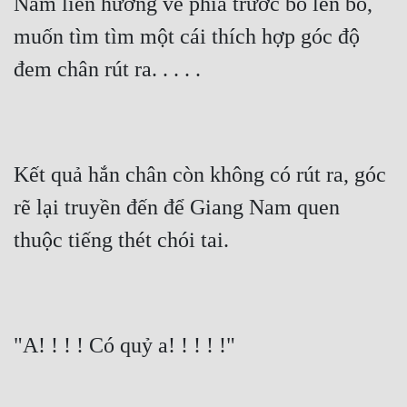
Nam liền hướng về phía trước bò lên bò, 
muốn tìm tìm một cái thích hợp góc độ 
đem chân rút ra. . . . .
Kết quả hắn chân còn không có rút ra, góc 
rẽ lại truyền đến để Giang Nam quen 
thuộc tiếng thét chói tai.
"A! ! ! ! Có quỷ a! ! ! ! !"