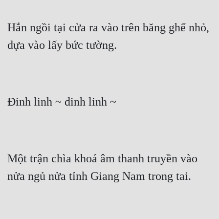
Đẹp
Hắn ngồi tại cửa ra vào trên băng ghế nhỏ, 
Đẹp Hiệp
dựa vào lấy bức tường.
Tính Cách Nhân Vật :
Cơ Trí
Đinh linh ~ đinh linh ~
Sát Phạt Quyết Đoán
Vô Sỉ
Điềm Đạm
Một trận chìa khoá âm thanh truyền vào 
nửa ngủ nửa tỉnh Giang Nam trong tai.