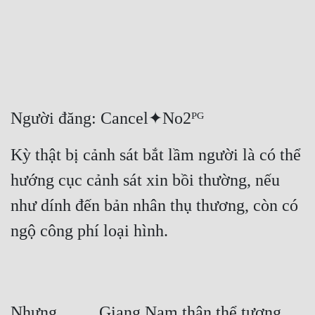
Free
Hậu Cung
Truyện Convert
Truyện Dịch
Người đăng: Cancel✦No2ᴾᴳ
Truyện Nhập Môn
Kỳ thật bị cảnh sát bắt lầm người là có thể 
Truyện ngắn
hướng cục cảnh sát xin bồi thường, nếu 
Xa Lộ Dịch
như dính đến bản nhân thụ thương, còn có 
ngộ công phí loại hình.
Cung Đấu
Cạnh Kỹ
Cổ Tiên Hiệp
Nhưng. . . . . Giang Nam thân thể tương 