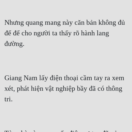
Quân Sự
Sảng Văn
Nhưng quang mang này căn bản không đủ 
để để cho người ta thấy rõ hành lang 
Sắc
đường.
Sủng
Thanh Xuân
Tiên Hiệp
Giang Nam lấy điện thoại cầm tay ra xem 
Tiểu Thuyết
xét, phát hiện vật nghiệp bầy đã có thông 
Trinh Thám
tri.
Triều Đấu
Trùng Sinh
Trọng Sinh