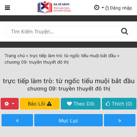
Đăng nhập
Trang
Chủ
Mới
Cập
Nhật
Trang chủ
»
trực tiếp làm trò: từ ngốc tiểu muội bắt đầu
»
(current)
chương 09: truyền thuyết đô thị
BXH
Thể Loại
trực tiếp làm trò: từ ngốc tiểu muội bắt đầu
chương 09: truyền thuyết đô thị
Tất Cả
Báo Lỗi
Theo Dõi
Thích (
0
)
Truyện Mới Ra
Mục Lục
Hoàn Thành