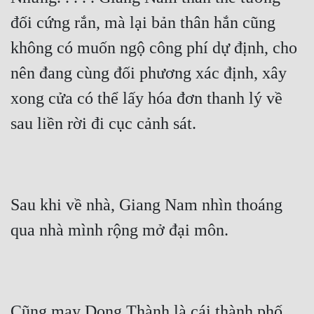
Cổ Đại
đối cứng rắn, mà lại bản thân hắn cũng 
Du Hí
không có muốn ngộ công phí dự định, cho 
Dã Sử
nên đang cùng đối phương xác định, xây 
Dị Giới
xong cửa có thể lấy hóa đơn thanh lý về 
sau liền rời đi cục cảnh sát.
Dị Năng
Gia Đấu
Góc Nhìn Nam
Sau khi về nhà, Giang Nam nhìn thoáng 
Góc Nhìn Nữ
qua nhà mình rộng mở đại môn.
Huyền Huyễn
Huyền Nghi
Huyền Ảo
Cũng may Dong Thành là cái thành phố 