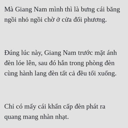
Mà Giang Nam mình thì là bưng cái băng 
Mưu Mô
ngồi nhỏ ngồi chờ ở cửa đối phương.
Mạt Thế
Mỹ Thực
Ngôn Tình
Đúng lúc này, Giang Nam trước mặt ánh 
Ngược
đèn lóe lên, sau đó hắn trong phòng đèn 
Nữ Cường
cùng hành lang đèn tất cả đều tối xuống.
Nữ Phụ
Phong Thủy - Tâm Linh
Phương Tây
Chỉ có mấy cái khẩn cấp đèn phát ra 
Phản Phái
quang mang nhàn nhạt.
Quan Trường