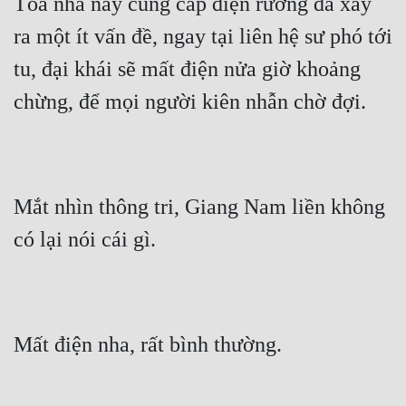
Tòa nhà này cung cấp điện rương đã xảy 
Tu Chân
ra một ít vấn đề, ngay tại liên hệ sư phó tới 
Tu Tiên
tu, đại khái sẽ mất điện nửa giờ khoảng 
Tội Phạm
chừng, để mọi người kiên nhẫn chờ đợi.
Vô Địch
Võ Hiệp
Võng Du
Mắt nhìn thông tri, Giang Nam liền không 
có lại nói cái gì.
Xuyên Không
Xuyên Nhanh
Xuyên Sách
Mất điện nha, rất bình thường.
Xuyên Thư
Điền Văn