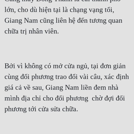
Hài Hước
lớn, cho dù hiện tại là chạng vạng tối, 
Hệ Thống
Giang Nam cũng liên hệ đến tương quan 
Học Đường
chữa trị nhân viên.
Khoa Huyễn
Khoa Huyễn Không Gian
Kinh Dị
Bởi vì không có mở cửa ngủ, tại đơn giản 
Kiếm Hiệp
cùng đối phương trao đổi vài câu, xác định 
Kỳ Huyễn
giá cả về sau, Giang Nam liền đem nhà 
mình địa chỉ cho đối phương  chờ đợi đối 
Kỳ Ảo
phương tới cửa sửa chữa.
Linh Dị
Làm Giàu
Lịch Sử