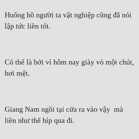
Đô Thị
Huống hồ người ta vật nghiệp cũng đã nói 
Đông Phương
lập tức liền tốt.
Đông Phương Huyền Huyễn
Đồng Nhân
Có thể là bởi vì hôm nay giày vò một chút, 
Cẩu Đạo Trường Sinh
hơi mệt.
Ngự Thú
Truyện Nam
Truyện Nữ
Giang Nam ngồi tại cửa ra vào vậy  mà 
Vô Địch Lưu
liền như thế híp qua đi.
Xây Dựng Thế Lực
Đam Mỹ