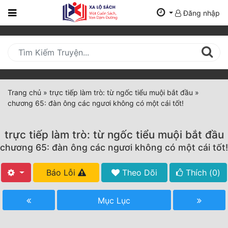
Đăng nhập
Trang
Chủ
Mới
Cập
Nhật
Trang chủ
»
trực tiếp làm trò: từ ngốc tiểu muội bắt đầu
»
(current)
chương 65: đàn ông các ngươi không có một cái tốt!
BXH
Thể Loại
trực tiếp làm trò: từ ngốc tiểu muội bắt đầu
chương 65: đàn ông các ngươi không có một cái tốt!
Tất Cả
Báo Lỗi
Theo Dõi
Thích (
0
)
Truyện Mới Ra
Mục Lục
Hoàn Thành