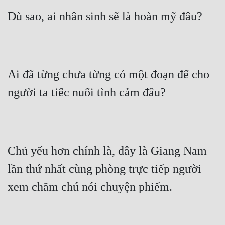
Đô Thị
Dù sao, ai nhân sinh sẽ là hoàn mỹ đâu?
Đông Phương
Đông Phương Huyền Huyễn
Đồng Nhân
Ai đã từng chưa từng có một đoạn để cho 
người ta tiếc nuối tình cảm đâu?
Cẩu Đạo Trường Sinh
Ngự Thú
Truyện Nam
Chủ yếu hơn chính là, đây là Giang Nam 
Truyện Nữ
lần thứ nhất cùng phòng trực tiếp người 
Vô Địch Lưu
xem chăm chú nói chuyện phiếm.
Xây Dựng Thế Lực
Đam Mỹ