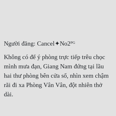
Free
Hậu Cung
Truyện Convert
Truyện Dịch
Người đăng: Cancel✦No2ᴾᴳ
Truyện Nhập Môn
Không có để ý phòng trực tiếp trêu chọc 
Truyện ngắn
mình mưa đạn, Giang Nam đứng tại lầu 
Xa Lộ Dịch
hai thư phòng bên cửa sổ, nhìn xem chậm 
rãi đi xa Phòng Vân Vân, đột nhiên thở 
Cung Đấu
dài.
Cạnh Kỹ
Cổ Tiên Hiệp