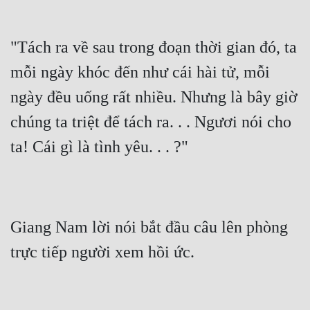
Tu Chân
Tu Tiên
"Tách ra về sau trong đoạn thời gian đó, ta 
mỗi ngày khóc đến như cái hài tử, mỗi 
Tội Phạm
ngày đều uống rất nhiều. Nhưng là bây giờ 
Vô Địch
chúng ta triệt để tách ra. . . Ngươi nói cho 
Võ Hiệp
ta! Cái gì là tình yêu. . . ?"
Võng Du
Xuyên Không
Xuyên Nhanh
Giang Nam lời nói bắt đầu câu lên phòng 
Xuyên Sách
trực tiếp người xem hồi ức.
Xuyên Thư
Điền Văn