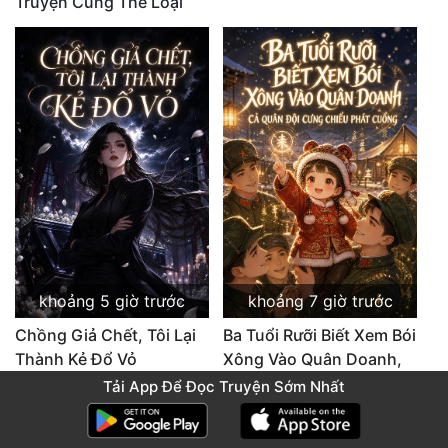
Truyện Cùng Thể Loại
khoảng 5 giờ trước
khoảng 7 giờ trước
Chồng Giả Chết, Tôi Lại
Ba Tuổi Rưỡi Biết Xem Bói
Thành Kẻ Đổ Vỏ
Xông Vào Quân Doanh,
Chương 14 Hết
Cả Quân Đội Cưng Chiều
Tải App Để Đọc Truyện Sớm Nhất
Phát Cuồng
Chương 12 Hết