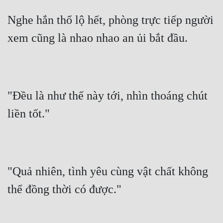
Nghe hắn thổ lộ hết, phòng trực tiếp người 
Đẹp
xem cũng là nhao nhao an ủi bắt đầu.
Đẹp Hiệp
Tính Cách Nhân Vật :
Cơ Trí
"Đều là như thế này tới, nhìn thoáng chút 
Sát Phạt Quyết Đoán
liền tốt."
Vô Sỉ
Điềm Đạm
"Quả nhiên, tình yêu cùng vật chất không 
thể đồng thời có được."