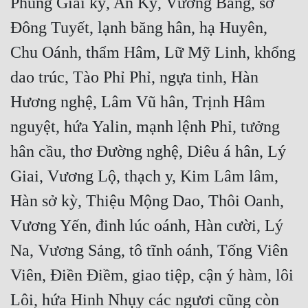
Phùng Giai kỳ, An Kỳ, Vương Băng, sở 
Đông Tuyết, lạnh băng hân, hạ Huyên, 
Chu Oánh, thẩm Hâm, Lữ Mỹ Linh, khổng 
dao trúc, Tào Phỉ Phỉ, ngựa tinh, Hàn 
Hương nghệ, Lâm Vũ hân, Trịnh Hâm 
nguyệt, hứa Yalin, mạnh lệnh Phỉ, tưởng 
hân cầu, thơ Đường nghệ, Diêu á hân, Lý 
Giai, Vương Lộ, thạch y, Kim Lâm lâm, 
Hàn sở kỳ, Thiệu Mộng Dao, Thôi Oanh, 
Vương Yến, đinh lúc oánh, Hàn cười, Lý 
Na, Vương Sảng, tô tĩnh oánh, Tống Viên 
Viên, Điền Điềm, giao tiệp, cận ý hàm, lôi 
Lôi, hứa Hinh Nhụy các ngươi cũng còn 