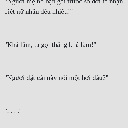
"Ngươi mẹ nó bạn gái trước so đời ta nhận 
biết nữ nhân đều nhiều!"
"Khá lắm, ta gọi thẳng khá lắm!"
"Ngươi đặt cái này nói một hơi đâu?"
". . . ."