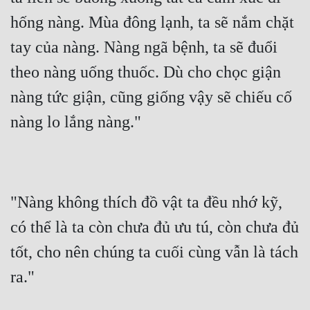
hống nàng. Mùa đông lạnh, ta sẽ nắm chặt 
Quân Sự
tay của nàng. Nàng ngã bệnh, ta sẽ đuổi 
Sảng Văn
theo nàng uống thuốc. Dù cho chọc giận 
Sắc
nàng tức giận, cũng giống vậy sẽ chiếu cố 
Sủng
nàng lo lắng nàng."
Thanh Xuân
Tiên Hiệp
Tiểu Thuyết
"Nàng không thích đồ vật ta đều nhớ kỹ, 
Trinh Thám
có thể là ta còn chưa đủ ưu tú, còn chưa đủ 
Triều Đấu
tốt, cho nên chúng ta cuối cùng vẫn là tách 
Trùng Sinh
ra."
Trọng Sinh