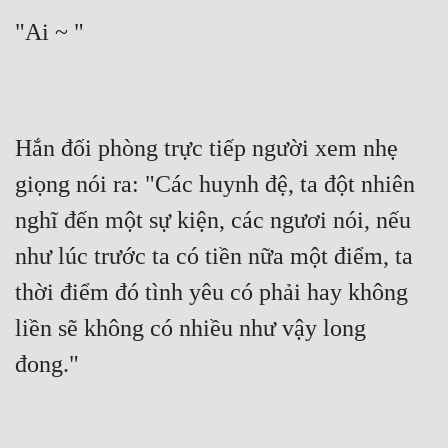
Cổ Đại
"Ai ~ "
Du Hí
Dã Sử
Dị Giới
Hắn đối phòng trực tiếp người xem nhẹ 
Dị Năng
giọng nói ra: "Các huynh đệ, ta đột nhiên 
Gia Đấu
nghĩ đến một sự kiện, các ngươi nói, nếu 
như lúc trước ta có tiền nữa một điểm, ta 
Góc Nhìn Nam
thời điểm đó tình yêu có phải hay không 
Góc Nhìn Nữ
liền sẽ không có nhiều như vậy long 
Huyền Huyễn
đong."
Huyền Nghi
Huyền Ảo