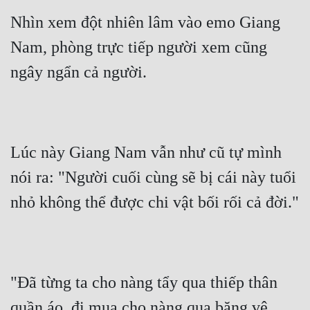
Hài Hước
Nhìn xem đột nhiên lâm vào emo Giang 
Hệ Thống
Nam, phòng trực tiếp người xem cũng 
Học Đường
ngây ngẩn cả người.
Khoa Huyễn
Khoa Huyễn Không Gian
Kinh Dị
Lúc này Giang Nam vẫn như cũ tự mình 
Kiếm Hiệp
nói ra: "Người cuối cùng sẽ bị cái này tuổi 
Kỳ Huyễn
nhỏ không thể được chi vật bối rối cả đời."
Kỳ Ảo
Linh Dị
"Đã từng ta cho nàng tẩy qua thiếp thân 
Làm Giàu
quần áo, đi mua cho nàng qua băng vệ 
Lịch Sử