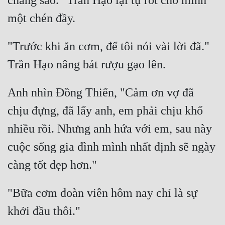
chẳng sao." Trần Hạo lại tự rót cho mình 
"Trước khi ăn cơm, để tôi nói vài lời đã." 
Anh nhìn Đồng Thiến, "Cảm ơn vợ đã 
chịu đựng, đã lấy anh, em phải chịu khổ 
nhiều rồi. Nhưng anh hứa với em, sau này 
cuộc sống gia đình mình nhất định sẽ ngày 
"Bữa cơm đoàn viên hôm nay chỉ là sự 