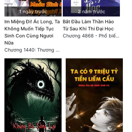
1 ngày trước
2 năm trước
Im Miệng Đi! Ác Long, Ta
Bắt Đầu Làm Thần Hào
Không Muốn Tiếp Tục
Từ Sau Khi Thi Đại Học
Sinh Con Cùng Ngươi
Chương 4868 - Phổ biến Hạ Quốc tệ!
Nữa
Chương 1440: Thương Hoành Vạn Vật (7)