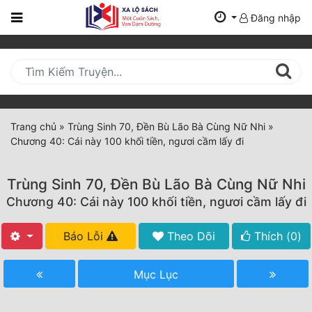
Đăng nhập
Trang
Chủ
Mới
Cập
Nhật
Trang chủ
»
Trùng Sinh 70, Đền Bù Lão Bà Cùng Nữ Nhi
»
(current)
Chương 40: Cái này 100 khối tiền, ngươi cầm lấy đi
BXH
Thể Loại
Trùng Sinh 70, Đền Bù Lão Bà Cùng Nữ Nhi
Chương 40: Cái này 100 khối tiền, ngươi cầm lấy đi
Tất Cả
Báo Lỗi
Theo Dõi
Thích (
0
)
Truyện Mới Ra
Mục Lục
Hoàn Thành