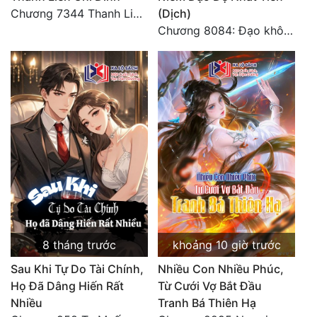
Chương 7344 Thanh Liên đỉnh (Đại kết cục) (2) HẾT.
(Dịch)
Chương 8084: Đạo không bờ bến (Đại kết cục) (10)
8 tháng trước
khoảng 10 giờ trước
Sau Khi Tự Do Tài Chính,
Nhiều Con Nhiều Phúc,
Họ Đã Dâng Hiến Rất
Từ Cưới Vợ Bắt Đầu
Nhiều
Tranh Bá Thiên Hạ