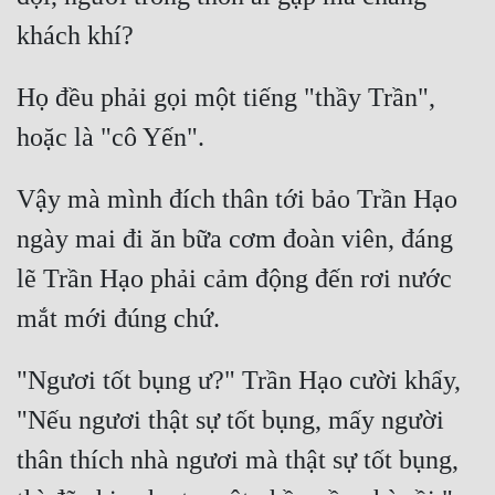
Cổ Đại
Du Hí
Họ đều phải gọi một tiếng "thầy Trần", 
Dã Sử
Dị Giới
Dị Năng
Vậy mà mình đích thân tới bảo Trần Hạo 
ngày mai đi ăn bữa cơm đoàn viên, đáng 
Gia Đấu
lẽ Trần Hạo phải cảm động đến rơi nước 
Góc Nhìn Nam
Góc Nhìn Nữ
Huyền Huyễn
"Ngươi tốt bụng ư?" Trần Hạo cười khẩy, 
Huyền Nghi
"Nếu ngươi thật sự tốt bụng, mấy người 
thân thích nhà ngươi mà thật sự tốt bụng, 
Huyền Ảo