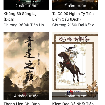
2 năm trước
2 năm trước
Khủng Bố Sống Lại
Ta Có 90 Nghìn Tỷ Tiền
(Dịch)
Liếm Cẩu (Dịch)
Chương 3694: Tiễn Họ Đoạn Đường Cuối - Hoàn
Chương 2156: Đại kết cục!!!
4 tháng trước
2 năm trước
Thanh Liên Chi Đỉnh
Kiếm Đạo Đệ Nhất Tiên