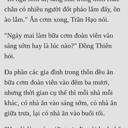
Tu Chân
chắn có nhiều người đốt pháo lắm đấy, ồn 
Tu Tiên
Tội Phạm
"Ngày mai làm bữa cơm đoàn viên vào 
Vô Địch
sáng sớm hay là lúc nào?" Đồng Thiến 
Võ Hiệp
Võng Du
Đa phần các gia đình trong thôn đều ăn 
Xuyên Không
bữa cơm đoàn viên vào đêm ba mươi, 
Xuyên Nhanh
nhưng thời gian cụ thể thì mỗi nhà mỗi 
Xuyên Sách
khác, có nhà ăn vào sáng sớm, có nhà ăn 
Xuyên Thư
Điền Văn