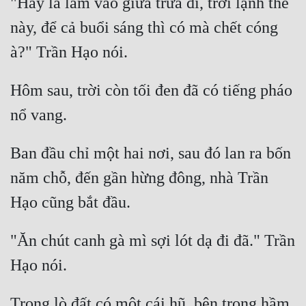
"Hay là làm vào giữa trưa đi, trời lạnh thế 
Đô Thị
này, để cả buổi sáng thì có mà chết cóng 
Đông Phương
Đông Phương Huyền Huyễn
Hôm sau, trời còn tối đen đã có tiếng pháo 
Đồng Nhân
Cẩu Đạo Trường Sinh
Ban đầu chỉ một hai nơi, sau đó lan ra bốn 
Ngự Thú
năm chỗ, đến gần hừng đông, nhà Trần 
Truyện Nam
Truyện Nữ
"Ăn chút canh gà mì sợi lót dạ đi đã." Trần 
Vô Địch Lưu
Xây Dựng Thế Lực
Trong lò đất có một cái hũ, bên trong hầm 
Đam Mỹ