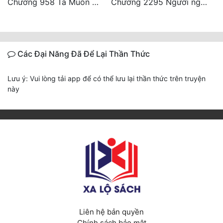
Chương 958 Ta Muốn Cùng Các Cô Vĩnh Viễn Ở Bên Nhau (2) Hết
Chương 2295 Ngươi nghĩ chuyện Đại Viêm tiên triều làm có thể giấu được thiên hạ sao?
Các Đại Năng Đã Để Lại Thần Thức
Lưu ý: Vui lòng tải app để có thể lưu lại thần thức trên truyện
này
Liên hệ bản quyền
Chính sách bảo mật