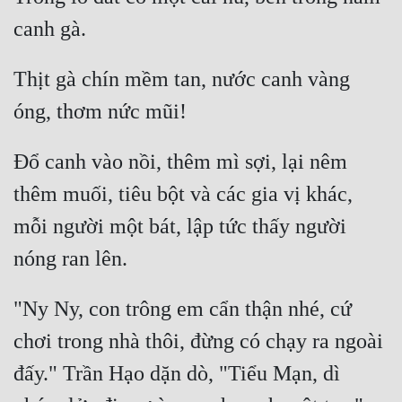
Đẹp
Đẹp Hiệp
Thịt gà chín mềm tan, nước canh vàng 
Tính Cách Nhân Vật :
Cơ Trí
Đổ canh vào nồi, thêm mì sợi, lại nêm 
thêm muối, tiêu bột và các gia vị khác, 
Sát Phạt Quyết Đoán
mỗi người một bát, lập tức thấy người 
Vô Sỉ
Điềm Đạm
"Ny Ny, con trông em cẩn thận nhé, cứ 
chơi trong nhà thôi, đừng có chạy ra ngoài 
đấy." Trần Hạo dặn dò, "Tiểu Mạn, dì 