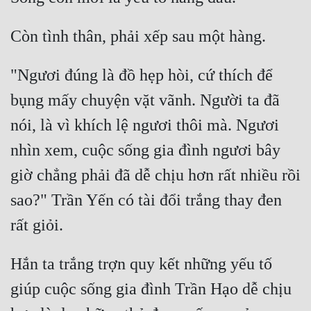
Mưu Mô
Mạt Thế
"Ngươi đúng là đồ hẹp hòi, cứ thích để 
Mỹ Thực
bụng mấy chuyện vặt vãnh. Người ta đã 
Ngôn Tình
nói, là vì khích lệ ngươi thôi mà. Ngươi 
Ngược
nhìn xem, cuộc sống gia đình ngươi bây 
Nữ Cường
giờ chẳng phải đã dễ chịu hơn rất nhiều rồi 
Nữ Phụ
sao?" Trần Yến có tài đổi trắng thay đen 
Phong Thủy - Tâm Linh
Phương Tây
Hắn ta trắng trợn quy kết những yếu tố 
Phản Phái
giúp cuộc sống gia đình Trần Hạo dễ chịu 
Quan Trường