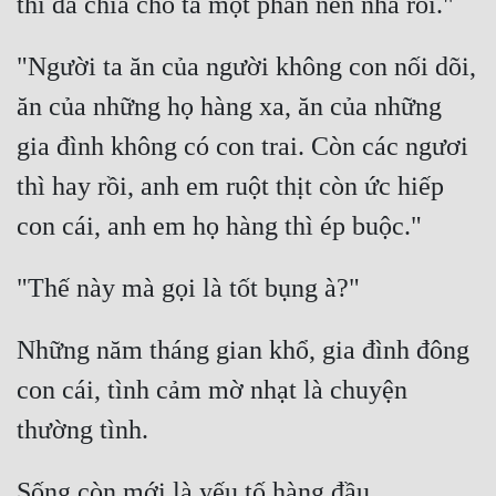
Hài Hước
Hệ Thống
"Người ta ăn của người không con nối dõi, 
Học Đường
ăn của những họ hàng xa, ăn của những 
Khoa Huyễn
gia đình không có con trai. Còn các ngươi 
thì hay rồi, anh em ruột thịt còn ức hiếp 
Khoa Huyễn Không Gian
Kinh Dị
Kiếm Hiệp
Kỳ Huyễn
Những năm tháng gian khổ, gia đình đông 
Kỳ Ảo
con cái, tình cảm mờ nhạt là chuyện 
Linh Dị
Làm Giàu
Lịch Sử