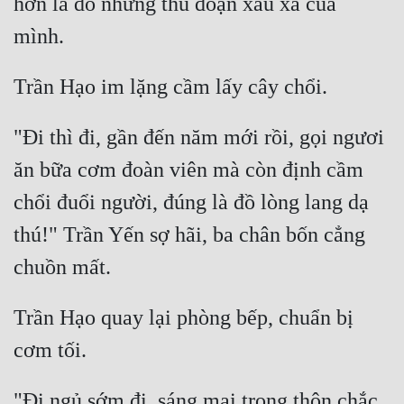
hơn là do những thủ đoạn xấu xa của 
Quân Sự
Sảng Văn
Sắc
"Đi thì đi, gần đến năm mới rồi, gọi ngươi 
Sủng
ăn bữa cơm đoàn viên mà còn định cầm 
Thanh Xuân
chổi đuổi người, đúng là đồ lòng lang dạ 
Tiên Hiệp
thú!" Trần Yến sợ hãi, ba chân bốn cẳng 
Tiểu Thuyết
Trinh Thám
Trần Hạo quay lại phòng bếp, chuẩn bị 
Triều Đấu
Trùng Sinh
Trọng Sinh
"Đi ngủ sớm đi, sáng mai trong thôn chắc 