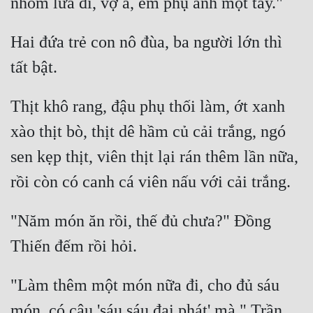
Hai đứa trẻ con nô đùa, ba người lớn thì 
Thịt khô rang, đậu phụ thối làm, ớt xanh 
xào thịt bò, thịt dê hầm củ cải trắng, ngó 
sen kẹp thịt, viên thịt lại rán thêm lần nữa, 
"Năm món ăn rồi, thế đủ chưa?" Đồng 
"Làm thêm một món nữa đi, cho đủ sáu 
món, có câu 'sáu sáu đại phát' mà." Trần 