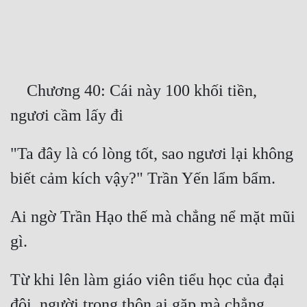
Free
Hậu Cung
Truyện Convert
    Chương 40: Cái này 100 khối tiền, 
Truyện Dịch
Truyện Nhập Môn
"Ta đây là có lòng tốt, sao ngươi lại không 
Truyện ngắn
Xa Lộ Dịch
Ai ngờ Trần Hạo thế mà chẳng nể mặt mũi 
Cung Đấu
Cạnh Kỹ
Từ khi lên làm giáo viên tiểu học của đại 
Cổ Tiên Hiệp
đội, người trong thôn ai gặp mà chẳng 