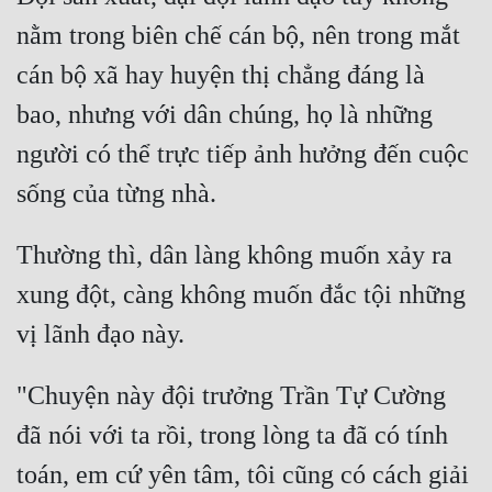
Cổ Đại
nằm trong biên chế cán bộ, nên trong mắt 
Du Hí
cán bộ xã hay huyện thị chẳng đáng là 
Dã Sử
bao, nhưng với dân chúng, họ là những 
Dị Giới
người có thể trực tiếp ảnh hưởng đến cuộc 
Dị Năng
Gia Đấu
Thường thì, dân làng không muốn xảy ra 
Góc Nhìn Nam
xung đột, càng không muốn đắc tội những 
Góc Nhìn Nữ
Huyền Huyễn
"Chuyện này đội trưởng Trần Tự Cường 
Huyền Nghi
đã nói với ta rồi, trong lòng ta đã có tính 
Huyền Ảo
toán, em cứ yên tâm, tôi cũng có cách giải 