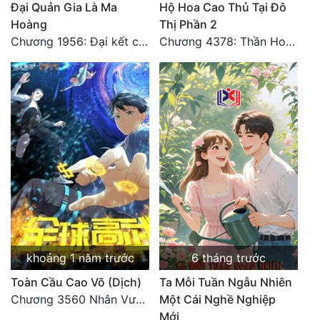
Đại Quản Gia Là Ma
Hộ Hoa Cao Thủ Tại Đô
Hoàng
Thị Phần 2
Chương 1956: Đại kết cục
Chương 4378: Thần Hoàng Hạ Thiên (Đại kết cục) (03)
khoảng 1 năm trước
6 tháng trước
Toàn Cầu Cao Võ (Dịch)
Ta Mỗi Tuần Ngẫu Nhiên
Chương 3560 Nhân Vương trở về - END
Một Cái Nghề Nghiệp
Mới