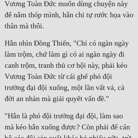
Vương Toàn Đức muốn dùng chuyện này 
Mưu Mô
để nắm thóp mình, hắn chỉ tự rước họa vào 
Mạt Thế
Mỹ Thực
Hắn nhìn Đồng Thiến, "Chỉ có ngàn ngày 
Ngôn Tình
làm trộm, chứ làm gì có ai ngàn ngày đi 
Ngược
canh trộm, tranh thủ cơ hội này, phải kéo 
Nữ Cường
Vương Toàn Đức từ cái ghế phó đội 
Nữ Phụ
trưởng đại đội xuống, một lần vất vả, cả 
Phong Thủy - Tâm Linh
Phương Tây
"Hắn là phó đội trưởng đại đội, làm sao 
Phản Phái
mà kéo hắn xuống được? Còn phải để cán 
Quan Trường