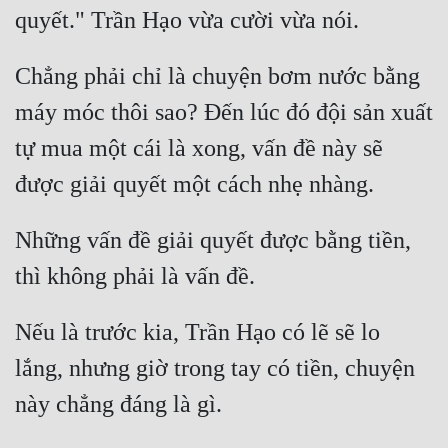
Hài Hước
Hệ Thống
Chẳng phải chỉ là chuyện bơm nước bằng 
Học Đường
máy móc thôi sao? Đến lúc đó đội sản xuất 
Khoa Huyễn
tự mua một cái là xong, vấn đề này sẽ 
Khoa Huyễn Không Gian
Kinh Dị
Những vấn đề giải quyết được bằng tiền, 
Kiếm Hiệp
Kỳ Huyễn
Kỳ Ảo
Nếu là trước kia, Trần Hạo có lẽ sẽ lo 
lắng, nhưng giờ trong tay có tiền, chuyện 
Linh Dị
Làm Giàu
Lịch Sử