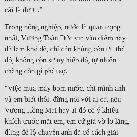
Đô Thị
Đông Phương
Trong nông nghiệp, nước là quan trọng 
Đông Phương Huyền Huyễn
nhất, Vương Toàn Đức vin vào điểm này 
Đồng Nhân
để làm khó dễ, chỉ cần không còn ưu thế 
đó, không còn sự uy hiếp đó, tự nhiên 
Cẩu Đạo Trường Sinh
Ngự Thú
"Việc mua máy bơm nước, chỉ mình anh 
Truyện Nam
và em biết thôi, đừng nói với ai cả, nếu 
Truyện Nữ
Vương Hồng Mai hay ai đó cố ý khiêu 
Vô Địch Lưu
khích trước mặt em, em cứ giả vờ lo lắng, 
Xây Dựng Thế Lực
đừng để lộ chuyện anh đã có cách giải 
Đam Mỹ