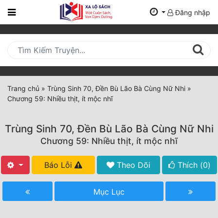
Đăng nhập
Trang
Chủ
Mới
Cập
Nhật
Trang chủ
»
Trùng Sinh 70, Đền Bù Lão Bà Cùng Nữ Nhi
»
(current)
Chương 59: Nhiều thịt, ít mộc nhĩ
BXH
Thể Loại
Trùng Sinh 70, Đền Bù Lão Bà Cùng Nữ Nhi
Chương 59: Nhiều thịt, ít mộc nhĩ
Tất Cả
Báo Lỗi
Theo Dõi
Thích (
0
)
Truyện Mới Ra
Mục Lục
Hoàn Thành