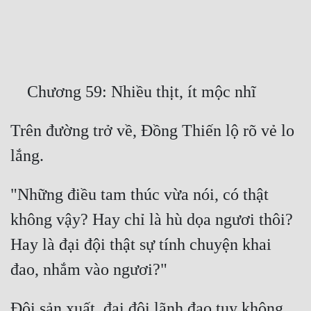
Free
Hậu Cung
Truyện Convert
Truyện Dịch
Trên đường trở về, Đồng Thiến lộ rõ vẻ lo 
Truyện Nhập Môn
Truyện ngắn
Xa Lộ Dịch
"Những điều tam thúc vừa nói, có thật 
không vậy? Hay chỉ là hù dọa ngươi thôi? 
Cung Đấu
Hay là đại đội thật sự tính chuyện khai 
Cạnh Kỹ
Cổ Tiên Hiệp
Đội sản xuất, đại đội lãnh đạo tuy không 