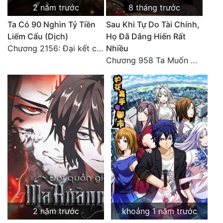
2 năm trước
8 tháng trước
Ta Có 90 Nghìn Tỷ Tiền
Sau Khi Tự Do Tài Chính,
Liếm Cẩu (Dịch)
Họ Đã Dâng Hiến Rất
Chương 2156: Đại kết cục!!!
Nhiều
Chương 958 Ta Muốn Cùng Các Cô Vĩnh Viễn Ở Bên Nhau (2) Hết
2 năm trước
khoảng 1 năm trước