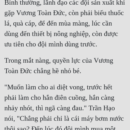
Bình thường, lãnh đạo các đội sản xuất khi 
Tu Chân
gặp Vương Toàn Đức, còn phải biếu thuốc 
Tu Tiên
lá, quà cáp, để đến mùa màng, lúc cần 
Tội Phạm
dùng đến thiết bị nông nghiệp, còn được 
Vô Địch
Võ Hiệp
Trong mắt nàng, quyền lực của Vương 
Võng Du
Xuyên Không
"Muốn làm cho ai diệt vong, trước hết 
Xuyên Nhanh
phải làm cho hắn điên cuồng, hắn càng 
Xuyên Sách
nhảy nhót, thì ngã càng đau." Trần Hạo 
Xuyên Thư
nói, "Chẳng phải chỉ là cái máy bơm nước 
Điền Văn
thôi sao? Đến lúc đó đội mình mua một 