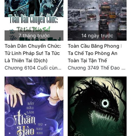
7 tháng trước
14 ngày trước
Toàn Dân Chuyển Chức:
Toàn Cầu Băng Phong :
Tử Linh Pháp Sư! Ta Tức
Ta Chế Tạo Phòng An
Là Thiên Tai (Dịch)
Toàn Tại Tận Thế
Chương 6104 Cuối cùng (HẾT)
Chương 3749 Thế Đao xuất kích