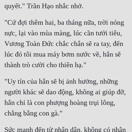
Đẹp
"Cứ đợi thêm hai, ba tháng nữa, trời nóng 
Đẹp Hiệp
nực, lại vào mùa màng, lúc cần tưới tiêu, 
Tính Cách Nhân Vật :
Vương Toàn Đức chắc chắn sẽ ra tay, đến 
Cơ Trí
lúc đó tôi mua máy bơm nước về, hắn sẽ 
Sát Phạt Quyết Đoán
Vô Sỉ
"Uy tín của hắn sẽ bị ảnh hưởng, những 
Điềm Đạm
người khác sẽ dao động, không ai giúp đỡ, 
hắn chỉ là con phượng hoàng trụi lông, 
Sức mạnh đến từ nhân dân, không có nhân 