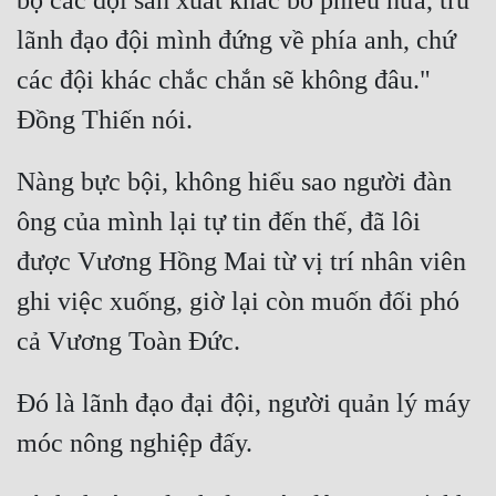
bộ các đội sản xuất khác bỏ phiếu nữa, trừ 
Quân Sự
lãnh đạo đội mình đứng về phía anh, chứ 
các đội khác chắc chắn sẽ không đâu." 
Sảng Văn
Sắc
Sủng
Nàng bực bội, không hiểu sao người đàn 
Thanh Xuân
ông của mình lại tự tin đến thế, đã lôi 
Tiên Hiệp
được Vương Hồng Mai từ vị trí nhân viên 
ghi việc xuống, giờ lại còn muốn đối phó 
Tiểu Thuyết
Trinh Thám
Triều Đấu
Đó là lãnh đạo đại đội, người quản lý máy 
Trùng Sinh
Trọng Sinh