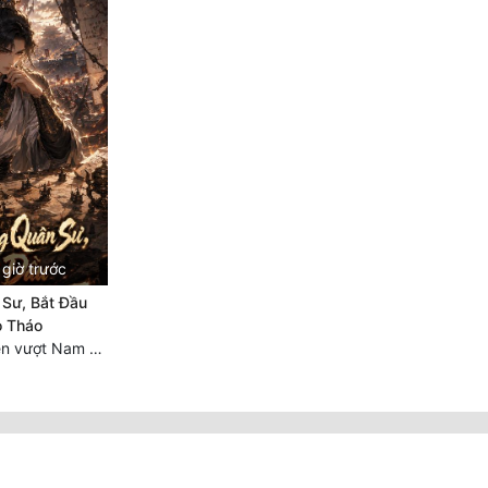
giờ trước
Sư, Bắt Đầu
o Tháo
Chương 1066 Lén vượt Nam Bì, đánh thẳng Nghiệp Thành (2/2)