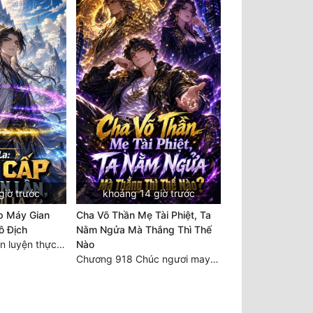
giờ trước
khoảng 14 giờ trước
p Máy Gian
Cha Võ Thần Mẹ Tài Phiệt, Ta
ô Địch
Nằm Ngửa Mà Thắng Thì Thế
Chương 450 Huấn luyện thực chiến, Long Linh Cơ đối chiến bốn người Cổ Nguyệt và Vũ Lân!
Nào
Chương 918 Chúc ngươi may mắn! Ca môn cũng là sắt thép thẳng nam!