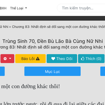
urrent)
BXH
Thể Loại
ữ Nhi
»
Chương 83: Nhất định sẽ đổi sang một con đường khác thôi!
Trùng Sinh 70, Đền Bù Lão Bà Cùng Nữ Nhi
ơng 83: Nhất định sẽ đổi sang một con đường khác t
Báo Lỗi
Theo Dõi
Thích (
0
)
Mục Lục
 một con đường khác thôi!
ớn trước ngực, rồi đi qua đi lại giữa các đại 