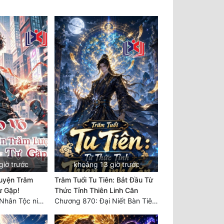
giờ trước
khoảng 13 giờ trước
uyện Trăm
Trăm Tuổi Tu Tiên: Bắt Đầu Từ
ự Gặp!
Thức Tỉnh Thiên Linh Căn
Chương 789: Vũ Nhân Tộc niềm vui ngoài ý muốn (2)
Chương 870: Đại Niết Bàn Tiên Thuật!