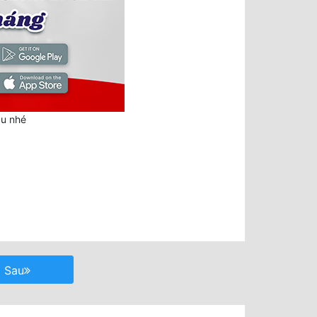
au nhé
Sau