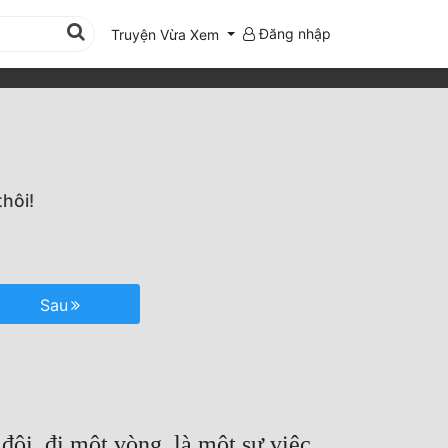
Đăng nhập
Truyện Vừa Xem
hôi!
Sau
đội, đi một vòng, là một sự việc