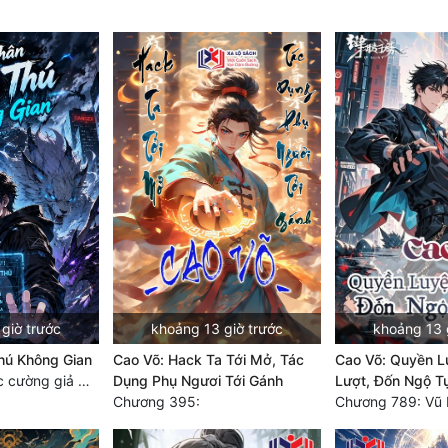
giờ trước
khoảng 13 giờ trước
khoảng 13 
hú Không Gian
Cao Võ: Hack Ta Tới Mở, Tác
Cao Võ: Quyền L
Chương 840 Các cường giả Hằng Tinh cấp khác đâu?
Dụng Phụ Ngươi Tới Gánh
Lượt, Đốn Ngộ T
Chương 395: