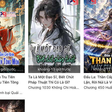
giờ trước
khoảng 13 giờ trước
khoảng 13 
 Tru Tiên
Ta Là Một Đạo Sĩ, Biết Chút
Đấu La: Thần Cấ
u Tiên Tông
Pháp Thuật Thì Có Là Gì?
Lận, Rời Núi Là V
Chương 1030 Không Chi Hoàng Nguyên Đại Hư
Chương 500: Đánh bại Quái Ngư, tiến nhập Hồng Thụ lâm